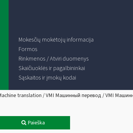
Mokesčių mokėtojų informacija
Formos
Rinkmenos / Atviri duomenys
Skaičiuoklės ir pagalbininkai
Sąskaitos ir įmokų kodai
Machine translation / VMI Машинный перевод / VMI Машин
Paieška