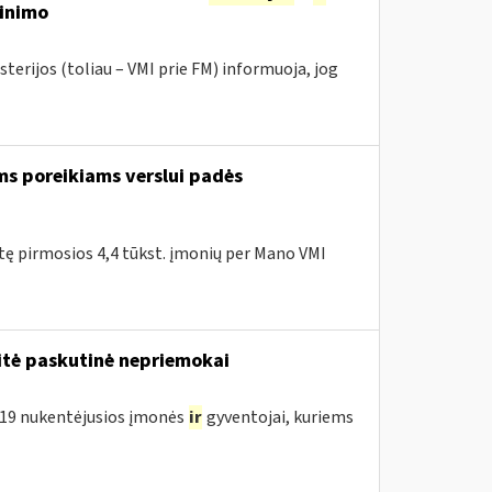
tinimo
terijos (toliau – VMI prie FM) informuoja, jog
ms poreikiams verslui padės
itę pirmosios 4,4 tūkst. įmonių per Mano VMI
tė paskutinė nepriemokai
D-19 nukentėjusios įmonės
ir
gyventojai, kuriems