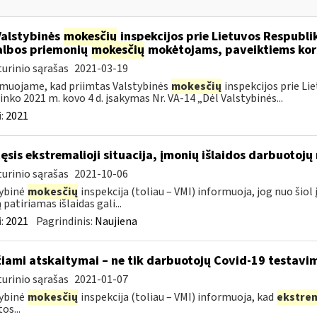
Valstybinės
mokesčių
inspekcijos prie Lietuvos Respublik
lbos priemonių
mokesčių
mokėtojams, paveiktiems kor
urinio sąrašas
2021-03-19
muojame, kad priimtas Valstybinės
mokesčių
inspekcijos prie Li
ninko 2021 m. kovo 4 d. įsakymas Nr. VA-14 „Dėl Valstybinės...
:
2021
tęsis ekstremalioji situacija, įmonių išlaidos darbuotoj
urinio sąrašas
2021-10-06
ybinė
mokesčių
inspekcija (toliau – VMI) informuoja, jog nuo ši
 patiriamas išlaidas gali...
:
2021
Pagrindinis:
Naujiena
žiami atskaitymai – ne tik darbuotojų Covid-19 testavim
urinio sąrašas
2021-01-07
ybinė
mokesčių
inspekcija (toliau – VMI) informuoja, kad
ekstre
os...