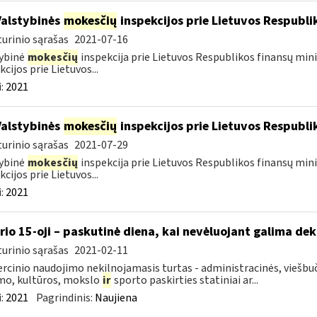
Valstybinės
mokesčių
inspekcijos prie Lietuvos Respublik
urinio sąrašas
2021-07-16
ybinė
mokesčių
inspekcija prie Lietuvos Respublikos finansų mini
kcijos prie Lietuvos...
:
2021
Valstybinės
mokesčių
inspekcijos prie Lietuvos Respublik
urinio sąrašas
2021-07-29
ybinė
mokesčių
inspekcija prie Lietuvos Respublikos finansų mini
kcijos prie Lietuvos...
:
2021
rio 15-oji – paskutinė diena, kai nevėluojant galima dek
urinio sąrašas
2021-02-11
cinio naudojimo nekilnojamasis turtas - administracinės, viešbuč
mo, kultūros, mokslo
ir
sporto paskirties statiniai ar...
:
2021
Pagrindinis:
Naujiena