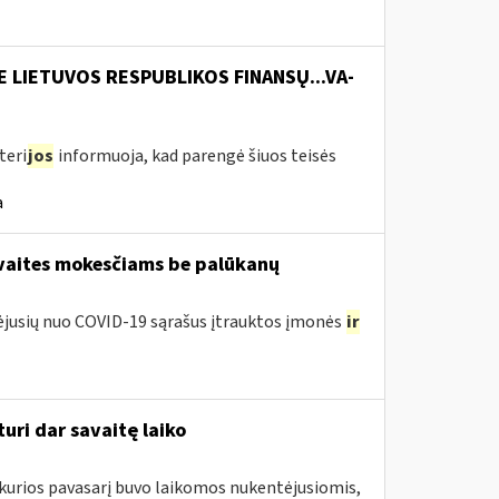
E LIETUVOS RESPUBLIKOS FINANSŲ...VA-
teri
jos
informuoja, kad parengė šiuos teisės
a
avaites mokesčiams be palūkanų
tėjusių nuo COVID-19 sąrašus įtrauktos įmonės
ir
uri dar savaitę laiko
 kurios pavasarį buvo laikomos nukentėjusiomis,