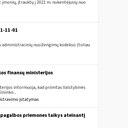
t įmonių, įtrauktų į 2021 m. nukentėjusių nuo
21-11-01
s administracinių nusižengimų kodekso (toliau
os finansų ministerijos
terijos informuoja, kad priimtas Valstybinės
ininko...
istravimo įstatymas
 pagalbos priemones taikys ateinantį