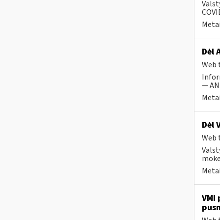
Valst
COVID
Metai
Dėl 
Web t
Infor
— ANK
Metai
Dėl 
Web t
Valst
mokes
Metai
VMI 
pus