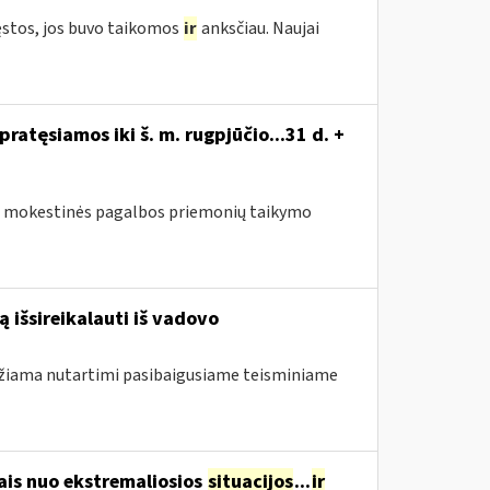
ęstos, jos buvo taikomos
ir
anksčiau. Naujai
atęsiamos iki š. m. rugpjūčio...31 d. +
sus mokestinės pagalbos priemonių taikymo
 išsireikalauti iš vadovo
ndžiama nutartimi pasibaigusiame teisminiame
ais nuo ekstremaliosios
situacijos
...
ir