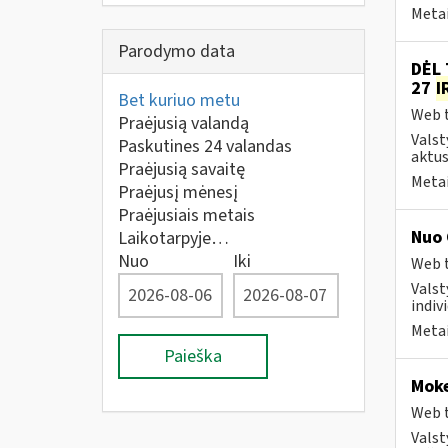
Metai
Parodymo data
DĖL 
27
I
Bet kuriuo metu
Web t
Praėjusią valandą
Valst
Paskutines 24 valandas
aktus
Praėjusią savaitę
Metai
Praėjusį mėnesį
Praėjusiais metais
Nuo 
Laikotarpyje…
Nuo
Iki
Web t
Valst
indivi
Metai
Paieška
Moke
Web t
Valst