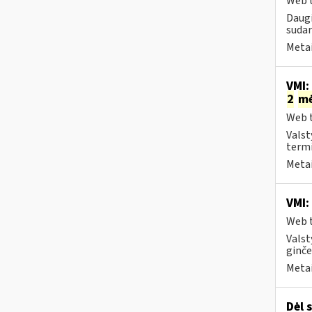
Web t
Daugi
sudar
Metai
VMI:
2
m
Web t
Valst
termi
Metai
VMI:
Web t
Valst
ginče
Metai
Dėl 