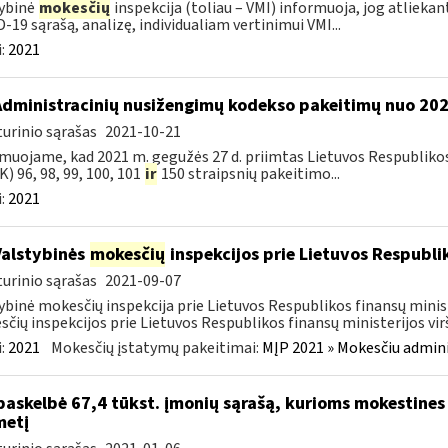
ybinė
mokesčių
inspekcija (toliau – VMI) informuoja, jog atliekan
-19 sąrašą, analizę, individualiam vertinimui VMI...
:
2021
Administracinių nusižengimų kodekso pakeitimų nuo 20
urinio sąrašas
2021-10-21
muojame, kad 2021 m. gegužės 27 d. priimtas Lietuvos Respubliko
) 96, 98, 99, 100, 101
ir
150 straipsnių pakeitimo...
:
2021
Valstybinės
mokesčių
inspekcijos prie Lietuvos Respublik
urinio sąrašas
2021-09-07
ybinė mokesčių inspekcija prie Lietuvos Respublikos finansų minis
čių inspekcijos prie Lietuvos Respublikos finansų ministerijos virš
:
2021
Mokesčių įstatymų pakeitimai:
MĮP 2021 » Mokesčiu admin
paskelbė 67,4 tūkst. įmonių sąrašą, kurioms mokestines
metį