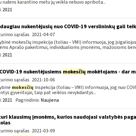
u rudens karantino metu jų veikla nebuvo apribota...
:
2021
 daugiau nukentėjusių nuo COVID-19 verslininkų gali teik
urinio sąrašas
2021-04-07
ybinė mokesčių inspekcija (toliau – VMI) informuoja, jog įsigalioj
ms Aprašo pakeitimui, individualioms įmonėms, mažosioms bendr
:
2021
COVID-19 nukentėjusiems
mokesčių
mokėtojams - dar mė
urinio sąrašas
2021-10-06
ybinė
mokesčių
inspekcija (toliau – VMI) informuoja, jog nuo COVI
ntys gyventojai, taip pat veiklos nevykdantys...
:
2021
Pagrindinis:
Naujiena
turi klausimų įmonėms, kurios naudojasi valstybės paga
olas
urinio sąrašas
2021-03-09