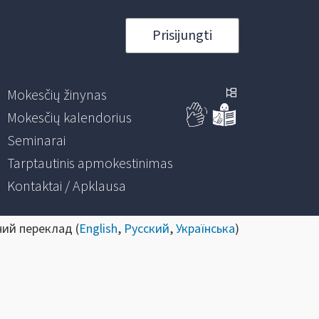
Prisijungti
Mokesčių žinynas
Mokesčių kalendorius
Seminarai
Tarptautinis apmokestinimas
Kontaktai / Apklausa
ний переклад (
English
,
Русский
,
Українська
)