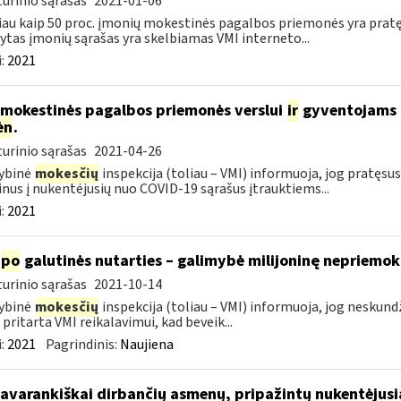
urinio sąrašas
2021-01-06
au kaip 50 proc. įmonių mokestinės pagalbos priemonės yra prat
ytas įmonių sąrašas yra skelbiamas VMI interneto...
:
2021
 mokestinės pagalbos priemonės verslui
ir
gyventojams pr
ėn
.
urinio sąrašas
2021-04-26
ybinė
mokesčių
inspekcija (toliau – VMI) informuoja, jog pratę
nus į nukentėjusių nuo COVID-19 sąrašus įtrauktiems...
:
2021
po
galutinės nutarties – galimybė milijoninę nepriemoką
urinio sąrašas
2021-10-14
ybinė
mokesčių
inspekcija (toliau – VMI) informuoja, jog nesku
 pritarta VMI reikalavimui, kad beveik...
:
2021
Pagrindinis:
Naujiena
savarankiškai dirbančių asmenų, pripažintų nukentėjusi