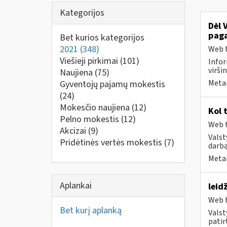
Kategorijos
Dėl 
paga
Bet kurios kategorijos
2021
(348)
Web t
Viešieji pirkimai
(101)
Infor
virši
Naujiena
(75)
Metai
Gyventojų pajamų mokestis
(24)
Mokesčio naujiena
(12)
Kol 
Pelno mokestis
(12)
Web t
Akcizai
(9)
Valst
Pridėtinės vertės mokestis
(7)
darbą
Metai
Aplankai
leid
Web t
Bet kurį aplanką
Valst
patirt