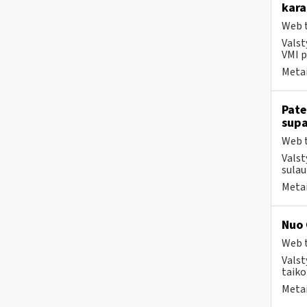
kara
Web t
Valst
VMI p
Metai
Pate
supa
Web t
Valst
sulau
Metai
Nuo 
Web t
Valst
taiko
Metai