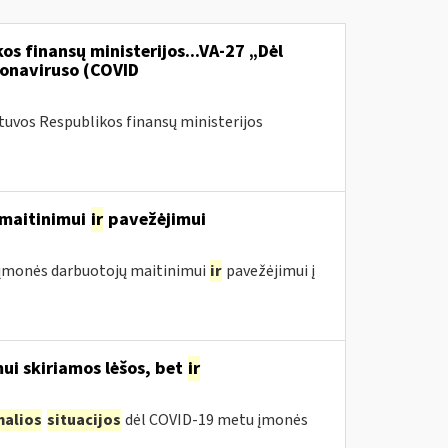
os finansų ministerijos...VA-27 „Dėl
onaviruso (COVID
etuvos Respublikos finansų ministerijos
ų maitinimui
ir
pavežėjimui
ol įmonės darbuotojų maitinimui
ir
pavežėjimui į
ui skiriamos lėšos, bet
ir
malios
situacijos
dėl COVID-19 metu įmonės