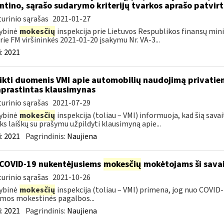
ntino, sąrašo sudarymo kriterijų tvarkos aprašo patvir
urinio sąrašas
2021-01-27
ybinė
mokesčių
inspekcija prie Lietuvos Respublikos finansų minis
rie FM viršininkės 2021-01-20 įsakymu Nr. VA-3...
:
2021
ikti duomenis VMI apie automobilių naudojimą privatie
prastintas klausimynas
urinio sąrašas
2021-07-29
ybinė
mokesčių
inspekcija (toliau – VMI) informuoja, kad šią sava
ks laiškų su prašymu užpildyti klausimyną apie...
:
2021
Pagrindinis:
Naujiena
COVID-19 nukentėjusiems
mokesčių
mokėtojams ši savai
urinio sąrašas
2021-10-26
ybinė
mokesčių
inspekcija (toliau – VMI) primena, jog nuo COVI
mos mokestinės pagalbos...
:
2021
Pagrindinis:
Naujiena