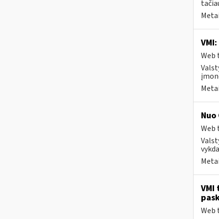
tačia
Metai
VMI:
Web t
Valst
įmonė
Metai
Nuo 
Web t
Valst
vykda
Metai
VMI 
pask
Web t