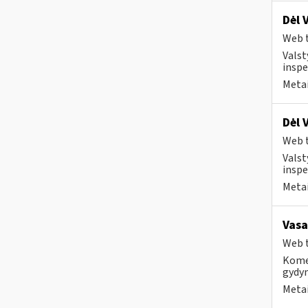
Dėl 
Web t
Valst
inspe
Metai
Dėl 
Web t
Valst
inspe
Metai
Vasa
Web t
Komer
gydy
Metai