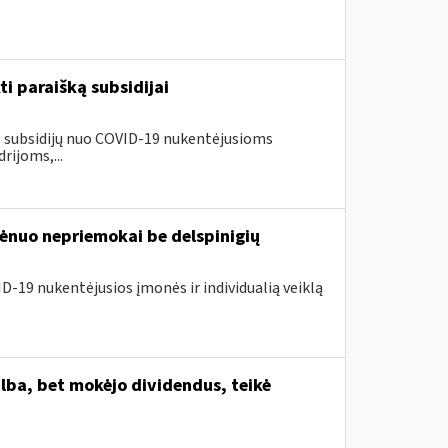
ti paraišką subsidijai
us subsidijų nuo COVID-19 nukentėjusioms
ijoms,...
nuo nepriemokai be delspinigių
D-19 nukentėjusios įmonės ir individualią veiklą
lba, bet mokėjo dividendus, teikė