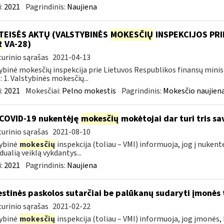
:
2021
Pagrindinis:
Naujiena
TEISĖS AKTŲ (VALSTYBINĖS
MOKESČIŲ
INSPEKCIJOS PRI
R
VA-28)
urinio sąrašas
2021-04-13
ybinė mokesčių inspekcija prie Lietuvos Respublikos finansų minis
: 1. Valstybinės mokesčių...
:
2021
Mokesčiai:
Pelno mokestis
Pagrindinis:
Mokesčio naujien
COVID-19 nukentėję
mokesčių
mokėtojai dar turi tris s
urinio sąrašas
2021-08-10
ybinė
mokesčių
inspekcija (toliau – VMI) informuoja, jog į nuken
dualią veiklą vykdantys...
:
2021
Pagrindinis:
Naujiena
stinės paskolos sutarčiai be palūkanų sudaryti įmonės t
urinio sąrašas
2021-02-22
ybinė
mokesčių
inspekcija (toliau – VMI) informuoja, jog įmonės,