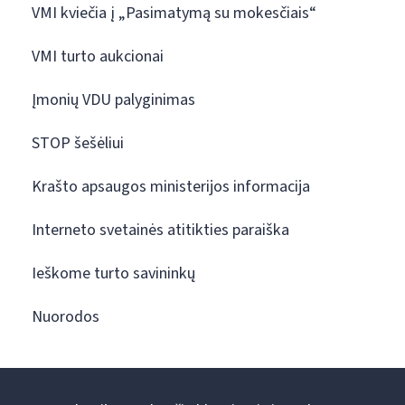
VMI kviečia į „Pasimatymą su mokesčiais“
VMI turto aukcionai
Įmonių VDU palyginimas
STOP šešėliui
Krašto apsaugos ministerijos informacija
Interneto svetainės atitikties paraiška
Ieškome turto savininkų
Nuorodos