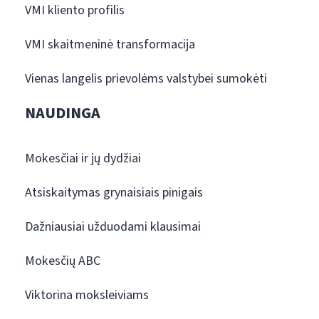
VMI kliento profilis
VMI skaitmeninė transformacija
Vienas langelis prievolėms valstybei sumokėti
NAUDINGA
Mokesčiai ir jų dydžiai
Atsiskaitymas grynaisiais pinigais
Dažniausiai užduodami klausimai
Mokesčių ABC
Viktorina moksleiviams