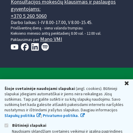
Konsultacijos mokesčių klausimais ir paslaugos
gyventojams:
+370 5 260 5060
Darbo laikas: I-IV 8.00-17.00, V 8.00-15.45.
Prieššventinę dieną - viena valanda trumpiau.
Kiekvieno mėnesio antrą penktadienį 8.00 val. - 12.00 val.
Mano VMI
Paklausimas per
Valstybinė mokesčių inspekcija prie Lietuvos
U
Respublikos finansų ministerijos
Šioje svetainėje naudojami slapukai
(angl. cookies). Būtinieji
slapukai įdiegiami automatiškai ir jiems nėra reikalingas Jūsų
Biudžetinė įstaiga. Juridinio asmens kodas — 188659752,
sutikimas. Taip pat galite sutikti ir su kitų slapukų naudojimu. Savo
adresas: Vasario 16-osios g. 14, 01107 Vilnius, Lietuva, el.paštas:
sutikimą bet kada galėsite atšaukti pakeisdami interneto naršyklės
vmi@vmi.lt
, E. pristatymo dėžutės adresas 188659752
nustatymus ir ištrindami įrašytus slapukus. Daugiau informacijos
Duomenys apie Valstybinę mokesčių inspekciją prie Lietuvos
Slapukų politika
;
Privatumo politika.
Respublikos finansų ministerijos kaupiami ir saugomi Juridinių
asmenų registre
Būtinieji slapukai
Naudojami sklandžiam svetainės veikimui ir įgalina pagrindines