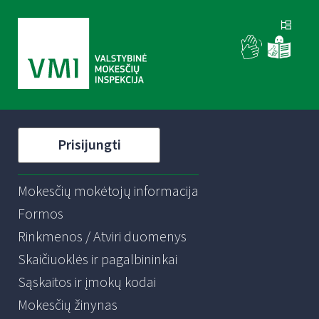
Prisijungti
Mokesčių mokėtojų informacija
Formos
Rinkmenos / Atviri duomenys
Skaičiuoklės ir pagalbininkai
Sąskaitos ir įmokų kodai
Mokesčių žinynas