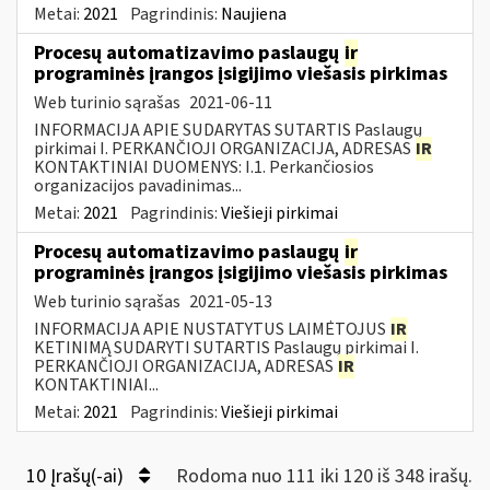
Metai:
2021
Pagrindinis:
Naujiena
Procesų automatizavimo paslaugų
ir
programinės įrangos įsigijimo viešasis pirkimas
Web turinio sąrašas
2021-06-11
INFORMACIJA APIE SUDARYTAS SUTARTIS Paslaugų
pirkimai I. PERKANČIOJI ORGANIZACIJA, ADRESAS
IR
KONTAKTINIAI DUOMENYS: I.1. Perkančiosios
organizacijos pavadinimas...
Metai:
2021
Pagrindinis:
Viešieji pirkimai
Procesų automatizavimo paslaugų
ir
programinės įrangos įsigijimo viešasis pirkimas
Web turinio sąrašas
2021-05-13
INFORMACIJA APIE NUSTATYTUS LAIMĖTOJUS
IR
KETINIMĄ SUDARYTI SUTARTIS Paslaugų pirkimai I.
PERKANČIOJI ORGANIZACIJA, ADRESAS
IR
KONTAKTINIAI...
Metai:
2021
Pagrindinis:
Viešieji pirkimai
10 Įrašų(-ai)
Rodoma nuo 111 iki 120 iš 348 irašų.