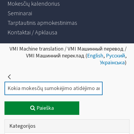
Mokesčių kalendorius
Seminarai
Tarptautinis apmokestinimas
Kontaktai / Apklausa
VMI Machine translation / VMI Машинный перевод /
VMI Машинний переклад (
English
,
Русский
,
Українська
)
Paieška
Kategorijos