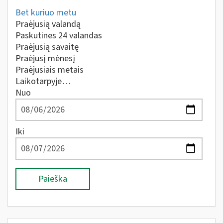
Bet kuriuo metu
Praėjusią valandą
Paskutines 24 valandas
Praėjusią savaitę
Praėjusį mėnesį
Praėjusiais metais
Laikotarpyje…
Nuo
Iki
Paieška