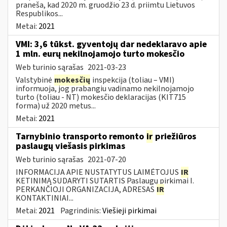
praneša, kad 2020 m. gruodžio 23 d. priimtu Lietuvos
Respublikos...
Metai:
2021
VMI: 3,6 tūkst. gyventojų dar nedeklaravo apie
1 mln. eurų nekilnojamojo turto mokesčio
Web turinio sąrašas
2021-03-23
Valstybinė
mokesčių
inspekcija (toliau – VMI)
informuoja, jog prabangiu vadinamo nekilnojamojo
turto (toliau - NT) mokesčio deklaracijas (KIT715
forma) už 2020 metus...
Metai:
2021
Tarnybinio transporto remonto
ir
priežiūros
paslaugų viešasis pirkimas
Web turinio sąrašas
2021-07-20
INFORMACIJA APIE NUSTATYTUS LAIMĖTOJUS
IR
KETINIMĄ SUDARYTI SUTARTIS Paslaugų pirkimai I.
PERKANČIOJI ORGANIZACIJA, ADRESAS
IR
KONTAKTINIAI...
Metai:
2021
Pagrindinis:
Viešieji pirkimai