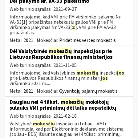
Dėl įsakymo Nr. VA-33 pakeitimo
Web turinio sąrašas
2021-09-27
Informuojame, kad VMI prie FM viršininko įsakymu Nr.
VA-53[1] pripažintas netekusiu galios VMI prie FM
viršininko įsakymas Nr. VA-33[
2
]. VMI prie FM VA-33
pripažintas...
Metai:
2021
Mokesčiai:
Pridėtinės vertės mokestis
Dėl Valstybinės
mokesčių
inspekcijos prie
Lietuvos Respublikos finansų ministerijos
Web turinio sąrašas
2021-11-05
Informuojame, kad Valstybinės
mokesčių
inspekci
jos
prie Lietuvos Respublikos finansų ministeri
jos
viršininko 2021 m....
Metai:
2021
Mokesčiai:
Gyventojų pajamų mokestis
Daugiau nei 4 tūkst.
mokesčių
mokėtojų
sulauks VMI priminimų dėl laiku nepateiktų
Web turinio sąrašas
2021-02-18
Valstybinė
mokesčių
inspekcija (toliau – VMI)
informuoja, kad per Elektroninio deklaravimo sistemą
(toliau - EDS) išsiuntė daugiau nei 4 tūkst. priminimų...