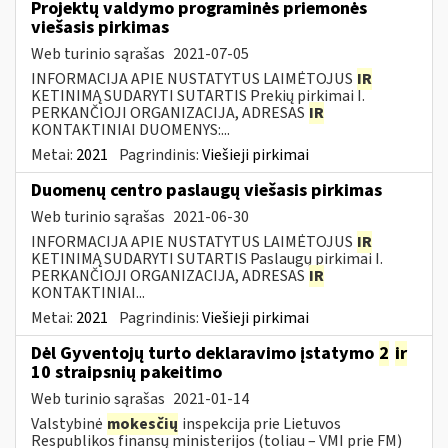
Projektų valdymo programinės priemonės
viešasis pirkimas
Web turinio sąrašas
2021-07-05
INFORMACIJA APIE NUSTATYTUS LAIMĖTOJUS
IR
KETINIMĄ SUDARYTI SUTARTIS Prekių pirkimai I.
PERKANČIOJI ORGANIZACIJA, ADRESAS
IR
KONTAKTINIAI DUOMENYS:...
Metai:
2021
Pagrindinis:
Viešieji pirkimai
Duomenų centro paslaugų viešasis pirkimas
Web turinio sąrašas
2021-06-30
INFORMACIJA APIE NUSTATYTUS LAIMĖTOJUS
IR
KETINIMĄ SUDARYTI SUTARTIS Paslaugų pirkimai I.
PERKANČIOJI ORGANIZACIJA, ADRESAS
IR
KONTAKTINIAI...
Metai:
2021
Pagrindinis:
Viešieji pirkimai
Dėl Gyventojų turto deklaravimo įstatymo
2
ir
10 straipsnių pakeitimo
Web turinio sąrašas
2021-01-14
Valstybinė
mokesčių
inspekcija prie Lietuvos
Respublikos finansų ministerijos (toliau – VMI prie FM)