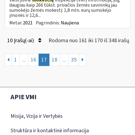
daugiau kaip 266 tūkst. privačios žemės savininkų jau
sumokėjo žemės mokestį: 1,8 mln. eurų sumokėjo
įmonės ir 12,6...
Metai:
2021
Pagrindinis:
Naujiena
10 Įrašų(-ai)
Rodoma nuo 161 iki 170 iš 348 irašų.
1
...
16
17
18
...
35
APIE VMI
Misija, Vizija ir Vertybės
Struktūra ir kontaktinė informacija