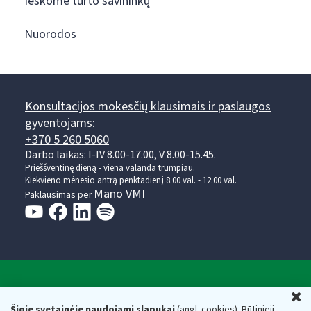
Ieškome turto savininkų
Nuorodos
Konsultacijos mokesčių klausimais ir paslaugos
gyventojams:
+370 5 260 5060
Darbo laikas: I-IV 8.00-17.00, V 8.00-15.45.
Prieššventinę dieną - viena valanda trumpiau.
Kiekvieno mėnesio antrą penktadienį 8.00 val. - 12.00 val.
Mano VMI
Paklausimas per
Valstybinė mokesčių inspekcija prie Lietuvos
U
Respublikos finansų ministerijos
Šioje svetainėje naudojami slapukai
(angl. cookies). Būtinieji