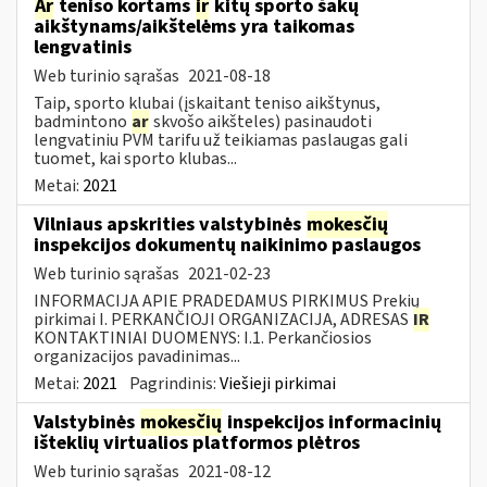
Ar
teniso kortams
ir
kitų sporto šakų
aikštynams/aikštelėms yra taikomas
lengvatinis
Web turinio sąrašas
2021-08-18
Taip, sporto klubai (įskaitant teniso aikštynus,
badmintono
ar
skvošo aikšteles) pasinaudoti
lengvatiniu PVM tarifu už teikiamas paslaugas gali
tuomet, kai sporto klubas...
Metai:
2021
Vilniaus apskrities valstybinės
mokesčių
inspekcijos dokumentų naikinimo paslaugos
Web turinio sąrašas
2021-02-23
INFORMACIJA APIE PRADEDAMUS PIRKIMUS Prekių
pirkimai I. PERKANČIOJI ORGANIZACIJA, ADRESAS
IR
KONTAKTINIAI DUOMENYS: I.1. Perkančiosios
organizacijos pavadinimas...
Metai:
2021
Pagrindinis:
Viešieji pirkimai
Valstybinės
mokesčių
inspekcijos informacinių
išteklių virtualios platformos plėtros
Web turinio sąrašas
2021-08-12