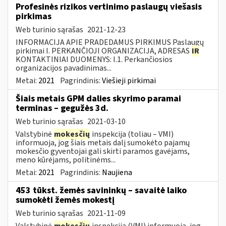
Profesinės rizikos vertinimo paslaugų viešasis
pirkimas
Web turinio sąrašas
2021-12-23
INFORMACIJA APIE PRADEDAMUS PIRKIMUS Paslaugų
pirkimai I. PERKANČIOJI ORGANIZACIJA, ADRESAS
IR
KONTAKTINIAI DUOMENYS: I.1. Perkančiosios
organizacijos pavadinimas...
Metai:
2021
Pagrindinis:
Viešieji pirkimai
Šiais metais GPM dalies skyrimo paramai
terminas – gegužės 3d.
Web turinio sąrašas
2021-03-10
Valstybinė
mokesčių
inspekcija (toliau – VMI)
informuoja, jog šiais metais dalį sumokėto pajamų
mokesčio gyventojai gali skirti paramos gavėjams,
meno kūrėjams, politinėms...
Metai:
2021
Pagrindinis:
Naujiena
453 tūkst. žemės savininkų – savaitė laiko
sumokėti žemės mokestį
Web turinio sąrašas
2021-11-09
Valstybinė
mokesčių
inspekcija (VMI) informuoja, jog