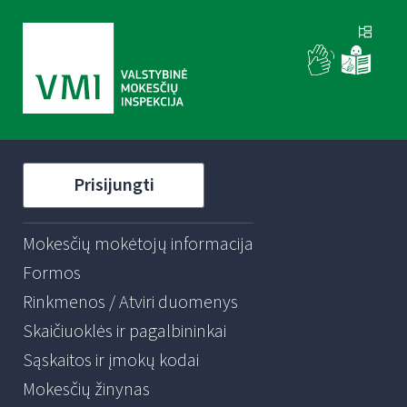
Prisijungti
Mokesčių mokėtojų informacija
Formos
Rinkmenos / Atviri duomenys
Skaičiuoklės ir pagalbininkai
Sąskaitos ir įmokų kodai
Mokesčių žinynas