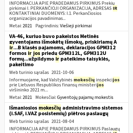
INFORMACIJA APIE PRADEDAMUS PIRKIMUS Prekių
pirkimai I. PERKANČIOJI ORGANIZACIJA, ADRESAS
IR
KONTAKTINIAI DUOMENYS: I.1. Perkančiosios
organizacijos pavadinimas...
Metai:
2021
Pagrindinis:
Viešieji pirkimai
VA-46, kuriuo buvo pakeistos Metinės
gyventojams išmokėtų išmokų, priskiriamų A
ir
...B klasės pajamoms, deklaracijos GPM312
formos
ir
jos
priedų GPM312L, GPM312U
formų...užpildymo
ir
pateikimo taisyklės,
pakeitimo
Web turinio sąrašas
2021-10-06
Informuojame, kad Valstybinės
mokesčių
inspekci
jos
prie Lietuvos Respublikos finansų ministeri
jos
viršininko 2021 m....
Metai:
2021
Mokesčiai:
Gyventojų pajamų mokestis
Išmaniosios
mokesčių
administravimo sistemos
(i.SAF, i.VAZ posistemių) plėtros paslaugų
Web turinio sąrašas
2021-08-04
INFORMACIJA APIE PRADEDAMUS PIRKIMUS Paslaugų