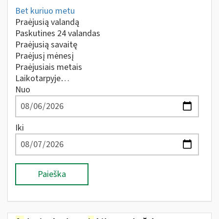
Bet kuriuo metu
Praėjusią valandą
Paskutines 24 valandas
Praėjusią savaitę
Praėjusį mėnesį
Praėjusiais metais
Laikotarpyje…
Nuo
Iki
Paieška