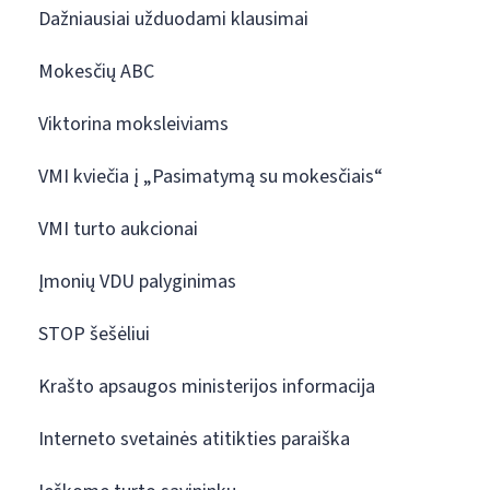
Dažniausiai užduodami klausimai
Mokesčių ABC
Viktorina moksleiviams
VMI kviečia į „Pasimatymą su mokesčiais“
VMI turto aukcionai
Įmonių VDU palyginimas
STOP šešėliui
Krašto apsaugos ministerijos informacija
Interneto svetainės atitikties paraiška