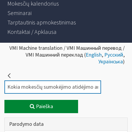
Mokesčių kalendorius
Seminarai
Tarptautinis apmokestinimas
Kontaktai / Apklausa
VMI Machine translation / VMI Машинный перевод /
VMI Машинний переклад (
English
,
Русский
,
Українська
)
Paieška
Parodymo data