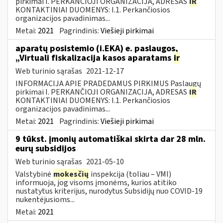
pirkimai I. PERKANČIOJI ORGANIZACIJA, ADRESAS
IR
KONTAKTINIAI DUOMENYS: I.1. Perkančiosios
organizacijos pavadinimas...
Metai:
2021
Pagrindinis:
Viešieji pirkimai
aparatų posistemio (i.EKA) e. paslaugos,
„Virtuali fiskalizacija kasos aparatams
ir
Web turinio sąrašas
2021-12-17
INFORMACIJA APIE PRADEDAMUS PIRKIMUS Paslaugų
pirkimai I. PERKANČIOJI ORGANIZACIJA, ADRESAS
IR
KONTAKTINIAI DUOMENYS: I.1. Perkančiosios
organizacijos pavadinimas...
Metai:
2021
Pagrindinis:
Viešieji pirkimai
9 tūkst. įmonių automatiškai skirta dar 28 mln.
eurų subsidijos
Web turinio sąrašas
2021-05-10
Valstybinė
mokesčių
inspekcija (toliau – VMI)
informuoja, jog visoms įmonėms, kurios atitiko
nustatytus kriterijus, nurodytus Subsidijų nuo COVID-19
nukentėjusioms...
Metai:
2021