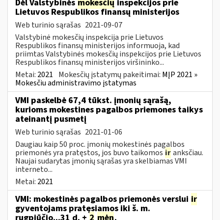
Dėl Valstybinės
mokesčių
inspekcijos prie
Lietuvos Respublikos finansų ministerijos
Web turinio sąrašas
2021-09-07
Valstybinė mokesčių inspekcija prie Lietuvos
Respublikos finansų ministerijos informuoja, kad
priimtas Valstybinės mokesčių inspekcijos prie Lietuvos
Respublikos finansų ministerijos viršininko...
Metai:
2021
Mokesčių įstatymų pakeitimai:
MĮP 2021 »
Mokesčiu administravimo įstatymas
VMI paskelbė 67,4 tūkst. įmonių sąrašą,
kurioms mokestines pagalbos priemones taikys
ateinantį pusmetį
Web turinio sąrašas
2021-01-06
Daugiau kaip 50 proc. įmonių mokestinės pagalbos
priemonės yra pratęstos, jos buvo taikomos
ir
anksčiau.
Naujai sudarytas įmonių sąrašas yra skelbiamas VMI
interneto...
Metai:
2021
VMI: mokestinės pagalbos priemonės verslui
ir
gyventojams pratęsiamos iki š. m.
rugpjūčio...31 d. +
2
mėn
.