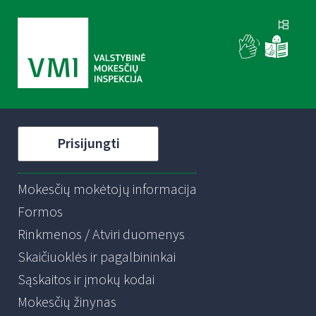
Prisijungti
Mokesčių mokėtojų informacija
Formos
Rinkmenos / Atviri duomenys
Skaičiuoklės ir pagalbininkai
Sąskaitos ir įmokų kodai
Mokesčių žinynas