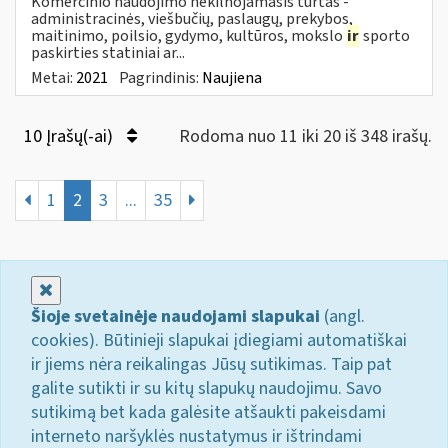
Komercinio naudojimo nekilnojamasis turtas -
administracinės, viešbučių, paslaugų, prekybos,
maitinimo, poilsio, gydymo, kultūros, mokslo
ir
sporto
paskirties statiniai ar...
Metai:
2021
Pagrindinis:
Naujiena
10 Įrašų(-ai)
Rodoma nuo 11 iki 20 iš 348 irašų.
1
2
3
...
35
Uždaryti
Šioje svetainėje naudojami slapukai
(angl.
cookies). Būtinieji slapukai įdiegiami automatiškai
ir jiems nėra reikalingas Jūsų sutikimas. Taip pat
galite sutikti ir su kitų slapukų naudojimu. Savo
sutikimą bet kada galėsite atšaukti pakeisdami
interneto naršyklės nustatymus ir ištrindami