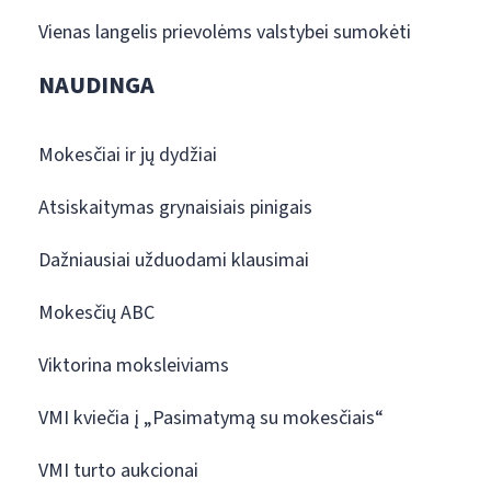
Vienas langelis prievolėms valstybei sumokėti
NAUDINGA
Mokesčiai ir jų dydžiai
Atsiskaitymas grynaisiais pinigais
Dažniausiai užduodami klausimai
Mokesčių ABC
Viktorina moksleiviams
VMI kviečia į „Pasimatymą su mokesčiais“
VMI turto aukcionai