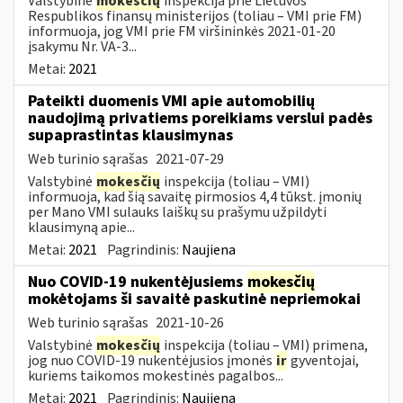
Valstybinė
mokesčių
inspekcija prie Lietuvos
Respublikos finansų ministerijos (toliau – VMI prie FM)
informuoja, jog VMI prie FM viršininkės 2021-01-20
įsakymu Nr. VA-3...
Metai:
2021
Pateikti duomenis VMI apie automobilių
naudojimą privatiems poreikiams verslui padės
supaprastintas klausimynas
Web turinio sąrašas
2021-07-29
Valstybinė
mokesčių
inspekcija (toliau – VMI)
informuoja, kad šią savaitę pirmosios 4,4 tūkst. įmonių
per Mano VMI sulauks laiškų su prašymu užpildyti
klausimyną apie...
Metai:
2021
Pagrindinis:
Naujiena
Nuo COVID-19 nukentėjusiems
mokesčių
mokėtojams ši savaitė paskutinė nepriemokai
Web turinio sąrašas
2021-10-26
Valstybinė
mokesčių
inspekcija (toliau – VMI) primena,
jog nuo COVID-19 nukentėjusios įmonės
ir
gyventojai,
kuriems taikomos mokestinės pagalbos...
Metai:
2021
Pagrindinis:
Naujiena