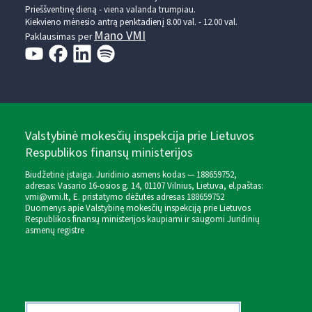
Prieššventinę dieną - viena valanda trumpiau.
Kiekvieno mėnesio antrą penktadienį 8.00 val. - 12.00 val.
Mano VMI
Paklausimas per
Valstybinė mokesčių inspekcija prie Lietuvos
Respublikos finansų ministerijos
Biudžetinė įstaiga. Juridinio asmens kodas — 188659752,
adresas: Vasario 16-osios g. 14, 01107 Vilnius, Lietuva, el.paštas:
vmi@vmi.lt
, E. pristatymo dėžutės adresas 188659752
Duomenys apie Valstybinę mokesčių inspekciją prie Lietuvos
Respublikos finansų ministerijos kaupiami ir saugomi Juridinių
asmenų registre