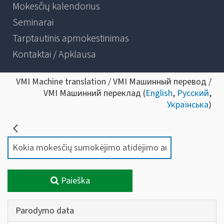
Mokesčių kalendorius
Seminarai
Tarptautinis apmokestinimas
Kontaktai / Apklausa
VMI Machine translation / VMI Машинный перевод /
VMI Машинний переклад (
English
,
Русский
,
Українська
)
Paieška
Parodymo data