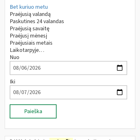
Bet kuriuo metu
Praėjusią valandą
Paskutines 24 valandas
Praėjusią savaitę
Praėjusį mėnesį
Praėjusiais metais
Laikotarpyje…
Nuo
Iki
Paieška