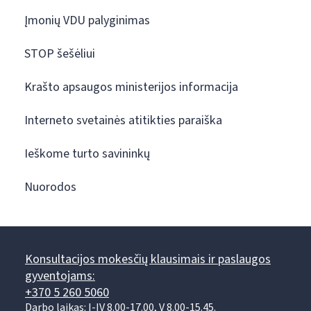
Įmonių VDU palyginimas
STOP šešėliui
Krašto apsaugos ministerijos informacija
Interneto svetainės atitikties paraiška
Ieškome turto savininkų
Nuorodos
Konsultacijos mokesčių klausimais ir paslaugos
gyventojams:
+370 5 260 5060
Darbo laikas: I-IV 8.00-17.00, V 8.00-15.45.