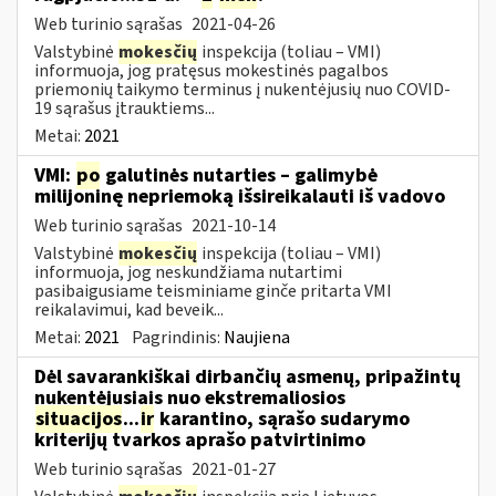
Web turinio sąrašas
2021-04-26
Valstybinė
mokesčių
inspekcija (toliau – VMI)
informuoja, jog pratęsus mokestinės pagalbos
priemonių taikymo terminus į nukentėjusių nuo COVID-
19 sąrašus įtrauktiems...
Metai:
2021
VMI:
po
galutinės nutarties – galimybė
milijoninę nepriemoką išsireikalauti iš vadovo
Web turinio sąrašas
2021-10-14
Valstybinė
mokesčių
inspekcija (toliau – VMI)
informuoja, jog neskundžiama nutartimi
pasibaigusiame teisminiame ginče pritarta VMI
reikalavimui, kad beveik...
Metai:
2021
Pagrindinis:
Naujiena
Dėl savarankiškai dirbančių asmenų, pripažintų
nukentėjusiais nuo ekstremaliosios
situacijos
...
ir
karantino, sąrašo sudarymo
kriterijų tvarkos aprašo patvirtinimo
Web turinio sąrašas
2021-01-27