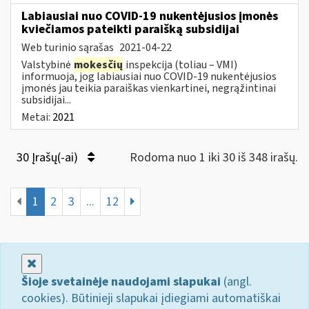
Labiausiai nuo COVID-19 nukentėjusios įmonės
kviečiamos pateikti paraišką subsidijai
Web turinio sąrašas
2021-04-22
Valstybinė
mokesčių
inspekcija (toliau – VMI)
informuoja, jog labiausiai nuo COVID-19 nukentėjusios
įmonės jau teikia paraiškas vienkartinei, negrąžintinai
subsidijai...
Metai:
2021
30 Įrašų(-ai)
Rodoma nuo 1 iki 30 iš 348 irašų.
1
2
3
...
12
Uždaryti
Šioje svetainėje naudojami slapukai
(angl.
cookies). Būtinieji slapukai įdiegiami automatiškai