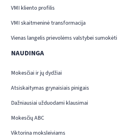
VMI kliento profilis
VMI skaitmeninė transformacija
Vienas langelis prievolėms valstybei sumokėti
NAUDINGA
Mokesčiai ir jų dydžiai
Atsiskaitymas grynaisiais pinigais
Dažniausiai užduodami klausimai
Mokesčių ABC
Viktorina moksleiviams