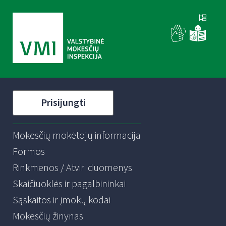
Prisijungti
Mokesčių mokėtojų informacija
Formos
Rinkmenos / Atviri duomenys
Skaičiuoklės ir pagalbininkai
Sąskaitos ir įmokų kodai
Mokesčių žinynas