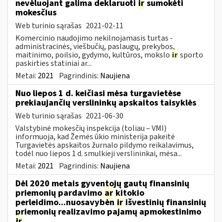
nevėluojant galima deklaruoti
ir
sumokėti
mokesčius
Web turinio sąrašas
2021-02-11
Komercinio naudojimo nekilnojamasis turtas -
administracinės, viešbučių, paslaugų, prekybos,
maitinimo, poilsio, gydymo, kultūros, mokslo
ir
sporto
paskirties statiniai ar...
Metai:
2021
Pagrindinis:
Naujiena
Nuo liepos 1 d. keičiasi mėsa turgavietėse
prekiaujančių verslininkų apskaitos taisyklės
Web turinio sąrašas
2021-06-30
Valstybinė mokesčių inspekcija (toliau – VMI)
informuoja, kad Žemės ūkio ministerija pakeitė
Turgavietės apskaitos žurnalo pildymo reikalavimus,
todėl nuo liepos 1 d. smulkieji verslininkai, mėsa...
Metai:
2021
Pagrindinis:
Naujiena
Dėl 2020 metais gyventojų gautų finansinių
priemonių pardavimo
ar
kitokio
perleidimo...nuosavybėn
ir
išvestinių finansinių
priemonių realizavimo pajamų apmokestinimo
ir