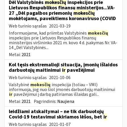
Dėl Valstybinės
mokesčių
inspekcijos prie
Lietuvos Respublikos finansų ministerijos...VA-
27 „Dėl pagalbos priemonių
mokesčių
mokėtojams, paveiktiems koronaviruso (COVID
Web turinio sąrašas
2021-03-19
Informuojame, kad priimtas Valstybinės
mokesčių
inspekcijos prie Lietuvos Respublikos finansų
ministerijos viršininko 2021 m. kovo 4 d. įsakymas Nr. VA-
14 „Dėl Valstybinės...
Metai:
2021
Kol tęsis ekstremalioji situacija, įmonių išlaidos
darbuotojų maitinimui
ir
pavežėjimui
Web turinio sąrašas
2021-10-06
Valstybinė
mokesčių
inspekcija (toliau – VMI)
informuoja, jog nuo šiol įmonės darbuotojų maitinimui
ir
pavežėjimui į darbą patiriamas išlaidas gali...
Metai:
2021
Pagrindinis:
Naujiena
leidžiami atskaitymai – ne tik darbuotojų
Covid-19 testavimui skiriamos lėšos, bet
ir
Web turinio sąrašas
2021-01-07