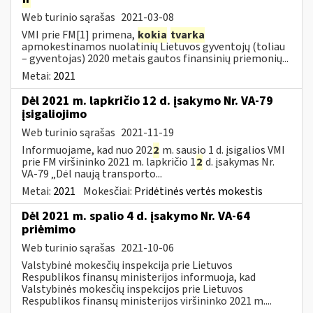
Web turinio sąrašas
2021-03-08
VMI prie FM[1] primena,
kokia
tvarka
apmokestinamos nuolatinių Lietuvos gyventojų (toliau
– gyventojas) 2020 metais gautos finansinių priemonių...
Metai:
2021
Dėl 2021 m. lapkričio 12 d. įsakymo Nr. VA-79
įsigaliojimo
Web turinio sąrašas
2021-11-19
Informuojame, kad nuo 202
2
m. sausio 1 d. įsigalios VMI
prie FM viršininko 2021 m. lapkričio 1
2
d. įsakymas Nr.
VA-79 „Dėl naują transporto...
Metai:
2021
Mokesčiai:
Pridėtinės vertės mokestis
Dėl 2021 m. spalio 4 d. įsakymo Nr. VA-64
priėmimo
Web turinio sąrašas
2021-10-06
Valstybinė mokesčių inspekcija prie Lietuvos
Respublikos finansų ministerijos informuoja, kad
Valstybinės mokesčių inspekcijos prie Lietuvos
Respublikos finansų ministerijos viršininko 2021 m....