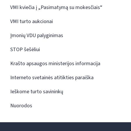
VMI kviečia į „Pasimatymą su mokesčiais“
VMI turto aukcionai
Įmonių VDU palyginimas
STOP šešėliui
Krašto apsaugos ministerijos informacija
Interneto svetainės atitikties paraiška
Ieškome turto savininkų
Nuorodos