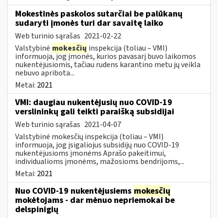
Mokestinės paskolos sutarčiai be palūkanų
sudaryti įmonės turi dar savaitę laiko
Web turinio sąrašas
2021-02-22
Valstybinė
mokesčių
inspekcija (toliau – VMI)
informuoja, jog įmonės, kurios pavasarį buvo laikomos
nukentėjusiomis, tačiau rudens karantino metu jų veikla
nebuvo apribota...
Metai:
2021
VMI: daugiau nukentėjusių nuo COVID-19
verslininkų gali teikti paraišką subsidijai
Web turinio sąrašas
2021-04-07
Valstybinė mokesčių inspekcija (toliau – VMI)
informuoja, jog įsigaliojus subsidijų nuo COVID-19
nukentėjusioms įmonėms Aprašo pakeitimui,
individualioms įmonėms, mažosioms bendrijoms,...
Metai:
2021
Nuo COVID-19 nukentėjusiems
mokesčių
mokėtojams - dar mėnuo nepriemokai be
delspinigių