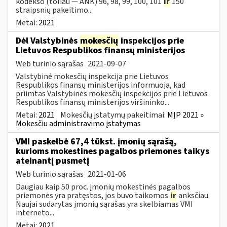
kodekso (toliau — ANK) 96, 98, 99, 100, 101
ir
150
straipsnių pakeitimo...
Metai:
2021
Dėl Valstybinės
mokesčių
inspekcijos prie
Lietuvos Respublikos finansų ministerijos
Web turinio sąrašas
2021-09-07
Valstybinė mokesčių inspekcija prie Lietuvos
Respublikos finansų ministerijos informuoja, kad
priimtas Valstybinės mokesčių inspekcijos prie Lietuvos
Respublikos finansų ministerijos viršininko...
Metai:
2021
Mokesčių įstatymų pakeitimai:
MĮP 2021 »
Mokesčiu administravimo įstatymas
VMI paskelbė 67,4 tūkst. įmonių sąrašą,
kurioms mokestines pagalbos priemones taikys
ateinantį pusmetį
Web turinio sąrašas
2021-01-06
Daugiau kaip 50 proc. įmonių mokestinės pagalbos
priemonės yra pratęstos, jos buvo taikomos
ir
anksčiau.
Naujai sudarytas įmonių sąrašas yra skelbiamas VMI
interneto...
Metai:
2021