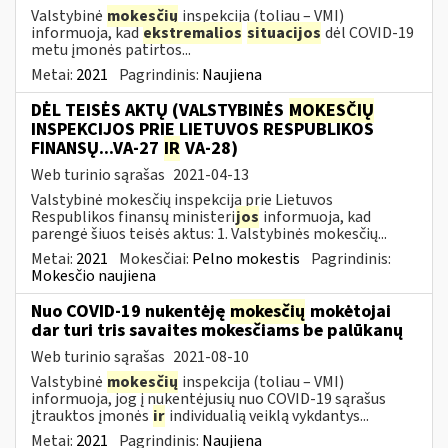
Valstybinė
mokesčių
inspekcija (toliau – VMI)
informuoja, kad
ekstremalios
situacijos
dėl COVID-19
metu įmonės patirtos...
Metai:
2021
Pagrindinis:
Naujiena
DĖL TEISĖS AKTŲ (VALSTYBINĖS
MOKESČIŲ
INSPEKCIJOS PRIE LIETUVOS RESPUBLIKOS
FINANSŲ...VA-27
IR
VA-28)
Web turinio sąrašas
2021-04-13
Valstybinė mokesčių inspekcija prie Lietuvos
Respublikos finansų ministeri
jos
informuoja, kad
parengė šiuos teisės aktus: 1. Valstybinės mokesčių...
Metai:
2021
Mokesčiai:
Pelno mokestis
Pagrindinis:
Mokesčio naujiena
Nuo COVID-19 nukentėję
mokesčių
mokėtojai
dar turi tris savaites mokesčiams be palūkanų
Web turinio sąrašas
2021-08-10
Valstybinė
mokesčių
inspekcija (toliau – VMI)
informuoja, jog į nukentėjusių nuo COVID-19 sąrašus
įtrauktos įmonės
ir
individualią veiklą vykdantys...
Metai:
2021
Pagrindinis:
Naujiena