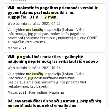
VMI: mokestinės pagalbos priemonės verslui
ir
gyventojams pratęsiamos iki š. m.
rugpjūčio...31 d. +
2
mėn
.
Web turinio sąrašas
2021-04-26
Valstybinė
mokesčių
inspekcija (toliau – VMI)
informuoja, jog pratęsus mokestinės pagalbos
priemonių taikymo terminus į nukentėjusių nuo COVID-
19 sąrašus įtrauktiems...
Metai:
2021
VMI:
po
galutinės nutarties – galimybė
milijoninę nepriemoką išsireikalauti iš vadovo
Web turinio sąrašas
2021-10-14
Valstybinė
mokesčių
inspekcija (toliau – VMI)
informuoja, jog neskundžiama nutartimi
pasibaigusiame teisminiame ginče pritarta VMI
reikalavimui, kad beveik...
Metai:
2021
Pagrindinis:
Naujiena
Dėl savarankiškai dirbančių asmenų, pripažintų
nukentėjusiais nuo ekstremaliosios