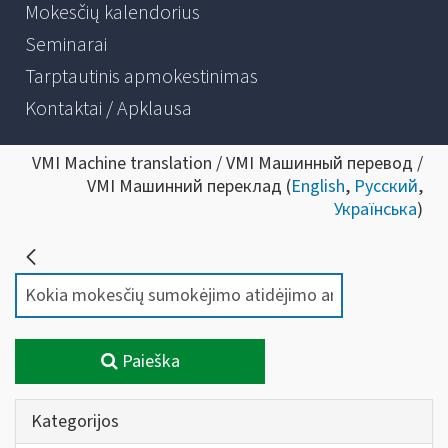
Mokesčių kalendorius
Seminarai
Tarptautinis apmokestinimas
Kontaktai / Apklausa
VMI Machine translation / VMI Машинный перевод /
VMI Машинний переклад (
English
,
Русский
,
Українська
)
Paieška
Kategorijos