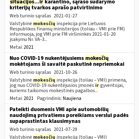
situacijos
...
ir
karantino, sąrašo sudarymo
kriterijų tvarkos aprašo patvirtinimo
Web turinio sąrašas
2021-01-27
Valstybinė
mokesčių
inspekcija prie Lietuvos
Respublikos finansų ministerijos (toliau – VMI prie FM)
informuoja, jog VMI prie FM viršininkės 2021-01-20
įsakymu Nr. VA-3...
Metai:
2021
Nuo COVID-19 nukentėjusiems
mokesčių
mokėtojams ši savaitė paskutinė nepriemokai
Web turinio sąrašas
2021-10-26
Valstybinė
mokesčių
inspekcija (toliau – VMI) primena,
jog nuo COVID-19 nukentėjusios įmonės
ir
gyventojai,
kuriems taikomos mokestinės pagalbos...
Metai:
2021
Pagrindinis:
Naujiena
Pateikti duomenis VMI apie automobilių
naudojimą privatiems poreikiams verslui padės
supaprastintas klausimynas
Web turinio sąrašas
2021-07-29
Valstybinė
mokesčių
inspekcija (toliau – VMI)