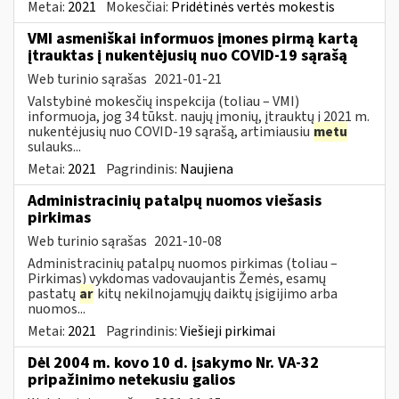
Metai:
2021
Mokesčiai:
Pridėtinės vertės mokestis
VMI asmeniškai informuos įmones pirmą kartą
įtrauktas į nukentėjusių nuo COVID-19 sąrašą
Web turinio sąrašas
2021-01-21
Valstybinė mokesčių inspekcija (toliau – VMI)
informuoja, jog 34 tūkst. naujų įmonių, įtrauktų į 2021 m.
nukentėjusių nuo COVID-19 sąrašą, artimiausiu
metu
sulauks...
Metai:
2021
Pagrindinis:
Naujiena
Administracinių patalpų nuomos viešasis
pirkimas
Web turinio sąrašas
2021-10-08
Administracinių patalpų nuomos pirkimas (toliau –
Pirkimas) vykdomas vadovaujantis Žemės, esamų
pastatų
ar
kitų nekilnojamųjų daiktų įsigijimo arba
nuomos...
Metai:
2021
Pagrindinis:
Viešieji pirkimai
Dėl 2004 m. kovo 10 d. įsakymo Nr. VA-32
pripažinimo netekusiu galios