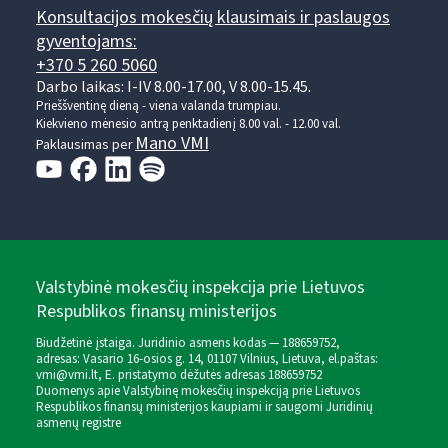
Konsultacijos mokesčių klausimais ir paslaugos
gyventojams:
+370 5 260 5060
Darbo laikas: I-IV 8.00-17.00, V 8.00-15.45.
Prieššventinę dieną - viena valanda trumpiau.
Kiekvieno mėnesio antrą penktadienį 8.00 val. - 12.00 val.
Mano VMI
Paklausimas per
Valstybinė mokesčių inspekcija prie Lietuvos
Respublikos finansų ministerijos
Biudžetinė įstaiga. Juridinio asmens kodas — 188659752,
adresas: Vasario 16-osios g. 14, 01107 Vilnius, Lietuva, el.paštas:
vmi@vmi.lt
, E. pristatymo dėžutės adresas 188659752
Duomenys apie Valstybinę mokesčių inspekciją prie Lietuvos
Respublikos finansų ministerijos kaupiami ir saugomi Juridinių
asmenų registre