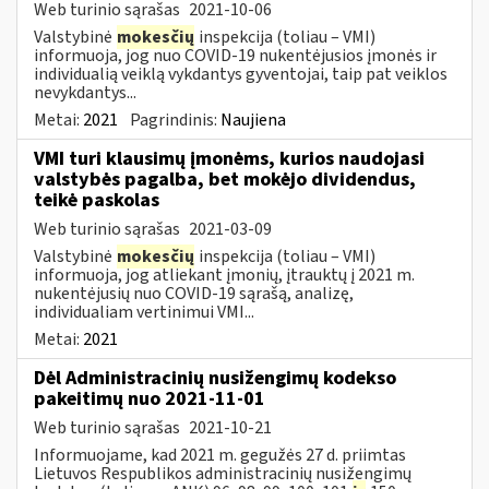
Web turinio sąrašas
2021-10-06
Valstybinė
mokesčių
inspekcija (toliau – VMI)
informuoja, jog nuo COVID-19 nukentėjusios įmonės ir
individualią veiklą vykdantys gyventojai, taip pat veiklos
nevykdantys...
Metai:
2021
Pagrindinis:
Naujiena
VMI turi klausimų įmonėms, kurios naudojasi
valstybės pagalba, bet mokėjo dividendus,
teikė paskolas
Web turinio sąrašas
2021-03-09
Valstybinė
mokesčių
inspekcija (toliau – VMI)
informuoja, jog atliekant įmonių, įtrauktų į 2021 m.
nukentėjusių nuo COVID-19 sąrašą, analizę,
individualiam vertinimui VMI...
Metai:
2021
Dėl Administracinių nusižengimų kodekso
pakeitimų nuo 2021-11-01
Web turinio sąrašas
2021-10-21
Informuojame, kad 2021 m. gegužės 27 d. priimtas
Lietuvos Respublikos administracinių nusižengimų