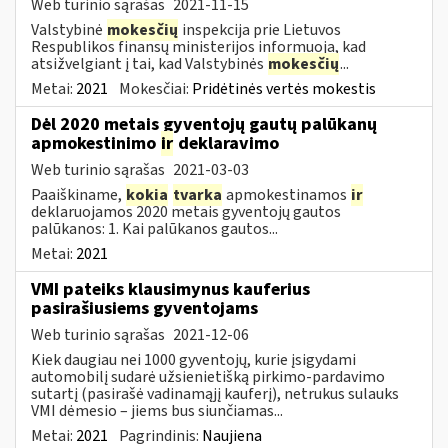
Web turinio sąrašas
2021-11-15
Valstybinė
mokesčių
inspekcija prie Lietuvos
Respublikos finansų ministerijos informuoja, kad
atsižvelgiant į tai, kad Valstybinės
mokesčių
...
Metai:
2021
Mokesčiai:
Pridėtinės vertės mokestis
Dėl 2020 metais gyventojų gautų palūkanų
apmokestinimo
ir
deklaravimo
Web turinio sąrašas
2021-03-03
Paaiškiname,
kokia
tvarka
apmokestinamos
ir
deklaruojamos 2020 metais gyventojų gautos
palūkanos: 1. Kai palūkanos gautos...
Metai:
2021
VMI pateiks klausimynus kauferius
pasirašiusiems gyventojams
Web turinio sąrašas
2021-12-06
Kiek daugiau nei 1000 gyventojų, kurie įsigydami
automobilį sudarė užsienietišką pirkimo-pardavimo
sutartį (pasirašė vadinamąjį kauferį), netrukus sulauks
VMI dėmesio – jiems bus siunčiamas...
Metai:
2021
Pagrindinis:
Naujiena