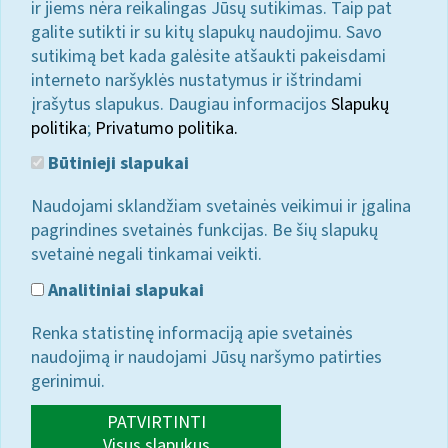
ir jiems nėra reikalingas Jūsų sutikimas. Taip pat
galite sutikti ir su kitų slapukų naudojimu. Savo
sutikimą bet kada galėsite atšaukti pakeisdami
interneto naršyklės nustatymus ir ištrindami
įrašytus slapukus. Daugiau informacijos
Slapukų
politika
;
Privatumo politika.
Būtinieji slapukai
Naudojami sklandžiam svetainės veikimui ir įgalina
pagrindines svetainės funkcijas. Be šių slapukų
svetainė negali tinkamai veikti.
Analitiniai slapukai
Renka statistinę informaciją apie svetainės
naudojimą ir naudojami Jūsų naršymo patirties
gerinimui.
PATVIRTINTI
Visus slapukus