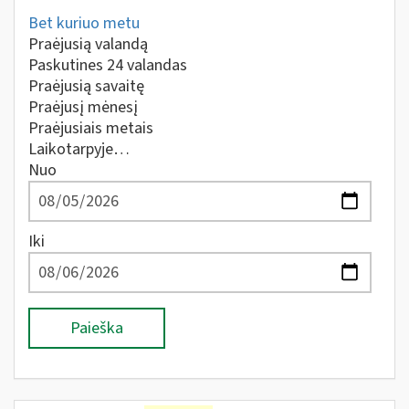
Bet kuriuo metu
Praėjusią valandą
Paskutines 24 valandas
Praėjusią savaitę
Praėjusį mėnesį
Praėjusiais metais
Laikotarpyje…
Nuo
Iki
Paieška