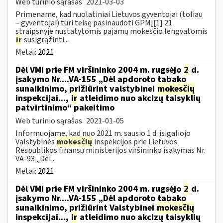
Web turinio sąrašas
2021-03-03
Primename, kad nuolatiniai Lietuvos gyventojai (toliau
– gyventojai) turi teisę pasinaudoti GPMĮ[1] 21
straipsnyje nustatytomis pajamų mokesčio lengvatomis
ir
susigrąžinti...
Metai:
2021
Dėl VMI prie FM viršininko 2004 m. rugsėjo
2
d.
įsakymo Nr....VA-155 „Dėl apdoroto tabako
sunaikinimo, prižiūrint valstybinei
mokesčių
inspekcijai...,
ir
atleidimo nuo akcizų taisyklių
patvirtinimo“ pakeitimo
Web turinio sąrašas
2021-01-05
Informuojame, kad nuo 2021 m. sausio 1 d. įsigaliojo
Valstybinės
mokesčių
inspekcijos prie Lietuvos
Respublikos finansų ministerijos viršininko įsakymas Nr.
VA-93 „Dėl...
Metai:
2021
Dėl VMI prie FM viršininko 2004 m. rugsėjo
2
d.
įsakymo Nr....VA-155 „Dėl apdoroto tabako
sunaikinimo, prižiūrint Valstybinei
mokesčių
inspekcijai...,
ir
atleidimo nuo akcizų taisyklių