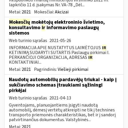
lapkričio 11 d. įsakymas Nr. VA-78 „Dėl...
Metai:
2021
Mokesčiai:
Akcizai
Mokesčių
mokėtojų elektroninio švietimo,
konsultavimo
ir
informavimo paslaugų
sistemos
Web turinio sąrašas
2021-05-26
INFORMACIJA APIE NUSTATYTUS LAIMĖTOJUS
IR
KETINIMĄ SUDARYTI SUTARTIS Paslaugų pirkimai I.
PERKANČIOJI ORGANIZACIJA, ADRESAS
IR
KONTAKTINIAI...
Metai:
2021
Pagrindinis:
Viešieji pirkimai
Naudotų automobilių pardavėjų triukai - kaip į
sukčiavimo schemas įtraukiami sąžiningi
pirkėjai
Web turinio sąrašas
2021-04-13
Gyventojams, planuojantiems įsigyti naudotą
automobilį, dėmesį vertėtų atkreipti ne tik į technines
transporto priemonės charakteristikas, bet ir į sandorį
patvirtinančius dokumentus. Valstybinės...
Metai:
2021