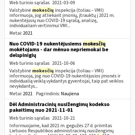
Web turinio sąrašas
2021-03-09
Valstybinė
mokesčių
inspekcija (toliau – VMI)
informuoja, jog atliekant įmonių, įtrauktų į 2021 m.
nukentėjusių nuo COVID-19 sąrašą, analizę,
individualiam vertinimui VMI...
Metai:
2021
Nuo COVID-19 nukentėjusiems
mokesčių
mokėtojams - dar mėnuo nepriemokai be
delspinigių
Web turinio sąrašas
2021-10-06
Valstybinė
mokesčių
inspekcija (toliau – VMI)
informuoja, jog nuo COVID-19 nukentėjusios įmonės ir
individualią veiklą vykdantys gyventojai, taip pat veiklos
nevykdantys...
Metai:
2021
Pagrindinis:
Naujiena
Dėl Administracinių nusižengimų kodekso
pakeitimų nuo 2021-11-01
Web turinio sąrašas
2021-10-21
Informuojame, kad 2021 m. gegužės 27 d. priimtas
Lietuvos Respublikos administracinių nusižengimų