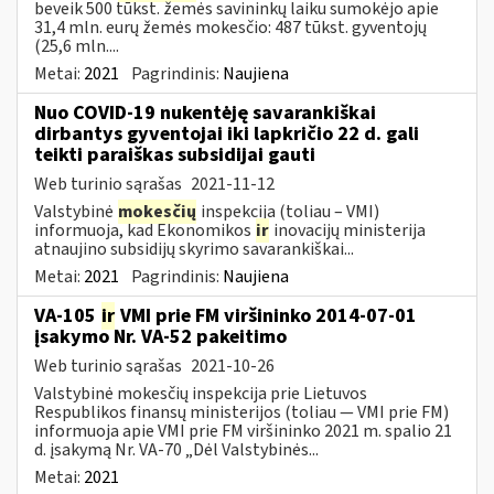
beveik 500 tūkst. žemės savininkų laiku sumokėjo apie
31,4 mln. eurų žemės mokesčio: 487 tūkst. gyventojų
(25,6 mln....
Metai:
2021
Pagrindinis:
Naujiena
Nuo COVID-19 nukentėję savarankiškai
dirbantys gyventojai iki lapkričio 22 d. gali
teikti paraiškas subsidijai gauti
Web turinio sąrašas
2021-11-12
Valstybinė
mokesčių
inspekcija (toliau – VMI)
informuoja, kad Ekonomikos
ir
inovacijų ministerija
atnaujino subsidijų skyrimo savarankiškai...
Metai:
2021
Pagrindinis:
Naujiena
VA-105
ir
VMI prie FM viršininko 2014-07-01
įsakymo Nr. VA-52 pakeitimo
Web turinio sąrašas
2021-10-26
Valstybinė mokesčių inspekcija prie Lietuvos
Respublikos finansų ministerijos (toliau ― VMI prie FM)
informuoja apie VMI prie FM viršininko 2021 m. spalio 21
d. įsakymą Nr. VA-70 „Dėl Valstybinės...
Metai:
2021