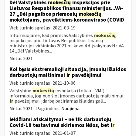
Dėl Valstybinės
mokesčių
inspekcijos prie
Lietuvos Respublikos finansų ministerijos...VA-
27 „Dėl pagalbos priemonių
mokesčių
mokėtojams, paveiktiems koronaviruso (COVID
Web turinio sąrašas
2021-03-19
Informuojame, kad priimtas Valstybinės
mokesčių
inspekcijos prie Lietuvos Respublikos finansų
ministerijos viršininko 2021 m. kovo 4 d. įsakymas Nr. VA-
14 „Dėl Valstybinės...
Metai:
2021
Kol tęsis ekstremalioji situacija, įmonių išlaidos
darbuotojų maitinimui
ir
pavežėjimui
Web turinio sąrašas
2021-10-06
Valstybinė
mokesčių
inspekcija (toliau – VMI)
informuoja, jog nuo šiol įmonės darbuotojų maitinimui
ir
pavežėjimui į darbą patiriamas išlaidas gali...
Metai:
2021
Pagrindinis:
Naujiena
leidžiami atskaitymai – ne tik darbuotojų
Covid-19 testavimui skiriamos lėšos, bet
ir
Web turinio sąrašas
2021-01-07