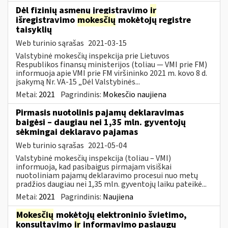
Dėl fizinių asmenų įregistravimo
ir
išregistravimo
mokesčių
mokėtojų registre
taisyklių
Web turinio sąrašas
2021-03-15
Valstybinė mokesčių inspekcija prie Lietuvos
Respublikos finansų ministerijos (toliau ― VMI prie FM)
informuoja apie VMI prie FM viršininko 2021 m. kovo 8 d.
įsakymą Nr. VA-15 „Dėl Valstybinės...
Metai:
2021
Pagrindinis:
Mokesčio naujiena
Pirmasis nuotolinis pajamų deklaravimas
baigėsi – daugiau nei 1,35 mln. gyventojų
sėkmingai deklaravo pajamas
Web turinio sąrašas
2021-05-04
Valstybinė mokesčių inspekcija (toliau – VMI)
informuoja, kad pasibaigus pirmajam visiškai
nuotoliniam pajamų deklaravimo procesui nuo metų
pradžios daugiau nei 1,35 mln. gyventojų laiku pateikė...
Metai:
2021
Pagrindinis:
Naujiena
Mokesčių
mokėtojų elektroninio švietimo,
konsultavimo
ir
informavimo paslaugų