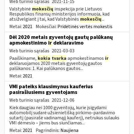
Web turinio sąrašas
2021-11-15
Valstybinė
mokesčių
inspekcija prie Lietuvos
Respublikos finansų ministerijos informuoja, kad
atsižvelgiant į tai, kad Valstybinės
mokesčių
...
Metai:
2021
Mokesčiai:
Pridėtinės vertės mokestis
Dėl 2020 metais gyventojų gautų palūkanų
apmokestinimo
ir
deklaravimo
Web turinio sąrašas
2021-03-03
Paaiškiname,
kokia
tvarka
apmokestinamos
ir
deklaruojamos 2020 metais gyventojų gautos
palūkanos: 1. Kai palūkanos gautos...
Metai:
2021
VMI pateiks klausimynus kauferius
pasirašiusiems gyventojams
Web turinio sąrašas
2021-12-06
Kiek daugiau nei 1000 gyventojų, kurie įsigydami
automobilį sudarė užsienietišką pirkimo-pardavimo
sutartį (pasirašė vadinamąjį kauferį), netrukus sulauks
VMI dėmesio – jiems bus siunčiamas...
Metai:
2021
Pagrindinis:
Naujiena