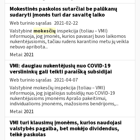
Mokestinės paskolos sutarčiai be palūkanų
sudaryti įmonės turi dar savaitę laiko
Web turinio sąrašas
2021-02-22
Valstybinė
mokesčių
inspekcija (toliau – VMI)
informuoja, jog įmonės, kurios pavasarį buvo laikomos
nukentėjusiomis, tačiau rudens karantino metu jų veikla
nebuvo apribota...
Metai:
2021
VMI: daugiau nukentėjusių nuo COVID-19
verslininkų gali teikti paraišką subsidijai
Web turinio sąrašas
2021-04-07
Valstybinė mokesčių inspekcija (toliau – VMI)
informuoja, jog įsigaliojus subsidijų nuo COVID-19
nukentėjusioms įmonėms Aprašo pakeitimui,
individualioms įmonėms, mažosioms bendrijoms,...
Metai:
2021
VMI turi klausimų įmonėms, kurios naudojasi
valstybės pagalba, bet mokėjo dividendus,
teikė paskolas