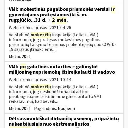
VMI: mokestinės pagalbos priemonės verslui
ir
gyventojams pratęsiamos iki š. m.
rugpjūčio...31 d. +
2
mėn
.
Web turinio sąrašas
2021-04-26
Valstybinė
mokesčių
inspekcija (toliau – VMI)
informuoja, jog pratęsus mokestinės pagalbos
priemonių taikymo terminus į nukentėjusių nuo COVID-
19 sąrašus įtrauktiems...
Metai:
2021
VMI:
po
galutinės nutarties – galimybė
milijoninę nepriemoką išsireikalauti iš vadovo
Web turinio sąrašas
2021-10-14
Valstybinė
mokesčių
inspekcija (toliau – VMI)
informuoja, jog neskundžiama nutartimi
pasibaigusiame teisminiame ginče pritarta VMI
reikalavimui, kad beveik...
Metai:
2021
Pagrindinis:
Naujiena
Dėl savarankiškai dirbančių asmenų, pripažintų
nukentėjusiais nuo ekstremaliosios