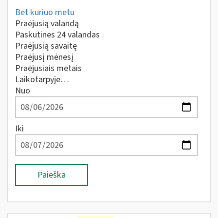
Bet kuriuo metu
Praėjusią valandą
Paskutines 24 valandas
Praėjusią savaitę
Praėjusį mėnesį
Praėjusiais metais
Laikotarpyje…
Nuo
Iki
Paieška