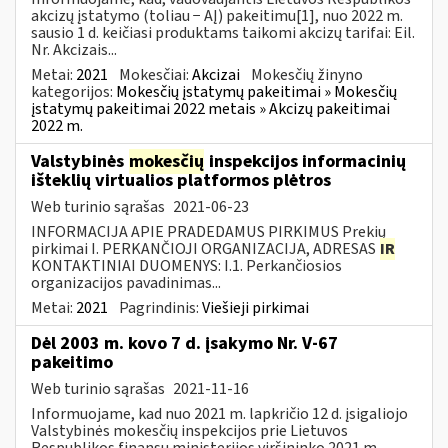
akcizų įstatymo (toliau − AĮ) pakeitimu[1], nuo 2022 m.
sausio 1 d. keičiasi produktams taikomi akcizų tarifai: Eil.
Nr. Akcizais...
Metai:
2021
Mokesčiai:
Akcizai
Mokesčių žinyno
kategorijos:
Mokesčių įstatymų pakeitimai » Mokesčių
įstatymų pakeitimai 2022 metais » Akcizų pakeitimai
2022 m.
Valstybinės
mokesčių
inspekcijos informacinių
išteklių virtualios platformos plėtros
Web turinio sąrašas
2021-06-23
INFORMACIJA APIE PRADEDAMUS PIRKIMUS Prekių
pirkimai I. PERKANČIOJI ORGANIZACIJA, ADRESAS
IR
KONTAKTINIAI DUOMENYS: I.1. Perkančiosios
organizacijos pavadinimas...
Metai:
2021
Pagrindinis:
Viešieji pirkimai
Dėl 2003 m. kovo 7 d. įsakymo Nr. V-67
pakeitimo
Web turinio sąrašas
2021-11-16
Informuojame, kad nuo 2021 m. lapkričio 12 d. įsigaliojo
Valstybinės mokesčių inspekcijos prie Lietuvos
Respublikos finansų ministerijos viršininko 2021 m.