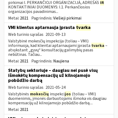
pirkimai I. PERKANČIOJI ORGANIZACIJA, ADRESAS
IR
KONTAKTINIAI DUOMENYS: I.1. Perkančiosios
organizacijos pavadinimas...
Metai:
2021
Pagrindinis:
Viešieji pirkimai
VMI klientus aptarnauja įprasta
tvarka
Web turinio sąrašas
2021-09-13
Valstybinė mokesčių inspekcija (toliau – VMI)
informuoja, kad klientai aptarnaujami įprasta
tvarka
–
atvykstant „gyvų“ konsultacijų galimybių pasas
nebūtinas. Tačiau...
Metai:
2021
Pagrindinis:
Naujiena
Statybų sektoriuje – daugiau nei pusė visų
išmokėtų kompensacijų už kilnojamojo
pobūdžio darbą
Web turinio sąrašas
2021-05-24
Valstybinės
mokesčių
inspekci
jos
(toliau – VMI)
duomenimis, įmonės darbuotojams išmoka vis daugiau
kompensacijų už kilnojamojo pobūdžio darbą....
Metai:
2021