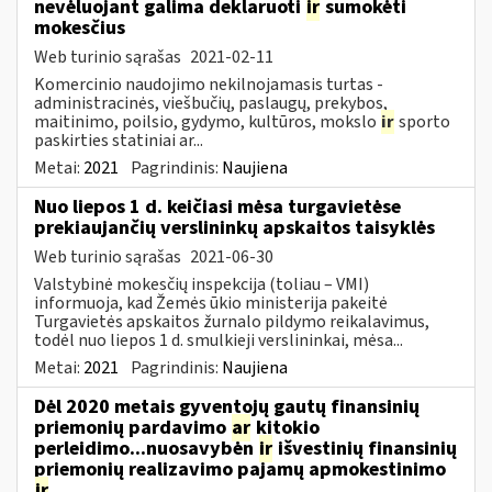
nevėluojant galima deklaruoti
ir
sumokėti
mokesčius
Web turinio sąrašas
2021-02-11
Komercinio naudojimo nekilnojamasis turtas -
administracinės, viešbučių, paslaugų, prekybos,
maitinimo, poilsio, gydymo, kultūros, mokslo
ir
sporto
paskirties statiniai ar...
Metai:
2021
Pagrindinis:
Naujiena
Nuo liepos 1 d. keičiasi mėsa turgavietėse
prekiaujančių verslininkų apskaitos taisyklės
Web turinio sąrašas
2021-06-30
Valstybinė mokesčių inspekcija (toliau – VMI)
informuoja, kad Žemės ūkio ministerija pakeitė
Turgavietės apskaitos žurnalo pildymo reikalavimus,
todėl nuo liepos 1 d. smulkieji verslininkai, mėsa...
Metai:
2021
Pagrindinis:
Naujiena
Dėl 2020 metais gyventojų gautų finansinių
priemonių pardavimo
ar
kitokio
perleidimo...nuosavybėn
ir
išvestinių finansinių
priemonių realizavimo pajamų apmokestinimo
ir