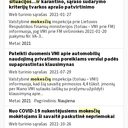
situacijos
...
ir
karantino, sąrašo sudarymo
kriterijų tvarkos aprašo patvirtinimo
Web turinio sąrašas
2021-01-27
Valstybinė
mokesčių
inspekcija prie Lietuvos
Respublikos finansų ministerijos (toliau – VMI prie FM)
informuoja, jog VMI prie FM viršininkės 2021-01-20
įsakymu Nr. VA-3...
Metai:
2021
Pateikti duomenis VMI apie automobilių
naudojimą privatiems poreikiams verslui padės
supaprastintas klausimynas
Web turinio sąrašas
2021-07-29
Valstybinė
mokesčių
inspekcija (toliau – VMI)
informuoja, kad šią savaitę pirmosios 4,4 tūkst. įmonių
per Mano VMI sulauks laiškų su prašymu užpildyti
klausimyną apie...
Metai:
2021
Pagrindinis:
Naujiena
Nuo COVID-19 nukentėjusiems
mokesčių
mokėtojams ši savaitė paskutinė nepriemokai
Web turinio sąrašas
2021-10-26