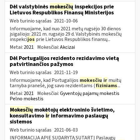
Dėl valstybinės
mokesčių
inspekcijos prie
Lietuvos Respublikos Finansų Ministerijos
Web turinio sąrašas
2021-10-06
Informuojame, kad nuo 2021 metų rugsėjo 30 dienos
įsigaliojo: 2021 m. rugsėjo 29 d. Valstybinės mokesčių
inspekci
jos
prie Lietuvos Respublikos finansų...
Metai:
2021
Mokesčiai:
Akcizai
Dėl Portugalijos rezidento rezidavimo vietą
patvirtinančios pažymos
Web turinio sąrašas
2021-11-19
Informuojame, kad Portugalijos
mokesčių
ir
muitų
tarnyba pranešė, jog savo rezidentams (
fiziniams
...
Metai:
2021
Mokesčiai:
Gyventojų pajamų mokestis
Pelno mokestis
Mokesčių
mokėtojų elektroninio švietimo,
konsultavimo
ir
informavimo paslaugų
sistemos
Web turinio sąrašas
2021-06-03
INFORMACIJA APIE SUDARYTĄ SUTARTĮ Paslaugų