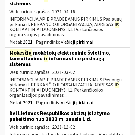
sistemos
Web turinio sąrašas
2021-04-16
INFORMACIJA APIE PRADEDAMUS PIRKIMUS Paslaugų
pirkimai I. PERKANČIOJI ORGANIZACIJA, ADRESAS
IR
KONTAKTINIAI DUOMENYS: I.1. Perkančiosios
organizacijos pavadinimas...
Metai:
2021
Pagrindinis:
Viešieji pirkimai
Mokesčių
mokėtojų elektroninio švietimo,
konsultavimo
ir
informavimo paslaugų
sistemos
Web turinio sąrašas
2021-03-02
INFORMACIJA APIE PRADEDAMUS PIRKIMUS Paslaugų
pirkimai I. PERKANČIOJI ORGANIZACIJA, ADRESAS
IR
KONTAKTINIAI DUOMENYS: I.1. Perkančiosios
organizacijos pavadinimas...
Metai:
2021
Pagrindinis:
Viešieji pirkimai
Dėl Lietuvos Respublikos akcizų įstatymo
pakeitimo nuo 2022 m. sausio 1 d.
Web turinio sąrašas
2021-12-02
Informuojame, kad, vadovaujantis Lietuvos Respublikos