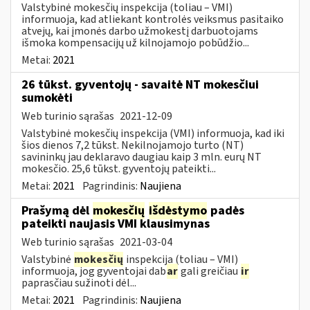
Valstybinė mokesčių inspekcija (toliau – VMI)
informuoja, kad atliekant kontrolės veiksmus pasitaiko
atvejų, kai įmonės darbo užmokestį darbuotojams
išmoka kompensacijų už kilnojamojo pobūdžio...
Metai:
2021
26 tūkst. gyventojų - savaitė NT mokesčiui
sumokėti
Web turinio sąrašas
2021-12-09
Valstybinė mokesčių inspekcija (VMI) informuoja, kad iki
šios dienos 7,2 tūkst. Nekilnojamojo turto (NT)
savininkų jau deklaravo daugiau kaip 3 mln. eurų NT
mokesčio. 25,6 tūkst. gyventojų pateikti...
Metai:
2021
Pagrindinis:
Naujiena
Prašymą dėl
mokesčių
išdėstymo
padės
pateikti naujasis VMI klausimynas
Web turinio sąrašas
2021-03-04
Valstybinė
mokesčių
inspekcija (toliau – VMI)
informuoja, jog gyventojai dab
ar
gali greičiau
ir
paprasčiau sužinoti dėl...
Metai:
2021
Pagrindinis:
Naujiena