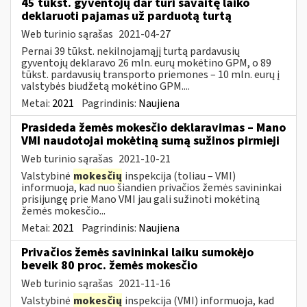
45 tūkst. gyventojų dar turi savaitę laiko
deklaruoti pajamas už parduotą turtą
Web turinio sąrašas
2021-04-27
Pernai 39 tūkst. nekilnojamąjį turtą pardavusių
gyventojų deklaravo 26 mln. eurų mokėtino GPM, o 89
tūkst. pardavusių transporto priemones – 10 mln. eurų į
valstybės biudžetą mokėtino GPM....
Metai:
2021
Pagrindinis:
Naujiena
Prasideda žemės mokesčio deklaravimas – Mano
VMI naudotojai mokėtiną sumą sužinos pirmieji
Web turinio sąrašas
2021-10-21
Valstybinė
mokesčių
inspekcija (toliau – VMI)
informuoja, kad nuo šiandien privačios žemės savininkai
prisijungę prie Mano VMI jau gali sužinoti mokėtiną
žemės mokesčio...
Metai:
2021
Pagrindinis:
Naujiena
Privačios žemės savininkai laiku sumokėjo
beveik 80 proc. žemės mokesčio
Web turinio sąrašas
2021-11-16
Valstybinė
mokesčių
inspekcija (VMI) informuoja, kad