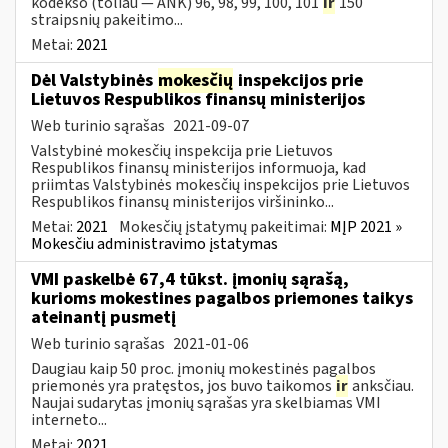
kodekso (toliau — ANK) 96, 98, 99, 100, 101
ir
150
straipsnių pakeitimo...
Metai:
2021
Dėl Valstybinės
mokesčių
inspekcijos prie
Lietuvos Respublikos finansų ministerijos
Web turinio sąrašas
2021-09-07
Valstybinė mokesčių inspekcija prie Lietuvos
Respublikos finansų ministerijos informuoja, kad
priimtas Valstybinės mokesčių inspekcijos prie Lietuvos
Respublikos finansų ministerijos viršininko...
Metai:
2021
Mokesčių įstatymų pakeitimai:
MĮP 2021 »
Mokesčiu administravimo įstatymas
VMI paskelbė 67,4 tūkst. įmonių sąrašą,
kurioms mokestines pagalbos priemones taikys
ateinantį pusmetį
Web turinio sąrašas
2021-01-06
Daugiau kaip 50 proc. įmonių mokestinės pagalbos
priemonės yra pratęstos, jos buvo taikomos
ir
anksčiau.
Naujai sudarytas įmonių sąrašas yra skelbiamas VMI
interneto...
Metai:
2021