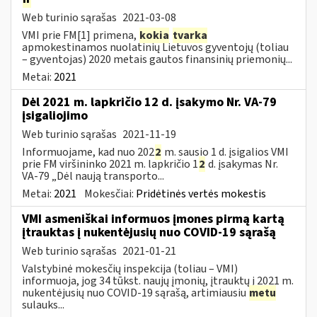
Web turinio sąrašas
2021-03-08
VMI prie FM[1] primena,
kokia
tvarka
apmokestinamos nuolatinių Lietuvos gyventojų (toliau
– gyventojas) 2020 metais gautos finansinių priemonių...
Metai:
2021
Dėl 2021 m. lapkričio 12 d. įsakymo Nr. VA-79
įsigaliojimo
Web turinio sąrašas
2021-11-19
Informuojame, kad nuo 202
2
m. sausio 1 d. įsigalios VMI
prie FM viršininko 2021 m. lapkričio 1
2
d. įsakymas Nr.
VA-79 „Dėl naują transporto...
Metai:
2021
Mokesčiai:
Pridėtinės vertės mokestis
VMI asmeniškai informuos įmones pirmą kartą
įtrauktas į nukentėjusių nuo COVID-19 sąrašą
Web turinio sąrašas
2021-01-21
Valstybinė mokesčių inspekcija (toliau – VMI)
informuoja, jog 34 tūkst. naujų įmonių, įtrauktų į 2021 m.
nukentėjusių nuo COVID-19 sąrašą, artimiausiu
metu
sulauks...