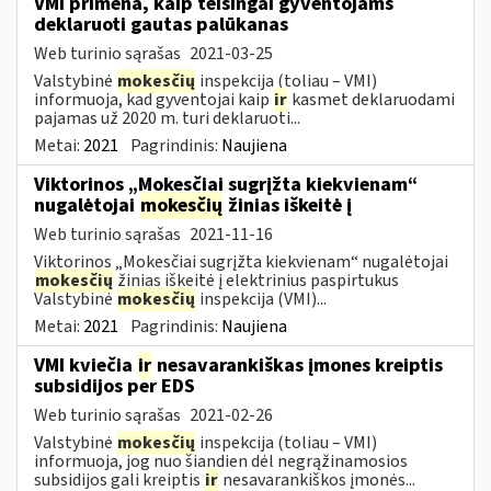
VMI primena, kaip teisingai gyventojams
deklaruoti gautas palūkanas
Web turinio sąrašas
2021-03-25
Valstybinė
mokesčių
inspekcija (toliau – VMI)
informuoja, kad gyventojai kaip
ir
kasmet deklaruodami
pajamas už 2020 m. turi deklaruoti...
Metai:
2021
Pagrindinis:
Naujiena
Viktorinos „Mokesčiai sugrįžta kiekvienam“
nugalėtojai
mokesčių
žinias iškeitė į
Web turinio sąrašas
2021-11-16
Viktorinos „Mokesčiai sugrįžta kiekvienam“ nugalėtojai
mokesčių
žinias iškeitė į elektrinius paspirtukus
Valstybinė
mokesčių
inspekcija (VMI)...
Metai:
2021
Pagrindinis:
Naujiena
VMI kviečia
ir
nesavarankiškas įmones kreiptis
subsidijos per EDS
Web turinio sąrašas
2021-02-26
Valstybinė
mokesčių
inspekcija (toliau – VMI)
informuoja, jog nuo šiandien dėl negrąžinamosios
subsidijos gali kreiptis
ir
nesavarankiškos įmonės...