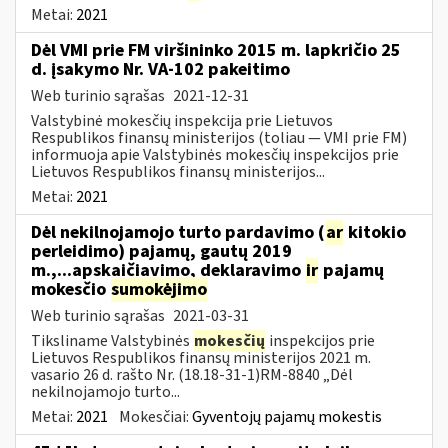
Metai:
2021
Dėl VMI prie FM viršininko 2015 m. lapkričio 25
d. įsakymo Nr. VA-102 pakeitimo
Web turinio sąrašas
2021-12-31
Valstybinė mokesčių inspekcija prie Lietuvos
Respublikos finansų ministerijos (toliau ― VMI prie FM)
informuoja apie Valstybinės mokesčių inspekcijos prie
Lietuvos Respublikos finansų ministerijos...
Metai:
2021
Dėl nekilnojamojo turto pardavimo (
ar
kitokio
perleidimo) pajamų, gautų 2019
m.,...apskaičiavimo, deklaravimo
ir
pajamų
mokesčio
sumokėjimo
Web turinio sąrašas
2021-03-31
Tiksliname Valstybinės
mokesčių
inspekcijos prie
Lietuvos Respublikos finansų ministerijos 2021 m.
vasario 26 d. rašto Nr. (18.18-31-1)RM-8840 „Dėl
nekilnojamojo turto...
Metai:
2021
Mokesčiai:
Gyventojų pajamų mokestis