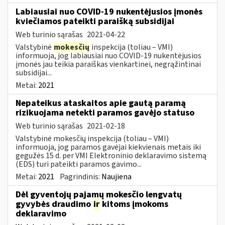
Labiausiai nuo COVID-19 nukentėjusios įmonės
kviečiamos pateikti paraišką subsidijai
Web turinio sąrašas
2021-04-22
Valstybinė
mokesčių
inspekcija (toliau – VMI)
informuoja, jog labiausiai nuo COVID-19 nukentėjusios
įmonės jau teikia paraiškas vienkartinei, negrąžintinai
subsidijai...
Metai:
2021
Nepateikus ataskaitos apie gautą paramą
rizikuojama netekti paramos gavėjo statuso
Web turinio sąrašas
2021-02-18
Valstybinė mokesčių inspekcija (toliau – VMI)
informuoja, jog paramos gavėjai kiekvienais metais iki
gegužės 15 d. per VMI Elektroninio deklaravimo sistemą
(EDS) turi pateikti paramos gavimo...
Metai:
2021
Pagrindinis:
Naujiena
Dėl gyventojų pajamų mokesčio lengvatų
gyvybės draudimo
ir
kitoms įmokoms
deklaravimo