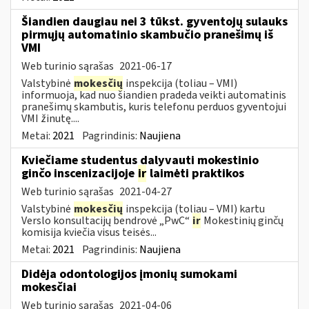
Šiandien daugiau nei 3 tūkst. gyventojų sulauks
pirmųjų automatinio skambučio pranešimų iš
VMI
Web turinio sąrašas
2021-06-17
Valstybinė
mokesčių
inspekcija (toliau – VMI)
informuoja, kad nuo šiandien pradeda veikti automatinis
pranešimų skambutis, kuris telefonu perduos gyventojui
VMI žinutę....
Metai:
2021
Pagrindinis:
Naujiena
Kviečiame studentus dalyvauti mokestinio
ginčo inscenizacijoje
ir
laimėti praktikos
Web turinio sąrašas
2021-04-27
Valstybinė
mokesčių
inspekcija (toliau – VMI) kartu
Verslo konsultacijų bendrovė „PwC“
ir
Mokestinių ginčų
komisija kviečia visus teisės...
Metai:
2021
Pagrindinis:
Naujiena
Didėja odontologijos įmonių sumokami
mokesčiai
Web turinio sąrašas
2021-04-06