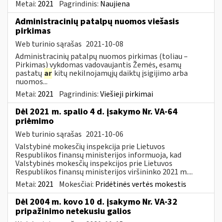
Metai:
2021
Pagrindinis:
Naujiena
Administracinių patalpų nuomos viešasis
pirkimas
Web turinio sąrašas
2021-10-08
Administracinių patalpų nuomos pirkimas (toliau –
Pirkimas) vykdomas vadovaujantis Žemės, esamų
pastatų
ar
kitų nekilnojamųjų daiktų įsigijimo arba
nuomos...
Metai:
2021
Pagrindinis:
Viešieji pirkimai
Dėl 2021 m. spalio 4 d. įsakymo Nr. VA-64
priėmimo
Web turinio sąrašas
2021-10-06
Valstybinė mokesčių inspekcija prie Lietuvos
Respublikos finansų ministerijos informuoja, kad
Valstybinės mokesčių inspekcijos prie Lietuvos
Respublikos finansų ministerijos viršininko 2021 m....
Metai:
2021
Mokesčiai:
Pridėtinės vertės mokestis
Dėl 2004 m. kovo 10 d. įsakymo Nr. VA-32
pripažinimo netekusiu galios