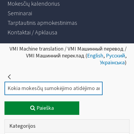
Mokesčių kalendorius
Seminarai
Tarptautinis apmokestinimas
Kontaktai / Apklausa
VMI Machine translation / VMI Машинный перевод /
VMI Машинний переклад (
English
,
Русский
,
Українська
)
Paieška
Kategorijos