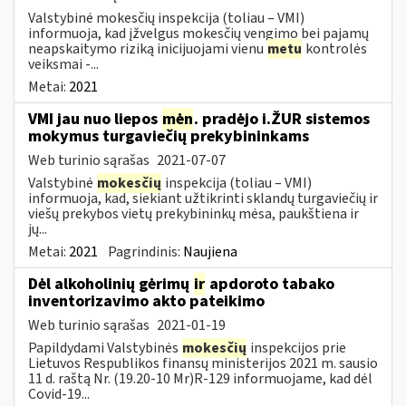
Valstybinė mokesčių inspekcija (toliau – VMI)
informuoja, kad įžvelgus mokesčių vengimo bei pajamų
neapskaitymo riziką inicijuojami vienu
metu
kontrolės
veiksmai -...
Metai:
2021
VMI jau nuo liepos
mėn
. pradėjo i.ŽUR sistemos
mokymus turgaviečių prekybininkams
Web turinio sąrašas
2021-07-07
Valstybinė
mokesčių
inspekcija (toliau – VMI)
informuoja, kad, siekiant užtikrinti sklandų turgaviečių ir
viešų prekybos vietų prekybininkų mėsa, paukštiena ir
jų...
Metai:
2021
Pagrindinis:
Naujiena
Dėl alkoholinių gėrimų
ir
apdoroto tabako
inventorizavimo akto pateikimo
Web turinio sąrašas
2021-01-19
Papildydami Valstybinės
mokesčių
inspekcijos prie
Lietuvos Respublikos finansų ministerijos 2021 m. sausio
11 d. raštą Nr. (19.20-10 Mr)R-129 informuojame, kad dėl
Covid-19...