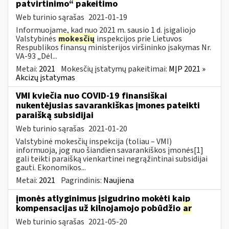
patvirtinimo“ pakeitimo
Web turinio sąrašas
2021-01-19
Informuojame, kad nuo 2021 m. sausio 1 d. įsigaliojo
Valstybinės
mokesčių
inspekcijos prie Lietuvos
Respublikos finansų ministerijos viršininko įsakymas Nr.
VA-93 „Dėl...
Metai:
2021
Mokesčių įstatymų pakeitimai:
MĮP 2021 »
Akcizų įstatymas
VMI kviečia nuo COVID-19 finansiškai
nukentėjusias savarankiškas įmones pateikti
paraišką subsidijai
Web turinio sąrašas
2021-01-20
Valstybinė mokesčių inspekcija (toliau – VMI)
informuoja, jog nuo šiandien savarankiškos įmonės[1]
gali teikti paraišką vienkartinei negrąžintinai subsidijai
gauti. Ekonomikos...
Metai:
2021
Pagrindinis:
Naujiena
įmonės atlyginimus įsigudrino mokėti kaip
kompensacijas už kilnojamojo pobūdžio
ar
Web turinio sąrašas
2021-05-20