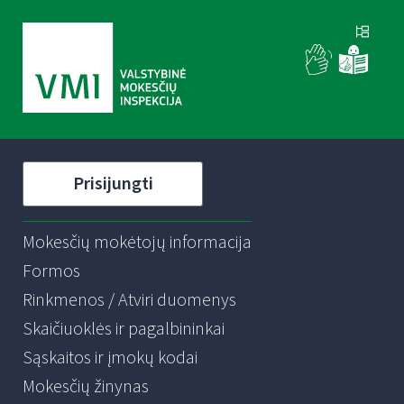
Prisijungti
Mokesčių mokėtojų informacija
Formos
Rinkmenos / Atviri duomenys
Skaičiuoklės ir pagalbininkai
Sąskaitos ir įmokų kodai
Mokesčių žinynas