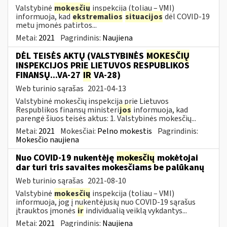
Valstybinė
mokesčių
inspekcija (toliau – VMI)
informuoja, kad
ekstremalios
situacijos
dėl COVID-19
metu įmonės patirtos...
Metai:
2021
Pagrindinis:
Naujiena
DĖL TEISĖS AKTŲ (VALSTYBINĖS
MOKESČIŲ
INSPEKCIJOS PRIE LIETUVOS RESPUBLIKOS
FINANSŲ...VA-27
IR
VA-28)
Web turinio sąrašas
2021-04-13
Valstybinė mokesčių inspekcija prie Lietuvos
Respublikos finansų ministeri
jos
informuoja, kad
parengė šiuos teisės aktus: 1. Valstybinės mokesčių...
Metai:
2021
Mokesčiai:
Pelno mokestis
Pagrindinis:
Mokesčio naujiena
Nuo COVID-19 nukentėję
mokesčių
mokėtojai
dar turi tris savaites mokesčiams be palūkanų
Web turinio sąrašas
2021-08-10
Valstybinė
mokesčių
inspekcija (toliau – VMI)
informuoja, jog į nukentėjusių nuo COVID-19 sąrašus
įtrauktos įmonės
ir
individualią veiklą vykdantys...
Metai:
2021
Pagrindinis:
Naujiena