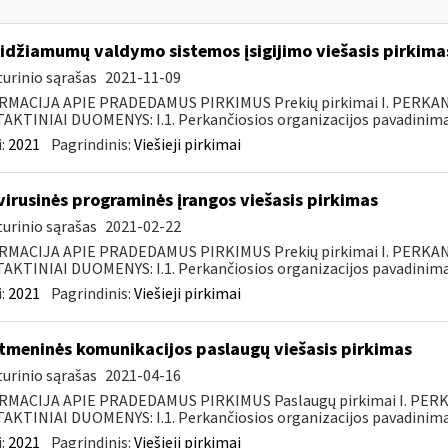
idžiamumų valdymo sistemos įsigijimo viešasis pirkima
urinio sąrašas
2021-11-09
RMACIJA APIE PRADEDAMUS PIRKIMUS Prekių pirkimai I. PERKA
KTINIAI DUOMENYS: I.1. Perkančiosios organizacijos pavadinimas
:
2021
Pagrindinis:
Viešieji pirkimai
virusinės programinės įrangos viešasis pirkimas
urinio sąrašas
2021-02-22
RMACIJA APIE PRADEDAMUS PIRKIMUS Prekių pirkimai I. PERKA
KTINIAI DUOMENYS: I.1. Perkančiosios organizacijos pavadinimas
:
2021
Pagrindinis:
Viešieji pirkimai
tmeninės komunikacijos paslaugų viešasis pirkimas
urinio sąrašas
2021-04-16
RMACIJA APIE PRADEDAMUS PIRKIMUS Paslaugų pirkimai I. PER
KTINIAI DUOMENYS: I.1. Perkančiosios organizacijos pavadinimas
:
2021
Pagrindinis:
Viešieji pirkimai