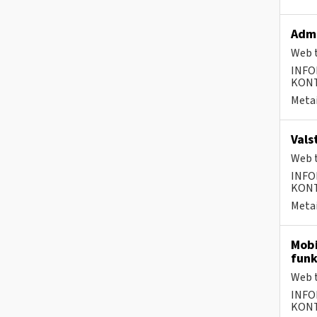
Admi
Web t
INFO
KONTA
Metai
Vals
Web t
INFO
KONTA
Metai
Mobi
funk
Web t
INFO
KONTA