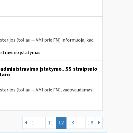
sterijos (toliau ― VMI prie FM) informuoja, kad
istravimo įstatymas
administravimo įstatymo...55 straipsnio
taro
sterijos (toliau — VMI prie FM), vadovaudamasi
1
...
11
12
13
...
18