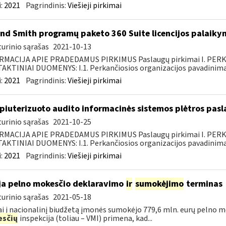
:
2021
Pagrindinis:
Viešieji pirkimai
nd Smith programų paketo 360 Suite licencijos palaiky
urinio sąrašas
2021-10-13
RMACIJA APIE PRADEDAMUS PIRKIMUS Paslaugų pirkimai I. PER
KTINIAI DUOMENYS: I.1. Perkančiosios organizacijos pavadinimas
:
2021
Pagrindinis:
Viešieji pirkimai
iuterizuoto audito informacinės sistemos plėtros pasl
urinio sąrašas
2021-10-25
RMACIJA APIE PRADEDAMUS PIRKIMUS Paslaugų pirkimai I. PER
KTINIAI DUOMENYS: I.1. Perkančiosios organizacijos pavadinimas
:
2021
Pagrindinis:
Viešieji pirkimai
ja pelno mokesčio deklaravimo
ir
sumokėjimo
terminas
urinio sąrašas
2021-05-18
i į nacionalinį biudžetą įmonės sumokėjo 779,6 mln. eurų pelno mo
sčių
inspekcija (toliau – VMI) primena, kad...