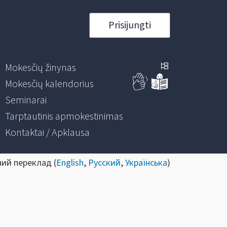
Prisijungti
Mokesčių žinynas
Mokesčių kalendorius
Seminarai
Tarptautinis apmokestinimas
Kontaktai / Apklausa
ний переклад (
English
,
Русский
,
Українська
)