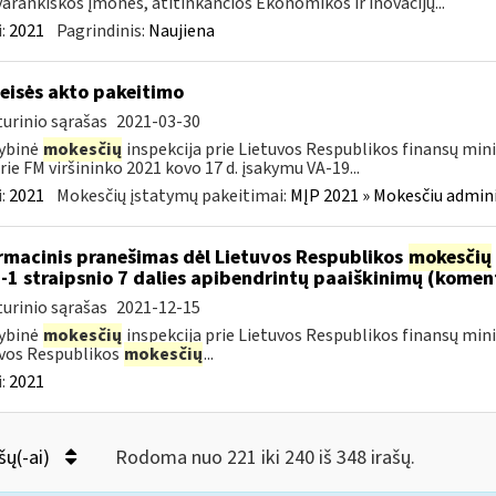
arankiškos įmonės, atitinkančios Ekonomikos ir inovacijų...
:
2021
Pagrindinis:
Naujiena
teisės akto pakeitimo
urinio sąrašas
2021-03-30
ybinė
mokesčių
inspekcija prie Lietuvos Respublikos finansų mini
rie FM viršininko 2021 kovo 17 d. įsakymu VA-19...
:
2021
Mokesčių įstatymų pakeitimai:
MĮP 2021 » Mokesčiu admin
rmacinis pranešimas dėl Lietuvos Respublikos
mokesčių
-1 straipsnio 7 dalies apibendrintų paaiškinimų (komen
urinio sąrašas
2021-12-15
ybinė
mokesčių
inspekcija prie Lietuvos Respublikos finansų mini
vos Respublikos
mokesčių
...
:
2021
šų(-ai)
Rodoma nuo 221 iki 240 iš 348 irašų.