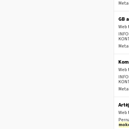
Metai
GB a
Web t
INFO
KONTA
Metai
Komp
Web t
INFO
KONTA
Metai
Artė
Web t
Perna
moke