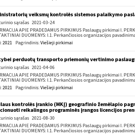
nistratorių veiksmų kontrolės sistemos palaikymo pasl
urinio sąrašas
2021-03-24
RMACIJA APIE PRADEDAMUS PIRKIMUS Paslaugų pirkimai I. PER
KTINIAI DUOMENYS: I.1. Perkančiosios organizacijos pavadinimas
:
2021
Pagrindinis:
Viešieji pirkimai
tybei perduotų transporto priemonių vertinimo paslaugų
urinio sąrašas
2021-04-06
RMACIJA APIE PRADEDAMUS PIRKIMUS Paslaugų pirkimai I. PER
KTINIAI DUOMENYS: I.1. Perkančiosios organizacijos pavadinimas
:
2021
Pagrindinis:
Viešieji pirkimai
laus kontrolės įrankio (MKĮ) geografinio žemėlapio pag
cionuoti reikalingos programinės įrangos licencijos pre
urinio sąrašas
2021-08-30
RMACIJA APIE PRADEDAMUS PIRKIMUS Paslaugų pirkimai I. PER
KTINIAI DUOMENYS: I.1. Perkančiosios organizacijos pavadinimas