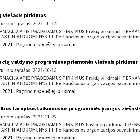
ų viešasis pirkimas
urinio sąrašas
2021-10-14
RMACIJA APIE PRADEDAMUS PIRKIMUS Prekių pirkimai I. PERKA
KTINIAI DUOMENYS: I.1. Perkančiosios organizacijos pavadinimas
:
2021
Pagrindinis:
Viešieji pirkimai
ektų valdymo programinės priemonės viešasis pirkimas
urinio sąrašas
2021-10-13
RMACIJA APIE PRADEDAMUS PIRKIMUS Prekių pirkimai I. PERKA
KTINIAI DUOMENYS: I.1. Perkančiosios organizacijos pavadinimas
:
2021
Pagrindinis:
Viešieji pirkimai
lbos tarnybos taikomosios programinės įrangos viešasi
urinio sąrašas
2021-11-22
RMACIJA APIE PRADEDAMUS PIRKIMUS Paslaugų pirkimai I. PER
KTINIAI DUOMENYS: I.1. Perkančiosios organizacijos pavadinimas
:
2021
Pagrindinis:
Viešieji pirkimai