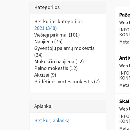
Kategorijos
Paže
Bet kurios kategorijos
Web t
2021
(348)
INFO
Viešieji pirkimai
(101)
KONTA
Naujiena
(75)
Metai
Gyventojų pajamų mokestis
(24)
Anti
Mokesčio naujiena
(12)
Web t
Pelno mokestis
(12)
INFO
Akcizai
(9)
KONTA
Pridėtinės vertės mokestis
(7)
Metai
Skai
Aplankai
Web t
INFO
Bet kurį aplanką
KONTA
Metai