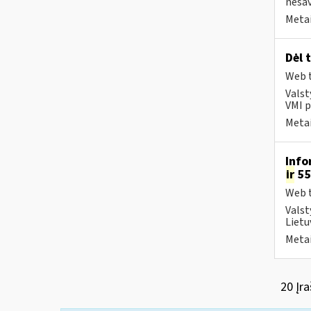
nesav
Metai
Dėl 
Web t
Valst
VMI p
Metai
Info
ir
55
Web t
Valst
Lietu
Metai
20 Įra