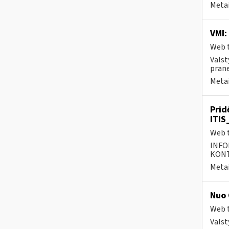
Metai
VMI:
Web t
Valst
prane
Metai
Prid
ITIS
Web t
INFO
KONTA
Metai
Nuo 
Web t
Valst