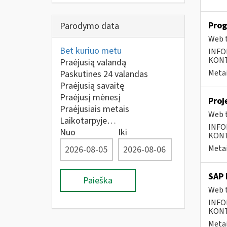
Prog
Parodymo data
Web t
Bet kuriuo metu
INFO
KONTA
Praėjusią valandą
Metai
Paskutines 24 valandas
Praėjusią savaitę
Praėjusį mėnesį
Proj
Praėjusiais metais
Web t
Laikotarpyje…
INFO
Nuo
Iki
KONTA
Metai
SAP 
Paieška
Web t
INFO
KONTA
Metai