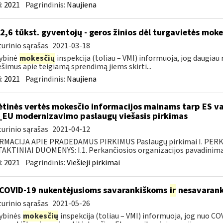
:
2021
Pagrindinis:
Naujiena
 2,6 tūkst. gyventojų - geros žinios dėl turgavietės mo
urinio sąrašas
2021-03-18
ybinė
mokesčių
inspekcija (toliau – VMI) informuoja, jog daugiau
šimus apie teigiamą sprendimą jiems skirti...
:
2021
Pagrindinis:
Naujiena
ėtinės vertės mokesčio informacijos mainams tarp ES va
_EU modernizavimo paslaugų viešasis pirkimas
urinio sąrašas
2021-04-12
RMACIJA APIE PRADEDAMUS PIRKIMUS Paslaugų pirkimai I. PER
KTINIAI DUOMENYS: I.1. Perkančiosios organizacijos pavadinimas
:
2021
Pagrindinis:
Viešieji pirkimai
COVID-19 nukentėjusioms savarankiškoms
ir
nesavarank
urinio sąrašas
2021-05-26
ybinės
mokesčių
inspekcija (toliau – VMI) informuoja, jog nuo CO