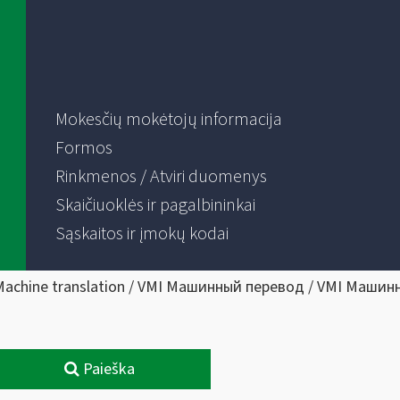
Mokesčių mokėtojų informacija
Formos
Rinkmenos / Atviri duomenys
Skaičiuoklės ir pagalbininkai
Sąskaitos ir įmokų kodai
Machine translation / VMI Машинный перевод / VMI Машин
Paieška