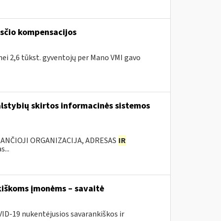
kesčio kompensacijos
 nei 2,6 tūkst. gyventojų per Mano VMI gavo
lstybių skirtos informacinės sistemos
KANČIOJI ORGANIZACIJA, ADRESAS
IR
...
iškoms įmonėms – savaitė
VID-19 nukentėjusios savarankiškos ir