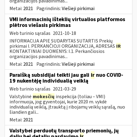
organizacijos pavadinimas...
Metai:
2021
Pagrindinis:
Viešieji pirkimai
VMI informacinių išteklių virtualios platformos
plėtros viešasis pirkimas
Web turinio sąrašas
2021-10-18
INFORMACIJA APIE SUDARYTAS SUTARTIS Prekių
pirkimai I. PERKANČIOJI ORGANIZACIJA, ADRESAS
IR
KONTAKTINIAI DUOMENYS: I.1. Perkančiosios
organizacijos pavadinimas...
Metai:
2021
Pagrindinis:
Viešieji pirkimai
Paraišką subsidijai teikti jau gali
ir
nuo COVID-
19 nukentėję individualią veiklą
Web turinio sąrašas
2021-03-29
Valstybinė
mokesčių
inspekcija (toliau – VMI)
informuoja, jog gyventojai, kurie 2020 m. vykdė
individualią veiklą, įtrauktą į ribojamų veiklų sąrašą, nuo
šiandien gali...
Metai:
2021
Valstybei perduotų transporto priemonių, jų
dalių bei detalių pardavimo
ir