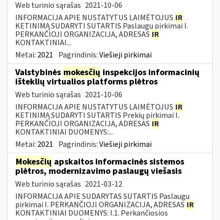
Web turinio sąrašas
2021-10-06
INFORMACIJA APIE NUSTATYTUS LAIMĖTOJUS
IR
KETINIMĄ SUDARYTI SUTARTIS Paslaugų pirkimai I.
PERKANČIOJI ORGANIZACIJA, ADRESAS
IR
KONTAKTINIAI...
Metai:
2021
Pagrindinis:
Viešieji pirkimai
Valstybinės
mokesčių
inspekcijos informacinių
išteklių virtualios platforms plėtros
Web turinio sąrašas
2021-10-06
INFORMACIJA APIE NUSTATYTUS LAIMĖTOJUS
IR
KETINIMĄ SUDARYTI SUTARTIS Prekių pirkimai I.
PERKANČIOJI ORGANIZACIJA, ADRESAS
IR
KONTAKTINIAI DUOMENYS:...
Metai:
2021
Pagrindinis:
Viešieji pirkimai
Mokesčių
apskaitos informacinės sistemos
plėtros, modernizavimo paslaugų viešasis
Web turinio sąrašas
2021-03-12
INFORMACIJA APIE SUDARYTAS SUTARTIS Paslaugų
pirkimai I. PERKANČIOJI ORGANIZACIJA, ADRESAS
IR
KONTAKTINIAI DUOMENYS: I.1. Perkančiosios