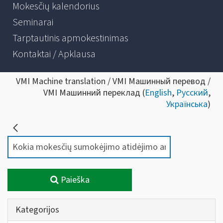
Mokesčių kalendorius
Seminarai
Tarptautinis apmokestinimas
Kontaktai / Apklausa
VMI Machine translation / VMI Машинный перевод /
VMI Машинний переклад (
English
,
Русский
,
Українська
)
Paieška
Kategorijos