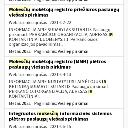
Mokesčių
mokėtojų registro priežiūros paslaugų
viešasis pirkimas
Web turinio sąrašas
2021-02-22
INFORMACIJA APIE SUDARYTAS SUTARTIS Paslaugų
pirkimai I. PERKANČIOJI ORGANIZACIJA, ADRESAS
IR
KONTAKTINIAI DUOMENYS: I.1. Perkančiosios
organizacijos pavadinimas...
Metai:
2021
Pagrindinis:
Viešieji pirkimai
Mokesčių
mokėtojų registro (MMR) plėtros
paslaugų viešasis pirkimas
Web turinio sąrašas
2021-04-13
INFORMACIJA APIE NUSTATYTUS LAIMĖTOJUS
IR
KETINIMĄ SUDARYTI SUTARTIS Paslaugų pirkimai I.
PERKANČIOJI ORGANIZACIJA, ADRESAS
IR
KONTAKTINIAI...
Metai:
2021
Pagrindinis:
Viešieji pirkimai
Integruotos
mokesčių
informacinės sistemos
plėtros paslaugų viešasis pirkimas
Web turinio sąrašas
2021-06-15