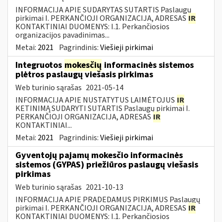
INFORMACIJA APIE SUDARYTAS SUTARTIS Paslaugų
pirkimai I. PERKANČIOJI ORGANIZACIJA, ADRESAS
IR
KONTAKTINIAI DUOMENYS: I.1. Perkančiosios
organizacijos pavadinimas...
Metai:
2021
Pagrindinis:
Viešieji pirkimai
Integruotos
mokesčių
informacinės sistemos
plėtros paslaugų viešasis pirkimas
Web turinio sąrašas
2021-05-14
INFORMACIJA APIE NUSTATYTUS LAIMĖTOJUS
IR
KETINIMĄ SUDARYTI SUTARTIS Paslaugų pirkimai I.
PERKANČIOJI ORGANIZACIJA, ADRESAS
IR
KONTAKTINIAI...
Metai:
2021
Pagrindinis:
Viešieji pirkimai
Gyventojų pajamų mokesčio informacinės
sistemos (GYPAS) priežiūros paslaugų viešasis
pirkimas
Web turinio sąrašas
2021-10-13
INFORMACIJA APIE PRADEDAMUS PIRKIMUS Paslaugų
pirkimai I. PERKANČIOJI ORGANIZACIJA, ADRESAS
IR
KONTAKTINIAI DUOMENYS: I.1. Perkančiosios