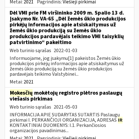
Metai:
2021
Pagrindinis:
Viešieji pirkimai
Dėl VMI prie FM viršininko 2009 m. Spalio 13 d.
Įsakymo Nr. VA-65 „Dėl žemės ūkio produkcijos
pirkėjų informacijos apie atsiskaitymus už
žemės ūkio produkciją su žemės ūkio
produkcijos pardavėjais teikimo VMI taisyklių
patvirtinimo“ pakeitimo
Web turinio sąrašas
2022-01-03
Informuojame, jog įsakymu[1] pakeistos Žemės ūkio
produkcijos pirkėjų informacijos apie atsiskaitymus už
žemės ūkio produkciją su žemės ūkio produkcijos
pardavėjais teikimo Valstybinei...
Metai:
2021
Mokesčių
mokėtojų registro plėtros paslaugų
viešasis pirkimas
Web turinio sąrašas
2021-05-03
INFORMACIJA APIE SUDARYTAS SUTARTIS Paslaugų
pirkimai I. PERKANČIOJI ORGANIZACIJA, ADRESAS
IR
KONTAKTINIAI DUOMENYS: I.1. Perkančiosios
organizacijos pavadinimas...
Metai:
2021
Pagrindinis:
Viešieji pirkimai