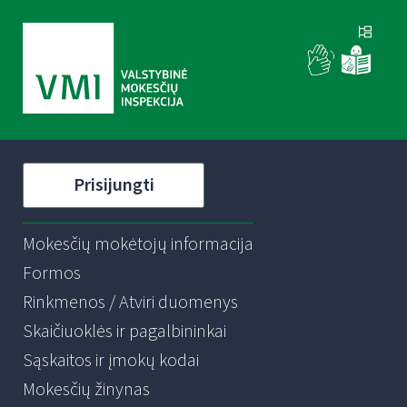
Prisijungti
Mokesčių mokėtojų informacija
Formos
Rinkmenos / Atviri duomenys
Skaičiuoklės ir pagalbininkai
Sąskaitos ir įmokų kodai
Mokesčių žinynas