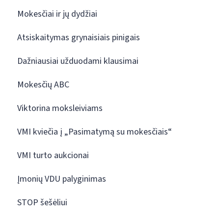
Mokesčiai ir jų dydžiai
Atsiskaitymas grynaisiais pinigais
Dažniausiai užduodami klausimai
Mokesčių ABC
Viktorina moksleiviams
VMI kviečia į „Pasimatymą su mokesčiais“
VMI turto aukcionai
Įmonių VDU palyginimas
STOP šešėliui