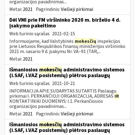
organizacijos pavadinimas...
Metai:
2021
Pagrindinis:
Viešieji pirkimai
Dėl VMI prie FM viršininko 2020 m. birželio 4 d.
įsakymo pakeitimo
Web turinio sąrašas
2021-02-15
Informuojame, kad Valstybinės
mokesčių
inspekcijos
prie Lietuvos Respublikos finansų ministerijos viršininko
2021 m. vasario 9 d. įsakymu Nr. VA–91 (TAR,...
Metai:
2021
Išmaniosios
mokesčių
administravimo sistemos
(i.SAF, i.VAZ posistemių) plėtros paslaugų
Web turinio sąrašas
2021-10-21
INFORMACIJA APIE SUDARYTAS SUTARTIS Paslaugų
pirkimai I. PERKANČIOJI ORGANIZACIJA, ADRESAS
IR
KONTAKTINIAI DUOMENYS: I.1. Perkančiosios
organizacijos pavadinimas...
Metai:
2021
Pagrindinis:
Viešieji pirkimai
Išmaniosios
mokesčių
administravimo sistemos
(i.SAF, i.VAZ posistemių) plėtros paslaugų