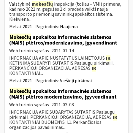
Valstybinė
mokesčių
inspekcija (toliau – VMI) primena,
kad nuo 2021 m. gegužės 1 d. pradeda veikti nauja
transporto priemonių savininkų apskaitos sistema.
Kiekviena...
Metai:
2021
Pagrindinis:
Naujiena
Mokesčių
apskaitos informacinės sistemos
(MAIS) plėtros/modernizavimo, įgyvendinant
Web turinio sąrašas
2021-01-14
INFORMACIJA APIE NUSTATYTUS LAIMĖTOJUS
IR
KETINIMĄ SUDARYTI SUTARTIS Paslaugų pirkimai I.
PERKANČIOJI ORGANIZACIJA, ADRESAS
IR
KONTAKTINIAI...
Metai:
2021
Pagrindinis:
Viešieji pirkimai
Mokesčių
apskaitos informacinės sistemos
(MAIS) plėtros modernizavimo, įgyvendinant
Web turinio sąrašas
2021-03-08
INFORMACIJA APIE SUDARYTAS SUTARTIS Paslaugų
pirkimai I. PERKANČIOJI ORGANIZACIJA, ADRESAS
IR
KONTAKTINIAI DUOMENYS: I.1. Perkančiosios
organizacijos pavadinimas...