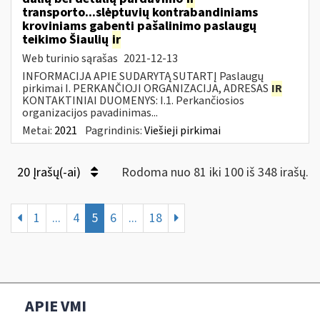
transporto...slėptuvių kontrabandiniams
kroviniams gabenti pašalinimo paslaugų
teikimo Šiaulių
ir
Web turinio sąrašas
2021-12-13
INFORMACIJA APIE SUDARYTĄ SUTARTĮ Paslaugų
pirkimai I. PERKANČIOJI ORGANIZACIJA, ADRESAS
IR
KONTAKTINIAI DUOMENYS: I.1. Perkančiosios
organizacijos pavadinimas...
Metai:
2021
Pagrindinis:
Viešieji pirkimai
20 Įrašų(-ai)
Rodoma nuo 81 iki 100 iš 348 irašų.
1
...
4
5
6
...
18
APIE VMI