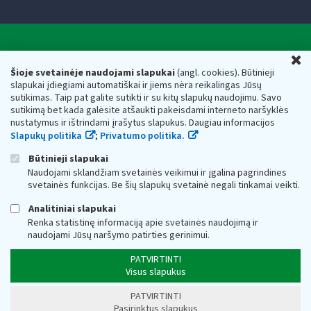
Valstybinė mokesčių inspekcija prie Lietuvos
U
Respublikos finansų ministerijos
Šioje svetainėje naudojami slapukai
(angl. cookies). Būtinieji
slapukai įdiegiami automatiškai ir jiems nėra reikalingas Jūsų
Biudžetinė įstaiga. Juridinio asmens kodas — 188659752,
sutikimas. Taip pat galite sutikti ir su kitų slapukų naudojimu. Savo
adresas: Vasario 16-osios g. 14, 01107 Vilnius, Lietuva, el.paštas:
sutikimą bet kada galėsite atšaukti pakeisdami interneto naršyklės
vmi@vmi.lt
, E. pristatymo dėžutės adresas 188659752
nustatymus ir ištrindami įrašytus slapukus. Daugiau informacijos
Duomenys apie Valstybinę mokesčių inspekciją prie Lietuvos
Slapukų politika
;
Privatumo politika.
Respublikos finansų ministerijos kaupiami ir saugomi Juridinių
asmenų registre
Būtinieji slapukai
Naudojami sklandžiam svetainės veikimui ir įgalina pagrindines
svetainės funkcijas. Be šių slapukų svetainė negali tinkamai veikti.
Analitiniai slapukai
Renka statistinę informaciją apie svetainės naudojimą ir
naudojami Jūsų naršymo patirties gerinimui.
PATVIRTINTI
Visus slapukus
PATVIRTINTI
Pasirinktus slapukus