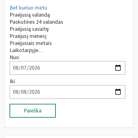
Bet kuriuo metu
Praėjusią valandą
Paskutines 24 valandas
Praėjusią savaitę
Praėjusį mėnesį
Praėjusiais metais
Laikotarpyje…
Nuo
Iki
Paieška