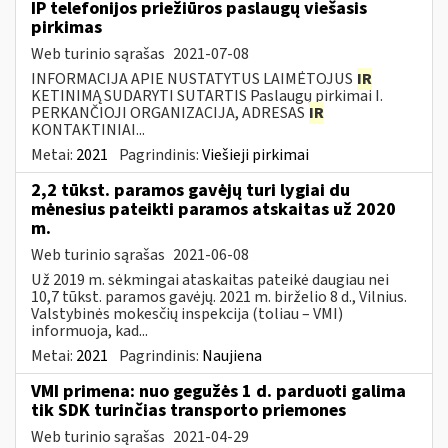
IP telefonijos priežiūros paslaugų viešasis
pirkimas
Web turinio sąrašas
2021-07-08
INFORMACIJA APIE NUSTATYTUS LAIMĖTOJUS
IR
KETINIMĄ SUDARYTI SUTARTIS Paslaugų pirkimai I.
PERKANČIOJI ORGANIZACIJA, ADRESAS
IR
KONTAKTINIAI...
Metai:
2021
Pagrindinis:
Viešieji pirkimai
2,2 tūkst. paramos gavėjų turi lygiai du
mėnesius pateikti paramos atskaitas už 2020
m.
Web turinio sąrašas
2021-06-08
Už 2019 m. sėkmingai ataskaitas pateikė daugiau nei
10,7 tūkst. paramos gavėjų. 2021 m. birželio 8 d., Vilnius.
Valstybinės mokesčių inspekcija (toliau – VMI)
informuoja, kad...
Metai:
2021
Pagrindinis:
Naujiena
VMI primena: nuo gegužės 1 d. parduoti galima
tik SDK turinčias transporto priemones
Web turinio sąrašas
2021-04-29