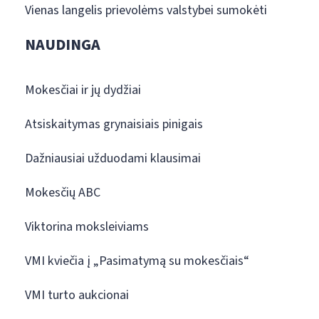
Vienas langelis prievolėms valstybei sumokėti
NAUDINGA
Mokesčiai ir jų dydžiai
Atsiskaitymas grynaisiais pinigais
Dažniausiai užduodami klausimai
Mokesčių ABC
Viktorina moksleiviams
VMI kviečia į „Pasimatymą su mokesčiais“
VMI turto aukcionai