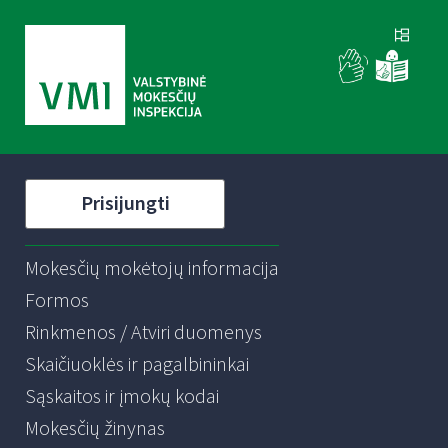
Prisijungti
Mokesčių mokėtojų informacija
Formos
Rinkmenos / Atviri duomenys
Skaičiuoklės ir pagalbininkai
Sąskaitos ir įmokų kodai
Mokesčių žinynas