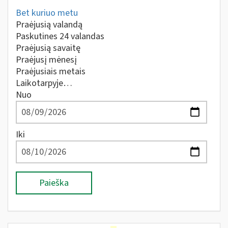
Bet kuriuo metu
Praėjusią valandą
Paskutines 24 valandas
Praėjusią savaitę
Praėjusį mėnesį
Praėjusiais metais
Laikotarpyje…
Nuo
Iki
Paieška