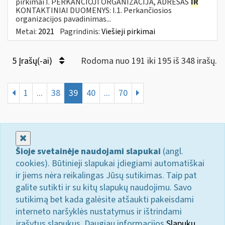
pirkimai I. PERKANČIOJI ORGANIZACIJA, ADRESAS
IR
KONTAKTINIAI DUOMENYS: I.1. Perkančiosios
organizacijos pavadinimas...
Metai:
2021
Pagrindinis:
Viešieji pirkimai
5 Įrašų(-ai)
Rodoma nuo 191 iki 195 iš 348 irašų.
1
...
38
39
40
...
70
Uždaryti
Šioje svetainėje naudojami slapukai
(angl.
cookies). Būtinieji slapukai įdiegiami automatiškai
ir jiems nėra reikalingas Jūsų sutikimas. Taip pat
galite sutikti ir su kitų slapukų naudojimu. Savo
sutikimą bet kada galėsite atšaukti pakeisdami
interneto naršyklės nustatymus ir ištrindami
įrašytus slapukus. Daugiau informacijos
Slapukų