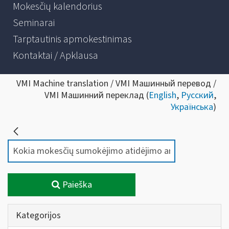
Mokesčių kalendorius
Seminarai
Tarptautinis apmokestinimas
Kontaktai / Apklausa
VMI Machine translation / VMI Машинный перевод /
VMI Машинний переклад (
English
,
Русский
,
Українська
)
Paieška
Kategorijos