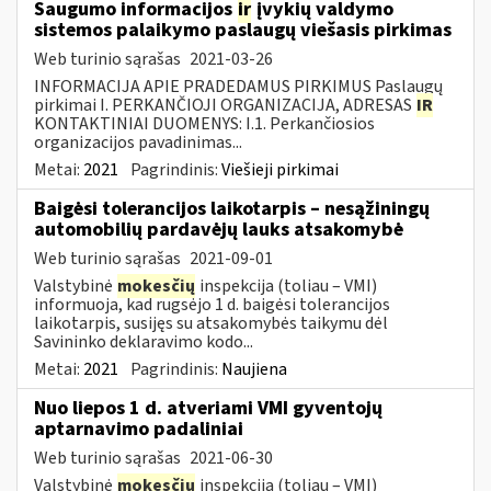
Saugumo informacijos
ir
įvykių valdymo
sistemos palaikymo paslaugų viešasis pirkimas
Web turinio sąrašas
2021-03-26
INFORMACIJA APIE PRADEDAMUS PIRKIMUS Paslaugų
pirkimai I. PERKANČIOJI ORGANIZACIJA, ADRESAS
IR
KONTAKTINIAI DUOMENYS: I.1. Perkančiosios
organizacijos pavadinimas...
Metai:
2021
Pagrindinis:
Viešieji pirkimai
Baigėsi tolerancijos laikotarpis – nesąžiningų
automobilių pardavėjų lauks atsakomybė
Web turinio sąrašas
2021-09-01
Valstybinė
mokesčių
inspekcija (toliau – VMI)
informuoja, kad rugsėjo 1 d. baigėsi tolerancijos
laikotarpis, susijęs su atsakomybės taikymu dėl
Savininko deklaravimo kodo...
Metai:
2021
Pagrindinis:
Naujiena
Nuo liepos 1 d. atveriami VMI gyventojų
aptarnavimo padaliniai
Web turinio sąrašas
2021-06-30
Valstybinė
mokesčių
inspekcija (toliau – VMI)