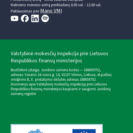
Kiekvieno mėnesio antrą penktadienį 8.00 val. - 12.00 val.
Mano VMI
Paklausimas per
Valstybinė mokesčių inspekcija prie Lietuvos
Respublikos finansų ministerijos
Biudžetinė įstaiga. Juridinio asmens kodas — 188659752,
adresas: Vasario 16-osios g. 14, 01107 Vilnius, Lietuva, el.paštas:
vmi@vmi.lt
, E. pristatymo dėžutės adresas 188659752
Duomenys apie Valstybinę mokesčių inspekciją prie Lietuvos
Respublikos finansų ministerijos kaupiami ir saugomi Juridinių
asmenų registre