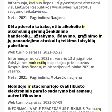
informuoja, kad nuo liepos 1 d. gyventojams atveriami
visi, Lietuvos Respublikos Vyriausybės nustatytus
saugumo reikalavimus...
Metai:
2021
Pagrindinis:
Naujiena
Dėl apdoroto tabako, etilo alkoholio
ir
alkoholinių gėrimų ženklinimo
banderolių...užsakymo, išdavimo, grąžinimo
ir
jų panaudojimo ataskaitų teikimo taisyklių
pakeitimo
Web turinio sąrašas
2021-02-23
Informuojame, kad 2021 m. vasario 13 d. įsigaliojo
Valstybinės
mokesčių
inspekcijos prie Lietuvos
Respublikos finansų ministerijos viršininko 2021 m.
vasario...
Metai:
2021
Pagrindinis:
Mokesčio naujiena
Mobiliojo
ir
stacionariojo kvalifikuoto
elektroninio parašo sudarymo bei asmenų
autentifikavimo
Web turinio sąrašas
2021-07-09
INFORMACIJA APIE PRADEDAMUS PIRKIMUS Paslaugų