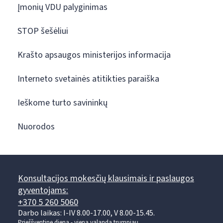
Įmonių VDU palyginimas
STOP šešėliui
Krašto apsaugos ministerijos informacija
Interneto svetainės atitikties paraiška
Ieškome turto savininkų
Nuorodos
Konsultacijos mokesčių klausimais ir paslaugos
gyventojams:
+370 5 260 5060
Darbo laikas: I-IV 8.00-17.00, V 8.00-15.45.
Prieššventinę dieną - viena valanda trumpiau.