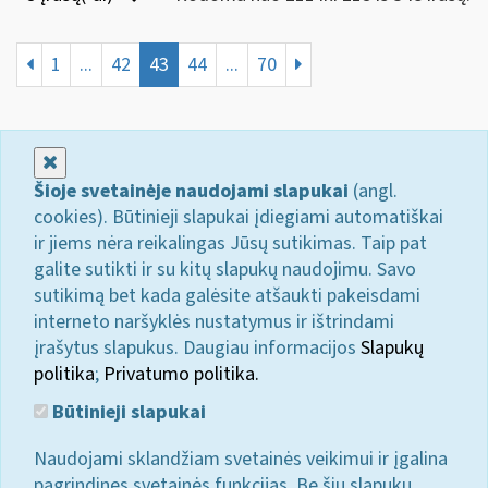
1
...
42
43
44
...
70
Uždaryti
Šioje svetainėje naudojami slapukai
(angl.
cookies). Būtinieji slapukai įdiegiami automatiškai
ir jiems nėra reikalingas Jūsų sutikimas. Taip pat
galite sutikti ir su kitų slapukų naudojimu. Savo
sutikimą bet kada galėsite atšaukti pakeisdami
interneto naršyklės nustatymus ir ištrindami
įrašytus slapukus. Daugiau informacijos
Slapukų
politika
;
Privatumo politika.
Būtinieji slapukai
Naudojami sklandžiam svetainės veikimui ir įgalina
pagrindines svetainės funkcijas. Be šių slapukų