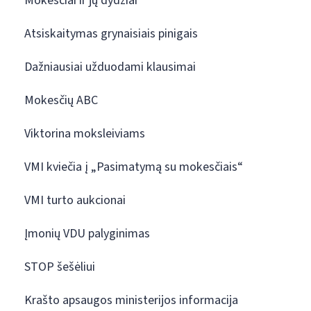
Mokesčiai ir jų dydžiai
Atsiskaitymas grynaisiais pinigais
Dažniausiai užduodami klausimai
Mokesčių ABC
Viktorina moksleiviams
VMI kviečia į „Pasimatymą su mokesčiais“
VMI turto aukcionai
Įmonių VDU palyginimas
STOP šešėliui
Krašto apsaugos ministerijos informacija