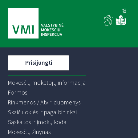
Prisijungti
Mokesčių mokėtojų informacija
Formos
Rinkmenos / Atviri duomenys
Skaičiuoklės ir pagalbininkai
Sąskaitos ir įmokų kodai
Mokesčių žinynas