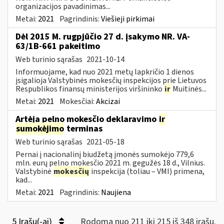
organizacijos pavadinimas...
Metai:
2021
Pagrindinis:
Viešieji pirkimai
Dėl 2015 M. rugpjūčio 27 d. įsakymo NR. VA-
63/1B-661 pakeitimo
Web turinio sąrašas
2021-10-14
Informuojame, kad nuo 2021 metų lapkričio 1 dienos
įsigalioja Valstybinės mokesčių inspekcijos prie Lietuvos
Respublikos finansų ministerijos viršininko
ir
Muitinės...
Metai:
2021
Mokesčiai:
Akcizai
Artėja pelno mokesčio deklaravimo
ir
sumokėjimo
terminas
Web turinio sąrašas
2021-05-18
Pernai į nacionalinį biudžetą įmonės sumokėjo 779,6
mln. eurų pelno mokesčio 2021 m. gegužės 18 d., Vilnius.
Valstybinė
mokesčių
inspekcija (toliau – VMI) primena,
kad...
Metai:
2021
Pagrindinis:
Naujiena
5 Įrašų(-ai)
Rodoma nuo 211 iki 215 iš 348 irašų.