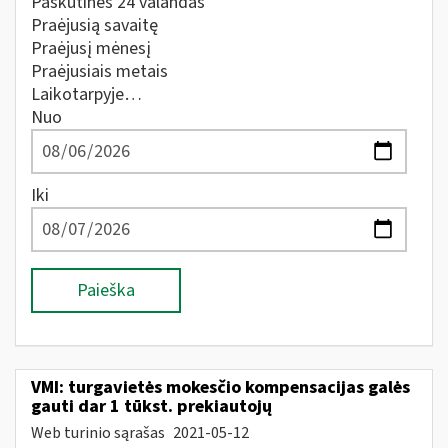
Paskutines 24 valandas
Praėjusią savaitę
Praėjusį mėnesį
Praėjusiais metais
Laikotarpyje…
Nuo
Iki
Paieška
VMI: turgavietės mokesčio kompensacijas galės
gauti dar 1 tūkst. prekiautojų
Web turinio sąrašas
2021-05-12