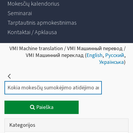
Mokesčių kalendorius
Seminarai
Tarptautinis apmokestinimas
Kontaktai / Apklausa
VMI Machine translation / VMI Машинный перевод /
VMI Машинний переклад (
English
,
Русский
,
Українська
)
Paieška
Kategorijos