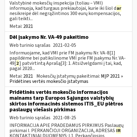
Valstybinė mokesčių inspekcija (toliau – VMI)
informuoja, kad turgaus prekiautojai, kurie iki šiol d
ar
nesikreipė dėl negrąžintinos 300 eurų kompensacijos,
gali teikti...
Metai:
2021
Dėl įsakymo Nr. VA-49 pakeitimo
Web turinio sąrašas
2021-02-05
Informuojame, kad VMI prie FM įsakymu Nr. VA-8[1]
papildėme bei patikslinome VMI prie FM įsakymu Nr. VA-
49[
2
] patvirtintą Aprašą[3]: 1. Atsižvelgdami į tai, kad,
pagal 2020...
Metai:
2021
Mokesčių įstatymų pakeitimai:
MĮP 2021 »
Pridėtines vertės mokesčio įstatymas
Pridėtinės vertės mokesčio informacijos
mainams tarp Europos Sąjungos valstybių
skirtos informacinės sistemos ITIS_EU plėtros
paslaugų viešasis pirkimas
Web turinio sąrašas
2021-08-25
INFORMACIJA APIE PRADEDAMUS PIRKIMUS Paslaugų
pirkimai I. PERKANČIOJI ORGANIZACIJA, ADRESAS
IR
KONTAKTINIAI DUOMENYS: I.1. Perkančiosios