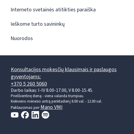
Interneto svetainės atitikties paraiška
Ieškome turto savininkų
Nuorodos
Konsultacijos mokesčių klausimais ir paslaugos
gyventojams:
+370 5 260 5060
Darbo laikas: I-IV 8.00-17.00, V 8.00-15.45.
Prieššventinę dieną - viena valanda trumpiau.
Kiekvieno mėnesio antrą penktadienį 8.00 val. - 12.00 val.
Mano VMI
Paklausimas per