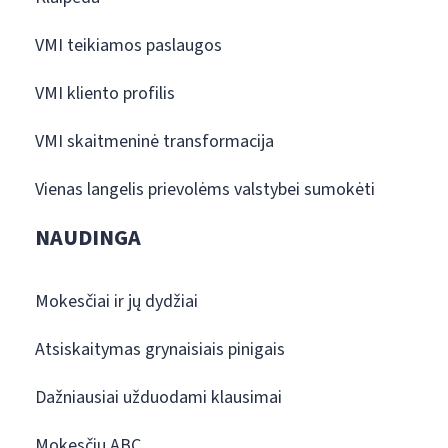
VMI teikiamos paslaugos
VMI kliento profilis
VMI skaitmeninė transformacija
Vienas langelis prievolėms valstybei sumokėti
NAUDINGA
Mokesčiai ir jų dydžiai
Atsiskaitymas grynaisiais pinigais
Dažniausiai užduodami klausimai
Mokesčių ABC