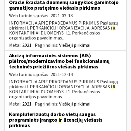
Oracle Exadata duomenų saugyklos gamintojo
garantijos pratęsimo viešasis pirkimas
Web turinio sąrašas
2021-03-18
INFORMACIJA APIE PRADEDAMUS PIRKIMUS Paslaugų
pirkimai I. PERKANČIOJI ORGANIZACIJA, ADRESAS
IR
KONTAKTINIAI DUOMENYS: I.1. Perkančiosios
organizacijos pavadinimas...
Metai:
2021
Pagrindinis:
Viešieji pirkimai
Akcizų informacinės sistemos (AIS)
plėtros/modernizavimo bei funkcionalumų
techninės priežiūros viešasis pirkimas
Web turinio sąrašas
2021-12-14
INFORMACIJA APIE PRADEDAMUS PIRKIMUS Paslaugų
pirkimai I. PERKANČIOJI ORGANIZACIJA, ADRESAS
IR
KONTAKTINIAI DUOMENYS: I.1. Perkančiosios
organizacijos pavadinimas...
Metai:
2021
Pagrindinis:
Viešieji pirkimai
Kompiuterizuotų darbo vietų saugos
programinės įrangos
ir
licencijų viešasis
pirkimas