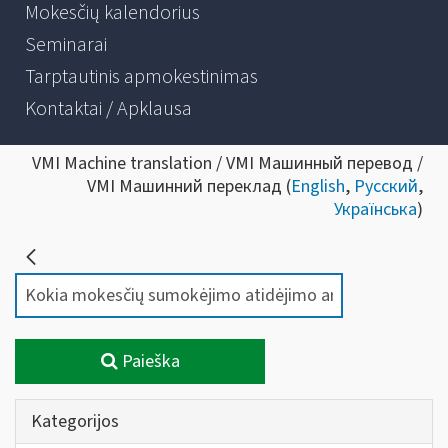
Mokesčių kalendorius
Seminarai
Tarptautinis apmokestinimas
Kontaktai / Apklausa
VMI Machine translation / VMI Машинный перевод /
VMI Машинний переклад (
English
,
Русский
,
Українська
)
Paieška
Kategorijos