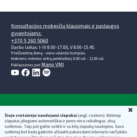
Konsultacijos mokesčių klausimais ir paslaugos
gyventojams:
+370 5 260 5060
Darbo laikas: I-IV 8.00-17.00, V 8.00-15.45.
Prieššventinę dieną - viena valanda trumpiau.
Kiekvieno mėnesio antrą penktadienį 8.00 val. - 12.00 val.
Mano VMI
Paklausimas per
Valstybinė mokesčių inspekcija prie Lietuvos
U
Respublikos finansų ministerijos
Šioje svetainėje naudojami slapukai
(angl. cookies). Būtinieji
slapukai įdiegiami automatiškai ir jiems nėra reikalingas Jūsų
Biudžetinė įstaiga. Juridinio asmens kodas — 188659752,
sutikimas. Taip pat galite sutikti ir su kitų slapukų naudojimu. Savo
adresas: Vasario 16-osios g. 14, 01107 Vilnius, Lietuva, el.paštas:
sutikimą bet kada galėsite atšaukti pakeisdami interneto naršyklės
vmi@vmi.lt
, E. pristatymo dėžutės adresas 188659752