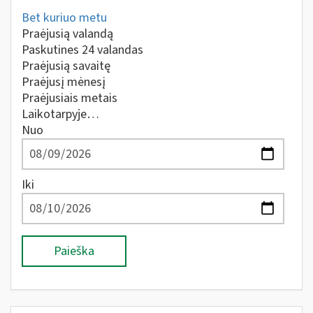
Bet kuriuo metu
Praėjusią valandą
Paskutines 24 valandas
Praėjusią savaitę
Praėjusį mėnesį
Praėjusiais metais
Laikotarpyje…
Nuo
Iki
Paieška