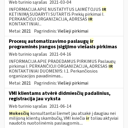
Web turinio sąrašas
2021-03-04
INFORMACIJA APIE NUSTATYTUS LAIMĖTOJUS
IR
KETINIMĄ SUDARYTI SUTARTIS Prekių pirkimai I.
PERKANČIOJI ORGANIZACIJA, ADRESAS
IR
KONTAKTINIAI...
Metai:
2021
Pagrindinis:
Viešieji pirkimai
Procesų automatizavimo paslaugų
ir
programinės įrangos įsigijimo viešasis pirkimas
Web turinio sąrašas
2021-04-16
INFORMACIJA APIE PRADEDAMUS PIRKIMUS Paslaugų
pirkimai I. PERKANČIOJI ORGANIZACIJA, ADRESAS
IR
KONTAKTINIAI DUOMENYS: I.1. Perkančiosios
organizacijos pavadinimas...
Metai:
2021
Pagrindinis:
Viešieji pirkimai
VMI klientams atvėrė didmiesčių padalinius,
registracija jau vyksta
Web turinio sąrašas
2021-06-14
Mokesčių
konsultantai šiemet jau atsakė į daugiau nei
milijoną klientų skambučių, VMI kviečia
ir
toliau aktyviai
naudotis nuotolinėmis paslaugomis....