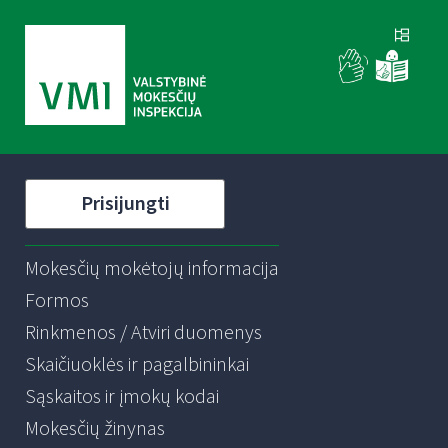
Prisijungti
Mokesčių mokėtojų informacija
Formos
Rinkmenos / Atviri duomenys
Skaičiuoklės ir pagalbininkai
Sąskaitos ir įmokų kodai
Mokesčių žinynas