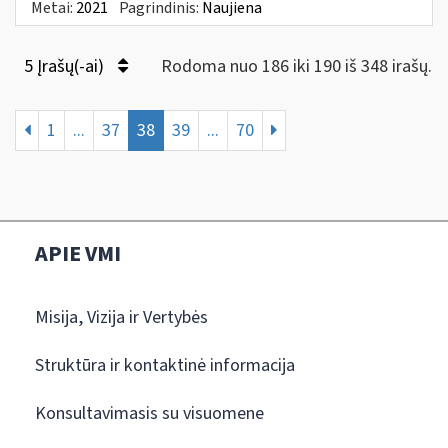
Metai:
2021
Pagrindinis:
Naujiena
5 Įrašų(-ai)
Rodoma nuo 186 iki 190 iš 348 irašų.
1
...
37
38
39
...
70
APIE VMI
Misija, Vizija ir Vertybės
Struktūra ir kontaktinė informacija
Konsultavimasis su visuomene