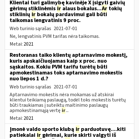
Klientai turi galimybę kavinėje X įsigyti gaivių
gėrimų stiklinėmis
ir
alaus bokalus...
Ar
tokių
stiklinių
ir
bokalų pardavimui gali būti
taikomas lengvatinis 9 proc.
Web turinio sąrašas
2021-07-01
Ne, lengvatinis PVM tarifas nėra taikomas.
Metai:
2021
Restoranas taiko klientų aptarnavimo mokestį,
kuris apskaičiuojamas kaip x proc. nuo
sąskaitos. Kokiu PVM tarifu turėtų būti
apmokestinamas toks aptarnavimo mokestis
nuo liepos 1 d.?
Web turinio sąrašas
2021-07-01
Aptarnavimo mokestis nėra mokamas už atskirai
klientui teikiamą paslaugą, todėl toks mokestis turėtų
būti traukiamas į suteiktų maitinimo paslaugų
apmokestinamąją vertę
ir
...
Metai:
2021
Įmonė valdo sporto klubą
ir
parduotuvę....kiti
patiekalai
ir
gėrimai, kurie skirti valgyti iš