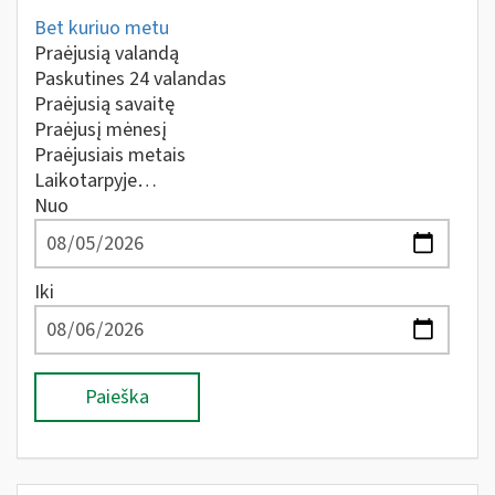
Bet kuriuo metu
Praėjusią valandą
Paskutines 24 valandas
Praėjusią savaitę
Praėjusį mėnesį
Praėjusiais metais
Laikotarpyje…
Nuo
Iki
Paieška