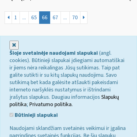
1
...
65
66
67
...
70
Uždaryti
Šioje svetainėje naudojami slapukai
(angl.
cookies). Būtinieji slapukai įdiegiami automatiškai
ir jiems nėra reikalingas Jūsų sutikimas. Taip pat
galite sutikti ir su kitų slapukų naudojimu. Savo
sutikimą bet kada galėsite atšaukti pakeisdami
interneto naršyklės nustatymus ir ištrindami
įrašytus slapukus. Daugiau informacijos
Slapukų
politika
;
Privatumo politika.
Būtinieji slapukai
Naudojami sklandžiam svetainės veikimui ir įgalina
pagrindines svetainės funkcijas. Be šių slapukų