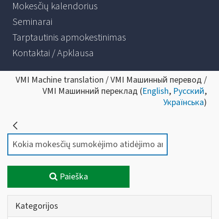
Mokesčių kalendorius
Seminarai
Tarptautinis apmokestinimas
Kontaktai / Apklausa
VMI Machine translation / VMI Машинный перевод /
VMI Машинний переклад (
English
,
Русский
,
Українська
)
Paieška
Kategorijos