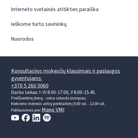
Interneto svetainės atitikties paraiška
Ieškome turto savininkų
Nuorodos
Konsultacijos mokesčių klausimais ir paslaugos
gyventojams:
+370 5 260 5060
Darbo laikas: I-IV 8.00-17.00, V 8.00-15.45.
Prieššventinę dieną - viena valanda trumpiau.
Kiekvieno mėnesio antrą penktadienį 8.00 val. - 12.00 val.
Mano VMI
Paklausimas per