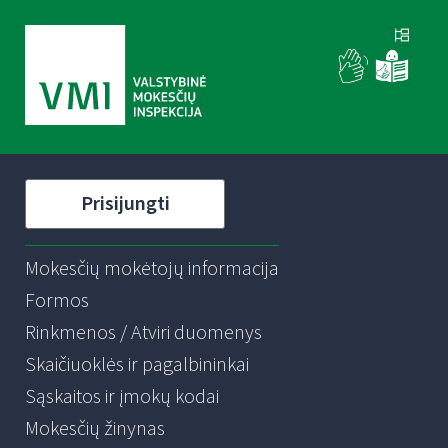
Prisijungti
Mokesčių mokėtojų informacija
Formos
Rinkmenos / Atviri duomenys
Skaičiuoklės ir pagalbininkai
Sąskaitos ir įmokų kodai
Mokesčių žinynas