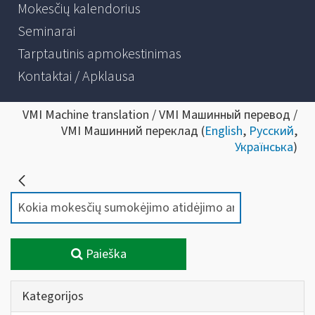
Mokesčių kalendorius
Seminarai
Tarptautinis apmokestinimas
Kontaktai / Apklausa
VMI Machine translation / VMI Машинный перевод /
VMI Машинний переклад (
English
,
Русский
,
Українська
)
Paieška
Kategorijos