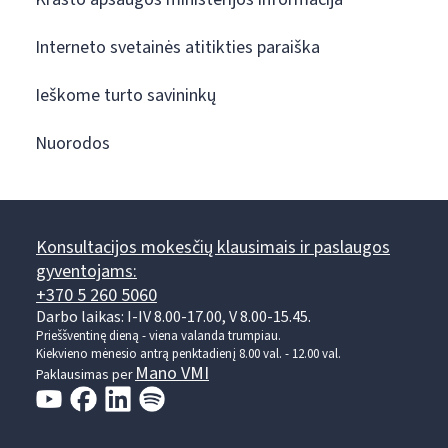
Interneto svetainės atitikties paraiška
Ieškome turto savininkų
Nuorodos
Konsultacijos mokesčių klausimais ir paslaugos
gyventojams:
+370 5 260 5060
Darbo laikas: I-IV 8.00-17.00, V 8.00-15.45.
Prieššventinę dieną - viena valanda trumpiau.
Kiekvieno mėnesio antrą penktadienį 8.00 val. - 12.00 val.
Mano VMI
Paklausimas per