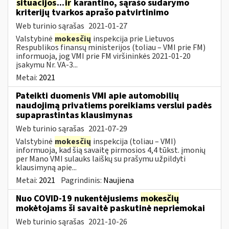
situacijos
...
ir
karantino, sąrašo sudarymo
kriterijų tvarkos aprašo patvirtinimo
Web turinio sąrašas
2021-01-27
Valstybinė
mokesčių
inspekcija prie Lietuvos
Respublikos finansų ministerijos (toliau – VMI prie FM)
informuoja, jog VMI prie FM viršininkės 2021-01-20
įsakymu Nr. VA-3...
Metai:
2021
Pateikti duomenis VMI apie automobilių
naudojimą privatiems poreikiams verslui padės
supaprastintas klausimynas
Web turinio sąrašas
2021-07-29
Valstybinė
mokesčių
inspekcija (toliau – VMI)
informuoja, kad šią savaitę pirmosios 4,4 tūkst. įmonių
per Mano VMI sulauks laiškų su prašymu užpildyti
klausimyną apie...
Metai:
2021
Pagrindinis:
Naujiena
Nuo COVID-19 nukentėjusiems
mokesčių
mokėtojams ši savaitė paskutinė nepriemokai
Web turinio sąrašas
2021-10-26