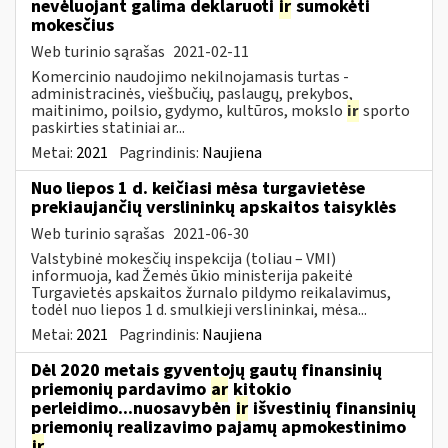
nevėluojant galima deklaruoti
ir
sumokėti
mokesčius
Web turinio sąrašas
2021-02-11
Komercinio naudojimo nekilnojamasis turtas -
administracinės, viešbučių, paslaugų, prekybos,
maitinimo, poilsio, gydymo, kultūros, mokslo
ir
sporto
paskirties statiniai ar...
Metai:
2021
Pagrindinis:
Naujiena
Nuo liepos 1 d. keičiasi mėsa turgavietėse
prekiaujančių verslininkų apskaitos taisyklės
Web turinio sąrašas
2021-06-30
Valstybinė mokesčių inspekcija (toliau – VMI)
informuoja, kad Žemės ūkio ministerija pakeitė
Turgavietės apskaitos žurnalo pildymo reikalavimus,
todėl nuo liepos 1 d. smulkieji verslininkai, mėsa...
Metai:
2021
Pagrindinis:
Naujiena
Dėl 2020 metais gyventojų gautų finansinių
priemonių pardavimo
ar
kitokio
perleidimo...nuosavybėn
ir
išvestinių finansinių
priemonių realizavimo pajamų apmokestinimo
ir