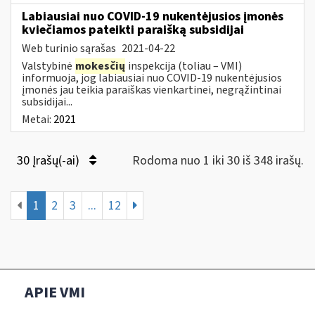
Labiausiai nuo COVID-19 nukentėjusios įmonės
kviečiamos pateikti paraišką subsidijai
Web turinio sąrašas
2021-04-22
Valstybinė
mokesčių
inspekcija (toliau – VMI)
informuoja, jog labiausiai nuo COVID-19 nukentėjusios
įmonės jau teikia paraiškas vienkartinei, negrąžintinai
subsidijai...
Metai:
2021
30 Įrašų(-ai)
Rodoma nuo 1 iki 30 iš 348 irašų.
1
2
3
...
12
APIE VMI