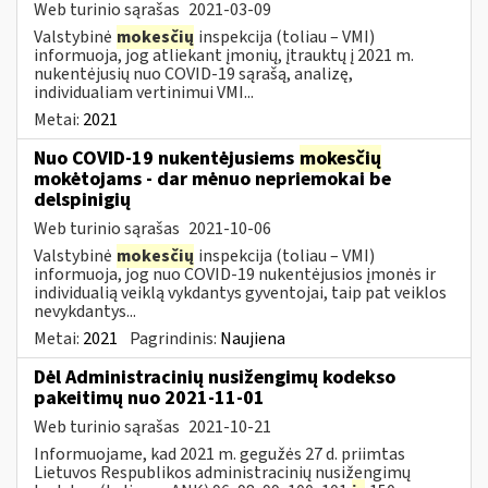
Web turinio sąrašas
2021-03-09
Valstybinė
mokesčių
inspekcija (toliau – VMI)
informuoja, jog atliekant įmonių, įtrauktų į 2021 m.
nukentėjusių nuo COVID-19 sąrašą, analizę,
individualiam vertinimui VMI...
Metai:
2021
Nuo COVID-19 nukentėjusiems
mokesčių
mokėtojams - dar mėnuo nepriemokai be
delspinigių
Web turinio sąrašas
2021-10-06
Valstybinė
mokesčių
inspekcija (toliau – VMI)
informuoja, jog nuo COVID-19 nukentėjusios įmonės ir
individualią veiklą vykdantys gyventojai, taip pat veiklos
nevykdantys...
Metai:
2021
Pagrindinis:
Naujiena
Dėl Administracinių nusižengimų kodekso
pakeitimų nuo 2021-11-01
Web turinio sąrašas
2021-10-21
Informuojame, kad 2021 m. gegužės 27 d. priimtas
Lietuvos Respublikos administracinių nusižengimų