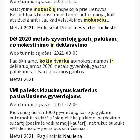
Web turinio sąrašas
2021-11-15
Valstybinė
mokesčių
inspekcija prie Lietuvos
Respublikos finansų ministerijos informuoja, kad
atsižvelgiant į tai, kad Valstybinės
mokesčių
...
Metai:
2021
Mokesčiai:
Pridėtinės vertės mokestis
Dėl 2020 metais gyventojų gautų palūkanų
apmokestinimo
ir
deklaravimo
Web turinio sąrašas
2021-03-03
Paaiškiname,
kokia
tvarka
apmokestinamos
ir
deklaruojamos 2020 metais gyventojų gautos
palūkanos: 1. Kai palūkanos gautos...
Metai:
2021
VMI pateiks klausimynus kauferius
pasirašiusiems gyventojams
Web turinio sąrašas
2021-12-06
Kiek daugiau nei 1000 gyventojų, kurie įsigydami
automobilį sudarė užsienietišką pirkimo-pardavimo
sutartį (pasirašė vadinamąjį kauferį), netrukus sulauks
VMI dėmesio – jiems bus siunčiamas...
Metai:
2021
Pagrindinis:
Naujiena