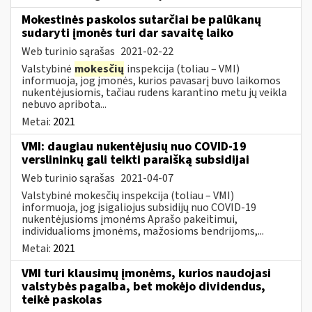
Mokestinės paskolos sutarčiai be palūkanų
sudaryti įmonės turi dar savaitę laiko
Web turinio sąrašas
2021-02-22
Valstybinė
mokesčių
inspekcija (toliau – VMI)
informuoja, jog įmonės, kurios pavasarį buvo laikomos
nukentėjusiomis, tačiau rudens karantino metu jų veikla
nebuvo apribota...
Metai:
2021
VMI: daugiau nukentėjusių nuo COVID-19
verslininkų gali teikti paraišką subsidijai
Web turinio sąrašas
2021-04-07
Valstybinė mokesčių inspekcija (toliau – VMI)
informuoja, jog įsigaliojus subsidijų nuo COVID-19
nukentėjusioms įmonėms Aprašo pakeitimui,
individualioms įmonėms, mažosioms bendrijoms,...
Metai:
2021
VMI turi klausimų įmonėms, kurios naudojasi
valstybės pagalba, bet mokėjo dividendus,
teikė paskolas