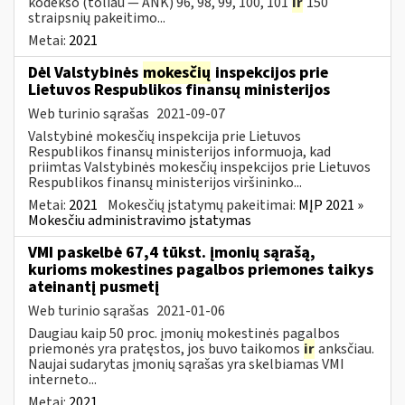
kodekso (toliau — ANK) 96, 98, 99, 100, 101
ir
150
straipsnių pakeitimo...
Metai:
2021
Dėl Valstybinės
mokesčių
inspekcijos prie
Lietuvos Respublikos finansų ministerijos
Web turinio sąrašas
2021-09-07
Valstybinė mokesčių inspekcija prie Lietuvos
Respublikos finansų ministerijos informuoja, kad
priimtas Valstybinės mokesčių inspekcijos prie Lietuvos
Respublikos finansų ministerijos viršininko...
Metai:
2021
Mokesčių įstatymų pakeitimai:
MĮP 2021 »
Mokesčiu administravimo įstatymas
VMI paskelbė 67,4 tūkst. įmonių sąrašą,
kurioms mokestines pagalbos priemones taikys
ateinantį pusmetį
Web turinio sąrašas
2021-01-06
Daugiau kaip 50 proc. įmonių mokestinės pagalbos
priemonės yra pratęstos, jos buvo taikomos
ir
anksčiau.
Naujai sudarytas įmonių sąrašas yra skelbiamas VMI
interneto...
Metai:
2021