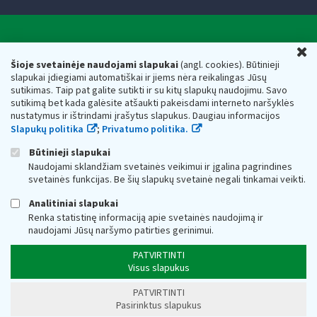
Valstybinė mokesčių inspekcija prie Lietuvos
U
Respublikos finansų ministerijos
Šioje svetainėje naudojami slapukai
(angl. cookies). Būtinieji
slapukai įdiegiami automatiškai ir jiems nėra reikalingas Jūsų
Biudžetinė įstaiga. Juridinio asmens kodas — 188659752,
sutikimas. Taip pat galite sutikti ir su kitų slapukų naudojimu. Savo
adresas: Vasario 16-osios g. 14, 01107 Vilnius, Lietuva, el.paštas:
sutikimą bet kada galėsite atšaukti pakeisdami interneto naršyklės
vmi@vmi.lt
, E. pristatymo dėžutės adresas 188659752
nustatymus ir ištrindami įrašytus slapukus. Daugiau informacijos
Duomenys apie Valstybinę mokesčių inspekciją prie Lietuvos
Slapukų politika
;
Privatumo politika.
Respublikos finansų ministerijos kaupiami ir saugomi Juridinių
asmenų registre
Būtinieji slapukai
Naudojami sklandžiam svetainės veikimui ir įgalina pagrindines
svetainės funkcijas. Be šių slapukų svetainė negali tinkamai veikti.
Analitiniai slapukai
Renka statistinę informaciją apie svetainės naudojimą ir
naudojami Jūsų naršymo patirties gerinimui.
PATVIRTINTI
Visus slapukus
PATVIRTINTI
Pasirinktus slapukus