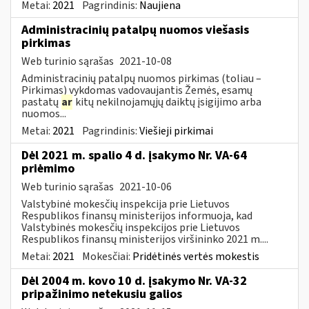
Metai:
2021
Pagrindinis:
Naujiena
Administracinių patalpų nuomos viešasis
pirkimas
Web turinio sąrašas
2021-10-08
Administracinių patalpų nuomos pirkimas (toliau –
Pirkimas) vykdomas vadovaujantis Žemės, esamų
pastatų
ar
kitų nekilnojamųjų daiktų įsigijimo arba
nuomos...
Metai:
2021
Pagrindinis:
Viešieji pirkimai
Dėl 2021 m. spalio 4 d. įsakymo Nr. VA-64
priėmimo
Web turinio sąrašas
2021-10-06
Valstybinė mokesčių inspekcija prie Lietuvos
Respublikos finansų ministerijos informuoja, kad
Valstybinės mokesčių inspekcijos prie Lietuvos
Respublikos finansų ministerijos viršininko 2021 m....
Metai:
2021
Mokesčiai:
Pridėtinės vertės mokestis
Dėl 2004 m. kovo 10 d. įsakymo Nr. VA-32
pripažinimo netekusiu galios