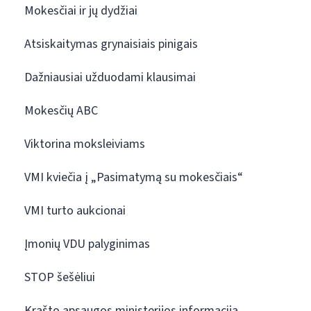
Mokesčiai ir jų dydžiai
Atsiskaitymas grynaisiais pinigais
Dažniausiai užduodami klausimai
Mokesčių ABC
Viktorina moksleiviams
VMI kviečia į „Pasimatymą su mokesčiais“
VMI turto aukcionai
Įmonių VDU palyginimas
STOP šešėliui
Krašto apsaugos ministerijos informacija