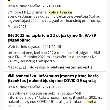
Web turinio sąrašas
2021-03-08
VMI prie FM[1] primena,
kokia
tvarka
apmokestinamos nuolatinių Lietuvos gyventojų (toliau
– gyventojas) 2020 metais gautos finansinių priemonių...
Metai:
2021
Dėl 2021 m. lapkričio 12 d. įsakymo Nr. VA-79
įsigaliojimo
Web turinio sąrašas
2021-11-19
Informuojame, kad nuo 202
2
m. sausio 1 d. įsigalios VMI
prie FM viršininko 2021 m. lapkričio 1
2
d. įsakymas Nr.
VA-79 „Dėl naują transporto...
Metai:
2021
Mokesčiai:
Pridėtinės vertės mokestis
VMI asmeniškai informuos įmones pirmą kartą
įtrauktas į nukentėjusių nuo COVID-19 sąrašą
Web turinio sąrašas
2021-01-21
Valstybinė mokesčių inspekcija (toliau – VMI)
informuoja, jog 34 tūkst. naujų įmonių, įtrauktų į 2021 m.
nukentėjusių nuo COVID-19 sąrašą, artimiausiu
metu
sulauks...