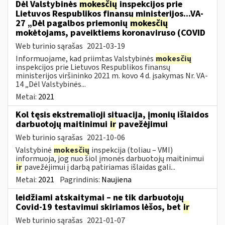
Dėl Valstybinės
mokesčių
inspekcijos prie
Lietuvos Respublikos finansų ministerijos...VA-
27 „Dėl pagalbos priemonių
mokesčių
mokėtojams, paveiktiems koronaviruso (COVID
Web turinio sąrašas
2021-03-19
Informuojame, kad priimtas Valstybinės
mokesčių
inspekcijos prie Lietuvos Respublikos finansų
ministerijos viršininko 2021 m. kovo 4 d. įsakymas Nr. VA-
14 „Dėl Valstybinės...
Metai:
2021
Kol tęsis ekstremalioji situacija, įmonių išlaidos
darbuotojų maitinimui
ir
pavežėjimui
Web turinio sąrašas
2021-10-06
Valstybinė
mokesčių
inspekcija (toliau – VMI)
informuoja, jog nuo šiol įmonės darbuotojų maitinimui
ir
pavežėjimui į darbą patiriamas išlaidas gali...
Metai:
2021
Pagrindinis:
Naujiena
leidžiami atskaitymai – ne tik darbuotojų
Covid-19 testavimui skiriamos lėšos, bet
ir
Web turinio sąrašas
2021-01-07