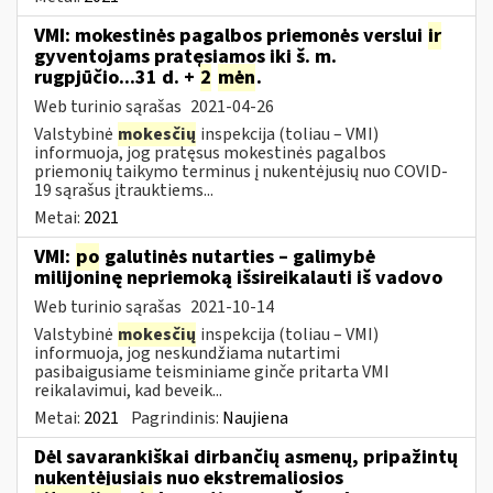
VMI: mokestinės pagalbos priemonės verslui
ir
gyventojams pratęsiamos iki š. m.
rugpjūčio...31 d. +
2
mėn
.
Web turinio sąrašas
2021-04-26
Valstybinė
mokesčių
inspekcija (toliau – VMI)
informuoja, jog pratęsus mokestinės pagalbos
priemonių taikymo terminus į nukentėjusių nuo COVID-
19 sąrašus įtrauktiems...
Metai:
2021
VMI:
po
galutinės nutarties – galimybė
milijoninę nepriemoką išsireikalauti iš vadovo
Web turinio sąrašas
2021-10-14
Valstybinė
mokesčių
inspekcija (toliau – VMI)
informuoja, jog neskundžiama nutartimi
pasibaigusiame teisminiame ginče pritarta VMI
reikalavimui, kad beveik...
Metai:
2021
Pagrindinis:
Naujiena
Dėl savarankiškai dirbančių asmenų, pripažintų
nukentėjusiais nuo ekstremaliosios