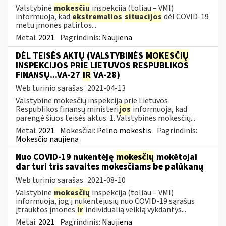
Valstybinė
mokesčių
inspekcija (toliau – VMI)
informuoja, kad
ekstremalios
situacijos
dėl COVID-19
metu įmonės patirtos...
Metai:
2021
Pagrindinis:
Naujiena
DĖL TEISĖS AKTŲ (VALSTYBINĖS
MOKESČIŲ
INSPEKCIJOS PRIE LIETUVOS RESPUBLIKOS
FINANSŲ...VA-27
IR
VA-28)
Web turinio sąrašas
2021-04-13
Valstybinė mokesčių inspekcija prie Lietuvos
Respublikos finansų ministeri
jos
informuoja, kad
parengė šiuos teisės aktus: 1. Valstybinės mokesčių...
Metai:
2021
Mokesčiai:
Pelno mokestis
Pagrindinis:
Mokesčio naujiena
Nuo COVID-19 nukentėję
mokesčių
mokėtojai
dar turi tris savaites mokesčiams be palūkanų
Web turinio sąrašas
2021-08-10
Valstybinė
mokesčių
inspekcija (toliau – VMI)
informuoja, jog į nukentėjusių nuo COVID-19 sąrašus
įtrauktos įmonės
ir
individualią veiklą vykdantys...
Metai:
2021
Pagrindinis:
Naujiena