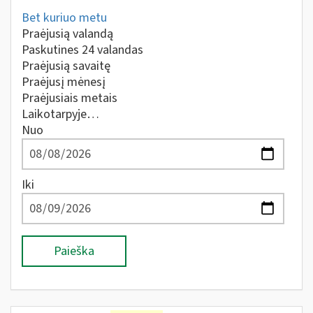
Bet kuriuo metu
Praėjusią valandą
Paskutines 24 valandas
Praėjusią savaitę
Praėjusį mėnesį
Praėjusiais metais
Laikotarpyje…
Nuo
Iki
Paieška