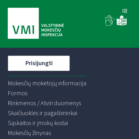
Prisijungti
Mokesčių mokėtojų informacija
Formos
Rinkmenos / Atviri duomenys
Skaičiuoklės ir pagalbininkai
Sąskaitos ir įmokų kodai
Mokesčių žinynas