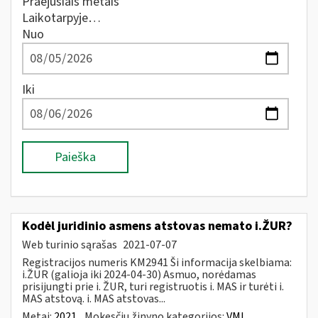
Praėjusiais metais
Laikotarpyje…
Nuo
Iki
Paieška
Kodėl juridinio asmens atstovas nemato i.ŽUR?
Web turinio sąrašas
2021-07-07
Registracijos numeris KM2941 Ši informacija skelbiama:
i.ŽUR (galioja iki 2024-04-30) Asmuo, norėdamas
prisijungti prie i. ŽUR, turi registruotis i. MAS ir turėti i.
MAS atstovą. i. MAS atstovas...
Metai:
2021
Mokesčių žinyno kategorijos:
VMI