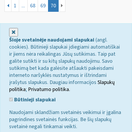
1
...
68
69
70
Uždaryti
Šioje svetainėje naudojami slapukai
(angl.
cookies). Būtinieji slapukai įdiegiami automatiškai
ir jiems nėra reikalingas Jūsų sutikimas. Taip pat
galite sutikti ir su kitų slapukų naudojimu. Savo
sutikimą bet kada galėsite atšaukti pakeisdami
interneto naršyklės nustatymus ir ištrindami
įrašytus slapukus. Daugiau informacijos
Slapukų
politika
;
Privatumo politika.
Būtinieji slapukai
Naudojami sklandžiam svetainės veikimui ir įgalina
pagrindines svetainės funkcijas. Be šių slapukų
svetainė negali tinkamai veikti.