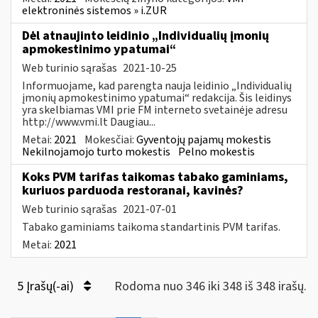
elektroninės sistemos » i.ZUR
Dėl atnaujinto leidinio „Individualių įmonių
apmokestinimo ypatumai“
Web turinio sąrašas
2021-10-25
Informuojame, kad parengta nauja leidinio „Individualių
įmonių apmokestinimo ypatumai“ redakcija. Šis leidinys
yra skelbiamas VMI prie FM interneto svetainėje adresu
http://www.vmi.lt Daugiau...
Metai:
2021
Mokesčiai:
Gyventojų pajamų mokestis
Nekilnojamojo turto mokestis
Pelno mokestis
Koks PVM tarifas taikomas tabako gaminiams,
kuriuos parduoda restoranai, kavinės?
Web turinio sąrašas
2021-07-01
Tabako gaminiams taikoma standartinis PVM tarifas.
Metai:
2021
5 Įrašų(-ai)
Rodoma nuo 346 iki 348 iš 348 irašų.