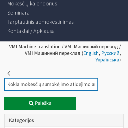
Mokesčių kalendorius
Seminarai
Tarptautinis apmokestinimas
Kontaktai / Apklausa
VMI Machine translation / VMI Машинный перевод /
VMI Машинний переклад (
English
,
Русский
,
Українська
)
Paieška
Kategorijos