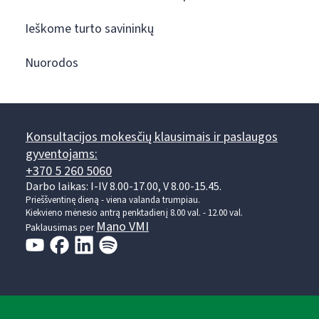
Ieškome turto savininkų
Nuorodos
Konsultacijos mokesčių klausimais ir paslaugos
gyventojams:
+370 5 260 5060
Darbo laikas: I-IV 8.00-17.00, V 8.00-15.45.
Prieššventinę dieną - viena valanda trumpiau.
Kiekvieno mėnesio antrą penktadienį 8.00 val. - 12.00 val.
Mano VMI
Paklausimas per