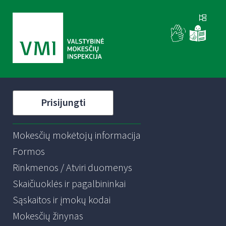
Prisijungti
Mokesčių mokėtojų informacija
Formos
Rinkmenos / Atviri duomenys
Skaičiuoklės ir pagalbininkai
Sąskaitos ir įmokų kodai
Mokesčių žinynas