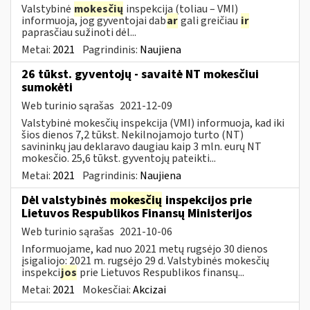
Valstybinė
mokesčių
inspekcija (toliau – VMI)
informuoja, jog gyventojai dab
ar
gali greičiau
ir
paprasčiau sužinoti dėl...
Metai:
2021
Pagrindinis:
Naujiena
26 tūkst. gyventojų - savaitė NT mokesčiui
sumokėti
Web turinio sąrašas
2021-12-09
Valstybinė mokesčių inspekcija (VMI) informuoja, kad iki
šios dienos 7,2 tūkst. Nekilnojamojo turto (NT)
savininkų jau deklaravo daugiau kaip 3 mln. eurų NT
mokesčio. 25,6 tūkst. gyventojų pateikti...
Metai:
2021
Pagrindinis:
Naujiena
Dėl valstybinės
mokesčių
inspekcijos prie
Lietuvos Respublikos Finansų Ministerijos
Web turinio sąrašas
2021-10-06
Informuojame, kad nuo 2021 metų rugsėjo 30 dienos
įsigaliojo: 2021 m. rugsėjo 29 d. Valstybinės mokesčių
inspekci
jos
prie Lietuvos Respublikos finansų...
Metai:
2021
Mokesčiai:
Akcizai