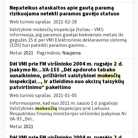
Nepateikus ataskaitos apie gautą paramą
rizikuojama netekti paramos gavėjo statuso
Web turinio sąrašas
2021-02-18
Valstybinė mokesčių inspekcija (toliau – VMI)
informuoja, jog paramos gavėjai kiekvienais metais iki
gegužės 15 d. per VMI Elektroninio deklaravimo sistemą
(EDS) turi pateikti paramos gavimo...
Metai:
2021
Pagrindinis:
Naujiena
Dėl VMI prie FM viršininko 2004 m. rugsėjo
2
d.
įsakymo Nr....VA-155 „Dėl apdoroto tabako
sunaikinimo, prižiūrint valstybinei
mokesčių
inspekcijai...,
ir
atleidimo nuo akcizų taisyklių
patvirtinimo“ pakeitimo
Web turinio sąrašas
2021-01-05
Informuojame, kad nuo 2021 m. sausio 1 d. įsigaliojo
Valstybinės
mokesčių
inspekcijos prie Lietuvos
Respublikos finansų ministerijos viršininko įsakymas Nr.
VA-93 „Dėl...
Metai:
2021
Dėl VMI prie FM viršininko 2004 m. rugsėjo
2
d.