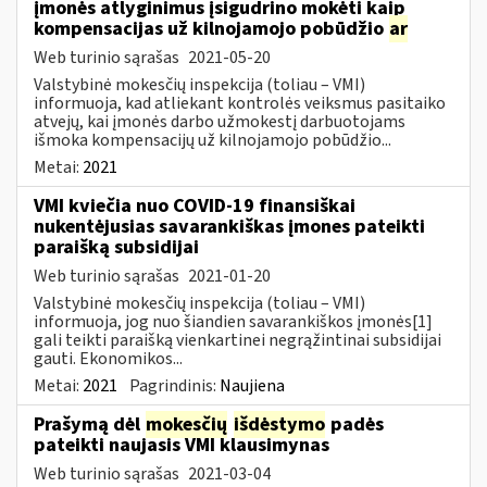
įmonės atlyginimus įsigudrino mokėti kaip
kompensacijas už kilnojamojo pobūdžio
ar
Web turinio sąrašas
2021-05-20
Valstybinė mokesčių inspekcija (toliau – VMI)
informuoja, kad atliekant kontrolės veiksmus pasitaiko
atvejų, kai įmonės darbo užmokestį darbuotojams
išmoka kompensacijų už kilnojamojo pobūdžio...
Metai:
2021
VMI kviečia nuo COVID-19 finansiškai
nukentėjusias savarankiškas įmones pateikti
paraišką subsidijai
Web turinio sąrašas
2021-01-20
Valstybinė mokesčių inspekcija (toliau – VMI)
informuoja, jog nuo šiandien savarankiškos įmonės[1]
gali teikti paraišką vienkartinei negrąžintinai subsidijai
gauti. Ekonomikos...
Metai:
2021
Pagrindinis:
Naujiena
Prašymą dėl
mokesčių
išdėstymo
padės
pateikti naujasis VMI klausimynas
Web turinio sąrašas
2021-03-04