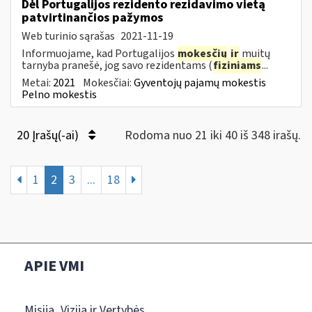
Dėl Portugalijos rezidento rezidavimo vietą
patvirtinančios pažymos
Web turinio sąrašas
2021-11-19
Informuojame, kad Portugalijos
mokesčių
ir
muitų
tarnyba pranešė, jog savo rezidentams (
fiziniams
...
Metai:
2021
Mokesčiai:
Gyventojų pajamų mokestis
Pelno mokestis
20 Įrašų(-ai)
Rodoma nuo 21 iki 40 iš 348 irašų.
1
2
3
...
18
APIE VMI
Misija, Vizija ir Vertybės