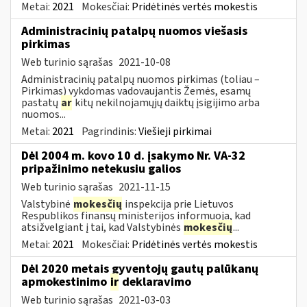
Metai:
2021
Mokesčiai:
Pridėtinės vertės mokestis
Administracinių patalpų nuomos viešasis
pirkimas
Web turinio sąrašas
2021-10-08
Administracinių patalpų nuomos pirkimas (toliau –
Pirkimas) vykdomas vadovaujantis Žemės, esamų
pastatų
ar
kitų nekilnojamųjų daiktų įsigijimo arba
nuomos...
Metai:
2021
Pagrindinis:
Viešieji pirkimai
Dėl 2004 m. kovo 10 d. įsakymo Nr. VA-32
pripažinimo netekusiu galios
Web turinio sąrašas
2021-11-15
Valstybinė
mokesčių
inspekcija prie Lietuvos
Respublikos finansų ministerijos informuoja, kad
atsižvelgiant į tai, kad Valstybinės
mokesčių
...
Metai:
2021
Mokesčiai:
Pridėtinės vertės mokestis
Dėl 2020 metais gyventojų gautų palūkanų
apmokestinimo
ir
deklaravimo
Web turinio sąrašas
2021-03-03