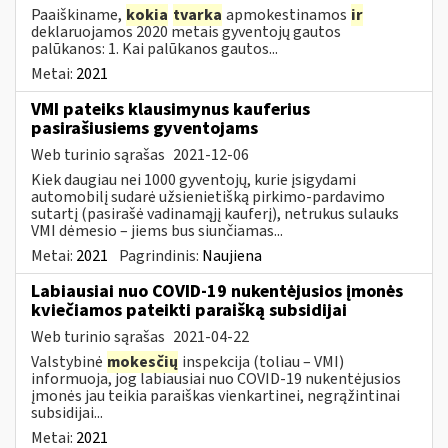
Paaiškiname,
kokia
tvarka
apmokestinamos
ir
deklaruojamos 2020 metais gyventojų gautos
palūkanos: 1. Kai palūkanos gautos...
Metai:
2021
VMI pateiks klausimynus kauferius
pasirašiusiems gyventojams
Web turinio sąrašas
2021-12-06
Kiek daugiau nei 1000 gyventojų, kurie įsigydami
automobilį sudarė užsienietišką pirkimo-pardavimo
sutartį (pasirašė vadinamąjį kauferį), netrukus sulauks
VMI dėmesio – jiems bus siunčiamas...
Metai:
2021
Pagrindinis:
Naujiena
Labiausiai nuo COVID-19 nukentėjusios įmonės
kviečiamos pateikti paraišką subsidijai
Web turinio sąrašas
2021-04-22
Valstybinė
mokesčių
inspekcija (toliau – VMI)
informuoja, jog labiausiai nuo COVID-19 nukentėjusios
įmonės jau teikia paraiškas vienkartinei, negrąžintinai
subsidijai...
Metai:
2021