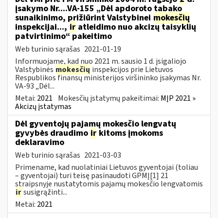
įsakymo Nr....VA-155 „Dėl apdoroto tabako
sunaikinimo, prižiūrint Valstybinei
mokesčių
inspekcijai...,
ir
atleidimo nuo akcizų taisyklių
patvirtinimo“ pakeitimo
Web turinio sąrašas
2021-01-19
Informuojame, kad nuo 2021 m. sausio 1 d. įsigaliojo
Valstybinės
mokesčių
inspekcijos prie Lietuvos
Respublikos finansų ministerijos viršininko įsakymas Nr.
VA-93 „Dėl...
Metai:
2021
Mokesčių įstatymų pakeitimai:
MĮP 2021 »
Akcizų įstatymas
Dėl gyventojų pajamų mokesčio lengvatų
gyvybės draudimo
ir
kitoms įmokoms
deklaravimo
Web turinio sąrašas
2021-03-03
Primename, kad nuolatiniai Lietuvos gyventojai (toliau
– gyventojai) turi teisę pasinaudoti GPMĮ[1] 21
straipsnyje nustatytomis pajamų mokesčio lengvatomis
ir
susigrąžinti...
Metai:
2021