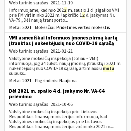
Web turinio sąrašas
2021-11-19
Informuojame, kad nuo 202
2
m. sausio 1 d. įsigalios VMI
prie FM viršininko 2021 m. lapkričio 1
2
d. įsakymas Nr.
VA-79 „Dėl naują transporto...
Metai:
2021
Mokesčiai:
Pridėtinės vertės mokestis
VMI asmeniškai informuos įmones pirmą kartą
įtrauktas į nukentėjusių nuo COVID-19 sąrašą
Web turinio sąrašas
2021-01-21
Valstybinė mokesčių inspekcija (toliau – VMI)
informuoja, jog 34 tūkst. naujų įmonių, įtrauktų į 2021 m.
nukentėjusių nuo COVID-19 sąrašą, artimiausiu
metu
sulauks...
Metai:
2021
Pagrindinis:
Naujiena
Dėl 2021 m. spalio 4 d. įsakymo Nr. VA-64
priėmimo
Web turinio sąrašas
2021-10-06
Valstybinė mokesčių inspekcija prie Lietuvos
Respublikos finansų ministerijos informuoja, kad
Valstybinės mokesčių inspekcijos prie Lietuvos
Respublikos finansų ministerijos viršininko 2021 m....