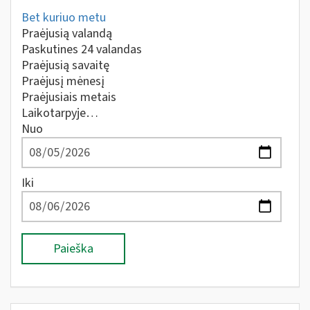
Bet kuriuo metu
Praėjusią valandą
Paskutines 24 valandas
Praėjusią savaitę
Praėjusį mėnesį
Praėjusiais metais
Laikotarpyje…
Nuo
Iki
Paieška