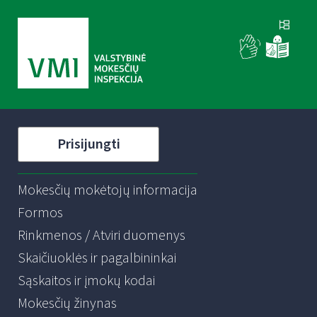
Prisijungti
Mokesčių mokėtojų informacija
Formos
Rinkmenos / Atviri duomenys
Skaičiuoklės ir pagalbininkai
Sąskaitos ir įmokų kodai
Mokesčių žinynas