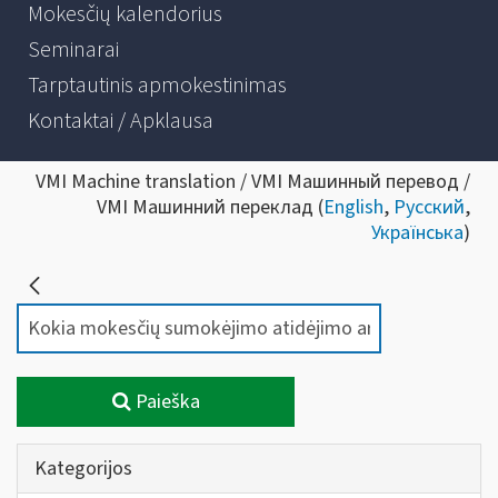
Mokesčių kalendorius
Seminarai
Tarptautinis apmokestinimas
Kontaktai / Apklausa
VMI Machine translation / VMI Машинный перевод /
VMI Машинний переклад (
English
,
Русский
,
Українська
)
Paieška
Kategorijos