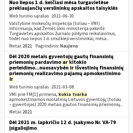
Nuo liepos 1 d. keičiasi mėsa turgavietėse
prekiaujančių verslininkų apskaitos taisyklės
Web turinio sąrašas
2021-06-30
Valstybinė mokesčių inspekcija (toliau – VMI)
informuoja, kad Žemės ūkio ministerija pakeitė
Turgavietės apskaitos žurnalo pildymo reikalavimus,
todėl nuo liepos 1 d. smulkieji verslininkai, mėsa...
Metai:
2021
Pagrindinis:
Naujiena
Dėl 2020 metais gyventojų gautų finansinių
priemonių pardavimo
ar
kitokio
perleidimo...nuosavybėn
ir
išvestinių finansinių
priemonių realizavimo pajamų apmokestinimo
ir
Web turinio sąrašas
2021-03-08
VMI prie FM[1] primena,
kokia
tvarka
apmokestinamos nuolatinių Lietuvos gyventojų (toliau
– gyventojas) 2020 metais gautos finansinių priemonių...
Metai:
2021
Dėl 2021 m. lapkričio 12 d. įsakymo Nr. VA-79
įsigaliojimo