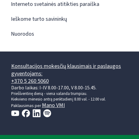
Interneto svetainės atitikties paraiška
Ieškome turto savininkų
Nuorodos
Konsultacijos mokesčių klausimais ir paslaugos
gyventojams:
+370 5 260 5060
Darbo laikas: I-IV 8.00-17.00, V 8.00-15.45.
Prieššventinę dieną - viena valanda trumpiau.
Kiekvieno mėnesio antrą penktadienį 8.00 val. - 12.00 val.
Mano VMI
Paklausimas per