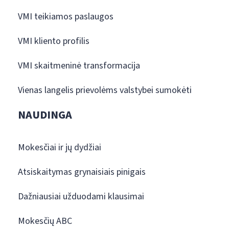
VMI teikiamos paslaugos
VMI kliento profilis
VMI skaitmeninė transformacija
Vienas langelis prievolėms valstybei sumokėti
NAUDINGA
Mokesčiai ir jų dydžiai
Atsiskaitymas grynaisiais pinigais
Dažniausiai užduodami klausimai
Mokesčių ABC