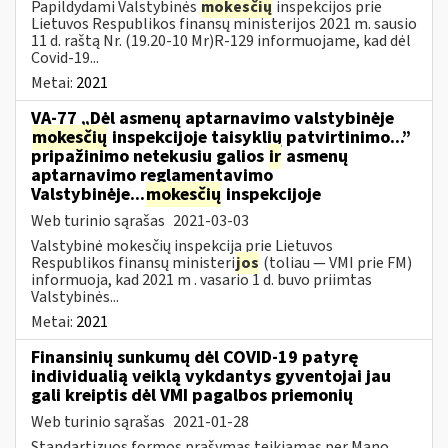
Papildydami Valstybinės
mokesčių
inspekcijos prie
Lietuvos Respublikos finansų ministerijos 2021 m. sausio
11 d. raštą Nr. (19.20-10 Mr)R-129 informuojame, kad dėl
Covid-19...
Metai:
2021
VA-77 „Dėl asmenų aptarnavimo valstybinėje
mokesčių
inspekcijoje taisyklių patvirtinimo...”
pripažinimo netekusiu galios
ir
asmenų
aptarnavimo reglamentavimo
Valstybinėje...
mokesčių
inspekcijoje
Web turinio sąrašas
2021-03-03
Valstybinė mokesčių inspekcija prie Lietuvos
Respublikos finansų ministeri
jos
(toliau — VMI prie FM)
informuoja, kad 2021 m . vasario 1 d. buvo priimtas
Valstybinės...
Metai:
2021
Finansinių sunkumų dėl COVID-19 patyrę
individualią veiklą vykdantys gyventojai jau
gali kreiptis dėl VMI pagalbos priemonių
Web turinio sąrašas
2021-01-28
Standartizuos formos prašymas teikiamas per Mano