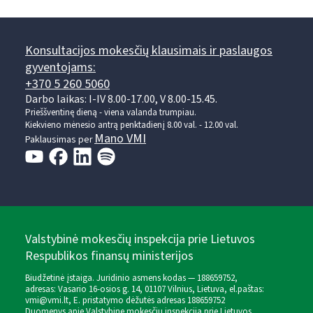
Konsultacijos mokesčių klausimais ir paslaugos
gyventojams:
+370 5 260 5060
Darbo laikas: I-IV 8.00-17.00, V 8.00-15.45.
Prieššventinę dieną - viena valanda trumpiau.
Kiekvieno mėnesio antrą penktadienį 8.00 val. - 12.00 val.
Mano VMI
Paklausimas per
Valstybinė mokesčių inspekcija prie Lietuvos
Respublikos finansų ministerijos
Biudžetinė įstaiga. Juridinio asmens kodas — 188659752,
adresas: Vasario 16-osios g. 14, 01107 Vilnius, Lietuva, el.paštas:
vmi@vmi.lt
, E. pristatymo dėžutės adresas 188659752
Duomenys apie Valstybinę mokesčių inspekciją prie Lietuvos