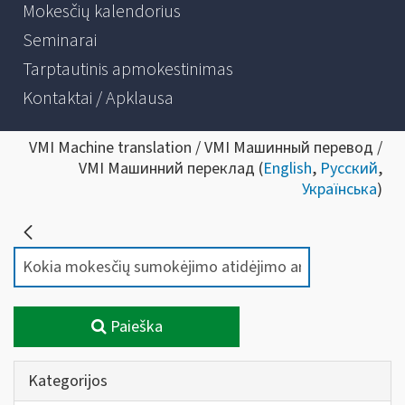
Mokesčių kalendorius
Seminarai
Tarptautinis apmokestinimas
Kontaktai / Apklausa
VMI Machine translation / VMI Машинный перевод /
VMI Машинний переклад (
English
,
Русский
,
Українська
)
Paieška
Kategorijos