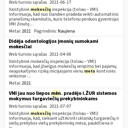
Web turinio sąrašas
2021-06-17
Valstybinė
mokesčių
inspekcija (toliau – VMI)
informuoja, kad nuo šiandien pradeda veikti automatinis
pranešimų skambutis, kuris telefonu perduos gyventojui
VMI žinutę....
Metai:
2021
Pagrindinis:
Naujiena
Didėja odontologijos įmonių sumokami
mokesčiai
Web turinio sąrašas
2021-04-06
Valstybinė mokesčių inspekcija (toliau – VMI)
informuoja, kad įžvelgus mokesčių vengimo bei pajamų
neapskaitymo riziką inicijuojami vienu
metu
kontrolės
veiksmai -...
Metai:
2021
VMI jau nuo liepos
mėn
. pradėjo i.ŽUR sistemos
mokymus turgaviečių prekybininkams
Web turinio sąrašas
2021-07-07
Valstybinė
mokesčių
inspekcija (toliau – VMI)
informuoja, kad, siekiant užtikrinti sklandų turgaviečių ir
viešų prekybos vietų prekybininkų mėsa, paukštiena ir
jų...