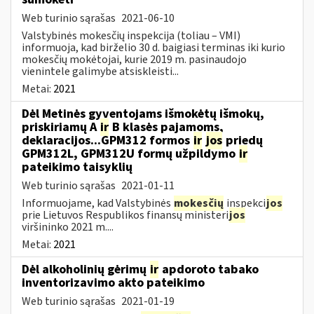
Web turinio sąrašas
2021-06-10
Valstybinės mokesčių inspekcija (toliau – VMI)
informuoja, kad birželio 30 d. baigiasi terminas iki kurio
mokesčių mokėtojai, kurie 2019 m. pasinaudojo
vienintele galimybe atsiskleisti...
Metai:
2021
Dėl Metinės gyventojams išmokėtų išmokų,
priskiriamų A
ir
B klasės pajamoms,
deklaracijos...GPM312 formos
ir
jos
priedų
GPM312L, GPM312U formų užpildymo
ir
pateikimo taisyklių
Web turinio sąrašas
2021-01-11
Informuojame, kad Valstybinės
mokesčių
inspekci
jos
prie Lietuvos Respublikos finansų ministeri
jos
viršininko 2021 m....
Metai:
2021
Dėl alkoholinių gėrimų
ir
apdoroto tabako
inventorizavimo akto pateikimo
Web turinio sąrašas
2021-01-19