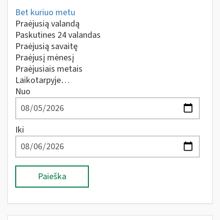
Bet kuriuo metu
Praėjusią valandą
Paskutines 24 valandas
Praėjusią savaitę
Praėjusį mėnesį
Praėjusiais metais
Laikotarpyje…
Nuo
Iki
Paieška