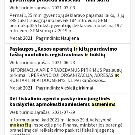
Web turinio sąrašas
2021-03-03
Pernai 1,25 mln. gyventojų deklaravo pajamas laiku, iš jų
848 tūkst. susigrąžino beveik 184 mln. eurų GPM
permokų. 355 tūkst. gyventojų deklaravo mokėtiną 192
mln. eurų GPM sumą už 2019 m....
Metai:
2021
Pagrindinis:
Naujiena
Paslaugos „Kasos aparatų
ir
kitų pardavimo
taškų nuotolinis registravimas
ir
būklių
Web turinio sąrašas
2021-06-23
INFORMACIJA APIE PRADEDAMUS PIRKIMUS Paslaugų
pirkimai I. PERKANČIOJI ORGANIZACIJA, ADRESAS
IR
KONTAKTINIAI DUOMENYS: I.1. Perkančiosios...
Metai:
2021
Pagrindinis:
Viešieji pirkimai
Dėl fiskalinio agento paskyrimo jungtinės
karalystės apmokestinamiesiems
asmenims
Web turinio sąrašas
2021-07-29
Informuojame, kad 2021 m. liepos 29 d. Valstybinė
mokesčių
inspekcija prie Finansų ministerijos parengė
pranešimą dėl reikalavimo paskirti fiskalinį agentą