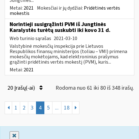
Jungtinės...
Metai:
2021
Mokesčiai ir jų dydžiai:
Pridėtinės vertės
mokestis
Norintieji susigrąžinti PVM iš Jungtinės
Karalystės turėtų suskubti iki kovo 31 d.
Web turinio sąrašas
2021-03-10
Valstybinė mokesčių inspekcija prie Lietuvos
Respublikos finansų ministerijos (toliau – VMI) primena
mokesčių mokėtojams, kad elektroninius prašymus
grąžinti pridėtinės vertės mokestį (PVM), kuris...
Metai:
2021
20 Įrašų(-ai)
Rodoma nuo 61 iki 80 iš 348 irašų.
1
2
3
4
5
...
18
Uždaryti