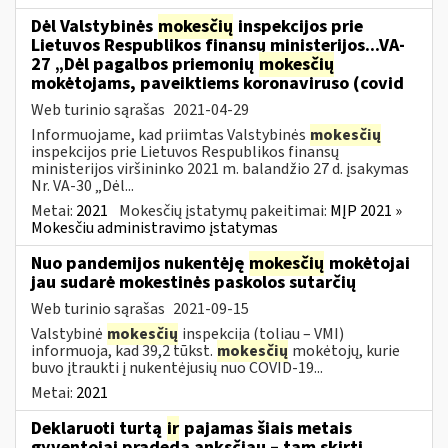
Dėl Valstybinės
mokesčių
inspekcijos prie
Lietuvos Respublikos finansų ministerijos...VA-
27 „Dėl pagalbos priemonių
mokesčių
mokėtojams, paveiktiems koronaviruso (covid
Web turinio sąrašas
2021-04-29
Informuojame, kad priimtas Valstybinės
mokesčių
inspekcijos prie Lietuvos Respublikos finansų
ministerijos viršininko 2021 m. balandžio 27 d. įsakymas
Nr. VA-30 „Dėl...
Metai:
2021
Mokesčių įstatymų pakeitimai:
MĮP 2021 »
Mokesčiu administravimo įstatymas
Nuo pandemijos nukentėję
mokesčių
mokėtojai
jau sudarė mokestinės paskolos sutarčių
Web turinio sąrašas
2021-09-15
Valstybinė
mokesčių
inspekcija (toliau – VMI)
informuoja, kad 39,2 tūkst.
mokesčių
mokėtojų, kurie
buvo įtraukti į nukentėjusių nuo COVID-19...
Metai:
2021
Deklaruoti turtą
ir
pajamas šiais metais
gyventojai pradeda anksčiau – tam skirti