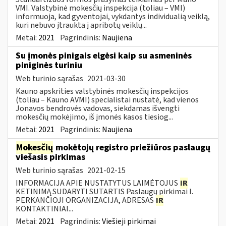
VMI. Valstybinė mokesčių inspekcija (toliau – VMI)
informuoja, kad gyventojai, vykdantys individualią veiklą,
kuri nebuvo įtraukta į apribotų veiklų...
Metai:
2021
Pagrindinis:
Naujiena
Su įmonės pinigais elgėsi kaip su asmeninės
piniginės turiniu
Web turinio sąrašas
2021-03-30
Kauno apskrities valstybinės mokesčių inspekcijos
(toliau – Kauno AVMI) specialistai nustatė, kad vienos
Jonavos bendrovės vadovas, siekdamas išvengti
mokesčių mokėjimo, iš įmonės kasos tiesiog...
Metai:
2021
Pagrindinis:
Naujiena
Mokesčių
mokėtojų registro priežiūros paslaugų
viešasis pirkimas
Web turinio sąrašas
2021-02-15
INFORMACIJA APIE NUSTATYTUS LAIMĖTOJUS
IR
KETINIMĄ SUDARYTI SUTARTIS Paslaugų pirkimai I.
PERKANČIOJI ORGANIZACIJA, ADRESAS
IR
KONTAKTINIAI...
Metai:
2021
Pagrindinis:
Viešieji pirkimai