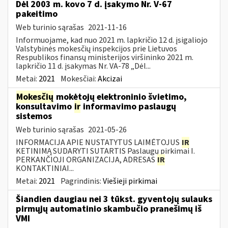
Dėl 2003 m. kovo 7 d. įsakymo Nr. V-67
pakeitimo
Web turinio sąrašas
2021-11-16
Informuojame, kad nuo 2021 m. lapkričio 12 d. įsigaliojo
Valstybinės mokesčių inspekcijos prie Lietuvos
Respublikos finansų ministerijos viršininko 2021 m.
lapkričio 11 d. įsakymas Nr. VA-78 „Dėl...
Metai:
2021
Mokesčiai:
Akcizai
Mokesčių
mokėtojų elektroninio švietimo,
konsultavimo
ir
informavimo paslaugų
sistemos
Web turinio sąrašas
2021-05-26
INFORMACIJA APIE NUSTATYTUS LAIMĖTOJUS
IR
KETINIMĄ SUDARYTI SUTARTIS Paslaugų pirkimai I.
PERKANČIOJI ORGANIZACIJA, ADRESAS
IR
KONTAKTINIAI...
Metai:
2021
Pagrindinis:
Viešieji pirkimai
Šiandien daugiau nei 3 tūkst. gyventojų sulauks
pirmųjų automatinio skambučio pranešimų iš
VMI