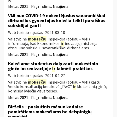
Metai:
2021
Pagrindinis:
Naujiena
VMI nuo COVID-19 nukentėjusius savarankiškai
dirbančius gyventojus kviečia teikti paraiškas
subsidijai gauti
Web turinio sąrašas
2021-08-18
Valstybinė
mokesčių
inspekcija (toliau – VMI)
informuoja, kad Ekonomikos
ir
inovacijų misterija
atnaujino subsidijų savarankiškai dirbantiems...
Metai:
2021
Pagrindinis:
Naujiena
Kviečiame studentus dalyvauti mokestinio
ginčo inscenizacijoje
ir
laimėti praktikos
Web turinio sąrašas
2021-04-27
Valstybinė
mokesčių
inspekcija (toliau – VMI) kartu
Verslo konsultacijų bendrovė „PwC“
ir
Mokestinių ginčų
komisija kviečia visus teisės...
Metai:
2021
Pagrindinis:
Naujiena
Birželis – paskutinis mėnuo kadaise
pamirštiems mokesčiams be delspinigių
sumokėti