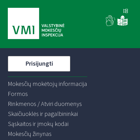
Prisijungti
Mokesčių mokėtojų informacija
Formos
Rinkmenos / Atviri duomenys
Skaičiuoklės ir pagalbininkai
Sąskaitos ir įmokų kodai
Mokesčių žinynas