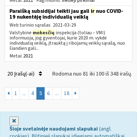
Metai:
2021
Pagrindinis:
Viešieji pirkimai
Paraišką subsidijai teikti jau gali
ir
nuo COVID-
19 nukentėję individualią veiklą
Web turinio sąrašas
2021-03-29
Valstybinė
mokesčių
inspekcija (toliau – VMI)
informuoja, jog gyventojai, kurie 2020 m. vykdė
individualią veiklą, įtrauktą į ribojamų veiklų sąrašą, nuo
šiandien gali...
Metai:
2021
20 Įrašų(-ai)
Rodoma nuo 81 iki 100 iš 348 irašų.
1
...
4
5
6
...
18
Uždaryti
Šioje svetainėje naudojami slapukai
(angl.
cookies). Būtinieji slapukai įdiegiami automatiškai