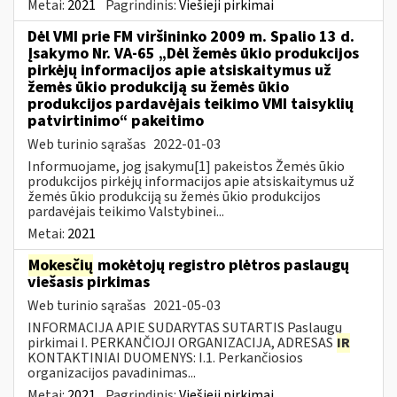
Metai:
2021
Pagrindinis:
Viešieji pirkimai
Dėl VMI prie FM viršininko 2009 m. Spalio 13 d.
Įsakymo Nr. VA-65 „Dėl žemės ūkio produkcijos
pirkėjų informacijos apie atsiskaitymus už
žemės ūkio produkciją su žemės ūkio
produkcijos pardavėjais teikimo VMI taisyklių
patvirtinimo“ pakeitimo
Web turinio sąrašas
2022-01-03
Informuojame, jog įsakymu[1] pakeistos Žemės ūkio
produkcijos pirkėjų informacijos apie atsiskaitymus už
žemės ūkio produkciją su žemės ūkio produkcijos
pardavėjais teikimo Valstybinei...
Metai:
2021
Mokesčių
mokėtojų registro plėtros paslaugų
viešasis pirkimas
Web turinio sąrašas
2021-05-03
INFORMACIJA APIE SUDARYTAS SUTARTIS Paslaugų
pirkimai I. PERKANČIOJI ORGANIZACIJA, ADRESAS
IR
KONTAKTINIAI DUOMENYS: I.1. Perkančiosios
organizacijos pavadinimas...
Metai:
2021
Pagrindinis:
Viešieji pirkimai