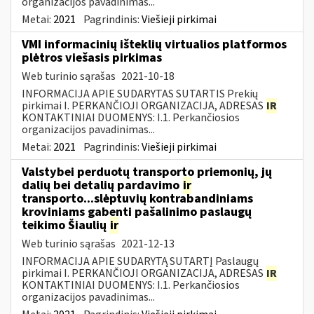
organizacijos pavadinimas...
Metai:
2021
Pagrindinis:
Viešieji pirkimai
VMI informacinių išteklių virtualios platformos
plėtros viešasis pirkimas
Web turinio sąrašas
2021-10-18
INFORMACIJA APIE SUDARYTAS SUTARTIS Prekių
pirkimai I. PERKANČIOJI ORGANIZACIJA, ADRESAS
IR
KONTAKTINIAI DUOMENYS: I.1. Perkančiosios
organizacijos pavadinimas...
Metai:
2021
Pagrindinis:
Viešieji pirkimai
Valstybei perduotų transporto priemonių, jų
dalių bei detalių pardavimo
ir
transporto...slėptuvių kontrabandiniams
kroviniams gabenti pašalinimo paslaugų
teikimo Šiaulių
ir
Web turinio sąrašas
2021-12-13
INFORMACIJA APIE SUDARYTĄ SUTARTĮ Paslaugų
pirkimai I. PERKANČIOJI ORGANIZACIJA, ADRESAS
IR
KONTAKTINIAI DUOMENYS: I.1. Perkančiosios
organizacijos pavadinimas...