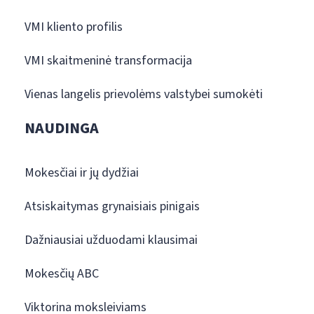
VMI kliento profilis
VMI skaitmeninė transformacija
Vienas langelis prievolėms valstybei sumokėti
NAUDINGA
Mokesčiai ir jų dydžiai
Atsiskaitymas grynaisiais pinigais
Dažniausiai užduodami klausimai
Mokesčių ABC
Viktorina moksleiviams