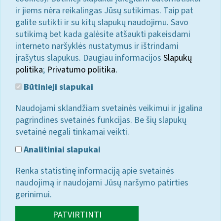
ir jiems nėra reikalingas Jūsų sutikimas. Taip pat
galite sutikti ir su kitų slapukų naudojimu. Savo
sutikimą bet kada galėsite atšaukti pakeisdami
interneto naršyklės nustatymus ir ištrindami
įrašytus slapukus. Daugiau informacijos
Slapukų
politika
;
Privatumo politika.
Būtinieji slapukai
Naudojami sklandžiam svetainės veikimui ir įgalina
pagrindines svetainės funkcijas. Be šių slapukų
svetainė negali tinkamai veikti.
Analitiniai slapukai
Renka statistinę informaciją apie svetainės
naudojimą ir naudojami Jūsų naršymo patirties
gerinimui.
PATVIRTINTI