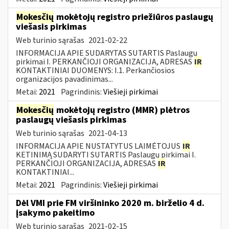
Mokesčių
mokėtojų registro priežiūros paslaugų
viešasis pirkimas
Web turinio sąrašas
2021-02-22
INFORMACIJA APIE SUDARYTAS SUTARTIS Paslaugų
pirkimai I. PERKANČIOJI ORGANIZACIJA, ADRESAS
IR
KONTAKTINIAI DUOMENYS: I.1. Perkančiosios
organizacijos pavadinimas...
Metai:
2021
Pagrindinis:
Viešieji pirkimai
Mokesčių
mokėtojų registro (MMR) plėtros
paslaugų viešasis pirkimas
Web turinio sąrašas
2021-04-13
INFORMACIJA APIE NUSTATYTUS LAIMĖTOJUS
IR
KETINIMĄ SUDARYTI SUTARTIS Paslaugų pirkimai I.
PERKANČIOJI ORGANIZACIJA, ADRESAS
IR
KONTAKTINIAI...
Metai:
2021
Pagrindinis:
Viešieji pirkimai
Dėl VMI prie FM viršininko 2020 m. birželio 4 d.
įsakymo pakeitimo
Web turinio sąrašas
2021-02-15