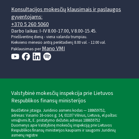
Konsultacijos mokesčių klausimais ir paslaugos
gyventojams:
+370 5 260 5060
Darbo laikas: I-IV 8.00-17.00, V 8.00-15.45.
Prieššventinę dieną - viena valanda trumpiau.
Kiekvieno mėnesio antrą penktadienį 8.00 val. - 12.00 val.
Mano VMI
Paklausimas per
Valstybinė mokesčių inspekcija prie Lietuvos
Respublikos finansų ministerijos
Biudžetinė įstaiga. Juridinio asmens kodas — 188659752,
adresas: Vasario 16-osios g. 14, 01107 Vilnius, Lietuva, el.paštas:
vmi@vmi.lt
, E. pristatymo dėžutės adresas 188659752
Duomenys apie Valstybinę mokesčių inspekciją prie Lietuvos
Respublikos finansų ministerijos kaupiami ir saugomi Juridinių
asmenų registre