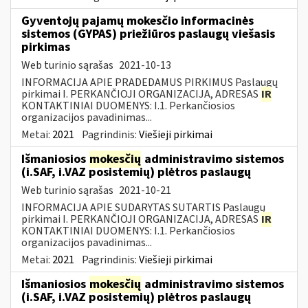
Gyventojų pajamų mokesčio informacinės
sistemos (GYPAS) priežiūros paslaugų viešasis
pirkimas
Web turinio sąrašas
2021-10-13
INFORMACIJA APIE PRADEDAMUS PIRKIMUS Paslaugų
pirkimai I. PERKANČIOJI ORGANIZACIJA, ADRESAS
IR
KONTAKTINIAI DUOMENYS: I.1. Perkančiosios
organizacijos pavadinimas...
Metai:
2021
Pagrindinis:
Viešieji pirkimai
Išmaniosios
mokesčių
administravimo sistemos
(i.SAF, i.VAZ posistemių) plėtros paslaugų
Web turinio sąrašas
2021-10-21
INFORMACIJA APIE SUDARYTAS SUTARTIS Paslaugų
pirkimai I. PERKANČIOJI ORGANIZACIJA, ADRESAS
IR
KONTAKTINIAI DUOMENYS: I.1. Perkančiosios
organizacijos pavadinimas...
Metai:
2021
Pagrindinis:
Viešieji pirkimai
Išmaniosios
mokesčių
administravimo sistemos
(i.SAF, i.VAZ posistemių) plėtros paslaugų