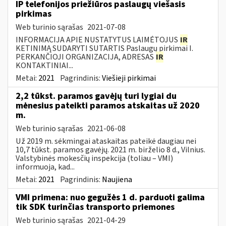
IP telefonijos priežiūros paslaugų viešasis
pirkimas
Web turinio sąrašas
2021-07-08
INFORMACIJA APIE NUSTATYTUS LAIMĖTOJUS
IR
KETINIMĄ SUDARYTI SUTARTIS Paslaugų pirkimai I.
PERKANČIOJI ORGANIZACIJA, ADRESAS
IR
KONTAKTINIAI...
Metai:
2021
Pagrindinis:
Viešieji pirkimai
2,2 tūkst. paramos gavėjų turi lygiai du
mėnesius pateikti paramos atskaitas už 2020
m.
Web turinio sąrašas
2021-06-08
Už 2019 m. sėkmingai ataskaitas pateikė daugiau nei
10,7 tūkst. paramos gavėjų. 2021 m. birželio 8 d., Vilnius.
Valstybinės mokesčių inspekcija (toliau – VMI)
informuoja, kad...
Metai:
2021
Pagrindinis:
Naujiena
VMI primena: nuo gegužės 1 d. parduoti galima
tik SDK turinčias transporto priemones
Web turinio sąrašas
2021-04-29