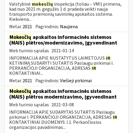
Valstybinė
mokesčių
inspekcija (toliau – VMI) primena,
kad nuo 2021 m. gegužės 1 d. pradeda veikti nauja
transporto priemonių savininkų apskaitos sistema.
Kiekviena...
Metai:
2021
Pagrindinis:
Naujiena
Mokesčių
apskaitos informacinės sistemos
(MAIS) plėtros/modernizavimo, įgyvendinant
Web turinio sąrašas
2021-01-14
INFORMACIJA APIE NUSTATYTUS LAIMĖTOJUS
IR
KETINIMĄ SUDARYTI SUTARTIS Paslaugų pirkimai I.
PERKANČIOJI ORGANIZACIJA, ADRESAS
IR
KONTAKTINIAI...
Metai:
2021
Pagrindinis:
Viešieji pirkimai
Mokesčių
apskaitos informacinės sistemos
(MAIS) plėtros modernizavimo, įgyvendinant
Web turinio sąrašas
2021-03-08
INFORMACIJA APIE SUDARYTAS SUTARTIS Paslaugų
pirkimai I. PERKANČIOJI ORGANIZACIJA, ADRESAS
IR
KONTAKTINIAI DUOMENYS: I.1. Perkančiosios
organizacijos pavadinimas...