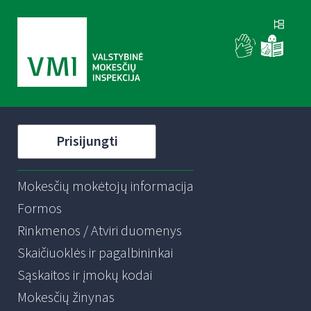
Prisijungti
Mokesčių mokėtojų informacija
Formos
Rinkmenos / Atviri duomenys
Skaičiuoklės ir pagalbininkai
Sąskaitos ir įmokų kodai
Mokesčių žinynas