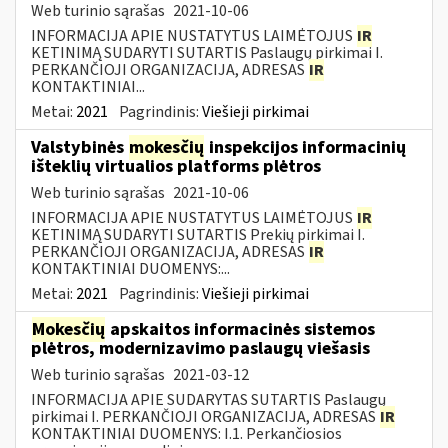
Web turinio sąrašas
2021-10-06
INFORMACIJA APIE NUSTATYTUS LAIMĖTOJUS
IR
KETINIMĄ SUDARYTI SUTARTIS Paslaugų pirkimai I.
PERKANČIOJI ORGANIZACIJA, ADRESAS
IR
KONTAKTINIAI...
Metai:
2021
Pagrindinis:
Viešieji pirkimai
Valstybinės
mokesčių
inspekcijos informacinių
išteklių virtualios platforms plėtros
Web turinio sąrašas
2021-10-06
INFORMACIJA APIE NUSTATYTUS LAIMĖTOJUS
IR
KETINIMĄ SUDARYTI SUTARTIS Prekių pirkimai I.
PERKANČIOJI ORGANIZACIJA, ADRESAS
IR
KONTAKTINIAI DUOMENYS:...
Metai:
2021
Pagrindinis:
Viešieji pirkimai
Mokesčių
apskaitos informacinės sistemos
plėtros, modernizavimo paslaugų viešasis
Web turinio sąrašas
2021-03-12
INFORMACIJA APIE SUDARYTAS SUTARTIS Paslaugų
pirkimai I. PERKANČIOJI ORGANIZACIJA, ADRESAS
IR
KONTAKTINIAI DUOMENYS: I.1. Perkančiosios