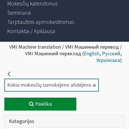
Mokesčių kalendorius
Seminarai
Tarptautinis apmokestinimas
Kontaktai / Apklausa
VMI Machine translation / VMI Машинный перевод /
VMI Машинний переклад (
English
,
Русский
,
Українська
)
Paieška
Kategorijos