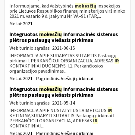
Informuojame, kad Valstybinės
mokesčių
inspekcijos
prie Lietuvos Respublikos finansų ministerijos viršininko
2021 m. vasario 9 d. įsakymu Nr. VA–91 (TAR,...
Metai:
2021
Integruotos
mokesčių
informacinės sistemos
plėtros paslaugų viešasis pirkimas
Web turinio sąrašas
2021-06-15
INFORMACIJA APIE SUDARYTAS SUTARTIS Paslaugų
pirkimai I. PERKANČIOJI ORGANIZACIJA, ADRESAS
IR
KONTAKTINIAI DUOMENYS: I.1. Perkančiosios
organizacijos pavadinimas...
Metai:
2021
Pagrindinis:
Viešieji pirkimai
Integruotos
mokesčių
informacinės sistemos
plėtros paslaugų viešasis pirkimas
Web turinio sąrašas
2021-05-14
INFORMACIJA APIE NUSTATYTUS LAIMĖTOJUS
IR
KETINIMĄ SUDARYTI SUTARTIS Paslaugų pirkimai I.
PERKANČIOJI ORGANIZACIJA, ADRESAS
IR
KONTAKTINIAI...
Metai:
2021
Pagrindinis:
Viešieji pirkimai