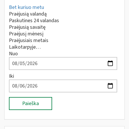
Bet kuriuo metu
Praėjusią valandą
Paskutines 24 valandas
Praėjusią savaitę
Praėjusį mėnesį
Praėjusiais metais
Laikotarpyje…
Nuo
Iki
Paieška