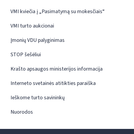
VMI kviečia į „Pasimatymą su mokesčiais“
VMI turto aukcionai
Įmonių VDU palyginimas
STOP šešėliui
Krašto apsaugos ministerijos informacija
Interneto svetainės atitikties paraiška
Ieškome turto savininkų
Nuorodos