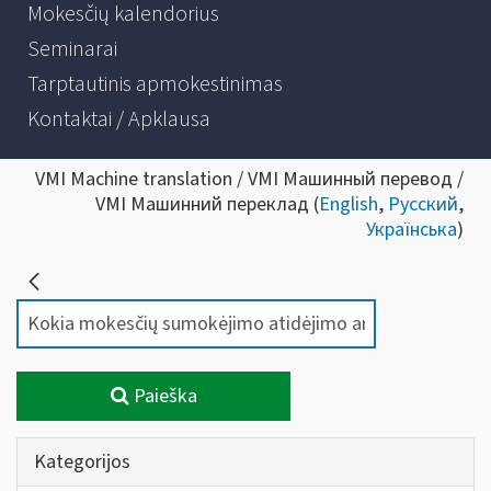
Mokesčių kalendorius
Seminarai
Tarptautinis apmokestinimas
Kontaktai / Apklausa
VMI Machine translation / VMI Машинный перевод /
VMI Машинний переклад (
English
,
Русский
,
Українська
)
Paieška
Kategorijos