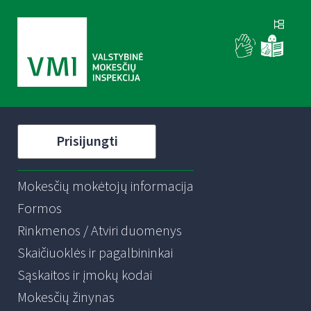
Prisijungti
Mokesčių mokėtojų informacija
Formos
Rinkmenos / Atviri duomenys
Skaičiuoklės ir pagalbininkai
Sąskaitos ir įmokų kodai
Mokesčių žinynas