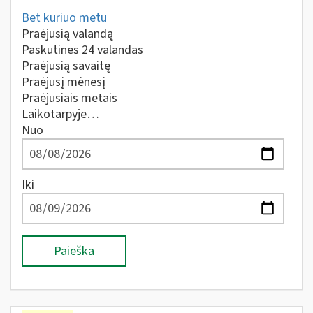
Bet kuriuo metu
Praėjusią valandą
Paskutines 24 valandas
Praėjusią savaitę
Praėjusį mėnesį
Praėjusiais metais
Laikotarpyje…
Nuo
Iki
Paieška