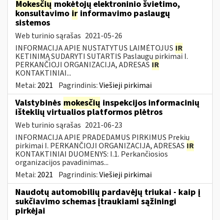
Mokesčių
mokėtojų elektroninio švietimo,
konsultavimo
ir
informavimo paslaugų
sistemos
Web turinio sąrašas
2021-05-26
INFORMACIJA APIE NUSTATYTUS LAIMĖTOJUS
IR
KETINIMĄ SUDARYTI SUTARTIS Paslaugų pirkimai I.
PERKANČIOJI ORGANIZACIJA, ADRESAS
IR
KONTAKTINIAI...
Metai:
2021
Pagrindinis:
Viešieji pirkimai
Valstybinės
mokesčių
inspekcijos informacinių
išteklių virtualios platformos plėtros
Web turinio sąrašas
2021-06-23
INFORMACIJA APIE PRADEDAMUS PIRKIMUS Prekių
pirkimai I. PERKANČIOJI ORGANIZACIJA, ADRESAS
IR
KONTAKTINIAI DUOMENYS: I.1. Perkančiosios
organizacijos pavadinimas...
Metai:
2021
Pagrindinis:
Viešieji pirkimai
Naudotų automobilių pardavėjų triukai - kaip į
sukčiavimo schemas įtraukiami sąžiningi
pirkėjai