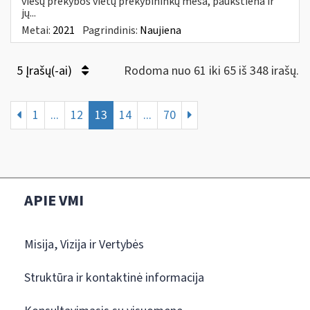
viešų prekybos vietų prekybininkų mėsa, paukštiena ir
jų...
Metai:
2021
Pagrindinis:
Naujiena
5 Įrašų(-ai)
Rodoma nuo 61 iki 65 iš 348 irašų.
1
...
12
13
14
...
70
APIE VMI
Misija, Vizija ir Vertybės
Struktūra ir kontaktinė informacija