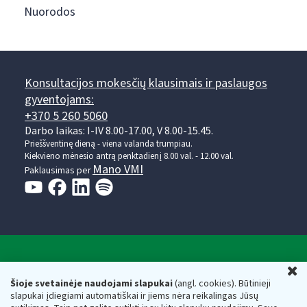
Nuorodos
Konsultacijos mokesčių klausimais ir paslaugos
gyventojams:
+370 5 260 5060
Darbo laikas: I-IV 8.00-17.00, V 8.00-15.45.
Prieššventinę dieną - viena valanda trumpiau.
Kiekvieno mėnesio antrą penktadienį 8.00 val. - 12.00 val.
Mano VMI
Paklausimas per
Valstybinė mokesčių inspekcija prie Lietuvos
U
Respublikos finansų ministerijos
Šioje svetainėje naudojami slapukai
(angl. cookies). Būtinieji
slapukai įdiegiami automatiškai ir jiems nėra reikalingas Jūsų
Biudžetinė įstaiga. Juridinio asmens kodas — 188659752,