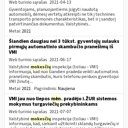
Web turinio sąrašas
2021-04-13
Gyventojams, planuojantiems įsigyti naudotą
automobilį, dėmesį vertėtų atkreipti ne tik į technines
transporto priemonės charakteristikas, bet ir į sandorį
patvirtinančius dokumentus. Valstybinės...
Metai:
2021
Šiandien daugiau nei 3 tūkst. gyventojų sulauks
pirmųjų automatinio skambučio pranešimų iš
VMI
Web turinio sąrašas
2021-06-17
Valstybinė
mokesčių
inspekcija (toliau – VMI)
informuoja, kad nuo šiandien pradeda veikti automatinis
pranešimų skambutis, kuris telefonu perduos gyventojui
VMI žinutę....
Metai:
2021
Pagrindinis:
Naujiena
VMI jau nuo liepos
mėn
. pradėjo i.ŽUR sistemos
mokymus turgaviečių prekybininkams
Web turinio sąrašas
2021-07-07
Valstybinė
mokesčių
inspekcija (toliau – VMI)
informuoja, kad, siekiant užtikrinti sklandų turgaviečių ir