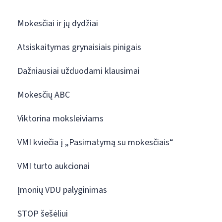
Mokesčiai ir jų dydžiai
Atsiskaitymas grynaisiais pinigais
Dažniausiai užduodami klausimai
Mokesčių ABC
Viktorina moksleiviams
VMI kviečia į „Pasimatymą su mokesčiais“
VMI turto aukcionai
Įmonių VDU palyginimas
STOP šešėliui