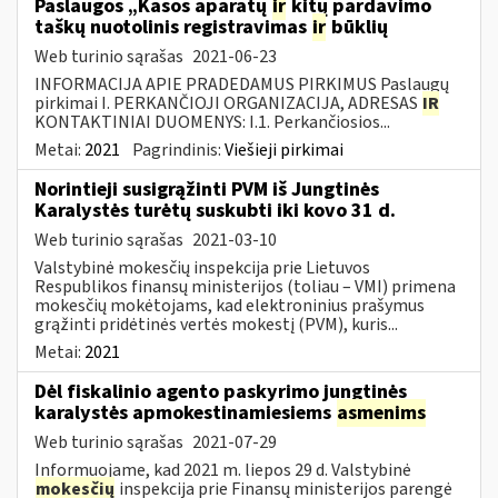
Paslaugos „Kasos aparatų
ir
kitų pardavimo
taškų nuotolinis registravimas
ir
būklių
Web turinio sąrašas
2021-06-23
INFORMACIJA APIE PRADEDAMUS PIRKIMUS Paslaugų
pirkimai I. PERKANČIOJI ORGANIZACIJA, ADRESAS
IR
KONTAKTINIAI DUOMENYS: I.1. Perkančiosios...
Metai:
2021
Pagrindinis:
Viešieji pirkimai
Norintieji susigrąžinti PVM iš Jungtinės
Karalystės turėtų suskubti iki kovo 31 d.
Web turinio sąrašas
2021-03-10
Valstybinė mokesčių inspekcija prie Lietuvos
Respublikos finansų ministerijos (toliau – VMI) primena
mokesčių mokėtojams, kad elektroninius prašymus
grąžinti pridėtinės vertės mokestį (PVM), kuris...
Metai:
2021
Dėl fiskalinio agento paskyrimo jungtinės
karalystės apmokestinamiesiems
asmenims
Web turinio sąrašas
2021-07-29
Informuojame, kad 2021 m. liepos 29 d. Valstybinė
mokesčių
inspekcija prie Finansų ministerijos parengė