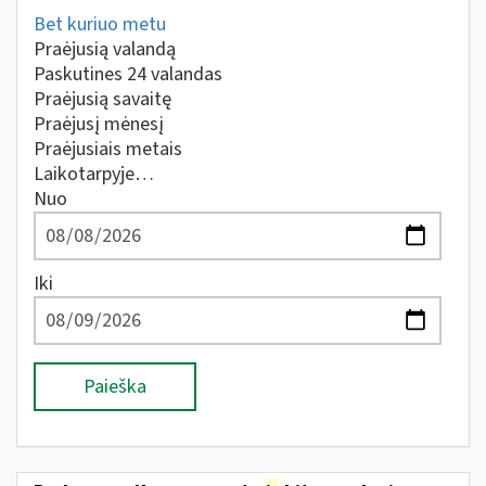
Bet kuriuo metu
Praėjusią valandą
Paskutines 24 valandas
Praėjusią savaitę
Praėjusį mėnesį
Praėjusiais metais
Laikotarpyje…
Nuo
Iki
Paieška