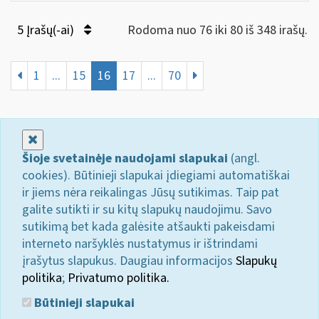
5 Įrašų(-ai)
Rodoma nuo 76 iki 80 iš 348 irašų.
1
...
15
16
17
...
70
Uždaryti
Šioje svetainėje naudojami slapukai
(angl.
cookies). Būtinieji slapukai įdiegiami automatiškai
ir jiems nėra reikalingas Jūsų sutikimas. Taip pat
galite sutikti ir su kitų slapukų naudojimu. Savo
sutikimą bet kada galėsite atšaukti pakeisdami
interneto naršyklės nustatymus ir ištrindami
įrašytus slapukus. Daugiau informacijos
Slapukų
politika
;
Privatumo politika.
Būtinieji slapukai