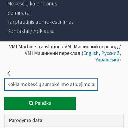
Mokesčių kalendorius
Seminarai
Tarptautinis apmokestinimas
Kontaktai / Apklausa
VMI Machine translation / VMI Машинный перевод /
VMI Машинний переклад (
English
,
Русский
,
Українська
)
Paieška
Parodymo data