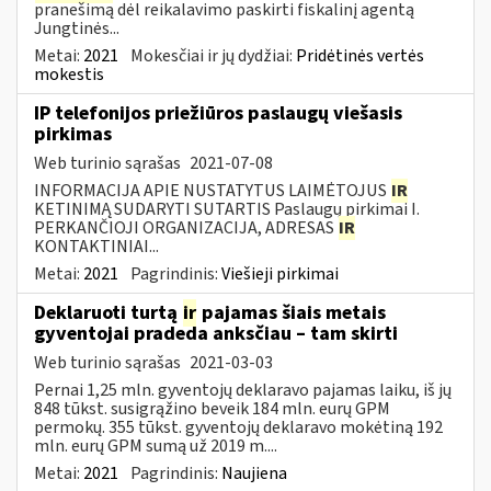
pranešimą dėl reikalavimo paskirti fiskalinį agentą
Jungtinės...
Metai:
2021
Mokesčiai ir jų dydžiai:
Pridėtinės vertės
mokestis
IP telefonijos priežiūros paslaugų viešasis
pirkimas
Web turinio sąrašas
2021-07-08
INFORMACIJA APIE NUSTATYTUS LAIMĖTOJUS
IR
KETINIMĄ SUDARYTI SUTARTIS Paslaugų pirkimai I.
PERKANČIOJI ORGANIZACIJA, ADRESAS
IR
KONTAKTINIAI...
Metai:
2021
Pagrindinis:
Viešieji pirkimai
Deklaruoti turtą
ir
pajamas šiais metais
gyventojai pradeda anksčiau – tam skirti
Web turinio sąrašas
2021-03-03
Pernai 1,25 mln. gyventojų deklaravo pajamas laiku, iš jų
848 tūkst. susigrąžino beveik 184 mln. eurų GPM
permokų. 355 tūkst. gyventojų deklaravo mokėtiną 192
mln. eurų GPM sumą už 2019 m....
Metai:
2021
Pagrindinis:
Naujiena