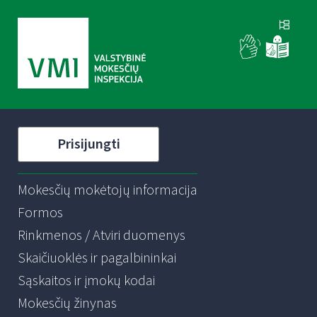
Prisijungti
Mokesčių mokėtojų informacija
Formos
Rinkmenos / Atviri duomenys
Skaičiuoklės ir pagalbininkai
Sąskaitos ir įmokų kodai
Mokesčių žinynas