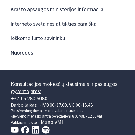
Krašto apsaugos ministerijos informacija
Interneto svetainės atitikties paraiška
Ieškome turto savininkų
Nuorodos
Konsultacijos mokesčių klausimais ir paslaugos
gyventojams:
+370 5 260 5060
Darbo laikas: I-IV 8.00-17.00, V 8.00-15.45.
Prieššventinę dieną - viena valanda trumpiau.
Kiekvieno mėnesio antrą penktadienį 8.00 val. - 12.00 val.
Mano VMI
Paklausimas per