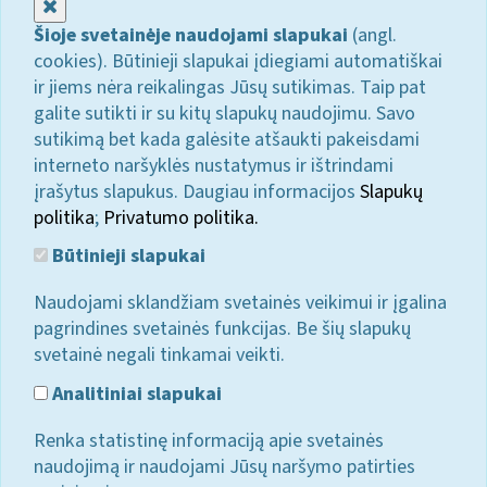
Uždaryti
Šioje svetainėje naudojami slapukai
(angl.
cookies). Būtinieji slapukai įdiegiami automatiškai
ir jiems nėra reikalingas Jūsų sutikimas. Taip pat
galite sutikti ir su kitų slapukų naudojimu. Savo
sutikimą bet kada galėsite atšaukti pakeisdami
interneto naršyklės nustatymus ir ištrindami
įrašytus slapukus. Daugiau informacijos
Slapukų
politika
;
Privatumo politika.
Būtinieji slapukai
Naudojami sklandžiam svetainės veikimui ir įgalina
pagrindines svetainės funkcijas. Be šių slapukų
svetainė negali tinkamai veikti.
Analitiniai slapukai
Renka statistinę informaciją apie svetainės
naudojimą ir naudojami Jūsų naršymo patirties