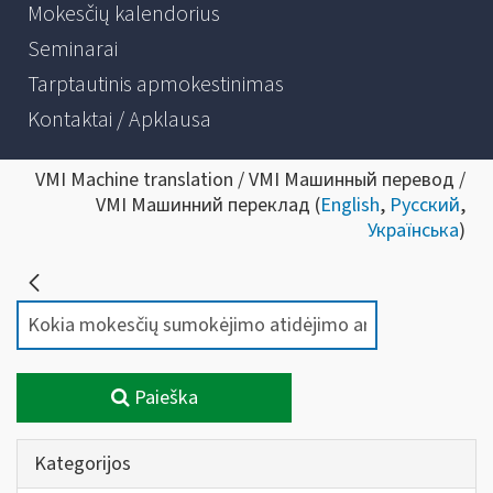
Mokesčių kalendorius
Seminarai
Tarptautinis apmokestinimas
Kontaktai / Apklausa
VMI Machine translation / VMI Машинный перевод /
VMI Машинний переклад (
English
,
Русский
,
Українська
)
Paieška
Kategorijos