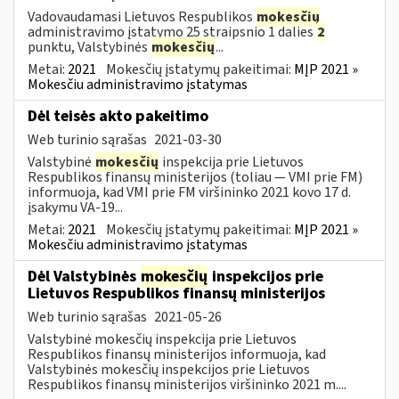
Vadovaudamasi Lietuvos Respublikos
mokesčių
administravimo įstatymo 25 straipsnio 1 dalies
2
punktu, Valstybinės
mokesčių
...
Metai:
2021
Mokesčių įstatymų pakeitimai:
MĮP 2021 »
Mokesčiu administravimo įstatymas
Dėl teisės akto pakeitimo
Web turinio sąrašas
2021-03-30
Valstybinė
mokesčių
inspekcija prie Lietuvos
Respublikos finansų ministerijos (toliau ― VMI prie FM)
informuoja, kad VMI prie FM viršininko 2021 kovo 17 d.
įsakymu VA-19...
Metai:
2021
Mokesčių įstatymų pakeitimai:
MĮP 2021 »
Mokesčiu administravimo įstatymas
Dėl Valstybinės
mokesčių
inspekcijos prie
Lietuvos Respublikos finansų ministerijos
Web turinio sąrašas
2021-05-26
Valstybinė mokesčių inspekcija prie Lietuvos
Respublikos finansų ministerijos informuoja, kad
Valstybinės mokesčių inspekcijos prie Lietuvos
Respublikos finansų ministerijos viršininko 2021 m....