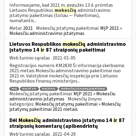
Informuojame, kad 2021 m. gegužės 13 d. priimtas
Lietuvos Respublikos
mokesčių
administravimo
įstatymo pakeitimas (toliau — Pakeitimas),
numatantis...
Metai:
2021
Mokesčių įstatymų pakeitimai:
MĮP 2021 »
Mokesčiu administravimo įstatymas
Lietuvos Respublikos
mokesčių
administravimo
įstatymo 14
ir
87 straipsnių pakeitimai
Web turinio sąrašas
2021-01-05
Registracijos numeris KM2830 Ši informacija skelbiama:
2021 metais Mokesčiu administravimo pakeitimai nuo
2021 m. Valstybinė mokesčių inspekcija prie Lietuvos
Respublikos finansų ministerijos...
maį
maį 87 str.
maį14 str.
mokesčių įstatymų pakeitimai
Mokesčių įstatymų pakeitimai:
MĮP 2021 » Mokesčiu
administravimo įstatymas
Mokesčių žinyno
kategorijos:
Mokesčių įstatymų pakeitimai » Mokesčių
įstatymų pakeitimai 2021 metais
Dėl
Mokesčių
administravimo įstatymo 14
ir
87
straipsnių komentarų (apibendrintų
Web turinio sąrašas
2021-04-29