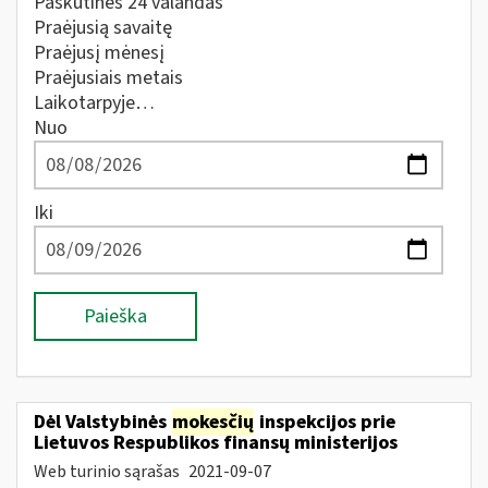
Paskutines 24 valandas
Praėjusią savaitę
Praėjusį mėnesį
Praėjusiais metais
Laikotarpyje…
Nuo
Iki
Paieška
Dėl Valstybinės
mokesčių
inspekcijos prie
Lietuvos Respublikos finansų ministerijos
Web turinio sąrašas
2021-09-07