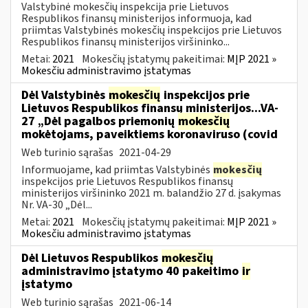
Valstybinė mokesčių inspekcija prie Lietuvos
Respublikos finansų ministerijos informuoja, kad
priimtas Valstybinės mokesčių inspekcijos prie Lietuvos
Respublikos finansų ministerijos viršininko...
Metai:
2021
Mokesčių įstatymų pakeitimai:
MĮP 2021 »
Mokesčiu administravimo įstatymas
Dėl Valstybinės
mokesčių
inspekcijos prie
Lietuvos Respublikos finansų ministerijos...VA-
27 „Dėl pagalbos priemonių
mokesčių
mokėtojams, paveiktiems koronaviruso (covid
Web turinio sąrašas
2021-04-29
Informuojame, kad priimtas Valstybinės
mokesčių
inspekcijos prie Lietuvos Respublikos finansų
ministerijos viršininko 2021 m. balandžio 27 d. įsakymas
Nr. VA-30 „Dėl...
Metai:
2021
Mokesčių įstatymų pakeitimai:
MĮP 2021 »
Mokesčiu administravimo įstatymas
Dėl Lietuvos Respublikos
mokesčių
administravimo įstatymo 40 pakeitimo
ir
įstatymo
Web turinio sąrašas
2021-06-14