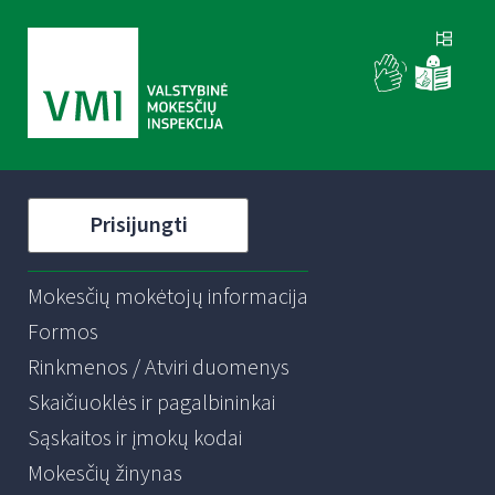
Prisijungti
Mokesčių mokėtojų informacija
Formos
Rinkmenos / Atviri duomenys
Skaičiuoklės ir pagalbininkai
Sąskaitos ir įmokų kodai
Mokesčių žinynas