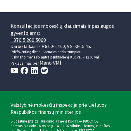
Konsultacijos mokesčių klausimais ir paslaugos
gyventojams:
+370 5 260 5060
Darbo laikas: I-IV 8.00-17.00, V 8.00-15.45.
Prieššventinę dieną - viena valanda trumpiau.
Kiekvieno mėnesio antrą penktadienį 8.00 val. - 12.00 val.
Mano VMI
Paklausimas per
Valstybinė mokesčių inspekcija prie Lietuvos
Respublikos finansų ministerijos
Biudžetinė įstaiga. Juridinio asmens kodas — 188659752,
adresas: Vasario 16-osios g. 14, 01107 Vilnius, Lietuva, el.paštas:
vmi@vmi.lt
, E. pristatymo dėžutės adresas 188659752