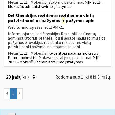
Metai:
2021
Mokesčių įstatymų pakeitimai:
MĮP 2021 »
Mokesčiu administravimo įstatymas
Dėl Slovakijos rezidento rezidavimo vietą
patvirtinančios pažymos
ir
pažymos apie
Web turinio sąrašas
2021-04-21
Informuojame, kad Slovakijos Respublikos finansų
administratorius pranešė, jog išleistos naujų formų šios
pažymos: Slovakijos rezidento rezidavimo vietą
patvirtinanti pažyma, naudojama taikant ...
Metai:
2021
Mokesčiai:
Gyventojų pajamų mokestis
Pelno mokestis
Mokesčių įstatymų pakeitimai:
MĮP
2021 » Mokesčiu administravimo įstatymas
20 Įrašų(-ai)
Rodoma nuo 1 iki 8 iš 8 irašų.
1