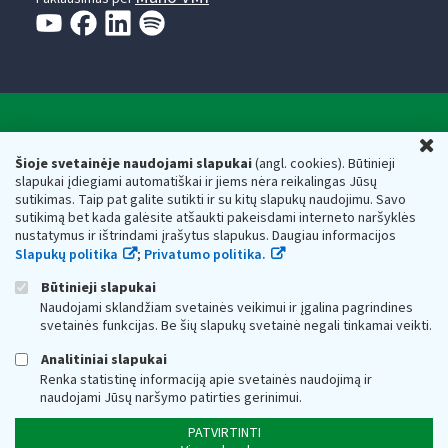
Valstybinė mokesčių inspekcija prie Lietuvos
U
Respublikos finansų ministerijos
Šioje svetainėje naudojami slapukai
(angl. cookies). Būtinieji
slapukai įdiegiami automatiškai ir jiems nėra reikalingas Jūsų
Biudžetinė įstaiga. Juridinio asmens kodas — 188659752,
sutikimas. Taip pat galite sutikti ir su kitų slapukų naudojimu. Savo
adresas: Vasario 16-osios g. 14, 01107 Vilnius, Lietuva, el.paštas:
sutikimą bet kada galėsite atšaukti pakeisdami interneto naršyklės
vmi@vmi.lt
, E. pristatymo dėžutės adresas 188659752
nustatymus ir ištrindami įrašytus slapukus. Daugiau informacijos
Duomenys apie Valstybinę mokesčių inspekciją prie Lietuvos
Slapukų politika
;
Privatumo politika.
Respublikos finansų ministerijos kaupiami ir saugomi Juridinių
asmenų registre
Būtinieji slapukai
Naudojami sklandžiam svetainės veikimui ir įgalina pagrindines
svetainės funkcijas. Be šių slapukų svetainė negali tinkamai veikti.
Analitiniai slapukai
Renka statistinę informaciją apie svetainės naudojimą ir
naudojami Jūsų naršymo patirties gerinimui.
PATVIRTINTI