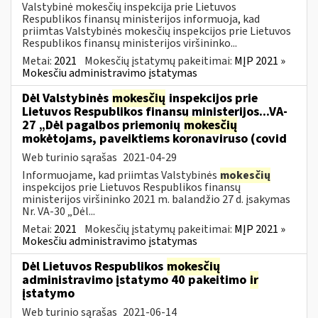
Valstybinė mokesčių inspekcija prie Lietuvos
Respublikos finansų ministerijos informuoja, kad
priimtas Valstybinės mokesčių inspekcijos prie Lietuvos
Respublikos finansų ministerijos viršininko...
Metai:
2021
Mokesčių įstatymų pakeitimai:
MĮP 2021 »
Mokesčiu administravimo įstatymas
Dėl Valstybinės
mokesčių
inspekcijos prie
Lietuvos Respublikos finansų ministerijos...VA-
27 „Dėl pagalbos priemonių
mokesčių
mokėtojams, paveiktiems koronaviruso (covid
Web turinio sąrašas
2021-04-29
Informuojame, kad priimtas Valstybinės
mokesčių
inspekcijos prie Lietuvos Respublikos finansų
ministerijos viršininko 2021 m. balandžio 27 d. įsakymas
Nr. VA-30 „Dėl...
Metai:
2021
Mokesčių įstatymų pakeitimai:
MĮP 2021 »
Mokesčiu administravimo įstatymas
Dėl Lietuvos Respublikos
mokesčių
administravimo įstatymo 40 pakeitimo
ir
įstatymo
Web turinio sąrašas
2021-06-14