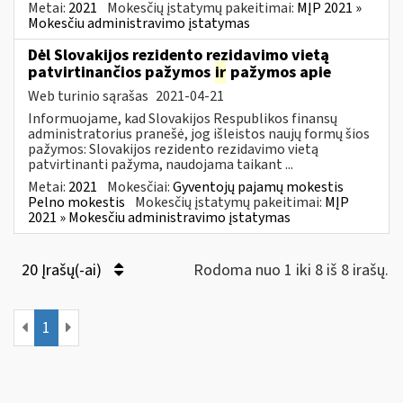
Metai:
2021
Mokesčių įstatymų pakeitimai:
MĮP 2021 »
Mokesčiu administravimo įstatymas
Dėl Slovakijos rezidento rezidavimo vietą
patvirtinančios pažymos
ir
pažymos apie
Web turinio sąrašas
2021-04-21
Informuojame, kad Slovakijos Respublikos finansų
administratorius pranešė, jog išleistos naujų formų šios
pažymos: Slovakijos rezidento rezidavimo vietą
patvirtinanti pažyma, naudojama taikant ...
Metai:
2021
Mokesčiai:
Gyventojų pajamų mokestis
Pelno mokestis
Mokesčių įstatymų pakeitimai:
MĮP
2021 » Mokesčiu administravimo įstatymas
20 Įrašų(-ai)
Rodoma nuo 1 iki 8 iš 8 irašų.
1