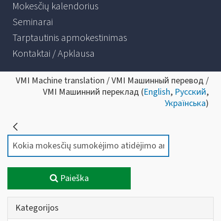
Mokesčių kalendorius
Seminarai
Tarptautinis apmokestinimas
Kontaktai / Apklausa
VMI Machine translation / VMI Машинный перевод /
VMI Машинний переклад (
English
,
Русский
,
Українська
)
Paieška
Kategorijos