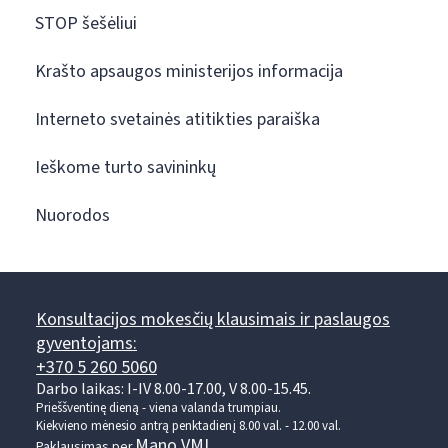
STOP šešėliui
Krašto apsaugos ministerijos informacija
Interneto svetainės atitikties paraiška
Ieškome turto savininkų
Nuorodos
Konsultacijos mokesčių klausimais ir paslaugos
gyventojams:
+370 5 260 5060
Darbo laikas: I-IV 8.00-17.00, V 8.00-15.45.
Prieššventinę dieną - viena valanda trumpiau.
Kiekvieno mėnesio antrą penktadienį 8.00 val. - 12.00 val.
Mano VMI
Paklausimas per