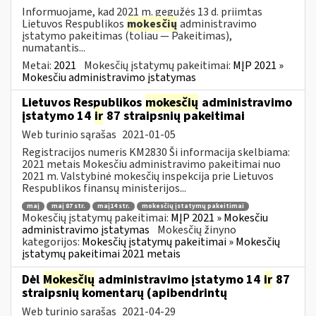
Informuojame, kad 2021 m. gegužės 13 d. priimtas
Lietuvos Respublikos
mokesčių
administravimo
įstatymo pakeitimas (toliau — Pakeitimas),
numatantis...
Metai:
2021
Mokesčių įstatymų pakeitimai:
MĮP 2021 »
Mokesčiu administravimo įstatymas
Lietuvos Respublikos
mokesčių
administravimo
įstatymo 14
ir
87 straipsnių pakeitimai
Web turinio sąrašas
2021-01-05
Registracijos numeris KM2830 Ši informacija skelbiama:
2021 metais Mokesčiu administravimo pakeitimai nuo
2021 m. Valstybinė mokesčių inspekcija prie Lietuvos
Respublikos finansų ministerijos...
maį
maį 87 str.
maį14 str.
mokesčių įstatymų pakeitimai
Mokesčių įstatymų pakeitimai:
MĮP 2021 » Mokesčiu
administravimo įstatymas
Mokesčių žinyno
kategorijos:
Mokesčių įstatymų pakeitimai » Mokesčių
įstatymų pakeitimai 2021 metais
Dėl
Mokesčių
administravimo įstatymo 14
ir
87
straipsnių komentarų (apibendrintų
Web turinio sąrašas
2021-04-29