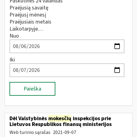
Paskutines 24 valandas
Praėjusią savaitę
Praėjusį mėnesį
Praėjusiais metais
Laikotarpyje…
Nuo
Iki
Paieška
Dėl Valstybinės
mokesčių
inspekcijos prie
Lietuvos Respublikos finansų ministerijos
Web turinio sąrašas
2021-09-07