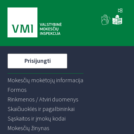
Prisijungti
Mokesčių mokėtojų informacija
Formos
Rinkmenos / Atviri duomenys
Skaičiuoklės ir pagalbininkai
Sąskaitos ir įmokų kodai
Mokesčių žinynas