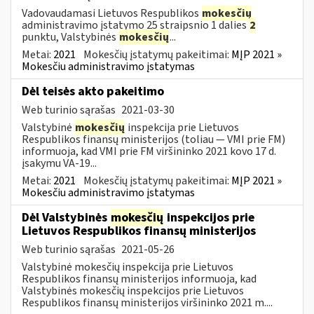
Vadovaudamasi Lietuvos Respublikos
mokesčių
administravimo įstatymo 25 straipsnio 1 dalies
2
punktu, Valstybinės
mokesčių
...
Metai:
2021
Mokesčių įstatymų pakeitimai:
MĮP 2021 »
Mokesčiu administravimo įstatymas
Dėl teisės akto pakeitimo
Web turinio sąrašas
2021-03-30
Valstybinė
mokesčių
inspekcija prie Lietuvos
Respublikos finansų ministerijos (toliau ― VMI prie FM)
informuoja, kad VMI prie FM viršininko 2021 kovo 17 d.
įsakymu VA-19...
Metai:
2021
Mokesčių įstatymų pakeitimai:
MĮP 2021 »
Mokesčiu administravimo įstatymas
Dėl Valstybinės
mokesčių
inspekcijos prie
Lietuvos Respublikos finansų ministerijos
Web turinio sąrašas
2021-05-26
Valstybinė mokesčių inspekcija prie Lietuvos
Respublikos finansų ministerijos informuoja, kad
Valstybinės mokesčių inspekcijos prie Lietuvos
Respublikos finansų ministerijos viršininko 2021 m....