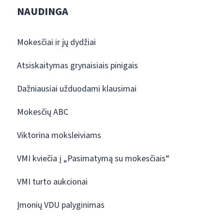
NAUDINGA
Mokesčiai ir jų dydžiai
Atsiskaitymas grynaisiais pinigais
Dažniausiai užduodami klausimai
Mokesčių ABC
Viktorina moksleiviams
VMI kviečia į „Pasimatymą su mokesčiais“
VMI turto aukcionai
Įmonių VDU palyginimas