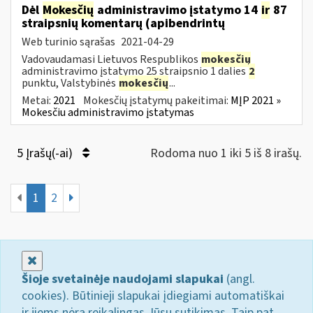
Dėl
Mokesčių
administravimo įstatymo 14
ir
87
straipsnių komentarų (apibendrintų
Web turinio sąrašas
2021-04-29
Vadovaudamasi Lietuvos Respublikos
mokesčių
administravimo įstatymo 25 straipsnio 1 dalies
2
punktu, Valstybinės
mokesčių
...
Metai:
2021
Mokesčių įstatymų pakeitimai:
MĮP 2021 »
Mokesčiu administravimo įstatymas
5 Įrašų(-ai)
Rodoma nuo 1 iki 5 iš 8 irašų.
1
2
Uždaryti
Šioje svetainėje naudojami slapukai
(angl.
cookies). Būtinieji slapukai įdiegiami automatiškai
ir jiems nėra reikalingas Jūsų sutikimas. Taip pat