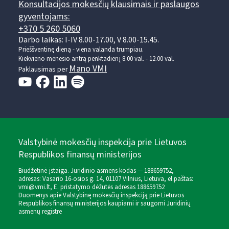
Konsultacijos mokesčių klausimais ir paslaugos
gyventojams:
+370 5 260 5060
Darbo laikas: I-IV 8.00-17.00, V 8.00-15.45.
Prieššventinę dieną - viena valanda trumpiau.
Kiekvieno mėnesio antrą penktadienį 8.00 val. - 12.00 val.
Mano VMI
Paklausimas per
Valstybinė mokesčių inspekcija prie Lietuvos
Respublikos finansų ministerijos
Biudžetinė įstaiga. Juridinio asmens kodas — 188659752,
adresas: Vasario 16-osios g. 14, 01107 Vilnius, Lietuva, el.paštas:
vmi@vmi.lt
, E. pristatymo dėžutės adresas 188659752
Duomenys apie Valstybinę mokesčių inspekciją prie Lietuvos
Respublikos finansų ministerijos kaupiami ir saugomi Juridinių
asmenų registre