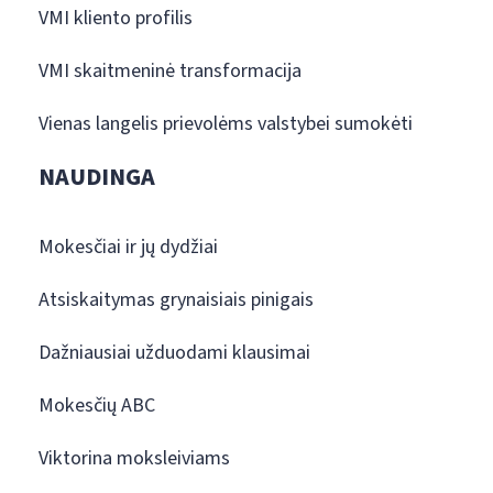
VMI kliento profilis
VMI skaitmeninė transformacija
Vienas langelis prievolėms valstybei sumokėti
NAUDINGA
Mokesčiai ir jų dydžiai
Atsiskaitymas grynaisiais pinigais
Dažniausiai užduodami klausimai
Mokesčių ABC
Viktorina moksleiviams