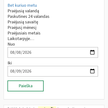
Bet kuriuo metu
Praėjusią valandą
Paskutines 24 valandas
Praėjusią savaitę
Praėjusį mėnesį
Praėjusiais metais
Laikotarpyje…
Nuo
Iki
Paieška