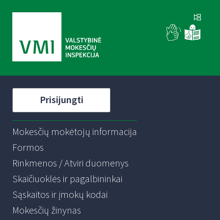
Prisijungti
Mokesčių mokėtojų informacija
Formos
Rinkmenos / Atviri duomenys
Skaičiuoklės ir pagalbininkai
Sąskaitos ir įmokų kodai
Mokesčių žinynas