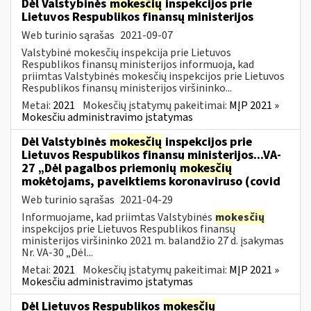
Dėl Valstybinės
mokesčių
inspekcijos prie
Lietuvos Respublikos finansų ministerijos
Web turinio sąrašas
2021-09-07
Valstybinė mokesčių inspekcija prie Lietuvos
Respublikos finansų ministerijos informuoja, kad
priimtas Valstybinės mokesčių inspekcijos prie Lietuvos
Respublikos finansų ministerijos viršininko...
Metai:
2021
Mokesčių įstatymų pakeitimai:
MĮP 2021 »
Mokesčiu administravimo įstatymas
Dėl Valstybinės
mokesčių
inspekcijos prie
Lietuvos Respublikos finansų ministerijos...VA-
27 „Dėl pagalbos priemonių
mokesčių
mokėtojams, paveiktiems koronaviruso (covid
Web turinio sąrašas
2021-04-29
Informuojame, kad priimtas Valstybinės
mokesčių
inspekcijos prie Lietuvos Respublikos finansų
ministerijos viršininko 2021 m. balandžio 27 d. įsakymas
Nr. VA-30 „Dėl...
Metai:
2021
Mokesčių įstatymų pakeitimai:
MĮP 2021 »
Mokesčiu administravimo įstatymas
Dėl Lietuvos Respublikos
mokesčių