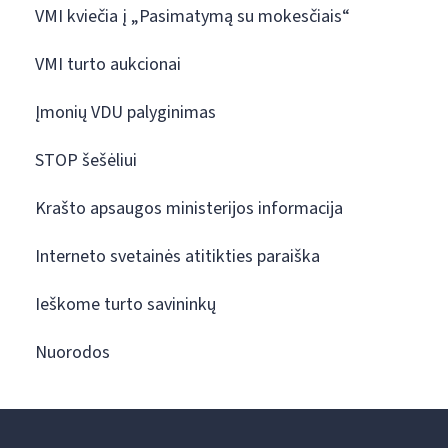
VMI kviečia į „Pasimatymą su mokesčiais“
VMI turto aukcionai
Įmonių VDU palyginimas
STOP šešėliui
Krašto apsaugos ministerijos informacija
Interneto svetainės atitikties paraiška
Ieškome turto savininkų
Nuorodos