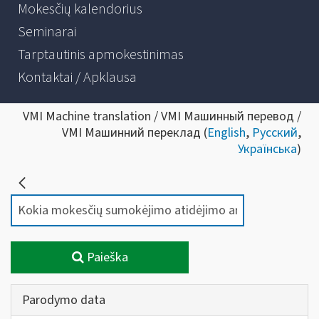
Mokesčių kalendorius
Seminarai
Tarptautinis apmokestinimas
Kontaktai / Apklausa
VMI Machine translation / VMI Машинный перевод /
VMI Машинний переклад (
English
,
Русский
,
Українська
)
Paieška
Parodymo data