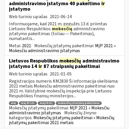
administravimo įstatymo 40 pakeitimo
ir
įstatymo
Web turinio sąrašas
2021-06-14
Informuojame, kad 2021 m. gegužės 13 d. priimtas
Lietuvos Respublikos
mokesčių
administravimo
įstatymo pakeitimas (toliau — Pakeitimas),
numatantis...
Metai:
2021
Mokesčių įstatymų pakeitimai:
MĮP 2021 »
Mokesčiu administravimo įstatymas
Lietuvos Respublikos
mokesčių
administravimo
įstatymo 14
ir
87 straipsnių pakeitimai
Web turinio sąrašas
2021-01-05
Registracijos numeris KM2830 Ši informacija skelbiama:
2021 metais Mokesčiu administravimo pakeitimai nuo
2021 m. Valstybinė mokesčių inspekcija prie Lietuvos
Respublikos finansų ministerijos...
maį
maį 87 str.
maį14 str.
mokesčių įstatymų pakeitimai
Mokesčių įstatymų pakeitimai:
MĮP 2021 » Mokesčiu
administravimo įstatymas
Mokesčių žinyno
kategorijos:
Mokesčių įstatymų pakeitimai » Mokesčių
įstatymų pakeitimai 2021 metais