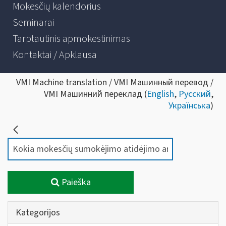
Mokesčių kalendorius
Seminarai
Tarptautinis apmokestinimas
Kontaktai / Apklausa
VMI Machine translation / VMI Машинный перевод /
VMI Машинний переклад (
English
,
Русский
,
Українська
)
Paieška
Kategorijos