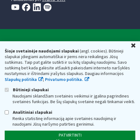
Valstybinė mokesčių inspekcija prie Lietuvos
U
Respublikos finansų ministerijos
Šioje svetainėje naudojami slapukai
(angl. cookies). Būtinieji
slapukai įdiegiami automatiškai ir jiems nėra reikalingas Jūsų
Biudžetinė įstaiga. Juridinio asmens kodas — 188659752,
sutikimas. Taip pat galite sutikti ir su kitų slapukų naudojimu. Savo
adresas: Vasario 16-osios g. 14, 01107 Vilnius, Lietuva, el.paštas:
sutikimą bet kada galėsite atšaukti pakeisdami interneto naršyklės
vmi@vmi.lt
, E. pristatymo dėžutės adresas 188659752
nustatymus ir ištrindami įrašytus slapukus. Daugiau informacijos
Duomenys apie Valstybinę mokesčių inspekciją prie Lietuvos
Slapukų politika
;
Privatumo politika.
Respublikos finansų ministerijos kaupiami ir saugomi Juridinių
asmenų registre
Būtinieji slapukai
Naudojami sklandžiam svetainės veikimui ir įgalina pagrindines
svetainės funkcijas. Be šių slapukų svetainė negali tinkamai veikti.
Analitiniai slapukai
Renka statistinę informaciją apie svetainės naudojimą ir
naudojami Jūsų naršymo patirties gerinimui.
PATVIRTINTI