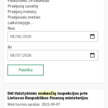
Paskutines 24 valandas
Praėjusią savaitę
Praėjusį mėnesį
Praėjusiais metais
Laikotarpyje…
Nuo
Iki
Paieška
Dėl Valstybinės
mokesčių
inspekcijos prie
Lietuvos Respublikos finansų ministerijos
Web turinio sąrašas
2021-09-07