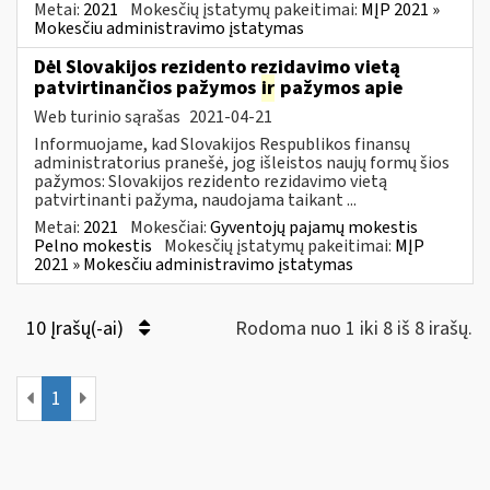
Metai:
2021
Mokesčių įstatymų pakeitimai:
MĮP 2021 »
Mokesčiu administravimo įstatymas
Dėl Slovakijos rezidento rezidavimo vietą
patvirtinančios pažymos
ir
pažymos apie
Web turinio sąrašas
2021-04-21
Informuojame, kad Slovakijos Respublikos finansų
administratorius pranešė, jog išleistos naujų formų šios
pažymos: Slovakijos rezidento rezidavimo vietą
patvirtinanti pažyma, naudojama taikant ...
Metai:
2021
Mokesčiai:
Gyventojų pajamų mokestis
Pelno mokestis
Mokesčių įstatymų pakeitimai:
MĮP
2021 » Mokesčiu administravimo įstatymas
10 Įrašų(-ai)
Rodoma nuo 1 iki 8 iš 8 irašų.
1