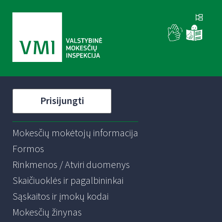
Prisijungti
Mokesčių mokėtojų informacija
Formos
Rinkmenos / Atviri duomenys
Skaičiuoklės ir pagalbininkai
Sąskaitos ir įmokų kodai
Mokesčių žinynas