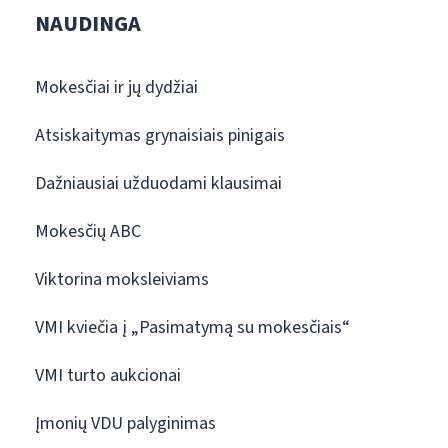
NAUDINGA
Mokesčiai ir jų dydžiai
Atsiskaitymas grynaisiais pinigais
Dažniausiai užduodami klausimai
Mokesčių ABC
Viktorina moksleiviams
VMI kviečia į „Pasimatymą su mokesčiais“
VMI turto aukcionai
Įmonių VDU palyginimas