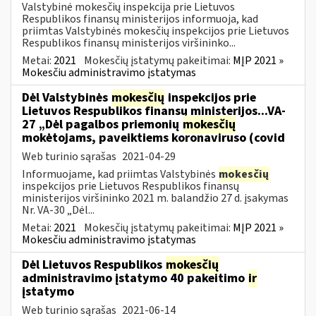
Valstybinė mokesčių inspekcija prie Lietuvos
Respublikos finansų ministerijos informuoja, kad
priimtas Valstybinės mokesčių inspekcijos prie Lietuvos
Respublikos finansų ministerijos viršininko...
Metai:
2021
Mokesčių įstatymų pakeitimai:
MĮP 2021 »
Mokesčiu administravimo įstatymas
Dėl Valstybinės
mokesčių
inspekcijos prie
Lietuvos Respublikos finansų ministerijos...VA-
27 „Dėl pagalbos priemonių
mokesčių
mokėtojams, paveiktiems koronaviruso (covid
Web turinio sąrašas
2021-04-29
Informuojame, kad priimtas Valstybinės
mokesčių
inspekcijos prie Lietuvos Respublikos finansų
ministerijos viršininko 2021 m. balandžio 27 d. įsakymas
Nr. VA-30 „Dėl...
Metai:
2021
Mokesčių įstatymų pakeitimai:
MĮP 2021 »
Mokesčiu administravimo įstatymas
Dėl Lietuvos Respublikos
mokesčių
administravimo įstatymo 40 pakeitimo
ir
įstatymo
Web turinio sąrašas
2021-06-14