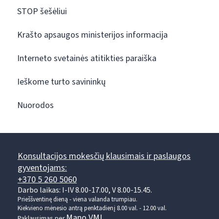
STOP šešėliui
Krašto apsaugos ministerijos informacija
Interneto svetainės atitikties paraiška
Ieškome turto savininkų
Nuorodos
Konsultacijos mokesčių klausimais ir paslaugos
gyventojams:
+370 5 260 5060
Darbo laikas: I-IV 8.00-17.00, V 8.00-15.45.
Prieššventinę dieną - viena valanda trumpiau.
Kiekvieno mėnesio antrą penktadienį 8.00 val. - 12.00 val.
Mano VMI
Paklausimas per