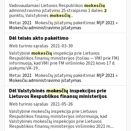
Vadovaudamasi Lietuvos Respublikos
mokesčių
administravimo įstatymo 25 straipsnio 1 dalies
2
punktu, Valstybinės
mokesčių
...
Metai:
2021
Mokesčių įstatymų pakeitimai:
MĮP 2021 »
Mokesčiu administravimo įstatymas
Dėl teisės akto pakeitimo
Web turinio sąrašas
2021-03-30
Valstybinė
mokesčių
inspekcija prie Lietuvos
Respublikos finansų ministerijos (toliau ― VMI prie FM)
informuoja, kad VMI prie FM viršininko 2021 kovo 17 d.
įsakymu VA-19...
Metai:
2021
Mokesčių įstatymų pakeitimai:
MĮP 2021 »
Mokesčiu administravimo įstatymas
Dėl Valstybinės
mokesčių
inspekcijos prie
Lietuvos Respublikos finansų ministerijos
Web turinio sąrašas
2021-05-26
Valstybinė mokesčių inspekcija prie Lietuvos
Respublikos finansų ministerijos informuoja, kad
Valstybinės mokesčių inspekcijos prie Lietuvos
Respublikos finansų ministerijos viršininko 2021 m....