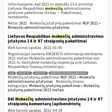
Informuojame, kad 2021 m. gegužės 13 d. priimtas
Lietuvos Respublikos
mokesčių
administravimo
įstatymo pakeitimas (toliau — Pakeitimas),
numatantis...
Metai:
2021
Mokesčių įstatymų pakeitimai:
MĮP 2021 »
Mokesčiu administravimo įstatymas
Lietuvos Respublikos
mokesčių
administravimo
įstatymo 14
ir
87 straipsnių pakeitimai
Web turinio sąrašas
2021-01-05
Registracijos numeris KM2830 Ši informacija skelbiama:
2021 metais Mokesčiu administravimo pakeitimai nuo
2021 m. Valstybinė mokesčių inspekcija prie Lietuvos
Respublikos finansų ministerijos...
maį
maį 87 str.
maį14 str.
mokesčių įstatymų pakeitimai
Mokesčių įstatymų pakeitimai:
MĮP 2021 » Mokesčiu
administravimo įstatymas
Mokesčių žinyno
kategorijos:
Mokesčių įstatymų pakeitimai » Mokesčių
įstatymų pakeitimai 2021 metais
Dėl
Mokesčių
administravimo įstatymo 14
ir
87
straipsnių komentarų (apibendrintų
Web turinio sąrašas
2021-04-29