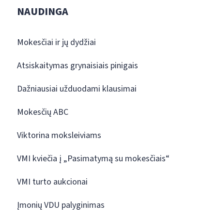
NAUDINGA
Mokesčiai ir jų dydžiai
Atsiskaitymas grynaisiais pinigais
Dažniausiai užduodami klausimai
Mokesčių ABC
Viktorina moksleiviams
VMI kviečia į „Pasimatymą su mokesčiais“
VMI turto aukcionai
Įmonių VDU palyginimas