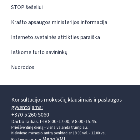
STOP šešėliui
Krašto apsaugos ministerijos informacija
Interneto svetainės atitikties paraiška
Ieškome turto savininkų
Nuorodos
Konsultacijos mokesčių klausimais ir paslaugos
gyventojams:
+370 5 260 5060
Darbo laikas: I-IV 8.00-17.00, V 8.00-15.45.
Prieššventinę dieną - viena valanda trumpiau.
Kiekvieno mėnesio antrą penktadienį 8.00 val. - 12.00 val.
Mano VMI
Paklausimas per