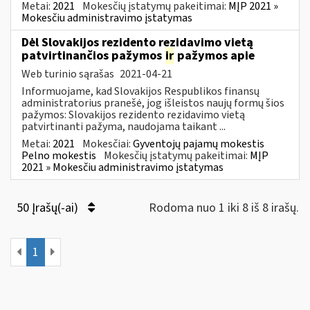
Metai:
2021
Mokesčių įstatymų pakeitimai:
MĮP 2021 »
Mokesčiu administravimo įstatymas
Dėl Slovakijos rezidento rezidavimo vietą
patvirtinančios pažymos
ir
pažymos apie
Web turinio sąrašas
2021-04-21
Informuojame, kad Slovakijos Respublikos finansų
administratorius pranešė, jog išleistos naujų formų šios
pažymos: Slovakijos rezidento rezidavimo vietą
patvirtinanti pažyma, naudojama taikant ...
Metai:
2021
Mokesčiai:
Gyventojų pajamų mokestis
Pelno mokestis
Mokesčių įstatymų pakeitimai:
MĮP
2021 » Mokesčiu administravimo įstatymas
50 Įrašų(-ai)
Rodoma nuo 1 iki 8 iš 8 irašų.
1