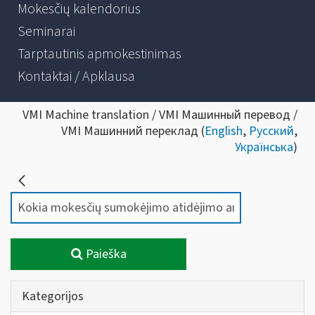
Mokesčių kalendorius
Seminarai
Tarptautinis apmokestinimas
Kontaktai / Apklausa
VMI Machine translation / VMI Машинный перевод /
VMI Машинний переклад (
English
,
Русский
,
Українська
)
Paieška
Kategorijos