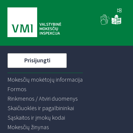
Prisijungti
Mokesčių mokėtojų informacija
Formos
Rinkmenos / Atviri duomenys
Skaičiuoklės ir pagalbininkai
Sąskaitos ir įmokų kodai
Mokesčių žinynas