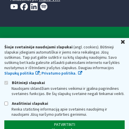
Valstybinė mokesčių inspekcija prie Lietuvos
U
Respublikos finansų ministerijos
Šioje svetainėje naudojami slapukai
(angl. cookies). Būtinieji
slapukai įdiegiami automatiškai ir jiems nėra reikalingas Jūsų
Biudžetinė įstaiga. Juridinio asmens kodas — 188659752,
sutikimas. Taip pat galite sutikti ir su kitų slapukų naudojimu. Savo
adresas: Vasario 16-osios g. 14, 01107 Vilnius, Lietuva, el.paštas:
sutikimą bet kada galėsite atšaukti pakeisdami interneto naršyklės
vmi@vmi.lt
, E. pristatymo dėžutės adresas 188659752
nustatymus ir ištrindami įrašytus slapukus. Daugiau informacijos
Duomenys apie Valstybinę mokesčių inspekciją prie Lietuvos
Slapukų politika
;
Privatumo politika.
Respublikos finansų ministerijos kaupiami ir saugomi Juridinių
asmenų registre
Būtinieji slapukai
Naudojami sklandžiam svetainės veikimui ir įgalina pagrindines
svetainės funkcijas. Be šių slapukų svetainė negali tinkamai veikti.
Analitiniai slapukai
Renka statistinę informaciją apie svetainės naudojimą ir
naudojami Jūsų naršymo patirties gerinimui.
PATVIRTINTI