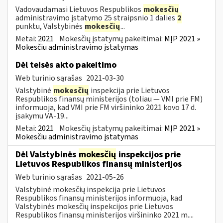
Vadovaudamasi Lietuvos Respublikos
mokesčių
administravimo įstatymo 25 straipsnio 1 dalies
2
punktu, Valstybinės
mokesčių
...
Metai:
2021
Mokesčių įstatymų pakeitimai:
MĮP 2021 »
Mokesčiu administravimo įstatymas
Dėl teisės akto pakeitimo
Web turinio sąrašas
2021-03-30
Valstybinė
mokesčių
inspekcija prie Lietuvos
Respublikos finansų ministerijos (toliau ― VMI prie FM)
informuoja, kad VMI prie FM viršininko 2021 kovo 17 d.
įsakymu VA-19...
Metai:
2021
Mokesčių įstatymų pakeitimai:
MĮP 2021 »
Mokesčiu administravimo įstatymas
Dėl Valstybinės
mokesčių
inspekcijos prie
Lietuvos Respublikos finansų ministerijos
Web turinio sąrašas
2021-05-26
Valstybinė mokesčių inspekcija prie Lietuvos
Respublikos finansų ministerijos informuoja, kad
Valstybinės mokesčių inspekcijos prie Lietuvos
Respublikos finansų ministerijos viršininko 2021 m....