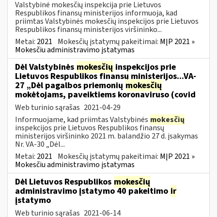
Valstybinė mokesčių inspekcija prie Lietuvos
Respublikos finansų ministerijos informuoja, kad
priimtas Valstybinės mokesčių inspekcijos prie Lietuvos
Respublikos finansų ministerijos viršininko...
Metai:
2021
Mokesčių įstatymų pakeitimai:
MĮP 2021 »
Mokesčiu administravimo įstatymas
Dėl Valstybinės
mokesčių
inspekcijos prie
Lietuvos Respublikos finansų ministerijos...VA-
27 „Dėl pagalbos priemonių
mokesčių
mokėtojams, paveiktiems koronaviruso (covid
Web turinio sąrašas
2021-04-29
Informuojame, kad priimtas Valstybinės
mokesčių
inspekcijos prie Lietuvos Respublikos finansų
ministerijos viršininko 2021 m. balandžio 27 d. įsakymas
Nr. VA-30 „Dėl...
Metai:
2021
Mokesčių įstatymų pakeitimai:
MĮP 2021 »
Mokesčiu administravimo įstatymas
Dėl Lietuvos Respublikos
mokesčių
administravimo įstatymo 40 pakeitimo
ir
įstatymo
Web turinio sąrašas
2021-06-14