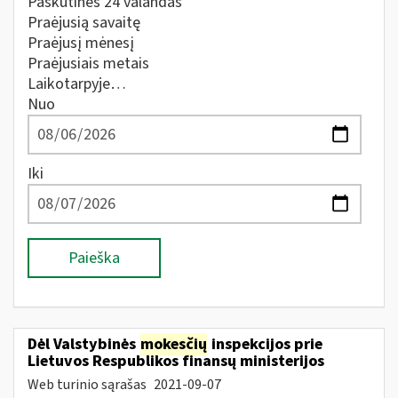
Paskutines 24 valandas
Praėjusią savaitę
Praėjusį mėnesį
Praėjusiais metais
Laikotarpyje…
Nuo
Iki
Paieška
Dėl Valstybinės
mokesčių
inspekcijos prie
Lietuvos Respublikos finansų ministerijos
Web turinio sąrašas
2021-09-07