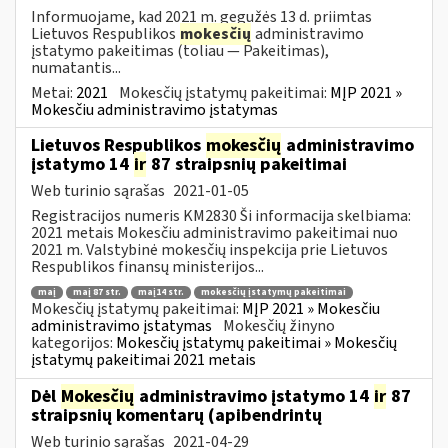
Informuojame, kad 2021 m. gegužės 13 d. priimtas
Lietuvos Respublikos
mokesčių
administravimo
įstatymo pakeitimas (toliau — Pakeitimas),
numatantis...
Metai:
2021
Mokesčių įstatymų pakeitimai:
MĮP 2021 »
Mokesčiu administravimo įstatymas
Lietuvos Respublikos
mokesčių
administravimo
įstatymo 14
ir
87 straipsnių pakeitimai
Web turinio sąrašas
2021-01-05
Registracijos numeris KM2830 Ši informacija skelbiama:
2021 metais Mokesčiu administravimo pakeitimai nuo
2021 m. Valstybinė mokesčių inspekcija prie Lietuvos
Respublikos finansų ministerijos...
maį
maį 87 str.
maį14 str.
mokesčių įstatymų pakeitimai
Mokesčių įstatymų pakeitimai:
MĮP 2021 » Mokesčiu
administravimo įstatymas
Mokesčių žinyno
kategorijos:
Mokesčių įstatymų pakeitimai » Mokesčių
įstatymų pakeitimai 2021 metais
Dėl
Mokesčių
administravimo įstatymo 14
ir
87
straipsnių komentarų (apibendrintų
Web turinio sąrašas
2021-04-29