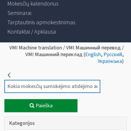
Mokesčių kalendorius
Seminarai
Tarptautinis apmokestinimas
Kontaktai / Apklausa
VMI Machine translation / VMI Машинный перевод /
VMI Машинний переклад (
English
,
Русский
,
Українська
)
Paieška
Kategorijos