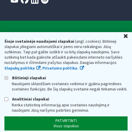
Valstybinė mokesčių inspekcija prie Lietuvos
U
Respublikos finansų ministerijos
Šioje svetainėje naudojami slapukai
(angl. cookies). Būtinieji
slapukai įdiegiami automatiškai ir jiems nėra reikalingas Jūsų
Biudžetinė įstaiga. Juridinio asmens kodas — 188659752,
sutikimas. Taip pat galite sutikti ir su kitų slapukų naudojimu. Savo
adresas: Vasario 16-osios g. 14, 01107 Vilnius, Lietuva, el.paštas:
sutikimą bet kada galėsite atšaukti pakeisdami interneto naršyklės
vmi@vmi.lt
, E. pristatymo dėžutės adresas 188659752
nustatymus ir ištrindami įrašytus slapukus. Daugiau informacijos
Duomenys apie Valstybinę mokesčių inspekciją prie Lietuvos
Slapukų politika
;
Privatumo politika.
Respublikos finansų ministerijos kaupiami ir saugomi Juridinių
asmenų registre
Būtinieji slapukai
Naudojami sklandžiam svetainės veikimui ir įgalina pagrindines
svetainės funkcijas. Be šių slapukų svetainė negali tinkamai veikti.
Analitiniai slapukai
Renka statistinę informaciją apie svetainės naudojimą ir
naudojami Jūsų naršymo patirties gerinimui.
PATVIRTINTI
Visus slapukus