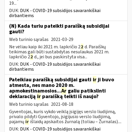
19...
DUK:
DUK - COVID-19 subsidijos savarankiškai
dirbantiems
(N) Kada turiu pateikti paraišką subsidijai
gauti?
Web turinio sąrašas
2021-03-29
Ne vėliau kaip iki 2021 m. lapkričio 2
2
d. Paraiškų
teikimas gali būti sustabdytas nesulaukus 2021 m.
lapkričio 2
2
d., jei bus paskirstyta visa...
DUK:
DUK - COVID-19 subsidijos savarankiškai
dirbantiems
Pateikiau paraišką subsidijai gauti
ir
ji buvo
atmesta, nes mano 2020 m.
apmokestinamosios...
Ar
galiu patikslinti
deklaraciją
ir
paraišką teikti iš naujo?
Web turinio sąrašas
2021-08-18
Gyventojas, kuris vykdo veiklą įsigijęs verslo liudijimą,
privalo pildyti Gyventojo, įsigijusio verslo liudijimą,
pajamų
ir
išlaidų apskaitos žurnalą (toliau – Žurnalas)....
DUK:
DUK - COVID-19 subsidijos savarankiškai