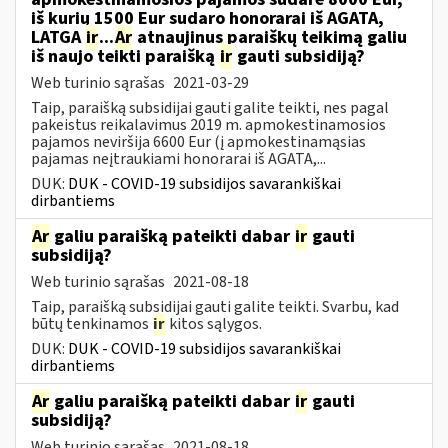
iš kurių 1500 Eur sudaro honorarai iš AGATA,
LATGA
ir
...
Ar
atnaujinus paraiškų teikimą galiu
iš naujo teikti paraišką
ir
gauti subsidiją?
Web turinio sąrašas
2021-03-29
Taip, paraišką subsidijai gauti galite teikti, nes pagal
pakeistus reikalavimus 2019 m. apmokestinamosios
pajamos neviršija 6600 Eur (į apmokestinamąsias
pajamas neįtraukiami honorarai iš AGATA,...
DUK:
DUK - COVID-19 subsidijos savarankiškai
dirbantiems
Ar
galiu paraišką pateikti dabar
ir
gauti
subsidiją?
Web turinio sąrašas
2021-08-18
Taip, paraišką subsidijai gauti galite teikti. Svarbu, kad
būtų tenkinamos
ir
kitos sąlygos.
DUK:
DUK - COVID-19 subsidijos savarankiškai
dirbantiems
Ar
galiu paraišką pateikti dabar
ir
gauti
subsidiją?
Web turinio sąrašas
2021-08-18