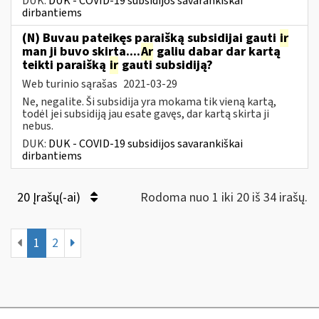
DUK:
DUK - COVID-19 subsidijos savarankiškai
dirbantiems
(N) Buvau pateikęs paraišką subsidijai gauti
ir
man ji buvo skirta....
Ar
galiu dabar dar kartą
teikti paraišką
ir
gauti subsidiją?
Web turinio sąrašas
2021-03-29
Ne, negalite. Ši subsidija yra mokama tik vieną kartą,
todėl jei subsidiją jau esate gavęs, dar kartą skirta ji
nebus.
DUK:
DUK - COVID-19 subsidijos savarankiškai
dirbantiems
20 Įrašų(-ai)
Rodoma nuo 1 iki 20 iš 34 irašų.
1
2