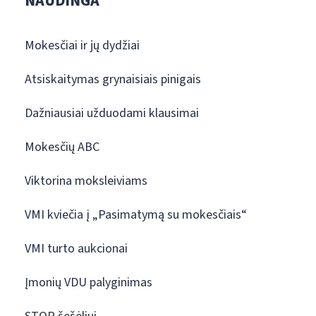
NAUDINGA
Mokesčiai ir jų dydžiai
Atsiskaitymas grynaisiais pinigais
Dažniausiai užduodami klausimai
Mokesčių ABC
Viktorina moksleiviams
VMI kviečia į „Pasimatymą su mokesčiais“
VMI turto aukcionai
Įmonių VDU palyginimas