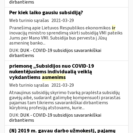
dirbantiems
Per kiek laiko gausiu subsidiją?
Web turinio sąrašas
2021-03-29
Pranešimą apie Lietuvos Respublikos ekonomikos
ir
inovacijų ministro sprendimą skirti subsidiją VMI pateiks
Jums per Mano VMI. Subsidija bus pervesta į Jūsų
asmeninę banko...
DUK:
DUK - COVID-19 subsidijos savarankiškai
dirbantiems
priemonę „Subsidijos nuo COVID-19
nukentėjusiems individualią veiklą
vykdantiems
asmenims
Web turinio sąrašas
2021-03-29
Atnaujinus subsidijų skyrimo tvarką praplėsta subsidijų
gavėjų aibė, sudarant galimybę kompensuoti prarastas
pajamas tam tikriems savarankiškai dirbantiems
kūrybinių profesijų atstovams, kurie...
DUK:
DUK - COVID-19 subsidijos savarankiškai
dirbantiems
(N) 2019 m. gavau darbo užmokestį, pajamų