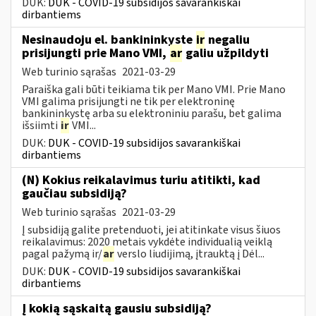
DUK:
DUK - COVID-19 subsidijos savarankiškai
dirbantiems
Nesinaudoju el. bankininkyste
ir
negaliu
prisijungti prie Mano VMI,
ar
galiu užpildyti
Web turinio sąrašas
2021-03-29
Paraiška gali būti teikiama tik per Mano VMI. Prie Mano
VMI galima prisijungti ne tik per elektroninę
bankininkystę arba su elektroniniu parašu, bet galima
išsiimti
ir
VMI...
DUK:
DUK - COVID-19 subsidijos savarankiškai
dirbantiems
(N) Kokius reikalavimus turiu atitikti, kad
gaučiau subsidiją?
Web turinio sąrašas
2021-03-29
Į subsidiją galite pretenduoti, jei atitinkate visus šiuos
reikalavimus: 2020 metais vykdėte individualią veiklą
pagal pažymą ir/
ar
verslo liudijimą, įtrauktą į Dėl...
DUK:
DUK - COVID-19 subsidijos savarankiškai
dirbantiems
Į kokią sąskaitą gausiu subsidiją?