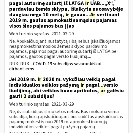
pagal autorinę sutartį iš LATGA
ir
UAB...„X“,
pardaviau žemės sklypą, išlaikytą nuosavybėje
daugiau negu 10 metų,
ir
gavau...
Ar
vertinant
2019 m. gautas apmokestinamąsias pajamas
visos šios pajamos bus į jas
Web turinio sąrašas
2021-03-29
Ne. Apskaičiuojant nustatytą ribą nebus įskaičiuojamos
neapmokestinamosios žemės sklypo pardavimo
pajamos, pajamos pagal autorinę sutartį iš LATGA bei
pajamos, gautos pagal verslo liudijimą....
DUK:
DUK - COVID-19 subsidijos savarankiškai
dirbantiems
Jei 2019 m.
ir
2020 m. vykdžiau veiklą pagal
individualios veiklos pažymą
ir
pagal...verslo
liudijimą, abi veiklos buvo apribotos,
ar
galėsiu
gauti
2
subsidijas?
Web turinio sąrašas
2021-03-29
Ne, dvi subsidijos išmokėtos nebus. Bus mokama viena
subsidija, kurią apskaičiuojant bus sudėtas apskaičiuotas
pajamų mokestis nuo 2019 m. apmokestinamųjų
individualios veiklos pagal pažymą pajamų...