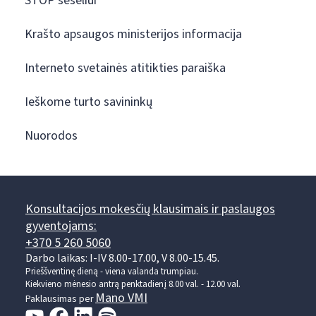
STOP šešėliui
Krašto apsaugos ministerijos informacija
Interneto svetainės atitikties paraiška
Ieškome turto savininkų
Nuorodos
Konsultacijos mokesčių klausimais ir paslaugos
gyventojams:
+370 5 260 5060
Darbo laikas: I-IV 8.00-17.00, V 8.00-15.45.
Prieššventinę dieną - viena valanda trumpiau.
Kiekvieno mėnesio antrą penktadienį 8.00 val. - 12.00 val.
Mano VMI
Paklausimas per