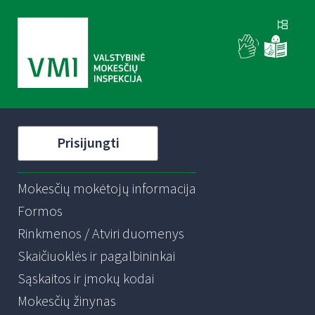
Prisijungti
Mokesčių mokėtojų informacija
Formos
Rinkmenos / Atviri duomenys
Skaičiuoklės ir pagalbininkai
Sąskaitos ir įmokų kodai
Mokesčių žinynas