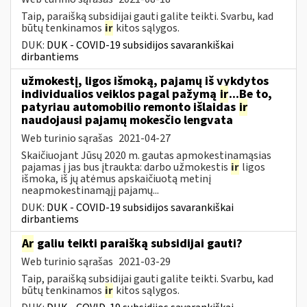
Taip, paraišką subsidijai gauti galite teikti. Svarbu, kad
būtų tenkinamos
ir
kitos sąlygos.
DUK:
DUK - COVID-19 subsidijos savarankiškai
dirbantiems
užmokestį, ligos išmoką, pajamų iš vykdytos
individualios veiklos pagal pažymą
ir
...Be to,
patyriau automobilio remonto išlaidas
ir
naudojausi pajamų mokesčio lengvata
Web turinio sąrašas
2021-04-27
Skaičiuojant Jūsų 2020 m. gautas apmokestinamąsias
pajamas į jas bus įtraukta: darbo užmokestis
ir
ligos
išmoka, iš jų atėmus apskaičiuotą metinį
neapmokestinamąjį pajamų...
DUK:
DUK - COVID-19 subsidijos savarankiškai
dirbantiems
Ar
galiu teikti paraišką subsidijai gauti?
Web turinio sąrašas
2021-03-29
Taip, paraišką subsidijai gauti galite teikti. Svarbu, kad
būtų tenkinamos
ir
kitos sąlygos.