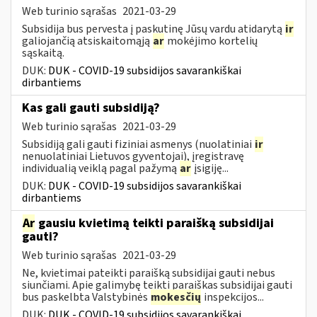
Web turinio sąrašas
2021-03-29
Subsidija bus pervesta į paskutinę Jūsų vardu atidarytą
ir
galiojančią atsiskaitomąją
ar
mokėjimo kortelių
sąskaitą.
DUK:
DUK - COVID-19 subsidijos savarankiškai
dirbantiems
Kas gali gauti subsidiją?
Web turinio sąrašas
2021-03-29
Subsidiją gali gauti fiziniai asmenys (nuolatiniai
ir
nenuolatiniai Lietuvos gyventojai), įregistravę
individualią veiklą pagal pažymą
ar
įsigiję...
DUK:
DUK - COVID-19 subsidijos savarankiškai
dirbantiems
Ar
gausiu kvietimą teikti paraišką subsidijai
gauti?
Web turinio sąrašas
2021-03-29
Ne, kvietimai pateikti paraišką subsidijai gauti nebus
siunčiami. Apie galimybę teikti paraiškas subsidijai gauti
bus paskelbta Valstybinės
mokesčių
inspekcijos...
DUK:
DUK - COVID-19 subsidijos savarankiškai