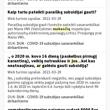
dirbantiems
Kaip turiu pateikti paraišką subsidijai gauti?
Web turinio sąrašas
2021-03-29
Paraišką subsidijai gauti turėsite pateikti savarankiškai
per Mano VMI (Valstybinės
mokesčių
inspekcijos
autorizuotų elektroninių paslaugų sritis). Prisijungę prie
Mano VMI...
DUK:
DUK - COVID-19 subsidijos savarankiškai
dirbantiems
., o 2020 m. kovo 16 dieną (paskelbus pirmąjį
karantiną), veiklą nutraukiau
ir
jos
...kol kas
neatnaujinau,
ar
galėsiu gauti subsidiją?
Web turinio sąrašas
2021-03-29
Ne, į subsidiją pretenduoti negalite, nes pagal subsidijos
gavimo sąlygas veikla pagal pažymą nuo 2020 m. sausio
1 d. iki 2020 m. lapkričio 6 d. turėjo būti vykdyta bent 90
kalendorinių dienų.
DUK:
DUK - COVID-19 subsidijos savarankiškai
dirbantiems
apmokestinamosios pajamos sudarė 8000 Eur,