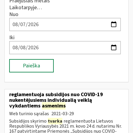
Praėjusiais metais
Laikotarpyje…
Nuo
Iki
Paieška
reglamentuoja subsidijos nuo COVID-19
nukentėjusiems individualią veiklą
vykdantiems
asmenims
Web turinio sąrašas
2021-03-29
Subsidijos skyrimo
tvarka
reglamentuota Lietuvos
Respublikos Vyriausybės 2021 m. kovo 24 d. nutarimu Nr.
167 patvirtintame Priemonės „Subsidijos nuo COVID-