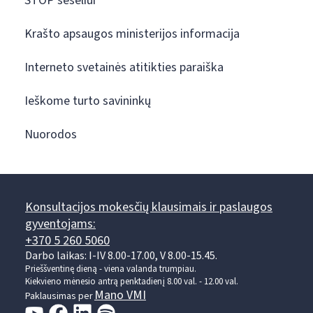
STOP šešėliui
Krašto apsaugos ministerijos informacija
Interneto svetainės atitikties paraiška
Ieškome turto savininkų
Nuorodos
Konsultacijos mokesčių klausimais ir paslaugos
gyventojams:
+370 5 260 5060
Darbo laikas: I-IV 8.00-17.00, V 8.00-15.45.
Prieššventinę dieną - viena valanda trumpiau.
Kiekvieno mėnesio antrą penktadienį 8.00 val. - 12.00 val.
Mano VMI
Paklausimas per