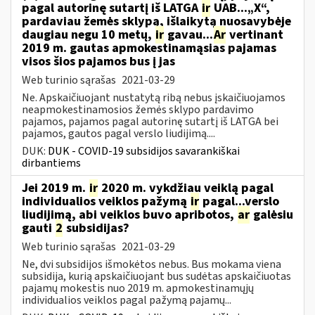
pagal autorinę sutartį iš LATGA
ir
UAB...„X“,
pardaviau žemės sklypą, išlaikytą nuosavybėje
daugiau negu 10 metų,
ir
gavau...
Ar
vertinant
2019 m. gautas apmokestinamąsias pajamas
visos šios pajamos bus į jas
Web turinio sąrašas
2021-03-29
Ne. Apskaičiuojant nustatytą ribą nebus įskaičiuojamos
neapmokestinamosios žemės sklypo pardavimo
pajamos, pajamos pagal autorinę sutartį iš LATGA bei
pajamos, gautos pagal verslo liudijimą....
DUK:
DUK - COVID-19 subsidijos savarankiškai
dirbantiems
Jei 2019 m.
ir
2020 m. vykdžiau veiklą pagal
individualios veiklos pažymą
ir
pagal...verslo
liudijimą, abi veiklos buvo apribotos,
ar
galėsiu
gauti
2
subsidijas?
Web turinio sąrašas
2021-03-29
Ne, dvi subsidijos išmokėtos nebus. Bus mokama viena
subsidija, kurią apskaičiuojant bus sudėtas apskaičiuotas
pajamų mokestis nuo 2019 m. apmokestinamųjų
individualios veiklos pagal pažymą pajamų...