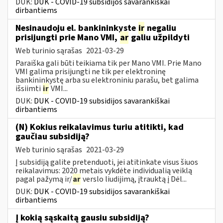
DUK:
DUK - COVID-19 subsidijos savarankiškai
dirbantiems
Nesinaudoju el. bankininkyste
ir
negaliu
prisijungti prie Mano VMI,
ar
galiu užpildyti
Web turinio sąrašas
2021-03-29
Paraiška gali būti teikiama tik per Mano VMI. Prie Mano
VMI galima prisijungti ne tik per elektroninę
bankininkystę arba su elektroniniu parašu, bet galima
išsiimti
ir
VMI...
DUK:
DUK - COVID-19 subsidijos savarankiškai
dirbantiems
(N) Kokius reikalavimus turiu atitikti, kad
gaučiau subsidiją?
Web turinio sąrašas
2021-03-29
Į subsidiją galite pretenduoti, jei atitinkate visus šiuos
reikalavimus: 2020 metais vykdėte individualią veiklą
pagal pažymą ir/
ar
verslo liudijimą, įtrauktą į Dėl...
DUK:
DUK - COVID-19 subsidijos savarankiškai
dirbantiems
Į kokią sąskaitą gausiu subsidiją?