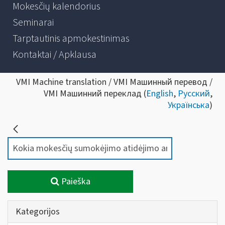
Mokesčių kalendorius
Seminarai
Tarptautinis apmokestinimas
Kontaktai / Apklausa
VMI Machine translation / VMI Машинный перевод /
VMI Машинний переклад (
English
,
Русский
,
Українська
)
Paieška
Kategorijos