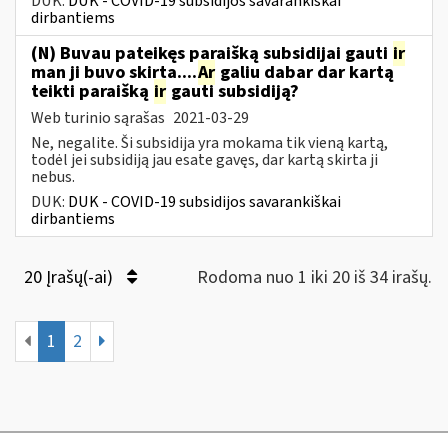
DUK:
DUK - COVID-19 subsidijos savarankiškai
dirbantiems
(N) Buvau pateikęs paraišką subsidijai gauti
ir
man ji buvo skirta....
Ar
galiu dabar dar kartą
teikti paraišką
ir
gauti subsidiją?
Web turinio sąrašas
2021-03-29
Ne, negalite. Ši subsidija yra mokama tik vieną kartą,
todėl jei subsidiją jau esate gavęs, dar kartą skirta ji
nebus.
DUK:
DUK - COVID-19 subsidijos savarankiškai
dirbantiems
20 Įrašų(-ai)
Rodoma nuo 1 iki 20 iš 34 irašų.
1
2