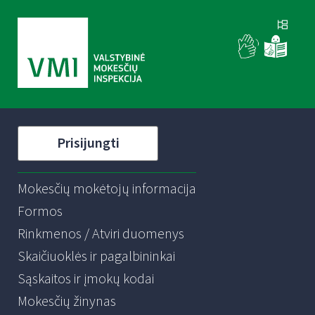
Prisijungti
Mokesčių mokėtojų informacija
Formos
Rinkmenos / Atviri duomenys
Skaičiuoklės ir pagalbininkai
Sąskaitos ir įmokų kodai
Mokesčių žinynas