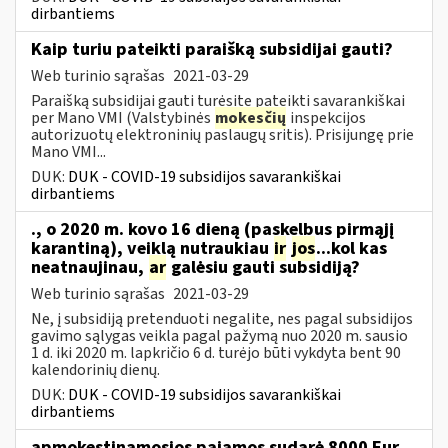
dirbantiems
Kaip turiu pateikti paraišką subsidijai gauti?
Web turinio sąrašas
2021-03-29
Paraišką subsidijai gauti turėsite pateikti savarankiškai
per Mano VMI (Valstybinės
mokesčių
inspekcijos
autorizuotų elektroninių paslaugų sritis). Prisijungę prie
Mano VMI...
DUK:
DUK - COVID-19 subsidijos savarankiškai
dirbantiems
., o 2020 m. kovo 16 dieną (paskelbus pirmąjį
karantiną), veiklą nutraukiau
ir
jos
...kol kas
neatnaujinau,
ar
galėsiu gauti subsidiją?
Web turinio sąrašas
2021-03-29
Ne, į subsidiją pretenduoti negalite, nes pagal subsidijos
gavimo sąlygas veikla pagal pažymą nuo 2020 m. sausio
1 d. iki 2020 m. lapkričio 6 d. turėjo būti vykdyta bent 90
kalendorinių dienų.
DUK:
DUK - COVID-19 subsidijos savarankiškai
dirbantiems
apmokestinamosios pajamos sudarė 8000 Eur,