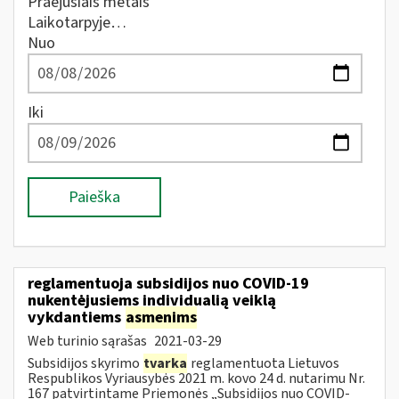
Praėjusiais metais
Laikotarpyje…
Nuo
Iki
Paieška
reglamentuoja subsidijos nuo COVID-19
nukentėjusiems individualią veiklą
vykdantiems
asmenims
Web turinio sąrašas
2021-03-29
Subsidijos skyrimo
tvarka
reglamentuota Lietuvos
Respublikos Vyriausybės 2021 m. kovo 24 d. nutarimu Nr.
167 patvirtintame Priemonės „Subsidijos nuo COVID-