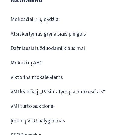
NAUDINGA
Mokesčiai ir jų dydžiai
Atsiskaitymas grynaisiais pinigais
Dažniausiai užduodami klausimai
Mokesčių ABC
Viktorina moksleiviams
VMI kviečia į „Pasimatymą su mokesčiais“
VMI turto aukcionai
Įmonių VDU palyginimas