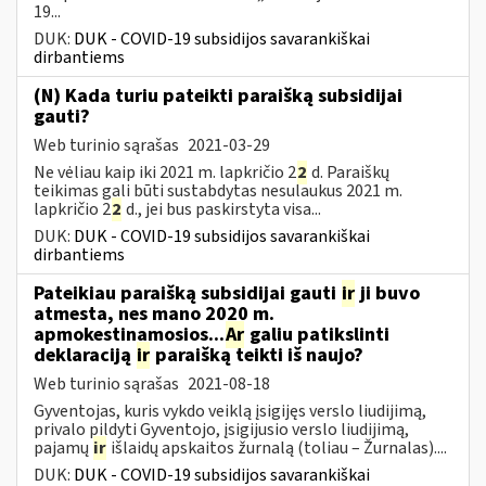
19...
DUK:
DUK - COVID-19 subsidijos savarankiškai
dirbantiems
(N) Kada turiu pateikti paraišką subsidijai
gauti?
Web turinio sąrašas
2021-03-29
Ne vėliau kaip iki 2021 m. lapkričio 2
2
d. Paraiškų
teikimas gali būti sustabdytas nesulaukus 2021 m.
lapkričio 2
2
d., jei bus paskirstyta visa...
DUK:
DUK - COVID-19 subsidijos savarankiškai
dirbantiems
Pateikiau paraišką subsidijai gauti
ir
ji buvo
atmesta, nes mano 2020 m.
apmokestinamosios...
Ar
galiu patikslinti
deklaraciją
ir
paraišką teikti iš naujo?
Web turinio sąrašas
2021-08-18
Gyventojas, kuris vykdo veiklą įsigijęs verslo liudijimą,
privalo pildyti Gyventojo, įsigijusio verslo liudijimą,
pajamų
ir
išlaidų apskaitos žurnalą (toliau – Žurnalas)....
DUK:
DUK - COVID-19 subsidijos savarankiškai