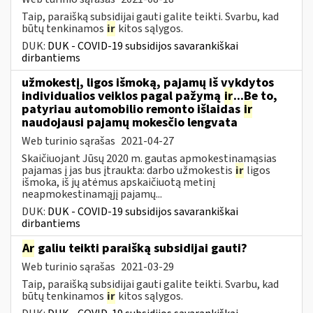
Taip, paraišką subsidijai gauti galite teikti. Svarbu, kad
būtų tenkinamos
ir
kitos sąlygos.
DUK:
DUK - COVID-19 subsidijos savarankiškai
dirbantiems
užmokestį, ligos išmoką, pajamų iš vykdytos
individualios veiklos pagal pažymą
ir
...Be to,
patyriau automobilio remonto išlaidas
ir
naudojausi pajamų mokesčio lengvata
Web turinio sąrašas
2021-04-27
Skaičiuojant Jūsų 2020 m. gautas apmokestinamąsias
pajamas į jas bus įtraukta: darbo užmokestis
ir
ligos
išmoka, iš jų atėmus apskaičiuotą metinį
neapmokestinamąjį pajamų...
DUK:
DUK - COVID-19 subsidijos savarankiškai
dirbantiems
Ar
galiu teikti paraišką subsidijai gauti?
Web turinio sąrašas
2021-03-29
Taip, paraišką subsidijai gauti galite teikti. Svarbu, kad
būtų tenkinamos
ir
kitos sąlygos.