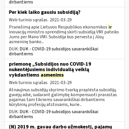
dirbantiems
Per kiek laiko gausiu subsidiją?
Web turinio sąrašas
2021-03-29
Pranešimą apie Lietuvos Respublikos ekonomikos
ir
inovacijų ministro sprendimą skirti subsidiją VMI pateiks
Jums per Mano VMI. Subsidija bus pervesta į Jūsų
asmeninę banko...
DUK:
DUK - COVID-19 subsidijos savarankiškai
dirbantiems
priemonę „Subsidijos nuo COVID-19
nukentėjusiems individualią veiklą
vykdantiems
asmenims
Web turinio sąrašas
2021-03-29
Atnaujinus subsidijų skyrimo tvarką praplėsta subsidijų
gavėjų aibė, sudarant galimybę kompensuoti prarastas
pajamas tam tikriems savarankiškai dirbantiems
kūrybinių profesijų atstovams, kurie...
DUK:
DUK - COVID-19 subsidijos savarankiškai
dirbantiems
(N) 2019 m. gavau darbo užmokestį, pajamų