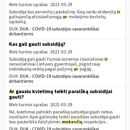
Web turinio sąrašas
2021-03-29
Subsidija bus pervesta į paskutinę Jūsų vardu atidarytą
ir
galiojančią atsiskaitomąją
ar
mokėjimo kortelių
sąskaitą.
DUK:
DUK - COVID-19 subsidijos savarankiškai
dirbantiems
Kas gali gauti subsidiją?
Web turinio sąrašas
2021-03-29
Subsidiją gali gauti fiziniai asmenys (nuolatiniai
ir
nenuolatiniai Lietuvos gyventojai), įregistravę
individualią veiklą pagal pažymą
ar
įsigiję...
DUK:
DUK - COVID-19 subsidijos savarankiškai
dirbantiems
Ar
gausiu kvietimą teikti paraišką subsidijai
gauti?
Web turinio sąrašas
2021-03-29
Ne, kvietimai pateikti paraišką subsidijai gauti nebus
siunčiami. Apie galimybę teikti paraiškas subsidijai gauti
bus paskelbta Valstybinės
mokesčių
inspekcijos...
DUK:
DUK - COVID-19 subsidijos savarankiškai