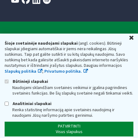
Valstybinė mokesčių inspekcija prie Lietuvos
U
Respublikos finansų ministerijos
Šioje svetainėje naudojami slapukai
(angl. cookies). Būtinieji
slapukai įdiegiami automatiškai ir jiems nėra reikalingas Jūsų
Biudžetinė įstaiga. Juridinio asmens kodas — 188659752,
sutikimas. Taip pat galite sutikti ir su kitų slapukų naudojimu. Savo
adresas: Vasario 16-osios g. 14, 01107 Vilnius, Lietuva, el.paštas:
sutikimą bet kada galėsite atšaukti pakeisdami interneto naršyklės
vmi@vmi.lt
, E. pristatymo dėžutės adresas 188659752
nustatymus ir ištrindami įrašytus slapukus. Daugiau informacijos
Duomenys apie Valstybinę mokesčių inspekciją prie Lietuvos
Slapukų politika
;
Privatumo politika.
Respublikos finansų ministerijos kaupiami ir saugomi Juridinių
asmenų registre
Būtinieji slapukai
Naudojami sklandžiam svetainės veikimui ir įgalina pagrindines
svetainės funkcijas. Be šių slapukų svetainė negali tinkamai veikti.
Analitiniai slapukai
Renka statistinę informaciją apie svetainės naudojimą ir
naudojami Jūsų naršymo patirties gerinimui.
PATVIRTINTI
Visus slapukus