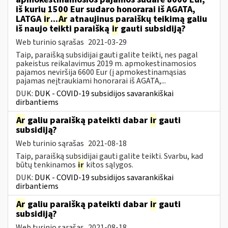
iš kurių 1500 Eur sudaro honorarai iš AGATA,
LATGA
ir
...
Ar
atnaujinus paraiškų teikimą galiu
iš naujo teikti paraišką
ir
gauti subsidiją?
Web turinio sąrašas
2021-03-29
Taip, paraišką subsidijai gauti galite teikti, nes pagal
pakeistus reikalavimus 2019 m. apmokestinamosios
pajamos neviršija 6600 Eur (į apmokestinamąsias
pajamas neįtraukiami honorarai iš AGATA,...
DUK:
DUK - COVID-19 subsidijos savarankiškai
dirbantiems
Ar
galiu paraišką pateikti dabar
ir
gauti
subsidiją?
Web turinio sąrašas
2021-08-18
Taip, paraišką subsidijai gauti galite teikti. Svarbu, kad
būtų tenkinamos
ir
kitos sąlygos.
DUK:
DUK - COVID-19 subsidijos savarankiškai
dirbantiems
Ar
galiu paraišką pateikti dabar
ir
gauti
subsidiją?
Web turinio sąrašas
2021-08-18