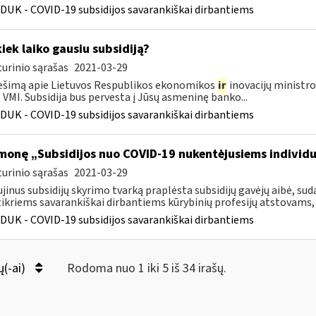
DUK - COVID-19 subsidijos savarankiškai dirbantiems
kiek laiko gausiu subsidiją?
urinio sąrašas
2021-03-29
šimą apie Lietuvos Respublikos ekonomikos
ir
inovacijų ministro
VMI. Subsidija bus pervesta į Jūsų asmeninę banko...
DUK - COVID-19 subsidijos savarankiškai dirbantiems
monę „Subsidijos nuo COVID-19 nukentėjusiems individ
urinio sąrašas
2021-03-29
jinus subsidijų skyrimo tvarką praplėsta subsidijų gavėjų aibė, 
ikriems savarankiškai dirbantiems kūrybinių profesijų atstovams, k
DUK - COVID-19 subsidijos savarankiškai dirbantiems
ų(-ai)
Rodoma nuo 1 iki 5 iš 34 irašų.