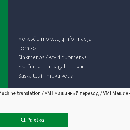
Mokesčių mokėtojų informacija
Formos
Rinkmenos / Atviri duomenys
Skaičiuoklės ir pagalbininkai
Sąskaitos ir įmokų kodai
Machine translation / VMI Машинный перевод / VMI Машин
Paieška