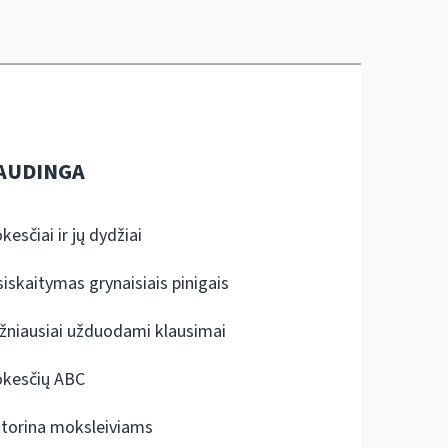
AUDINGA
kesčiai ir jų dydžiai
siskaitymas grynaisiais pinigais
žniausiai užduodami klausimai
kesčių ABC
ktorina moksleiviams