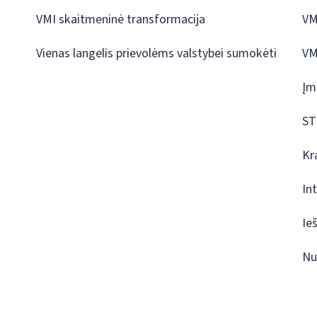
VMI skaitmeninė transformacija
VM
Vienas langelis prievolėms valstybei sumokėti
VM
Įm
ST
Kr
In
Ie
Nu