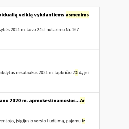
vidualią veiklą vykdantiems
asmenims
bės 2021 m. kovo 24 d. nutarimu Nr. 167
tabdytas nesulaukus 2021 m. lapkričio 2
2
d., jei
mano 2020 m. apmokestinamosios...
Ar
yventojo, įsigijusio verslo liudijimą, pajamų
ir