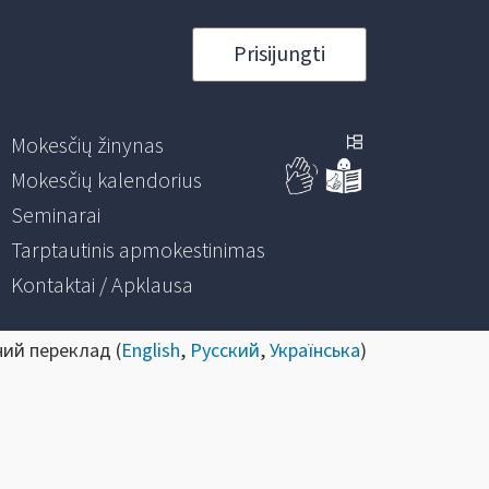
Prisijungti
Mokesčių žinynas
Mokesčių kalendorius
Seminarai
Tarptautinis apmokestinimas
Kontaktai / Apklausa
ний переклад (
English
,
Русский
,
Українська
)