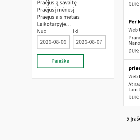
Praėjusią savaitę
DUK:
Praėjusį mėnesį
Praėjusiais metais
Per 
Laikotarpyje…
Web t
Nuo
Iki
Prane
Mano 
DUK:
Paieška
prie
Web t
Atnau
tam t
DUK:
5 Įraš