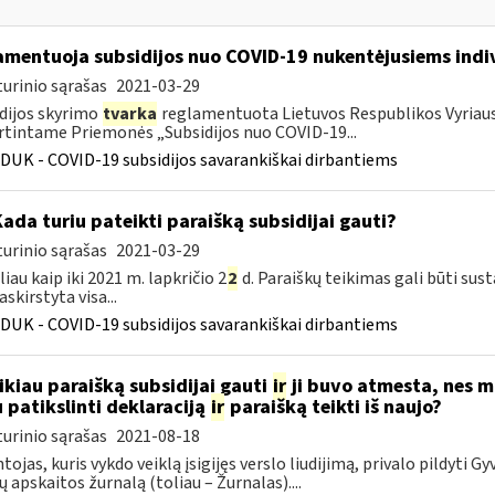
amentuoja subsidijos nuo COVID-19 nukentėjusiems indi
urinio sąrašas
2021-03-29
dijos skyrimo
tvarka
reglamentuota Lietuvos Respublikos Vyriausy
rtintame Priemonės „Subsidijos nuo COVID-19...
DUK - COVID-19 subsidijos savarankiškai dirbantiems
Kada turiu pateikti paraišką subsidijai gauti?
urinio sąrašas
2021-03-29
liau kaip iki 2021 m. lapkričio 2
2
d. Paraiškų teikimas gali būti sus
skirstyta visa...
DUK - COVID-19 subsidijos savarankiškai dirbantiems
ikiau paraišką subsidijai gauti
ir
ji buvo atmesta, nes 
u patikslinti deklaraciją
ir
paraišką teikti iš naujo?
urinio sąrašas
2021-08-18
tojas, kuris vykdo veiklą įsigijęs verslo liudijimą, privalo pildyti G
dų apskaitos žurnalą (toliau – Žurnalas)....