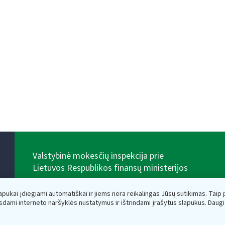
Valstybinė mokesčių inspekcija prie
Lietuvos Respublikos finansų ministerijos
Biudžetinė įstaiga. Juridinio asmens kodas — 188659752,
adresas: Vasario 16-osios g. 14, 01107 Vilnius, Lietuva,
lapukai įdiegiami automatiškai ir jiems nėra reikalingas Jūsų sutikimas. Taip pa
el.paštas:
vmi@vmi.lt
, E. pristatymo dėžutės adresas
sdami interneto naršyklės nustatymus ir ištrindami įrašytus slapukus. Daug
188659752
Duomenys apie Valstybinę mokesčių inspekciją prie
Lietuvos Respublikos finansų ministerijos kaupiami ir