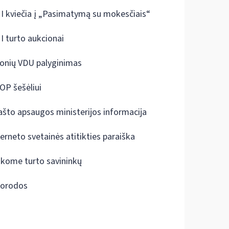
I kviečia į „Pasimatymą su mokesčiais“
I turto aukcionai
onių VDU palyginimas
OP šešėliui
ašto apsaugos ministerijos informacija
terneto svetainės atitikties paraiška
škome turto savininkų
orodos