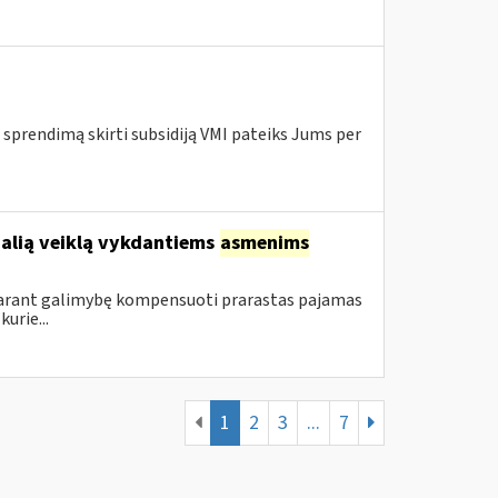
 sprendimą skirti subsidiją VMI pateiks Jums per
ualią veiklą vykdantiems
asmenims
sudarant galimybę kompensuoti prarastas pajamas
urie...
1
2
3
...
7