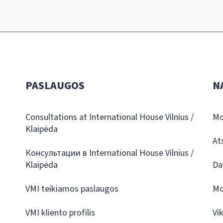
PASLAUGOS
N
Consultations at International House Vilnius /
Mo
Klaipėda
At
Консультации в International House Vilnius /
Klaipėda
Da
VMI teikiamos paslaugos
Mo
VMI kliento profilis
Vi