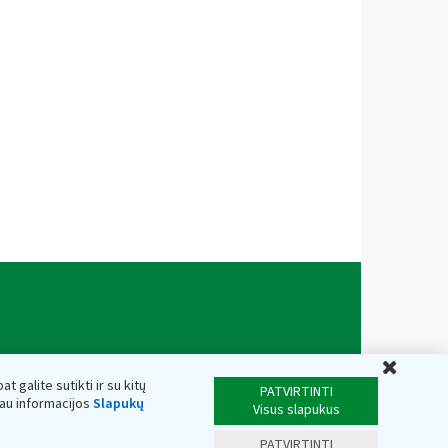
Uždar
t galite sutikti ir su kitų
PATVIRTINTI
iau informacijos
Slapukų
Visus slapukus
PATVIRTINTI