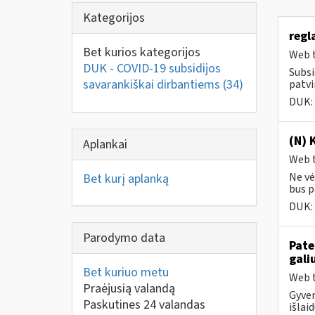
Kategorijos
regl
Bet kurios kategorijos
Web t
DUK - COVID-19 subsidijos
Subsi
savarankiškai dirbantiems
(34)
patvi
DUK:
(N) 
Aplankai
Web t
Ne vė
Bet kurį aplanką
bus pa
DUK:
Parodymo data
Pate
gali
Bet kuriuo metu
Web t
Praėjusią valandą
Gyven
Paskutines 24 valandas
išlai