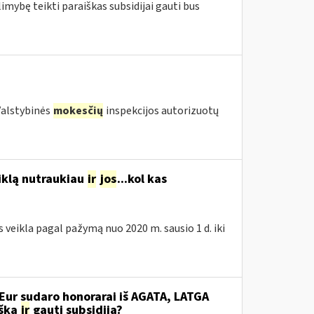
limybę teikti paraiškas subsidijai gauti bus
(Valstybinės
mokesčių
inspekcijos autorizuotų
eiklą nutraukiau
ir
jos
...kol kas
s veikla pagal pažymą nuo 2020 m. sausio 1 d. iki
Eur sudaro honorarai iš AGATA, LATGA
išką
ir
gauti subsidiją?