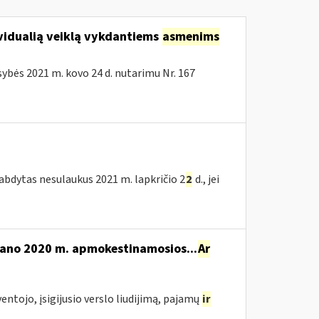
vidualią veiklą vykdantiems
asmenims
bės 2021 m. kovo 24 d. nutarimu Nr. 167
tabdytas nesulaukus 2021 m. lapkričio 2
2
d., jei
mano 2020 m. apmokestinamosios...
Ar
yventojo, įsigijusio verslo liudijimą, pajamų
ir