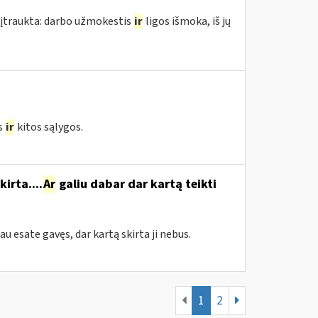
 įtraukta: darbo užmokestis
ir
ligos išmoka, iš jų
s
ir
kitos sąlygos.
irta....
Ar
galiu dabar dar kartą teikti
jau esate gavęs, dar kartą skirta ji nebus.
1
2