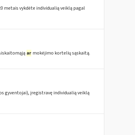
020 metais vykdėte individualią veiklą pagal
tsiskaitomąją
ar
mokėjimo kortelių sąskaitą.
s gyventojai), įregistravę individualią veiklą