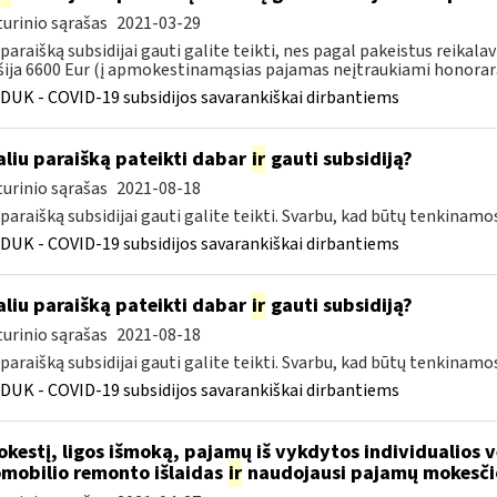
urinio sąrašas
2021-03-29
 paraišką subsidijai gauti galite teikti, nes pagal pakeistus rei
šija 6600 Eur (į apmokestinamąsias pajamas neįtraukiami honorarai
DUK - COVID-19 subsidijos savarankiškai dirbantiems
liu paraišką pateikti dabar
ir
gauti subsidiją?
urinio sąrašas
2021-08-18
 paraišką subsidijai gauti galite teikti. Svarbu, kad būtų tenkinamo
DUK - COVID-19 subsidijos savarankiškai dirbantiems
liu paraišką pateikti dabar
ir
gauti subsidiją?
urinio sąrašas
2021-08-18
 paraišką subsidijai gauti galite teikti. Svarbu, kad būtų tenkinamo
DUK - COVID-19 subsidijos savarankiškai dirbantiems
kestį, ligos išmoką, pajamų iš vykdytos individualios
mobilio remonto išlaidas
ir
naudojausi pajamų mokesči