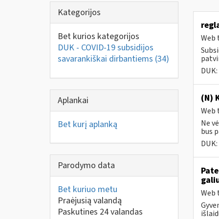
Kategorijos
regl
Bet kurios kategorijos
Web t
DUK - COVID-19 subsidijos
Subsi
savarankiškai dirbantiems
(34)
patvi
DUK:
(N) 
Aplankai
Web t
Ne vė
Bet kurį aplanką
bus pa
DUK:
Parodymo data
Pate
gali
Bet kuriuo metu
Web t
Praėjusią valandą
Gyven
Paskutines 24 valandas
išlai