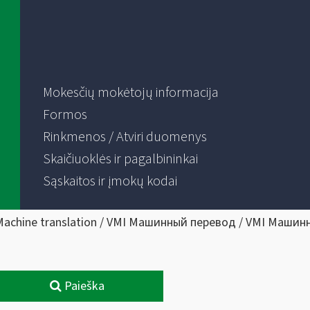
Mokesčių mokėtojų informacija
Formos
Rinkmenos / Atviri duomenys
Skaičiuoklės ir pagalbininkai
Sąskaitos ir įmokų kodai
Machine translation / VMI Машинный перевод / VMI Машин
Paieška