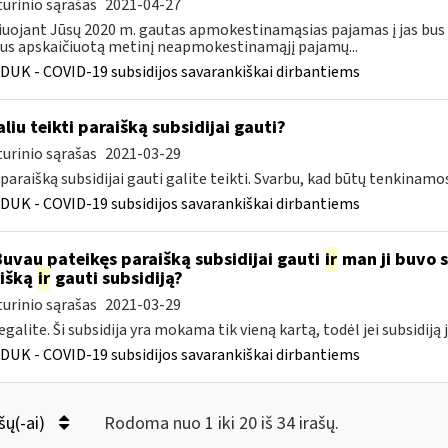
urinio sąrašas
2021-04-27
iuojant Jūsų 2020 m. gautas apmokestinamąsias pajamas į jas bus
s apskaičiuotą metinį neapmokestinamąjį pajamų...
DUK - COVID-19 subsidijos savarankiškai dirbantiems
liu teikti paraišką subsidijai gauti?
urinio sąrašas
2021-03-29
 paraišką subsidijai gauti galite teikti. Svarbu, kad būtų tenkinamo
DUK - COVID-19 subsidijos savarankiškai dirbantiems
Buvau pateikęs paraišką subsidijai gauti
ir
man ji buvo sk
išką
ir
gauti subsidiją?
urinio sąrašas
2021-03-29
egalite. Ši subsidija yra mokama tik vieną kartą, todėl jei subsidiją 
DUK - COVID-19 subsidijos savarankiškai dirbantiems
šų(-ai)
Rodoma nuo 1 iki 20 iš 34 irašų.