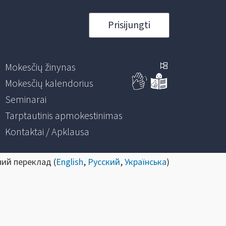
Prisijungti
Mokesčių žinynas
Mokesčių kalendorius
Seminarai
Tarptautinis apmokestinimas
Kontaktai / Apklausa
ний переклад (
English
,
Русский
,
Українська
)