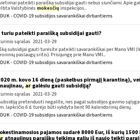
vietimai pateikti paraišką subsidijai gauti nebus siunčiami. Apie ga
lbta Valstybinės
mokesčių
inspekcijos...
DUK - COVID-19 subsidijos savarankiškai dirbantiems
 turiu pateikti paraišką subsidijai gauti?
urinio sąrašas
2021-03-29
šką subsidijai gauti turėsite pateikti savarankiškai per Mano VMI 
roninių paslaugų sritis). Prisijungę prie Mano VMI...
DUK - COVID-19 subsidijos savarankiškai dirbantiems
 2020 m. kovo 16 dieną (paskelbus pirmąjį karantiną), v
naujinau,
ar
galėsiu gauti subsidiją?
urinio sąrašas
2021-03-29
 subsidiją pretenduoti negalite, nes pagal subsidijos gavimo sąlyga
m. lapkričio 6 d. turėjo būti vykdyta bent 90 kalendorinių dienų.
DUK - COVID-19 subsidijos savarankiškai dirbantiems
kestinamosios pajamos sudarė 8000 Eur, iš kurių 1500 
Ar
atnaujinus paraiškų teikimą galiu iš naujo teikti para