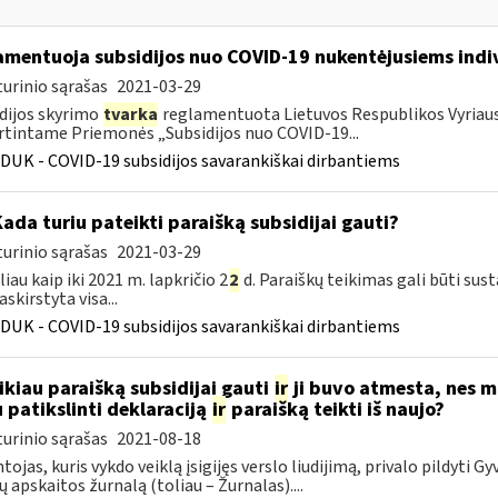
amentuoja subsidijos nuo COVID-19 nukentėjusiems indi
urinio sąrašas
2021-03-29
dijos skyrimo
tvarka
reglamentuota Lietuvos Respublikos Vyriausy
rtintame Priemonės „Subsidijos nuo COVID-19...
DUK - COVID-19 subsidijos savarankiškai dirbantiems
Kada turiu pateikti paraišką subsidijai gauti?
urinio sąrašas
2021-03-29
liau kaip iki 2021 m. lapkričio 2
2
d. Paraiškų teikimas gali būti sus
skirstyta visa...
DUK - COVID-19 subsidijos savarankiškai dirbantiems
ikiau paraišką subsidijai gauti
ir
ji buvo atmesta, nes 
u patikslinti deklaraciją
ir
paraišką teikti iš naujo?
urinio sąrašas
2021-08-18
tojas, kuris vykdo veiklą įsigijęs verslo liudijimą, privalo pildyti G
dų apskaitos žurnalą (toliau – Žurnalas)....