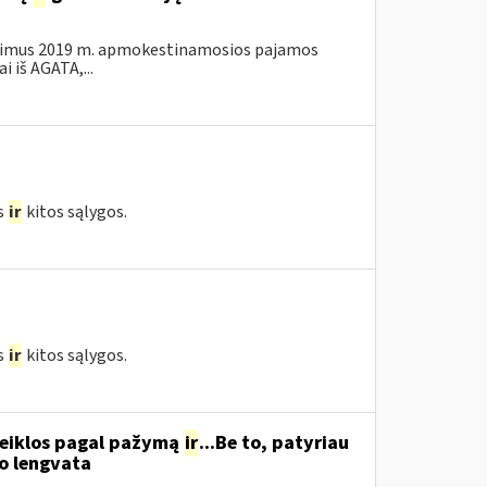
kalavimus 2019 m. apmokestinamosios pajamos
 iš AGATA,...
s
ir
kitos sąlygos.
s
ir
kitos sąlygos.
 veiklos pagal pažymą
ir
...Be to, patyriau
o lengvata