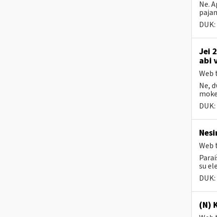
Ne. A
pajam
DUK:
Jei 
abi 
Web t
Ne, d
mokes
DUK:
Nesi
Web t
Parai
su el
DUK:
(N) 