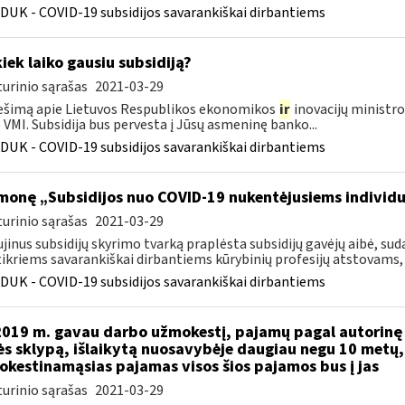
DUK - COVID-19 subsidijos savarankiškai dirbantiems
kiek laiko gausiu subsidiją?
urinio sąrašas
2021-03-29
šimą apie Lietuvos Respublikos ekonomikos
ir
inovacijų ministro
VMI. Subsidija bus pervesta į Jūsų asmeninę banko...
DUK - COVID-19 subsidijos savarankiškai dirbantiems
monę „Subsidijos nuo COVID-19 nukentėjusiems individ
urinio sąrašas
2021-03-29
jinus subsidijų skyrimo tvarką praplėsta subsidijų gavėjų aibė, 
ikriems savarankiškai dirbantiems kūrybinių profesijų atstovams, k
DUK - COVID-19 subsidijos savarankiškai dirbantiems
2019 m. gavau darbo užmokestį, pajamų pagal autorinę 
s sklypą, išlaikytą nuosavybėje daugiau negu 10 metų
kestinamąsias pajamas visos šios pajamos bus į jas
urinio sąrašas
2021-03-29