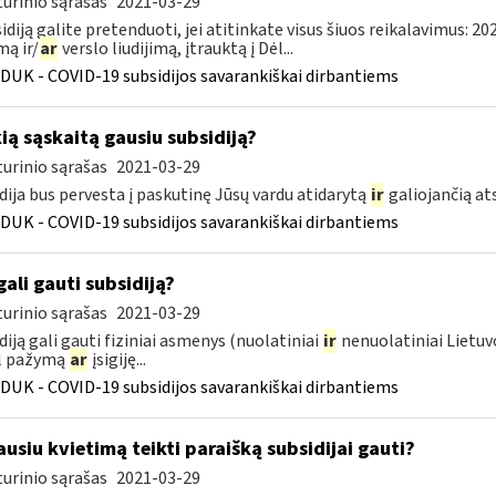
urinio sąrašas
2021-03-29
sidiją galite pretenduoti, jei atitinkate visus šiuos reikalavimus: 2
ą ir/
ar
verslo liudijimą, įtrauktą į Dėl...
DUK - COVID-19 subsidijos savarankiškai dirbantiems
kią sąskaitą gausiu subsidiją?
urinio sąrašas
2021-03-29
dija bus pervesta į paskutinę Jūsų vardu atidarytą
ir
galiojančią a
DUK - COVID-19 subsidijos savarankiškai dirbantiems
gali gauti subsidiją?
urinio sąrašas
2021-03-29
diją gali gauti fiziniai asmenys (nuolatiniai
ir
nenuolatiniai Lietuvo
l pažymą
ar
įsigiję...
DUK - COVID-19 subsidijos savarankiškai dirbantiems
usiu kvietimą teikti paraišką subsidijai gauti?
urinio sąrašas
2021-03-29