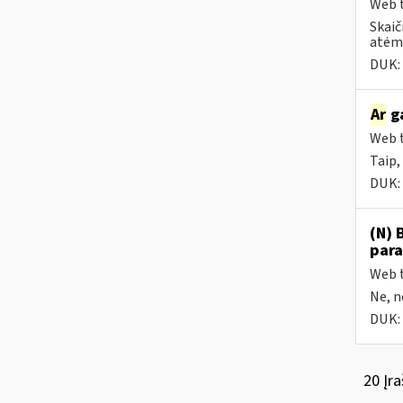
Web t
Skaič
atėmu
DUK:
Ar
ga
Web t
Taip,
DUK:
(N) 
para
Web t
Ne, n
DUK:
20 Įra