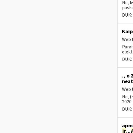
Ne, k
paske
DUK:
Kaip
Web t
Parai
elekt
DUK:
., o
neat
Web t
Ne, į
2020 
DUK:
apmo
ir
...