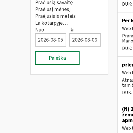
Praėjusią savaitę
DUK:
Praėjusį mėnesį
Praėjusiais metais
Per 
Laikotarpyje…
Web t
Nuo
Iki
Prane
Mano 
DUK:
Paieška
prie
Web t
Atnau
tam t
DUK:
(N) 
žemė
apmo
Web t