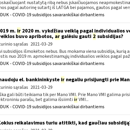
pskaičiuojant nustatytą ribą nebus įskaičiuojamos neapmokesti
os pagal autorinę sutartį iš LATGA bei pajamos, gautos pagal verslo
DUK - COVID-19 subsidijos savarankiškai dirbantiems
2019 m.
ir
2020 m. vykdžiau veiklą pagal individualios 
veiklos buvo apribotos,
ar
galėsiu gauti
2
subsidijas?
urinio sąrašas
2021-03-29
vi subsidijos išmokėtos nebus. Bus mokama viena subsidija, kurią 
tis nuo 2019 m. apmokestinamųjų individualios veiklos pagal paž
DUK - COVID-19 subsidijos savarankiškai dirbantiems
naudoju el. bankininkyste
ir
negaliu prisijungti prie Ma
urinio sąrašas
2021-03-29
ška gali būti teikiama tik per Mano VMI. Prie Mano VMI galima pris
ektroniniu parašu, bet galima išsiimti
ir
VMI...
DUK - COVID-19 subsidijos savarankiškai dirbantiems
Kokius reikalavimus turiu atitikti, kad gaučiau subsidiją