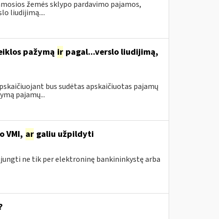
namosios žemės sklypo pardavimo pajamos,
 liudijimą....
veiklos pažymą
ir
pagal...verslo liudijimą,
apskaičiuojant bus sudėtas apskaičiuotas pajamų
ymą pajamų...
no VMI,
ar
galiu užpildyti
ijungti ne tik per elektroninę bankininkystę arba
?