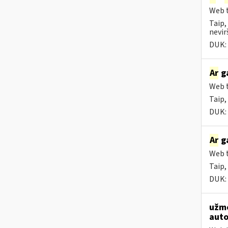
Web t
Taip,
nevir
DUK:
Ar
ga
Web t
Taip,
DUK:
Ar
ga
Web t
Taip,
DUK:
užmo
auto