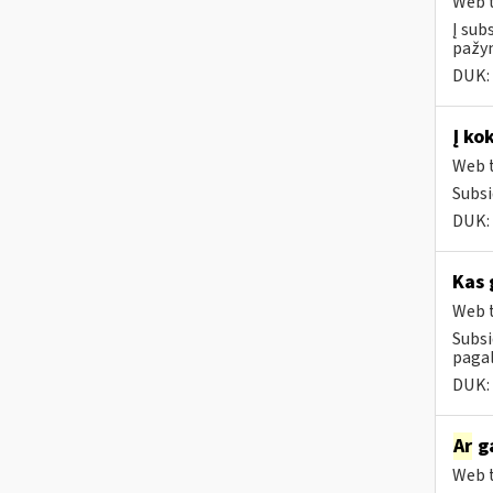
Web t
Į sub
pažym
DUK:
Į ko
Web t
Subsi
DUK:
Kas 
Web t
Subsi
paga
DUK:
Ar
ga
Web t