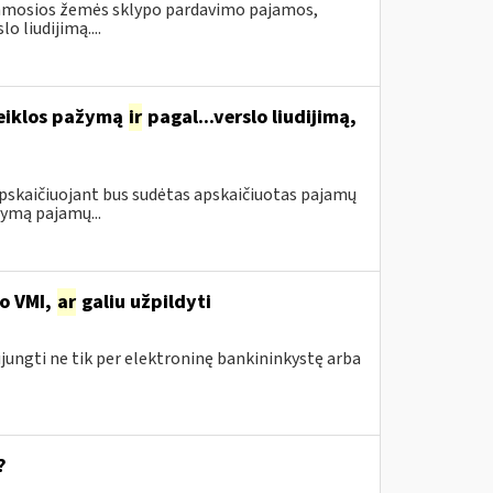
namosios žemės sklypo pardavimo pajamos,
 liudijimą....
veiklos pažymą
ir
pagal...verslo liudijimą,
apskaičiuojant bus sudėtas apskaičiuotas pajamų
ymą pajamų...
no VMI,
ar
galiu užpildyti
ijungti ne tik per elektroninę bankininkystę arba
?