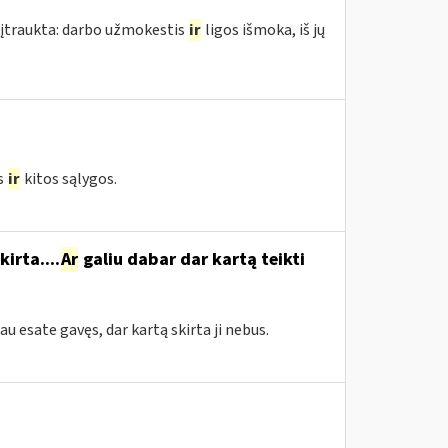
 įtraukta: darbo užmokestis
ir
ligos išmoka, iš jų
s
ir
kitos sąlygos.
irta....
Ar
galiu dabar dar kartą teikti
jau esate gavęs, dar kartą skirta ji nebus.