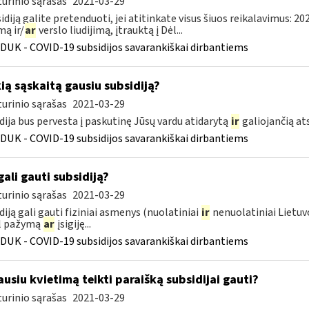
urinio sąrašas
2021-03-29
sidiją galite pretenduoti, jei atitinkate visus šiuos reikalavimus: 2
ą ir/
ar
verslo liudijimą, įtrauktą į Dėl...
DUK - COVID-19 subsidijos savarankiškai dirbantiems
kią sąskaitą gausiu subsidiją?
urinio sąrašas
2021-03-29
dija bus pervesta į paskutinę Jūsų vardu atidarytą
ir
galiojančią a
DUK - COVID-19 subsidijos savarankiškai dirbantiems
gali gauti subsidiją?
urinio sąrašas
2021-03-29
diją gali gauti fiziniai asmenys (nuolatiniai
ir
nenuolatiniai Lietuvo
l pažymą
ar
įsigiję...
DUK - COVID-19 subsidijos savarankiškai dirbantiems
usiu kvietimą teikti paraišką subsidijai gauti?
urinio sąrašas
2021-03-29