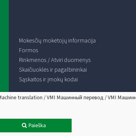
Mokesčių mokėtojų informacija
Formos
Rinkmenos / Atviri duomenys
Skaičiuoklės ir pagalbininkai
Sąskaitos ir įmokų kodai
Machine translation / VMI Машинный перевод / VMI Машин
Paieška