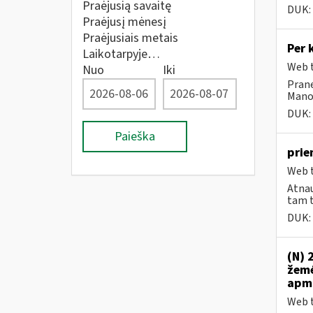
Praėjusią savaitę
DUK:
Praėjusį mėnesį
Praėjusiais metais
Per 
Laikotarpyje…
Web t
Nuo
Iki
Prane
Mano 
DUK:
Paieška
prie
Web t
Atnau
tam t
DUK:
(N) 
žemė
apmo
Web t