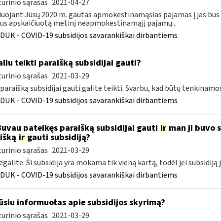
urinio sąrašas
2021-04-27
iuojant Jūsų 2020 m. gautas apmokestinamąsias pajamas į jas bus
s apskaičiuotą metinį neapmokestinamąjį pajamų...
DUK - COVID-19 subsidijos savarankiškai dirbantiems
liu teikti paraišką subsidijai gauti?
urinio sąrašas
2021-03-29
 paraišką subsidijai gauti galite teikti. Svarbu, kad būtų tenkinamo
DUK - COVID-19 subsidijos savarankiškai dirbantiems
Buvau pateikęs paraišką subsidijai gauti
ir
man ji buvo sk
išką
ir
gauti subsidiją?
urinio sąrašas
2021-03-29
egalite. Ši subsidija yra mokama tik vieną kartą, todėl jei subsidiją 
DUK - COVID-19 subsidijos savarankiškai dirbantiems
siu informuotas apie subsidijos skyrimą?
urinio sąrašas
2021-03-29