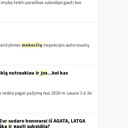
limybę teikti paraiškas subsidijai gauti bus
(Valstybinės
mokesčių
inspekcijos autorizuotų
eiklą nutraukiau
ir
jos
...kol kas
s veikla pagal pažymą nuo 2020 m. sausio 1 d. iki
Eur sudaro honorarai iš AGATA, LATGA
išką
ir
gauti subsidiją?