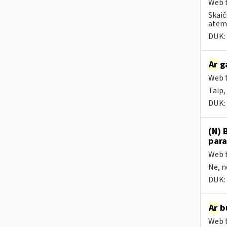
Web t
Skaič
atėmu
DUK:
Ar
ga
Web t
Taip,
DUK:
(N) 
para
Web t
Ne, n
DUK:
Ar
bū
Web t