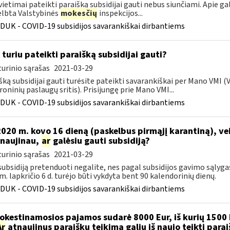
vietimai pateikti paraišką subsidijai gauti nebus siunčiami. Apie ga
lbta Valstybinės
mokesčių
inspekcijos...
DUK - COVID-19 subsidijos savarankiškai dirbantiems
 turiu pateikti paraišką subsidijai gauti?
urinio sąrašas
2021-03-29
šką subsidijai gauti turėsite pateikti savarankiškai per Mano VMI 
roninių paslaugų sritis). Prisijungę prie Mano VMI...
DUK - COVID-19 subsidijos savarankiškai dirbantiems
 2020 m. kovo 16 dieną (paskelbus pirmąjį karantiną), v
naujinau,
ar
galėsiu gauti subsidiją?
urinio sąrašas
2021-03-29
 subsidiją pretenduoti negalite, nes pagal subsidijos gavimo sąlyga
m. lapkričio 6 d. turėjo būti vykdyta bent 90 kalendorinių dienų.
DUK - COVID-19 subsidijos savarankiškai dirbantiems
kestinamosios pajamos sudarė 8000 Eur, iš kurių 1500 
Ar
atnaujinus paraiškų teikimą galiu iš naujo teikti para