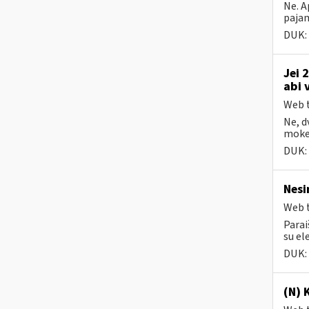
Ne. A
pajam
DUK:
Jei 
abi 
Web t
Ne, d
mokes
DUK:
Nesi
Web t
Parai
su el
DUK:
(N) 