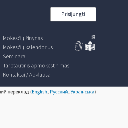
Prisijungti
Mokesčių žinynas
Mokesčių kalendorius
Seminarai
Tarptautinis apmokestinimas
Kontaktai / Apklausa
ний переклад (
English
,
Русский
,
Українська
)