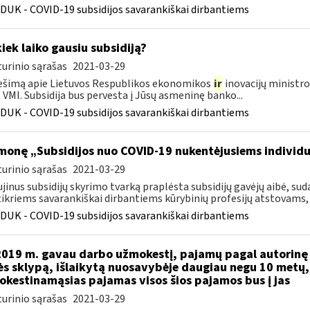
DUK - COVID-19 subsidijos savarankiškai dirbantiems
kiek laiko gausiu subsidiją?
urinio sąrašas
2021-03-29
šimą apie Lietuvos Respublikos ekonomikos
ir
inovacijų ministro
VMI. Subsidija bus pervesta į Jūsų asmeninę banko...
DUK - COVID-19 subsidijos savarankiškai dirbantiems
monę „Subsidijos nuo COVID-19 nukentėjusiems individ
urinio sąrašas
2021-03-29
jinus subsidijų skyrimo tvarką praplėsta subsidijų gavėjų aibė, 
ikriems savarankiškai dirbantiems kūrybinių profesijų atstovams, k
DUK - COVID-19 subsidijos savarankiškai dirbantiems
2019 m. gavau darbo užmokestį, pajamų pagal autorinę 
s sklypą, išlaikytą nuosavybėje daugiau negu 10 metų
kestinamąsias pajamas visos šios pajamos bus į jas
urinio sąrašas
2021-03-29