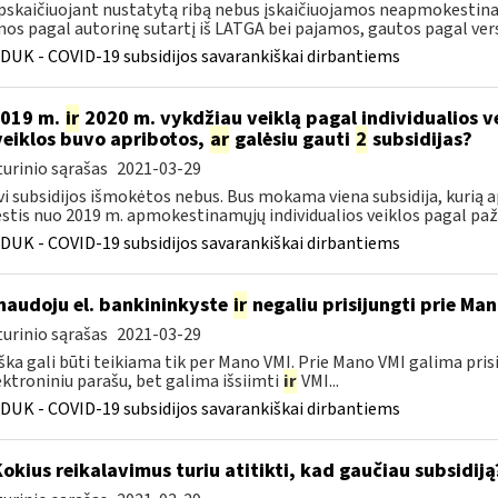
pskaičiuojant nustatytą ribą nebus įskaičiuojamos neapmokesti
os pagal autorinę sutartį iš LATGA bei pajamos, gautos pagal verslo
DUK - COVID-19 subsidijos savarankiškai dirbantiems
2019 m.
ir
2020 m. vykdžiau veiklą pagal individualios 
veiklos buvo apribotos,
ar
galėsiu gauti
2
subsidijas?
urinio sąrašas
2021-03-29
vi subsidijos išmokėtos nebus. Bus mokama viena subsidija, kurią 
tis nuo 2019 m. apmokestinamųjų individualios veiklos pagal paž
DUK - COVID-19 subsidijos savarankiškai dirbantiems
naudoju el. bankininkyste
ir
negaliu prisijungti prie Ma
urinio sąrašas
2021-03-29
ška gali būti teikiama tik per Mano VMI. Prie Mano VMI galima pris
ektroniniu parašu, bet galima išsiimti
ir
VMI...
DUK - COVID-19 subsidijos savarankiškai dirbantiems
Kokius reikalavimus turiu atitikti, kad gaučiau subsidiją