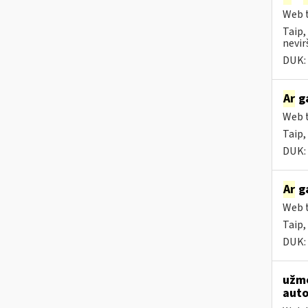
Web t
Taip,
nevir
DUK:
Ar
ga
Web t
Taip,
DUK:
Ar
ga
Web t
Taip,
DUK:
užmo
auto