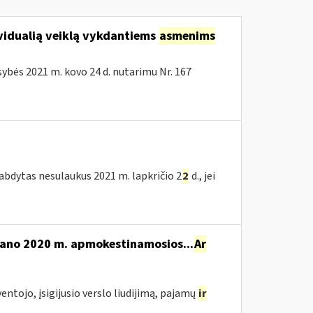
vidualią veiklą vykdantiems
asmenims
bės 2021 m. kovo 24 d. nutarimu Nr. 167
tabdytas nesulaukus 2021 m. lapkričio 2
2
d., jei
mano 2020 m. apmokestinamosios...
Ar
yventojo, įsigijusio verslo liudijimą, pajamų
ir