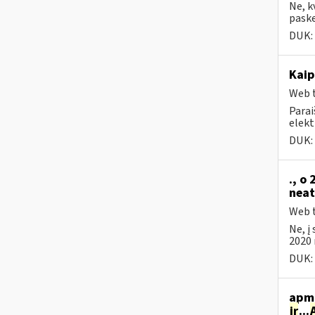
Ne, k
paske
DUK:
Kaip
Web t
Parai
elekt
DUK:
., o
neat
Web t
Ne, į
2020 
DUK:
apmo
ir
...