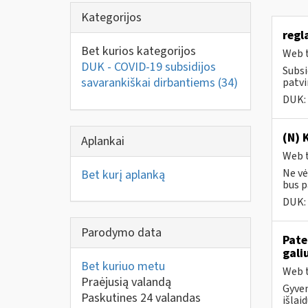
Kategorijos
regl
Bet kurios kategorijos
Web t
DUK - COVID-19 subsidijos
Subsi
savarankiškai dirbantiems
(34)
patvi
DUK:
(N) 
Aplankai
Web t
Ne vė
Bet kurį aplanką
bus pa
DUK:
Parodymo data
Pate
gali
Bet kuriuo metu
Web t
Praėjusią valandą
Gyven
Paskutines 24 valandas
išlai