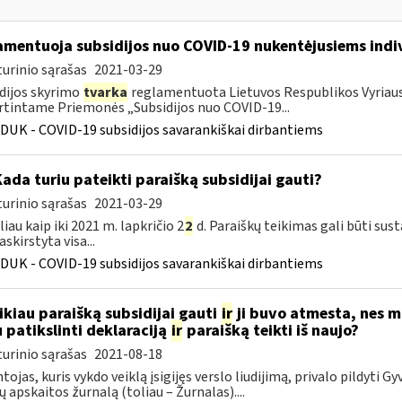
amentuoja subsidijos nuo COVID-19 nukentėjusiems indi
urinio sąrašas
2021-03-29
dijos skyrimo
tvarka
reglamentuota Lietuvos Respublikos Vyriausy
rtintame Priemonės „Subsidijos nuo COVID-19...
DUK - COVID-19 subsidijos savarankiškai dirbantiems
Kada turiu pateikti paraišką subsidijai gauti?
urinio sąrašas
2021-03-29
liau kaip iki 2021 m. lapkričio 2
2
d. Paraiškų teikimas gali būti sus
skirstyta visa...
DUK - COVID-19 subsidijos savarankiškai dirbantiems
ikiau paraišką subsidijai gauti
ir
ji buvo atmesta, nes 
u patikslinti deklaraciją
ir
paraišką teikti iš naujo?
urinio sąrašas
2021-08-18
tojas, kuris vykdo veiklą įsigijęs verslo liudijimą, privalo pildyti G
dų apskaitos žurnalą (toliau – Žurnalas)....