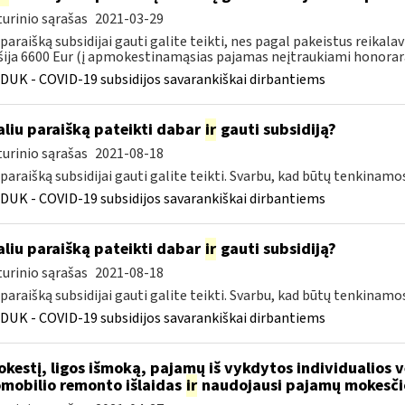
urinio sąrašas
2021-03-29
 paraišką subsidijai gauti galite teikti, nes pagal pakeistus rei
šija 6600 Eur (į apmokestinamąsias pajamas neįtraukiami honorarai
DUK - COVID-19 subsidijos savarankiškai dirbantiems
liu paraišką pateikti dabar
ir
gauti subsidiją?
urinio sąrašas
2021-08-18
 paraišką subsidijai gauti galite teikti. Svarbu, kad būtų tenkinamo
DUK - COVID-19 subsidijos savarankiškai dirbantiems
liu paraišką pateikti dabar
ir
gauti subsidiją?
urinio sąrašas
2021-08-18
 paraišką subsidijai gauti galite teikti. Svarbu, kad būtų tenkinamo
DUK - COVID-19 subsidijos savarankiškai dirbantiems
kestį, ligos išmoką, pajamų iš vykdytos individualios
mobilio remonto išlaidas
ir
naudojausi pajamų mokesči