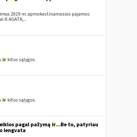
kalavimus 2019 m. apmokestinamosios pajamos
 iš AGATA,...
s
ir
kitos sąlygos.
s
ir
kitos sąlygos.
 veiklos pagal pažymą
ir
...Be to, patyriau
o lengvata