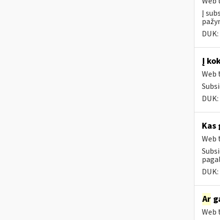
Web t
Į sub
pažym
DUK:
Į ko
Web t
Subsi
DUK:
Kas 
Web t
Subsi
paga
DUK:
Ar
ga
Web t