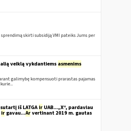
 sprendimą skirti subsidiją VMI pateiks Jums per
ualią veiklą vykdantiems
asmenims
sudarant galimybę kompensuoti prarastas pajamas
urie...
sutartį iš LATGA
ir
UAB...„X“, pardaviau
,
ir
gavau...
Ar
vertinant 2019 m. gautas