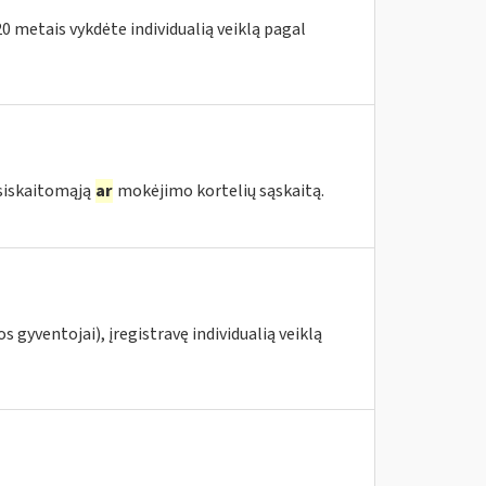
020 metais vykdėte individualią veiklą pagal
tsiskaitomąją
ar
mokėjimo kortelių sąskaitą.
s gyventojai), įregistravę individualią veiklą