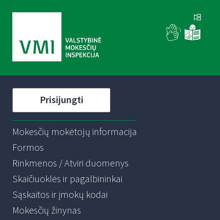
Prisijungti
Mokesčių mokėtojų informacija
Formos
Rinkmenos / Atviri duomenys
Skaičiuoklės ir pagalbininkai
Sąskaitos ir įmokų kodai
Mokesčių žinynas