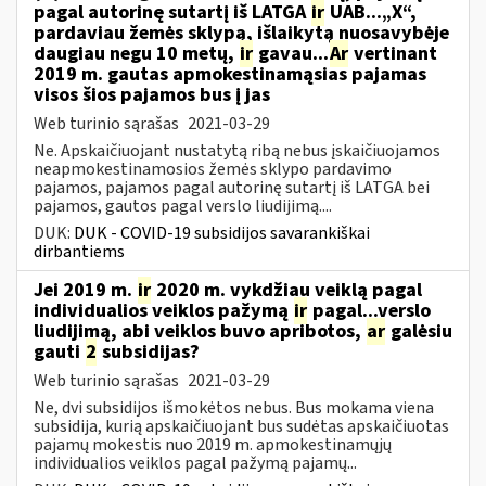
pagal autorinę sutartį iš LATGA
ir
UAB...„X“,
pardaviau žemės sklypą, išlaikytą nuosavybėje
daugiau negu 10 metų,
ir
gavau...
Ar
vertinant
2019 m. gautas apmokestinamąsias pajamas
visos šios pajamos bus į jas
Web turinio sąrašas
2021-03-29
Ne. Apskaičiuojant nustatytą ribą nebus įskaičiuojamos
neapmokestinamosios žemės sklypo pardavimo
pajamos, pajamos pagal autorinę sutartį iš LATGA bei
pajamos, gautos pagal verslo liudijimą....
DUK:
DUK - COVID-19 subsidijos savarankiškai
dirbantiems
Jei 2019 m.
ir
2020 m. vykdžiau veiklą pagal
individualios veiklos pažymą
ir
pagal...verslo
liudijimą, abi veiklos buvo apribotos,
ar
galėsiu
gauti
2
subsidijas?
Web turinio sąrašas
2021-03-29
Ne, dvi subsidijos išmokėtos nebus. Bus mokama viena
subsidija, kurią apskaičiuojant bus sudėtas apskaičiuotas
pajamų mokestis nuo 2019 m. apmokestinamųjų
individualios veiklos pagal pažymą pajamų...