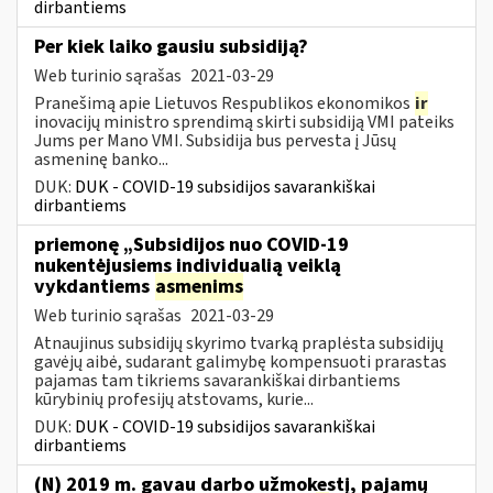
dirbantiems
Per kiek laiko gausiu subsidiją?
Web turinio sąrašas
2021-03-29
Pranešimą apie Lietuvos Respublikos ekonomikos
ir
inovacijų ministro sprendimą skirti subsidiją VMI pateiks
Jums per Mano VMI. Subsidija bus pervesta į Jūsų
asmeninę banko...
DUK:
DUK - COVID-19 subsidijos savarankiškai
dirbantiems
priemonę „Subsidijos nuo COVID-19
nukentėjusiems individualią veiklą
vykdantiems
asmenims
Web turinio sąrašas
2021-03-29
Atnaujinus subsidijų skyrimo tvarką praplėsta subsidijų
gavėjų aibė, sudarant galimybę kompensuoti prarastas
pajamas tam tikriems savarankiškai dirbantiems
kūrybinių profesijų atstovams, kurie...
DUK:
DUK - COVID-19 subsidijos savarankiškai
dirbantiems
(N) 2019 m. gavau darbo užmokestį, pajamų