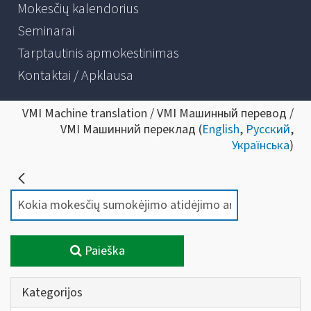
Mokesčių kalendorius
Seminarai
Tarptautinis apmokestinimas
Kontaktai / Apklausa
VMI Machine translation / VMI Машинный перевод /
VMI Машинний переклад (
English
,
Русский
,
Українська
)
Paieška
Kategorijos