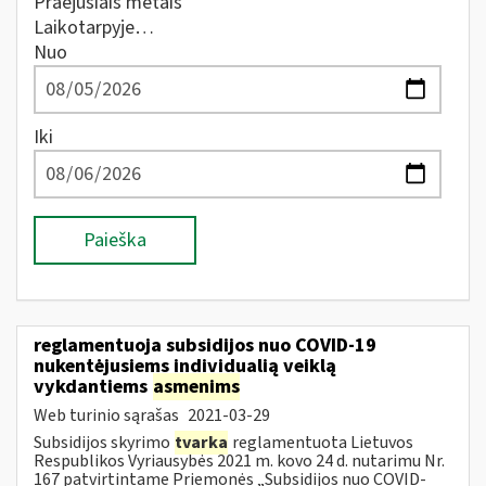
Praėjusiais metais
Laikotarpyje…
Nuo
Iki
Paieška
reglamentuoja subsidijos nuo COVID-19
nukentėjusiems individualią veiklą
vykdantiems
asmenims
Web turinio sąrašas
2021-03-29
Subsidijos skyrimo
tvarka
reglamentuota Lietuvos
Respublikos Vyriausybės 2021 m. kovo 24 d. nutarimu Nr.
167 patvirtintame Priemonės „Subsidijos nuo COVID-