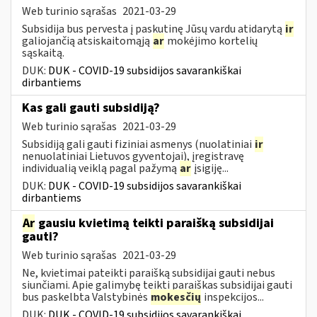
Web turinio sąrašas
2021-03-29
Subsidija bus pervesta į paskutinę Jūsų vardu atidarytą
ir
galiojančią atsiskaitomąją
ar
mokėjimo kortelių
sąskaitą.
DUK:
DUK - COVID-19 subsidijos savarankiškai
dirbantiems
Kas gali gauti subsidiją?
Web turinio sąrašas
2021-03-29
Subsidiją gali gauti fiziniai asmenys (nuolatiniai
ir
nenuolatiniai Lietuvos gyventojai), įregistravę
individualią veiklą pagal pažymą
ar
įsigiję...
DUK:
DUK - COVID-19 subsidijos savarankiškai
dirbantiems
Ar
gausiu kvietimą teikti paraišką subsidijai
gauti?
Web turinio sąrašas
2021-03-29
Ne, kvietimai pateikti paraišką subsidijai gauti nebus
siunčiami. Apie galimybę teikti paraiškas subsidijai gauti
bus paskelbta Valstybinės
mokesčių
inspekcijos...
DUK:
DUK - COVID-19 subsidijos savarankiškai