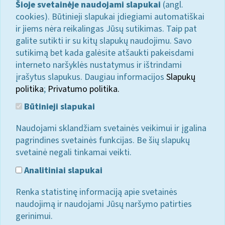
Šioje svetainėje naudojami slapukai
(angl.
cookies). Būtinieji slapukai įdiegiami automatiškai
ir jiems nėra reikalingas Jūsų sutikimas. Taip pat
galite sutikti ir su kitų slapukų naudojimu. Savo
sutikimą bet kada galėsite atšaukti pakeisdami
interneto naršyklės nustatymus ir ištrindami
įrašytus slapukus. Daugiau informacijos
Slapukų
politika
;
Privatumo politika.
Būtinieji slapukai
Naudojami sklandžiam svetainės veikimui ir įgalina
pagrindines svetainės funkcijas. Be šių slapukų
svetainė negali tinkamai veikti.
Analitiniai slapukai
Renka statistinę informaciją apie svetainės
naudojimą ir naudojami Jūsų naršymo patirties
gerinimui.