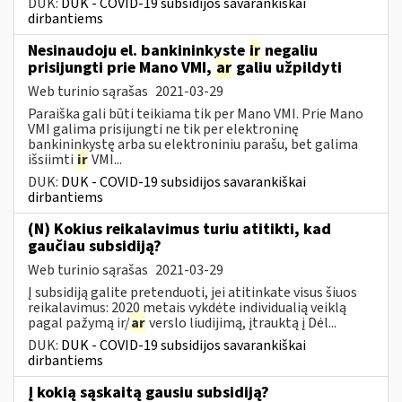
DUK:
DUK - COVID-19 subsidijos savarankiškai
dirbantiems
Nesinaudoju el. bankininkyste
ir
negaliu
prisijungti prie Mano VMI,
ar
galiu užpildyti
Web turinio sąrašas
2021-03-29
Paraiška gali būti teikiama tik per Mano VMI. Prie Mano
VMI galima prisijungti ne tik per elektroninę
bankininkystę arba su elektroniniu parašu, bet galima
išsiimti
ir
VMI...
DUK:
DUK - COVID-19 subsidijos savarankiškai
dirbantiems
(N) Kokius reikalavimus turiu atitikti, kad
gaučiau subsidiją?
Web turinio sąrašas
2021-03-29
Į subsidiją galite pretenduoti, jei atitinkate visus šiuos
reikalavimus: 2020 metais vykdėte individualią veiklą
pagal pažymą ir/
ar
verslo liudijimą, įtrauktą į Dėl...
DUK:
DUK - COVID-19 subsidijos savarankiškai
dirbantiems
Į kokią sąskaitą gausiu subsidiją?