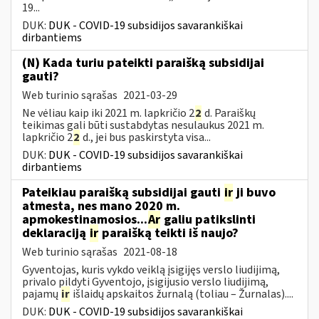
19...
DUK:
DUK - COVID-19 subsidijos savarankiškai
dirbantiems
(N) Kada turiu pateikti paraišką subsidijai
gauti?
Web turinio sąrašas
2021-03-29
Ne vėliau kaip iki 2021 m. lapkričio 2
2
d. Paraiškų
teikimas gali būti sustabdytas nesulaukus 2021 m.
lapkričio 2
2
d., jei bus paskirstyta visa...
DUK:
DUK - COVID-19 subsidijos savarankiškai
dirbantiems
Pateikiau paraišką subsidijai gauti
ir
ji buvo
atmesta, nes mano 2020 m.
apmokestinamosios...
Ar
galiu patikslinti
deklaraciją
ir
paraišką teikti iš naujo?
Web turinio sąrašas
2021-08-18
Gyventojas, kuris vykdo veiklą įsigijęs verslo liudijimą,
privalo pildyti Gyventojo, įsigijusio verslo liudijimą,
pajamų
ir
išlaidų apskaitos žurnalą (toliau – Žurnalas)....
DUK:
DUK - COVID-19 subsidijos savarankiškai