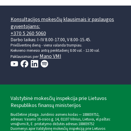
Konsultacijos mokesčių klausimais ir paslaugos
gyventojams:
+370 5 260 5060
Darbo laikas: I-IV 8.00-17.00, V 8.00-15.45.
Prieššventinę dieną - viena valanda trumpiau.
Kiekvieno mėnesio antrą penktadienį 8.00 val. - 12.00 val.
Mano VMI
Paklausimas per
Valstybinė mokesčių inspekcija prie Lietuvos
Respublikos finansų ministerijos
Biudžetinė įstaiga. Juridinio asmens kodas — 188659752,
adresas: Vasario 16-osios g. 14, 01107 Vilnius, Lietuva, el.paštas:
vmi@vmi.lt
, E. pristatymo dėžutės adresas 188659752
Duomenys apie Valstybinę mokesčių inspekciją prie Lietuvos