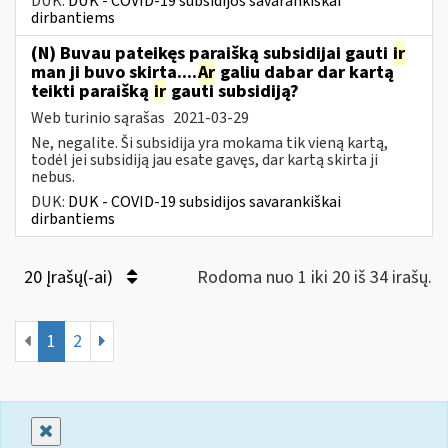
DUK:
DUK - COVID-19 subsidijos savarankiškai
dirbantiems
(N) Buvau pateikęs paraišką subsidijai gauti
ir
man ji buvo skirta....
Ar
galiu dabar dar kartą
teikti paraišką
ir
gauti subsidiją?
Web turinio sąrašas
2021-03-29
Ne, negalite. Ši subsidija yra mokama tik vieną kartą,
todėl jei subsidiją jau esate gavęs, dar kartą skirta ji
nebus.
DUK:
DUK - COVID-19 subsidijos savarankiškai
dirbantiems
20 Įrašų(-ai)
Rodoma nuo 1 iki 20 iš 34 irašų.
1
2
Uždaryti