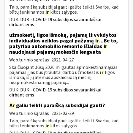
Taip, paraišką subsidijai gauti galite teikti. Svarbu, kad
būtų tenkinamos
ir
kitos sąlygos.
DUK:
DUK - COVID-19 subsidijos savarankiškai
dirbantiems
užmokestį, ligos išmoką, pajamų iš vykdytos
individualios veiklos pagal pažymą
ir
...Be to,
patyriau automobilio remonto išlaidas
ir
naudojausi pajamų mokesčio lengvata
Web turinio sąrašas
2021-04-27
Skaičiuojant Jūsų 2020 m. gautas apmokestinamąsias
pajamas į jas bus įtraukta: darbo užmokestis
ir
ligos
išmoka, iš jų atėmus apskaičiuotą metinį
neapmokestinamąjį pajamų...
DUK:
DUK - COVID-19 subsidijos savarankiškai
dirbantiems
Ar
galiu teikti paraišką subsidijai gauti?
Web turinio sąrašas
2021-03-29
Taip, paraišką subsidijai gauti galite teikti. Svarbu, kad
būtų tenkinamos
ir
kitos sąlygos.