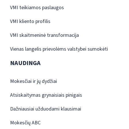
VMI teikiamos paslaugos
VMI kliento profilis
VMI skaitmeninė transformacija
Vienas langelis prievolėms valstybei sumokėti
NAUDINGA
Mokesčiai ir jų dydžiai
Atsiskaitymas grynaisiais pinigais
Dažniausiai užduodami klausimai
Mokesčių ABC