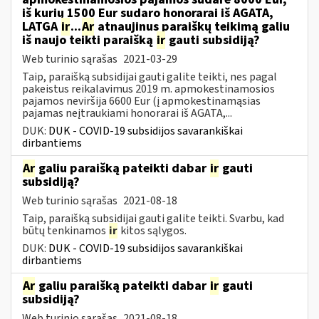
iš kurių 1500 Eur sudaro honorarai iš AGATA,
LATGA
ir
...
Ar
atnaujinus paraiškų teikimą galiu
iš naujo teikti paraišką
ir
gauti subsidiją?
Web turinio sąrašas
2021-03-29
Taip, paraišką subsidijai gauti galite teikti, nes pagal
pakeistus reikalavimus 2019 m. apmokestinamosios
pajamos neviršija 6600 Eur (į apmokestinamąsias
pajamas neįtraukiami honorarai iš AGATA,...
DUK:
DUK - COVID-19 subsidijos savarankiškai
dirbantiems
Ar
galiu paraišką pateikti dabar
ir
gauti
subsidiją?
Web turinio sąrašas
2021-08-18
Taip, paraišką subsidijai gauti galite teikti. Svarbu, kad
būtų tenkinamos
ir
kitos sąlygos.
DUK:
DUK - COVID-19 subsidijos savarankiškai
dirbantiems
Ar
galiu paraišką pateikti dabar
ir
gauti
subsidiją?
Web turinio sąrašas
2021-08-18