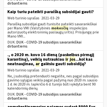
dirbantiems
Kaip turiu pateikti paraišką subsidijai gauti?
Web turinio sąrašas
2021-03-29
Paraišką subsidijai gauti turėsite pateikti savarankiškai
per Mano VMI (Valstybinės
mokesčių
inspekcijos
autorizuotų elektroninių paslaugų sritis). Prisijungę prie
Mano VMI...
DUK:
DUK - COVID-19 subsidijos savarankiškai
dirbantiems
., o 2020 m. kovo 16 dieną (paskelbus pirmąjį
karantiną), veiklą nutraukiau
ir
jos
...kol kas
neatnaujinau,
ar
galėsiu gauti subsidiją?
Web turinio sąrašas
2021-03-29
Ne, į subsidiją pretenduoti negalite, nes pagal subsidijos
gavimo sąlygas veikla pagal pažymą nuo 2020 m. sausio
1 d. iki 2020 m. lapkričio 6 d. turėjo būti vykdyta bent 90
kalendorinių dienų.
DUK:
DUK - COVID-19 subsidijos savarankiškai
dirbantiems
apmokestinamosios pajamos sudarė 8000 Eur,