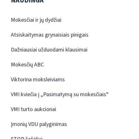
NAUDINGA
Mokesčiai ir jų dydžiai
Atsiskaitymas grynaisiais pinigais
Dažniausiai užduodami klausimai
Mokesčių ABC
Viktorina moksleiviams
VMI kviečia į „Pasimatymą su mokesčiais“
VMI turto aukcionai
Įmonių VDU palyginimas