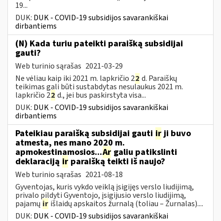
19...
DUK:
DUK - COVID-19 subsidijos savarankiškai
dirbantiems
(N) Kada turiu pateikti paraišką subsidijai
gauti?
Web turinio sąrašas
2021-03-29
Ne vėliau kaip iki 2021 m. lapkričio 2
2
d. Paraiškų
teikimas gali būti sustabdytas nesulaukus 2021 m.
lapkričio 2
2
d., jei bus paskirstyta visa...
DUK:
DUK - COVID-19 subsidijos savarankiškai
dirbantiems
Pateikiau paraišką subsidijai gauti
ir
ji buvo
atmesta, nes mano 2020 m.
apmokestinamosios...
Ar
galiu patikslinti
deklaraciją
ir
paraišką teikti iš naujo?
Web turinio sąrašas
2021-08-18
Gyventojas, kuris vykdo veiklą įsigijęs verslo liudijimą,
privalo pildyti Gyventojo, įsigijusio verslo liudijimą,
pajamų
ir
išlaidų apskaitos žurnalą (toliau – Žurnalas)....
DUK:
DUK - COVID-19 subsidijos savarankiškai