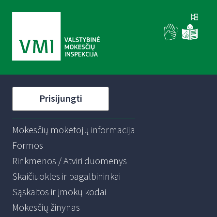
Prisijungti
Mokesčių mokėtojų informacija
Formos
Rinkmenos / Atviri duomenys
Skaičiuoklės ir pagalbininkai
Sąskaitos ir įmokų kodai
Mokesčių žinynas