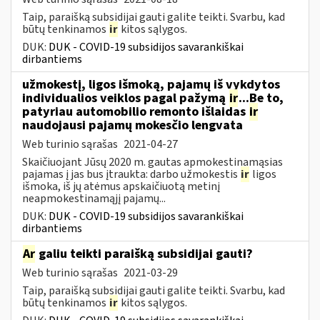
Taip, paraišką subsidijai gauti galite teikti. Svarbu, kad
būtų tenkinamos
ir
kitos sąlygos.
DUK:
DUK - COVID-19 subsidijos savarankiškai
dirbantiems
užmokestį, ligos išmoką, pajamų iš vykdytos
individualios veiklos pagal pažymą
ir
...Be to,
patyriau automobilio remonto išlaidas
ir
naudojausi pajamų mokesčio lengvata
Web turinio sąrašas
2021-04-27
Skaičiuojant Jūsų 2020 m. gautas apmokestinamąsias
pajamas į jas bus įtraukta: darbo užmokestis
ir
ligos
išmoka, iš jų atėmus apskaičiuotą metinį
neapmokestinamąjį pajamų...
DUK:
DUK - COVID-19 subsidijos savarankiškai
dirbantiems
Ar
galiu teikti paraišką subsidijai gauti?
Web turinio sąrašas
2021-03-29
Taip, paraišką subsidijai gauti galite teikti. Svarbu, kad
būtų tenkinamos
ir
kitos sąlygos.