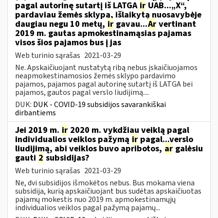
pagal autorinę sutartį iš LATGA
ir
UAB...„X“,
pardaviau žemės sklypą, išlaikytą nuosavybėje
daugiau negu 10 metų,
ir
gavau...
Ar
vertinant
2019 m. gautas apmokestinamąsias pajamas
visos šios pajamos bus į jas
Web turinio sąrašas
2021-03-29
Ne. Apskaičiuojant nustatytą ribą nebus įskaičiuojamos
neapmokestinamosios žemės sklypo pardavimo
pajamos, pajamos pagal autorinę sutartį iš LATGA bei
pajamos, gautos pagal verslo liudijimą....
DUK:
DUK - COVID-19 subsidijos savarankiškai
dirbantiems
Jei 2019 m.
ir
2020 m. vykdžiau veiklą pagal
individualios veiklos pažymą
ir
pagal...verslo
liudijimą, abi veiklos buvo apribotos,
ar
galėsiu
gauti
2
subsidijas?
Web turinio sąrašas
2021-03-29
Ne, dvi subsidijos išmokėtos nebus. Bus mokama viena
subsidija, kurią apskaičiuojant bus sudėtas apskaičiuotas
pajamų mokestis nuo 2019 m. apmokestinamųjų
individualios veiklos pagal pažymą pajamų...