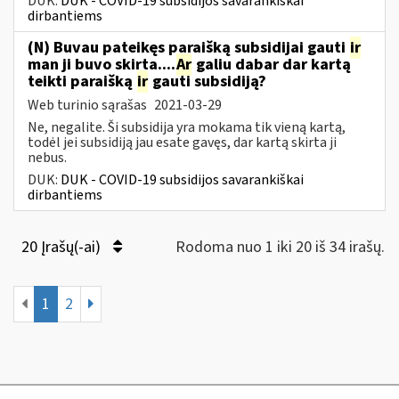
DUK:
DUK - COVID-19 subsidijos savarankiškai
dirbantiems
(N) Buvau pateikęs paraišką subsidijai gauti
ir
man ji buvo skirta....
Ar
galiu dabar dar kartą
teikti paraišką
ir
gauti subsidiją?
Web turinio sąrašas
2021-03-29
Ne, negalite. Ši subsidija yra mokama tik vieną kartą,
todėl jei subsidiją jau esate gavęs, dar kartą skirta ji
nebus.
DUK:
DUK - COVID-19 subsidijos savarankiškai
dirbantiems
20 Įrašų(-ai)
Rodoma nuo 1 iki 20 iš 34 irašų.
1
2