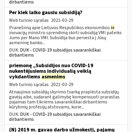
dirbantiems
Per kiek laiko gausiu subsidiją?
Web turinio sąrašas
2021-03-29
Pranešimą apie Lietuvos Respublikos ekonomikos
ir
inovacijų ministro sprendimą skirti subsidiją VMI pateiks
Jums per Mano VMI. Subsidija bus pervesta į Jūsų
asmeninę banko...
DUK:
DUK - COVID-19 subsidijos savarankiškai
dirbantiems
priemonę „Subsidijos nuo COVID-19
nukentėjusiems individualią veiklą
vykdantiems
asmenims
Web turinio sąrašas
2021-03-29
Atnaujinus subsidijų skyrimo tvarką praplėsta subsidijų
gavėjų aibė, sudarant galimybę kompensuoti prarastas
pajamas tam tikriems savarankiškai dirbantiems
kūrybinių profesijų atstovams, kurie...
DUK:
DUK - COVID-19 subsidijos savarankiškai
dirbantiems
(N) 2019 m. gavau darbo užmokestį, pajamų