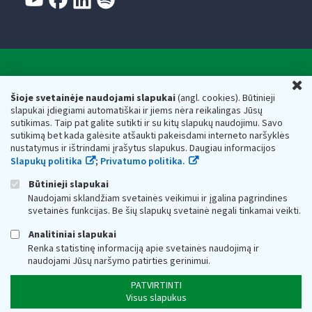
Valstybinė mokesčių inspekcija prie Lietuvos
U
Respublikos finansų ministerijos
Šioje svetainėje naudojami slapukai
(angl. cookies). Būtinieji
slapukai įdiegiami automatiškai ir jiems nėra reikalingas Jūsų
Biudžetinė įstaiga. Juridinio asmens kodas — 188659752,
sutikimas. Taip pat galite sutikti ir su kitų slapukų naudojimu. Savo
adresas: Vasario 16-osios g. 14, 01107 Vilnius, Lietuva, el.paštas:
sutikimą bet kada galėsite atšaukti pakeisdami interneto naršyklės
vmi@vmi.lt
, E. pristatymo dėžutės adresas 188659752
nustatymus ir ištrindami įrašytus slapukus. Daugiau informacijos
Duomenys apie Valstybinę mokesčių inspekciją prie Lietuvos
Slapukų politika
;
Privatumo politika.
Respublikos finansų ministerijos kaupiami ir saugomi Juridinių
asmenų registre
Būtinieji slapukai
Naudojami sklandžiam svetainės veikimui ir įgalina pagrindines
svetainės funkcijas. Be šių slapukų svetainė negali tinkamai veikti.
Analitiniai slapukai
Renka statistinę informaciją apie svetainės naudojimą ir
naudojami Jūsų naršymo patirties gerinimui.
PATVIRTINTI
Visus slapukus