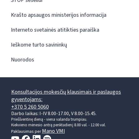
STOP šešėliui
Krašto apsaugos ministerijos informacija
Interneto svetainės atitikties paraiška
Ieškome turto savininkų
Nuorodos
Konsultacijos mokesčių klausimais ir paslaugos
gyventojams:
+370 5 260 5060
Darbo laikas: I-IV 8.00-17.00, V 8.00-15.45.
Prieššventinę dieną - viena valanda trumpiau.
Kiekvieno mėnesio antrą penktadienį 8.00 val. - 12.00 val.
Mano VMI
Paklausimas per