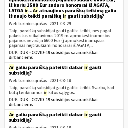
iš kurių 1500 Eur sudaro honorarai iš AGATA,
LATGA
ir
...
Ar
atnaujinus paraiškų teikimą galiu
iš naujo teikti paraišką
ir
gauti subsidiją?
Web turinio sąrašas
2021-03-29
Taip, paraišką subsidijai gauti galite teikti, nes pagal
pakeistus reikalavimus 2019 m. apmokestinamosios
pajamos neviršija 6600 Eur (į apmokestinamąsias
pajamas neįtraukiami honorarai iš AGATA,...
DUK:
DUK - COVID-19 subsidijos savarankiškai
dirbantiems
Ar
galiu paraišką pateikti dabar
ir
gauti
subsidiją?
Web turinio sąrašas
2021-08-18
Taip, paraišką subsidijai gauti galite teikti. Svarbu, kad
būtų tenkinamos
ir
kitos sąlygos.
DUK:
DUK - COVID-19 subsidijos savarankiškai
dirbantiems
Ar
galiu paraišką pateikti dabar
ir
gauti
subsidiją?
Web turinio sąrašas
2021-08-18