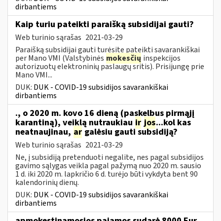
dirbantiems
Kaip turiu pateikti paraišką subsidijai gauti?
Web turinio sąrašas
2021-03-29
Paraišką subsidijai gauti turėsite pateikti savarankiškai
per Mano VMI (Valstybinės
mokesčių
inspekcijos
autorizuotų elektroninių paslaugų sritis). Prisijungę prie
Mano VMI...
DUK:
DUK - COVID-19 subsidijos savarankiškai
dirbantiems
., o 2020 m. kovo 16 dieną (paskelbus pirmąjį
karantiną), veiklą nutraukiau
ir
jos
...kol kas
neatnaujinau,
ar
galėsiu gauti subsidiją?
Web turinio sąrašas
2021-03-29
Ne, į subsidiją pretenduoti negalite, nes pagal subsidijos
gavimo sąlygas veikla pagal pažymą nuo 2020 m. sausio
1 d. iki 2020 m. lapkričio 6 d. turėjo būti vykdyta bent 90
kalendorinių dienų.
DUK:
DUK - COVID-19 subsidijos savarankiškai
dirbantiems
apmokestinamosios pajamos sudarė 8000 Eur,