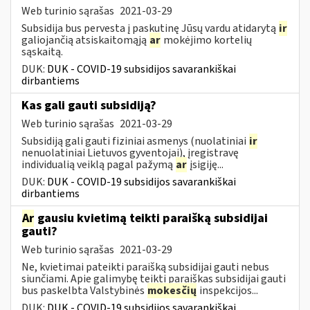
Web turinio sąrašas
2021-03-29
Subsidija bus pervesta į paskutinę Jūsų vardu atidarytą
ir
galiojančią atsiskaitomąją
ar
mokėjimo kortelių
sąskaitą.
DUK:
DUK - COVID-19 subsidijos savarankiškai
dirbantiems
Kas gali gauti subsidiją?
Web turinio sąrašas
2021-03-29
Subsidiją gali gauti fiziniai asmenys (nuolatiniai
ir
nenuolatiniai Lietuvos gyventojai), įregistravę
individualią veiklą pagal pažymą
ar
įsigiję...
DUK:
DUK - COVID-19 subsidijos savarankiškai
dirbantiems
Ar
gausiu kvietimą teikti paraišką subsidijai
gauti?
Web turinio sąrašas
2021-03-29
Ne, kvietimai pateikti paraišką subsidijai gauti nebus
siunčiami. Apie galimybę teikti paraiškas subsidijai gauti
bus paskelbta Valstybinės
mokesčių
inspekcijos...
DUK:
DUK - COVID-19 subsidijos savarankiškai