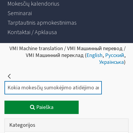
Mokesčių kalendorius
Seminarai
Tarptautinis apmokestinimas
Kontaktai / Apklausa
VMI Machine translation / VMI Машинный перевод /
VMI Машинний переклад (
English
,
Русский
,
Українська
)
Paieška
Kategorijos