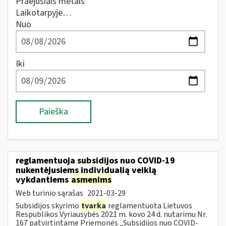
Praėjusiais metais
Laikotarpyje…
Nuo
Iki
Paieška
reglamentuoja subsidijos nuo COVID-19
nukentėjusiems individualią veiklą
vykdantiems
asmenims
Web turinio sąrašas
2021-03-29
Subsidijos skyrimo
tvarka
reglamentuota Lietuvos
Respublikos Vyriausybės 2021 m. kovo 24 d. nutarimu Nr.
167 patvirtintame Priemonės „Subsidijos nuo COVID-