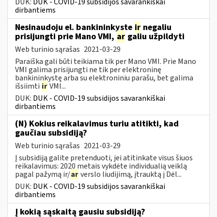
DUK:
DUK - COVID-19 subsidijos savarankiškai
dirbantiems
Nesinaudoju el. bankininkyste
ir
negaliu
prisijungti prie Mano VMI,
ar
galiu užpildyti
Web turinio sąrašas
2021-03-29
Paraiška gali būti teikiama tik per Mano VMI. Prie Mano
VMI galima prisijungti ne tik per elektroninę
bankininkystę arba su elektroniniu parašu, bet galima
išsiimti
ir
VMI...
DUK:
DUK - COVID-19 subsidijos savarankiškai
dirbantiems
(N) Kokius reikalavimus turiu atitikti, kad
gaučiau subsidiją?
Web turinio sąrašas
2021-03-29
Į subsidiją galite pretenduoti, jei atitinkate visus šiuos
reikalavimus: 2020 metais vykdėte individualią veiklą
pagal pažymą ir/
ar
verslo liudijimą, įtrauktą į Dėl...
DUK:
DUK - COVID-19 subsidijos savarankiškai
dirbantiems
Į kokią sąskaitą gausiu subsidiją?