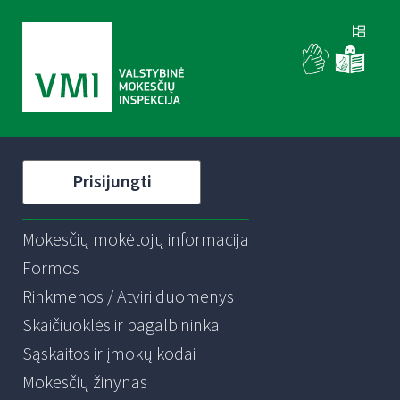
Prisijungti
Mokesčių mokėtojų informacija
Formos
Rinkmenos / Atviri duomenys
Skaičiuoklės ir pagalbininkai
Sąskaitos ir įmokų kodai
Mokesčių žinynas