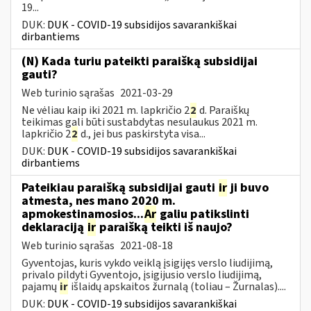
19...
DUK:
DUK - COVID-19 subsidijos savarankiškai
dirbantiems
(N) Kada turiu pateikti paraišką subsidijai
gauti?
Web turinio sąrašas
2021-03-29
Ne vėliau kaip iki 2021 m. lapkričio 2
2
d. Paraiškų
teikimas gali būti sustabdytas nesulaukus 2021 m.
lapkričio 2
2
d., jei bus paskirstyta visa...
DUK:
DUK - COVID-19 subsidijos savarankiškai
dirbantiems
Pateikiau paraišką subsidijai gauti
ir
ji buvo
atmesta, nes mano 2020 m.
apmokestinamosios...
Ar
galiu patikslinti
deklaraciją
ir
paraišką teikti iš naujo?
Web turinio sąrašas
2021-08-18
Gyventojas, kuris vykdo veiklą įsigijęs verslo liudijimą,
privalo pildyti Gyventojo, įsigijusio verslo liudijimą,
pajamų
ir
išlaidų apskaitos žurnalą (toliau – Žurnalas)....
DUK:
DUK - COVID-19 subsidijos savarankiškai