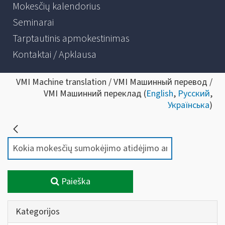
Mokesčių kalendorius
Seminarai
Tarptautinis apmokestinimas
Kontaktai / Apklausa
VMI Machine translation / VMI Машинный перевод /
VMI Машинний переклад (
English
,
Русский
,
Українська
)
Paieška
Kategorijos