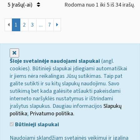
5 Įrašų(-ai)
Rodoma nuo 1 iki 5 iš 34 irašų.
1
2
3
...
7
Uždaryti
Šioje svetainėje naudojami slapukai
(angl.
cookies). Būtinieji slapukai įdiegiami automatiškai
ir jiems nėra reikalingas Jūsų sutikimas. Taip pat
galite sutikti ir su kitų slapukų naudojimu. Savo
sutikimą bet kada galėsite atšaukti pakeisdami
interneto naršyklės nustatymus ir ištrindami
įrašytus slapukus. Daugiau informacijos
Slapukų
politika
;
Privatumo politika.
Būtinieji slapukai
Naudojami sklandžiam svetainės veikimui ir įgalina