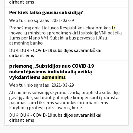
dirbantiems
Per kiek laiko gausiu subsidiją?
Web turinio sąrašas
2021-03-29
Pranešimą apie Lietuvos Respublikos ekonomikos
ir
inovacijų ministro sprendimą skirti subsidiją VMI pateiks
Jums per Mano VMI. Subsidija bus pervesta į Jūsų
asmeninę banko...
DUK:
DUK - COVID-19 subsidijos savarankiškai
dirbantiems
priemonę „Subsidijos nuo COVID-19
nukentėjusiems individualią veiklą
vykdantiems
asmenims
Web turinio sąrašas
2021-03-29
Atnaujinus subsidijų skyrimo tvarką praplėsta subsidijų
gavėjų aibė, sudarant galimybę kompensuoti prarastas
pajamas tam tikriems savarankiškai dirbantiems
kūrybinių profesijų atstovams, kurie...
DUK:
DUK - COVID-19 subsidijos savarankiškai
dirbantiems