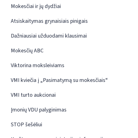
Mokesčiai ir jų dydžiai
Atsiskaitymas grynaisiais pinigais
Dažniausiai užduodami klausimai
Mokesčių ABC
Viktorina moksleiviams
VMI kviečia į „Pasimatymą su mokesčiais“
VMI turto aukcionai
Įmonių VDU palyginimas
STOP šešėliui