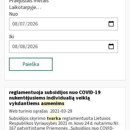
Praėjusiais metais
Laikotarpyje…
Nuo
Iki
Paieška
reglamentuoja subsidijos nuo COVID-19
nukentėjusiems individualią veiklą
vykdantiems
asmenims
Web turinio sąrašas
2021-03-29
Subsidijos skyrimo
tvarka
reglamentuota Lietuvos
Respublikos Vyriausybės 2021 m. kovo 24 d. nutarimu Nr.
167 patvirtintame Priemonės „Subsidijos nuo COVID-