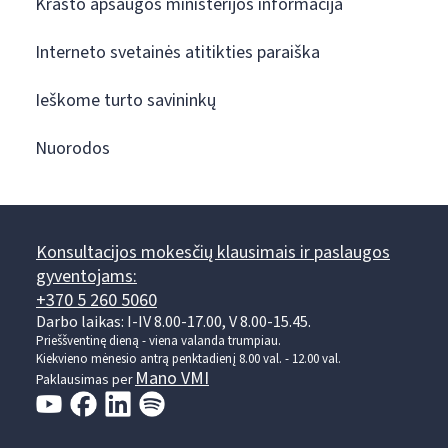
Krašto apsaugos ministerijos informacija
Interneto svetainės atitikties paraiška
Ieškome turto savininkų
Nuorodos
Konsultacijos mokesčių klausimais ir paslaugos
gyventojams:
+370 5 260 5060
Darbo laikas: I-IV 8.00-17.00, V 8.00-15.45.
Prieššventinę dieną - viena valanda trumpiau.
Kiekvieno mėnesio antrą penktadienį 8.00 val. - 12.00 val.
Mano VMI
Paklausimas per