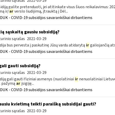
urinio sąrašas
2021-03-29
sidiją galite pretenduoti, jei atitinkate visus šiuos reikalavimus: 2
ą ir/
ar
verslo liudijimą, įtrauktą į Dėl...
DUK - COVID-19 subsidijos savarankiškai dirbantiems
kią sąskaitą gausiu subsidiją?
urinio sąrašas
2021-03-29
dija bus pervesta į paskutinę Jūsų vardu atidarytą
ir
galiojančią a
DUK - COVID-19 subsidijos savarankiškai dirbantiems
gali gauti subsidiją?
urinio sąrašas
2021-03-29
diją gali gauti fiziniai asmenys (nuolatiniai
ir
nenuolatiniai Lietuvo
l pažymą
ar
įsigiję...
DUK - COVID-19 subsidijos savarankiškai dirbantiems
usiu kvietimą teikti paraišką subsidijai gauti?
urinio sąrašas
2021-03-29