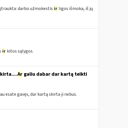
 įtraukta: darbo užmokestis
ir
ligos išmoka, iš jų
s
ir
kitos sąlygos.
irta....
Ar
galiu dabar dar kartą teikti
jau esate gavęs, dar kartą skirta ji nebus.