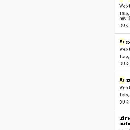
Web t
Taip,
nevir
DUK:
Ar
ga
Web t
Taip,
DUK:
Ar
ga
Web t
Taip,
DUK:
užmo
auto