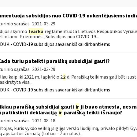
amentuoja subsidijos nuo COVID-19 nukentėjusiems indi
urinio sąrašas
2021-03-29
dijos skyrimo
tvarka
reglamentuota Lietuvos Respublikos Vyriausy
rtintame Priemonės „Subsidijos nuo COVID-19...
DUK - COVID-19 subsidijos savarankiškai dirbantiems
Kada turiu pateikti paraišką subsidijai gauti?
urinio sąrašas
2021-03-29
liau kaip iki 2021 m. lapkričio 2
2
d. Paraiškų teikimas gali būti sus
skirstyta visa...
DUK - COVID-19 subsidijos savarankiškai dirbantiems
ikiau paraišką subsidijai gauti
ir
ji buvo atmesta, nes 
u patikslinti deklaraciją
ir
paraišką teikti iš naujo?
urinio sąrašas
2021-08-18
tojas, kuris vykdo veiklą įsigijęs verslo liudijimą, privalo pildyti G
dų apskaitos žurnalą (toliau – Žurnalas)....