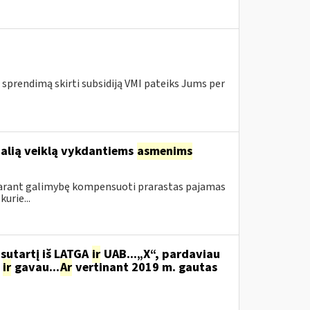
 sprendimą skirti subsidiją VMI pateiks Jums per
ualią veiklą vykdantiems
asmenims
sudarant galimybę kompensuoti prarastas pajamas
urie...
sutartį iš LATGA
ir
UAB...„X“, pardaviau
,
ir
gavau...
Ar
vertinant 2019 m. gautas