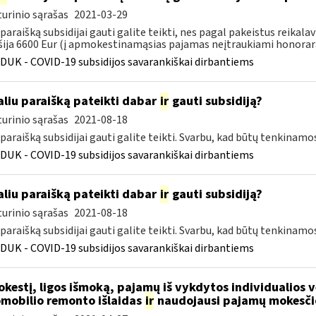
urinio sąrašas
2021-03-29
 paraišką subsidijai gauti galite teikti, nes pagal pakeistus rei
šija 6600 Eur (į apmokestinamąsias pajamas neįtraukiami honorarai
DUK - COVID-19 subsidijos savarankiškai dirbantiems
liu paraišką pateikti dabar
ir
gauti subsidiją?
urinio sąrašas
2021-08-18
 paraišką subsidijai gauti galite teikti. Svarbu, kad būtų tenkinamo
DUK - COVID-19 subsidijos savarankiškai dirbantiems
liu paraišką pateikti dabar
ir
gauti subsidiją?
urinio sąrašas
2021-08-18
 paraišką subsidijai gauti galite teikti. Svarbu, kad būtų tenkinamo
DUK - COVID-19 subsidijos savarankiškai dirbantiems
kestį, ligos išmoką, pajamų iš vykdytos individualios
mobilio remonto išlaidas
ir
naudojausi pajamų mokesči