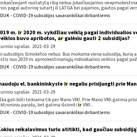
pskaičiuojant nustatytą ribą nebus įskaičiuojamos neapmokesti
os pagal autorinę sutartį iš LATGA bei pajamos, gautos pagal verslo
DUK - COVID-19 subsidijos savarankiškai dirbantiems
2019 m.
ir
2020 m. vykdžiau veiklą pagal individualios 
veiklos buvo apribotos,
ar
galėsiu gauti
2
subsidijas?
urinio sąrašas
2021-03-29
vi subsidijos išmokėtos nebus. Bus mokama viena subsidija, kurią 
tis nuo 2019 m. apmokestinamųjų individualios veiklos pagal paž
DUK - COVID-19 subsidijos savarankiškai dirbantiems
naudoju el. bankininkyste
ir
negaliu prisijungti prie Ma
urinio sąrašas
2021-03-29
ška gali būti teikiama tik per Mano VMI. Prie Mano VMI galima pris
ektroniniu parašu, bet galima išsiimti
ir
VMI...
DUK - COVID-19 subsidijos savarankiškai dirbantiems
Kokius reikalavimus turiu atitikti, kad gaučiau subsidiją