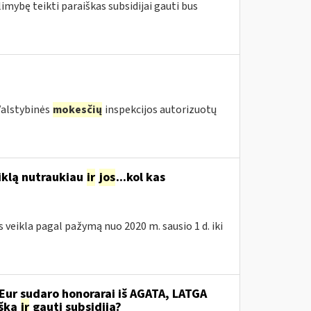
limybę teikti paraiškas subsidijai gauti bus
(Valstybinės
mokesčių
inspekcijos autorizuotų
eiklą nutraukiau
ir
jos
...kol kas
s veikla pagal pažymą nuo 2020 m. sausio 1 d. iki
Eur sudaro honorarai iš AGATA, LATGA
išką
ir
gauti subsidiją?