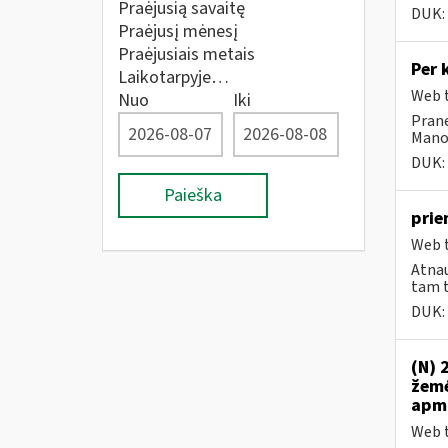
Praėjusią savaitę
DUK:
Praėjusį mėnesį
Praėjusiais metais
Per 
Laikotarpyje…
Web t
Nuo
Iki
Prane
Mano 
DUK:
Paieška
prie
Web t
Atnau
tam t
DUK:
(N) 
žemė
apmo
Web t