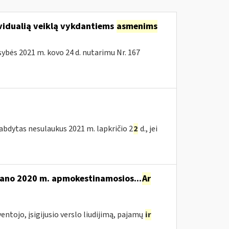
vidualią veiklą vykdantiems
asmenims
bės 2021 m. kovo 24 d. nutarimu Nr. 167
tabdytas nesulaukus 2021 m. lapkričio 2
2
d., jei
mano 2020 m. apmokestinamosios...
Ar
yventojo, įsigijusio verslo liudijimą, pajamų
ir