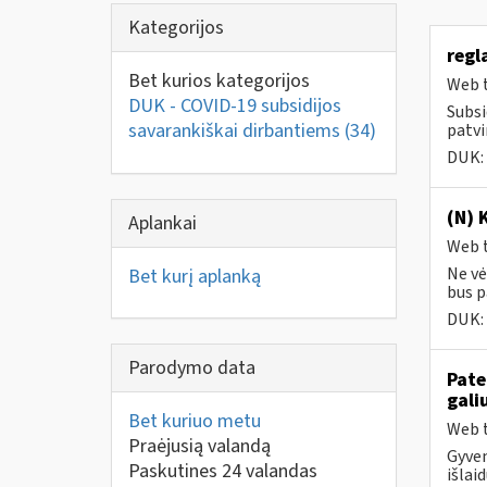
Kategorijos
regl
Bet kurios kategorijos
Web t
DUK - COVID-19 subsidijos
Subsi
savarankiškai dirbantiems
(34)
patvi
DUK:
(N) 
Aplankai
Web t
Ne vė
Bet kurį aplanką
bus pa
DUK:
Parodymo data
Pate
gali
Bet kuriuo metu
Web t
Praėjusią valandą
Gyven
Paskutines 24 valandas
išlai