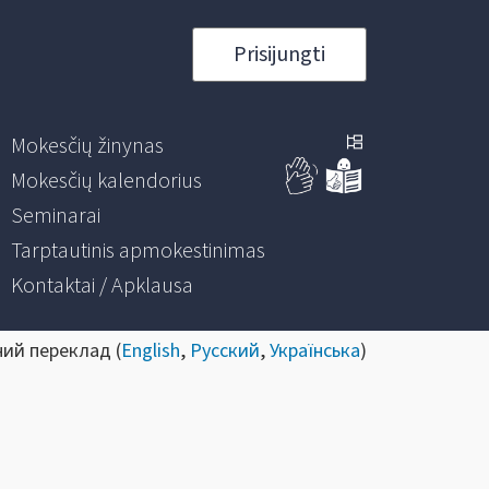
Prisijungti
Mokesčių žinynas
Mokesčių kalendorius
Seminarai
Tarptautinis apmokestinimas
Kontaktai / Apklausa
ний переклад (
English
,
Русский
,
Українська
)