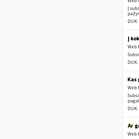
Web t
Į sub
pažym
DUK:
Į ko
Web t
Subsi
DUK:
Kas 
Web t
Subsi
paga
DUK:
Ar
ga
Web t