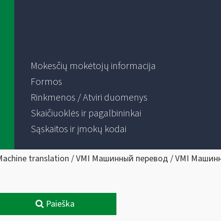
Mokesčių mokėtojų informacija
Formos
Rinkmenos / Atviri duomenys
Skaičiuoklės ir pagalbininkai
Sąskaitos ir įmokų kodai
Machine translation / VMI Машинный перевод / VMI Машин
Paieška