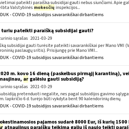
vietimai pateikti paraišką subsidijai gauti nebus siunčiami. Apie ga
lbta Valstybinės
mokesčių
inspekcijos...
DUK - COVID-19 subsidijos savarankiškai dirbantiems
 turiu pateikti paraišką subsidijai gauti?
urinio sąrašas
2021-03-29
šką subsidijai gauti turėsite pateikti savarankiškai per Mano VMI 
roninių paslaugų sritis). Prisijungę prie Mano VMI...
DUK - COVID-19 subsidijos savarankiškai dirbantiems
 2020 m. kovo 16 dieną (paskelbus pirmąjį karantiną), v
naujinau,
ar
galėsiu gauti subsidiją?
urinio sąrašas
2021-03-29
 subsidiją pretenduoti negalite, nes pagal subsidijos gavimo sąlyga
m. lapkričio 6 d. turėjo būti vykdyta bent 90 kalendorinių dienų.
DUK - COVID-19 subsidijos savarankiškai dirbantiems
kestinamosios pajamos sudarė 8000 Eur, iš kurių 1500 
Ar
atnaujinus paraiškų teikimą galiu iš naujo teikti para