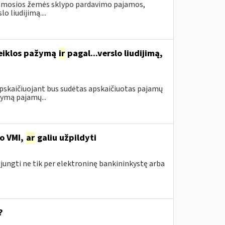
namosios žemės sklypo pardavimo pajamos,
 liudijimą....
veiklos pažymą
ir
pagal...verslo liudijimą,
apskaičiuojant bus sudėtas apskaičiuotas pajamų
ymą pajamų...
no VMI,
ar
galiu užpildyti
ijungti ne tik per elektroninę bankininkystę arba
?