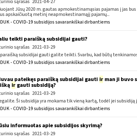
urinio sąrašas
2021-04-27
iuojant Jūsų 2020 m. gautas apmokestinamąsias pajamas į jas bus
s apskaičiuotą metinį neapmokestinamąjį pajamų...
DUK - COVID-19 subsidijos savarankiškai dirbantiems
liu teikti paraišką subsidijai gauti?
urinio sąrašas
2021-03-29
 paraišką subsidijai gauti galite teikti. Svarbu, kad būtų tenkinamo
DUK - COVID-19 subsidijos savarankiškai dirbantiems
Buvau pateikęs paraišką subsidijai gauti
ir
man ji buvo sk
išką
ir
gauti subsidiją?
urinio sąrašas
2021-03-29
egalite. Ši subsidija yra mokama tik vieną kartą, todėl jei subsidiją 
DUK - COVID-19 subsidijos savarankiškai dirbantiems
siu informuotas apie subsidijos skyrimą?
urinio sąrašas
2021-03-29