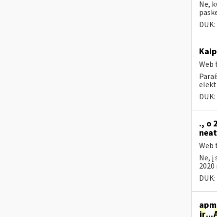
Ne, k
paske
DUK:
Kaip
Web t
Parai
elekt
DUK:
., o
neat
Web t
Ne, į
2020 
DUK:
apmo
ir
...