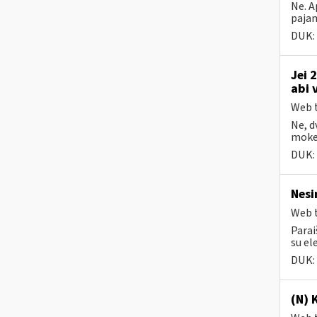
Ne. A
pajam
DUK:
Jei 
abi 
Web t
Ne, d
mokes
DUK:
Nesi
Web t
Parai
su el
DUK:
(N) 