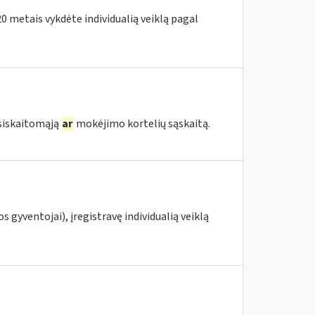
020 metais vykdėte individualią veiklą pagal
tsiskaitomąją
ar
mokėjimo kortelių sąskaitą.
s gyventojai), įregistravę individualią veiklą