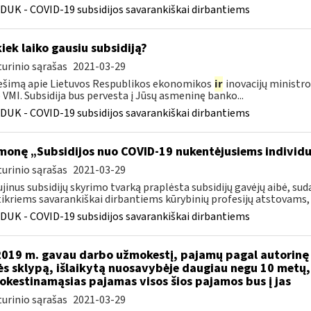
DUK - COVID-19 subsidijos savarankiškai dirbantiems
kiek laiko gausiu subsidiją?
urinio sąrašas
2021-03-29
šimą apie Lietuvos Respublikos ekonomikos
ir
inovacijų ministro
VMI. Subsidija bus pervesta į Jūsų asmeninę banko...
DUK - COVID-19 subsidijos savarankiškai dirbantiems
monę „Subsidijos nuo COVID-19 nukentėjusiems individ
urinio sąrašas
2021-03-29
jinus subsidijų skyrimo tvarką praplėsta subsidijų gavėjų aibė, 
ikriems savarankiškai dirbantiems kūrybinių profesijų atstovams, k
DUK - COVID-19 subsidijos savarankiškai dirbantiems
2019 m. gavau darbo užmokestį, pajamų pagal autorinę 
s sklypą, išlaikytą nuosavybėje daugiau negu 10 metų
kestinamąsias pajamas visos šios pajamos bus į jas
urinio sąrašas
2021-03-29