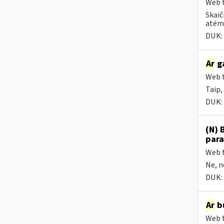
Web t
Skaič
atėmu
DUK:
Ar
ga
Web t
Taip,
DUK:
(N) 
para
Web t
Ne, n
DUK:
Ar
bū
Web t