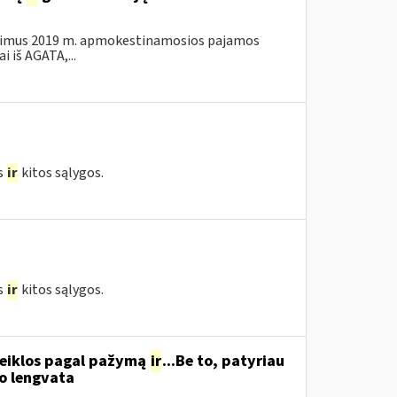
kalavimus 2019 m. apmokestinamosios pajamos
 iš AGATA,...
s
ir
kitos sąlygos.
s
ir
kitos sąlygos.
 veiklos pagal pažymą
ir
...Be to, patyriau
o lengvata