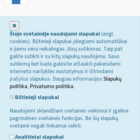
Uždaryti
Šioje svetainėje naudojami slapukai
(angl.
cookies). Būtinieji slapukai įdiegiami automatiškai
ir jiems nėra reikalingas Jūsų sutikimas. Taip pat
galite sutikti ir su kitų slapukų naudojimu. Savo
sutikimą bet kada galėsite atšaukti pakeisdami
interneto naršyklės nustatymus ir ištrindami
įrašytus slapukus. Daugiau informacijos
Slapukų
politika
;
Privatumo politika.
Būtinieji slapukai
Naudojami sklandžiam svetainės veikimui ir įgalina
pagrindines svetainės funkcijas. Be šių slapukų
svetainė negali tinkamai veikti.
Analitiniai slapukai