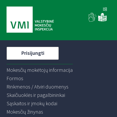
Prisijungti
Mokesčių mokėtojų informacija
Formos
Rinkmenos / Atviri duomenys
Skaičiuoklės ir pagalbininkai
Sąskaitos ir įmokų kodai
Mokesčių žinynas