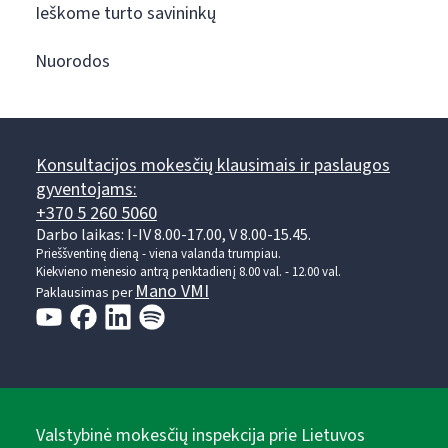
Ieškome turto savininkų
Nuorodos
Konsultacijos mokesčių klausimais ir paslaugos
gyventojams:
+370 5 260 5060
Darbo laikas: I-IV 8.00-17.00, V 8.00-15.45.
Prieššventinę dieną - viena valanda trumpiau.
Kiekvieno mėnesio antrą penktadienį 8.00 val. - 12.00 val.
Mano VMI
Paklausimas per
Valstybinė mokesčių inspekcija prie Lietuvos