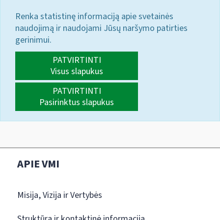
Renka statistinę informaciją apie svetainės
naudojimą ir naudojami Jūsų naršymo patirties
gerinimui.
PATVIRTINTI
Visus slapukus
PATVIRTINTI
Pasirinktus slapukus
APIE VMI
Misija, Vizija ir Vertybės
Struktūra ir kontaktinė informacija