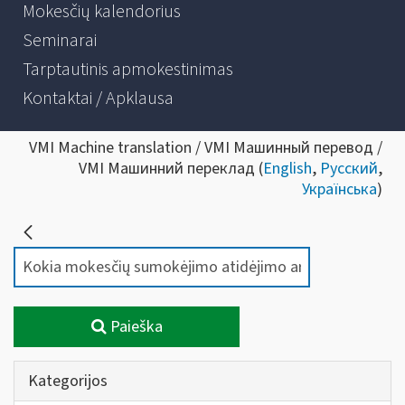
Mokesčių kalendorius
Seminarai
Tarptautinis apmokestinimas
Kontaktai / Apklausa
VMI Machine translation / VMI Машинный перевод /
VMI Машинний переклад (
English
,
Русский
,
Українська
)
Paieška
Kategorijos