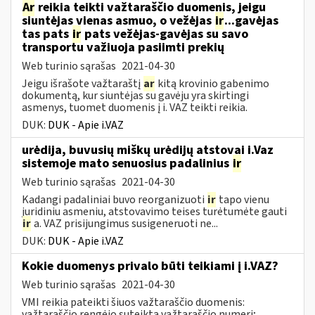
Ar
reikia teikti važtaraščio duomenis, jeigu
siuntėjas vienas asmuo, o vežėjas
ir
...gavėjas
tas pats
ir
pats vežėjas-gavėjas su savo
transportu važiuoja pasiimti prekių
Web turinio sąrašas
2021-04-30
Jeigu išrašote važtaraštį
ar
kitą krovinio gabenimo
dokumentą, kur siuntėjas su gavėju yra skirtingi
asmenys, tuomet duomenis į i. VAZ teikti reikia.
DUK:
DUK - Apie i.VAZ
urėdija, buvusių miškų urėdijų atstovai i.Vaz
sistemoje mato senuosius padalinius
ir
Web turinio sąrašas
2021-04-30
Kadangi padaliniai buvo reorganizuoti
ir
tapo vienu
juridiniu asmeniu, atstovavimo teises turėtumėte gauti
ir
a. VAZ prisijungimus susigeneruoti ne...
DUK:
DUK - Apie i.VAZ
Kokie duomenys privalo būti teikiami į i.VAZ?
Web turinio sąrašas
2021-04-30
VMI reikia pateikti šiuos važtaraščio duomenis:
važtaraščio rengėjo suteiktą važtaraščio numerį;