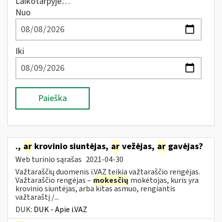
Laikotarpyje…
Nuo
Iki
Paieška
.,
ar
krovinio siuntėjas,
ar
vežėjas,
ar
gavėjas?
Web turinio sąrašas
2021-04-30
Važtaraščių duomenis i.VAZ teikia važtaraščio rengėjas.
Važtaraščio rengėjas –
mokesčių
mokėtojas, kuris yra
krovinio siuntėjas, arba kitas asmuo, rengiantis
važtaraštį /...
DUK:
DUK - Apie i.VAZ