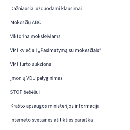
Dažniausiai užduodami klausimai
Mokesčių ABC
Viktorina moksleiviams
VMI kviečia į „Pasimatymą su mokesčiais“
VMI turto aukcionai
Įmonių VDU palyginimas
STOP šešėliui
Krašto apsaugos ministerijos informacija
Interneto svetainės atitikties paraiška