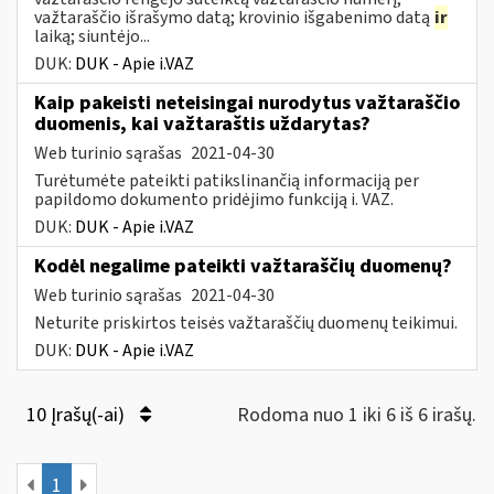
važtaraščio išrašymo datą; krovinio išgabenimo datą
ir
laiką; siuntėjo...
DUK:
DUK - Apie i.VAZ
Kaip pakeisti neteisingai nurodytus važtaraščio
duomenis, kai važtaraštis uždarytas?
Web turinio sąrašas
2021-04-30
Turėtumėte pateikti patikslinančią informaciją per
papildomo dokumento pridėjimo funkciją i. VAZ.
DUK:
DUK - Apie i.VAZ
Kodėl negalime pateikti važtaraščių duomenų?
Web turinio sąrašas
2021-04-30
Neturite priskirtos teisės važtaraščių duomenų teikimui.
DUK:
DUK - Apie i.VAZ
10 Įrašų(-ai)
Rodoma nuo 1 iki 6 iš 6 irašų.
1