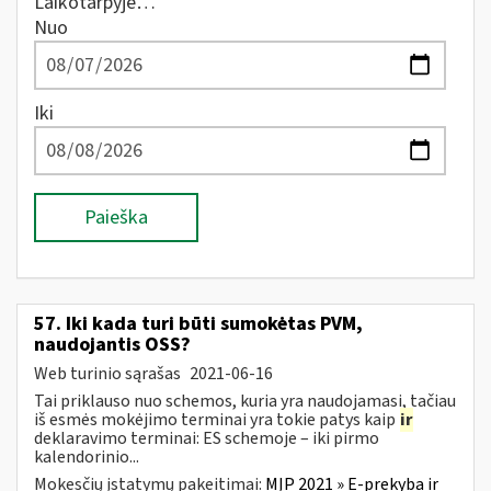
Laikotarpyje…
Nuo
Iki
Paieška
57. Iki kada turi būti sumokėtas PVM,
naudojantis OSS?
Web turinio sąrašas
2021-06-16
Tai priklauso nuo schemos, kuria yra naudojamasi, tačiau
iš esmės mokėjimo terminai yra tokie patys kaip
ir
deklaravimo terminai: ES schemoje – iki pirmo
kalendorinio...
Mokesčių įstatymų pakeitimai:
MĮP 2021 » E-prekyba ir