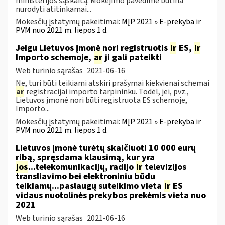
ministerijos sąskaitą. Mokėjimo pavedime būtina
nurodyti atitinkamai...
Mokesčių įstatymų pakeitimai:
MĮP 2021 » E-prekyba ir
PVM nuo 2021 m. liepos 1 d.
Jeigu Lietuvos įmonė nori registruotis
ir
ES,
ir
Importo schemoje,
ar
ji gali pateikti
Web turinio sąrašas
2021-06-16
Ne, turi būti teikiami atskiri prašymai kiekvienai schemai
ar
registracijai importo tarpininku. Todėl, jei, pvz.,
Lietuvos įmonė nori būti registruota ES schemoje,
Importo...
Mokesčių įstatymų pakeitimai:
MĮP 2021 » E-prekyba ir
PVM nuo 2021 m. liepos 1 d.
Lietuvos įmonė turėtų skaičiuoti 10 000 eurų
ribą, spręsdama klausimą, kur yra
jos
...telekomunikacijų, radijo
ir
televizijos
transliavimo bei elektroniniu būdu
teikiamų...paslaugų suteikimo vieta
ir
ES
vidaus nuotolinės prekybos prekėmis vieta nuo
2021
Web turinio sąrašas
2021-06-16