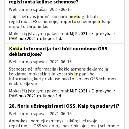
registruota keliose schemose?
Web turinio sąrašas
2021-06-16
Taip. Lietuvos įmonė tuo pačiu
metu
gali būti
registruota ES schemoje, Importo schemoje
ir
kaip
importo tarpininkė.
Mokesčių įstatymų pakeitimai:
MĮP 2021 » E-prekyba ir
PVM nuo 2021 m. liepos 1 d.
Kokia
informacija turi būti nurodoma OSS
deklaracijose?
Web turinio sąrašas
2021-06-16
Standartinė informacija (kokio asmens deklaracija
teikiama, mokestinis laikotarpis
ir
pan.) bei
informacija, kuri priklauso nuo to, kokios OSS schemos
deklaracija yra...
Mokesčių įstatymų pakeitimai:
MĮP 2021 » E-prekyba ir
PVM nuo 2021 m. liepos 1 d.
28. Noriu užsiregistruoti OSS. Kaip tą padaryti?
Web turinio sąrašas
2021-06-16
Apmokestinamieji asmenys, įsikūrę Lietuvoje,
registruotis OSS sistemoje pasirinktoje (-ose) schemoje