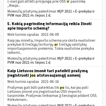
(-ose) gali atlikti prisijungę prie OSS
ir
pasirinkę
„Nauja...
Mokesčių įstatymų pakeitimai:
MĮP 2021 » E-prekyba ir
PVM nuo 2021 m. liepos 1 d.
5. Kokią pagrindinę informaciją reikia žinoti
apie Importo schemą?
Web turinio sąrašas
2021-06-09
Kaip jau minėta, Importo schema yra skirta nuotolinei
prekybai iš trečiųjų teritorijų
ar
trečiųjų valstybių
importuojamomis prekėmis. Tokia nuotoline prekyba
laikomi...
Mokesčių įstatymų pakeitimai:
MĮP 2021 » E-prekyba ir
PVM nuo 2021 m. liepos 1 d.
Kaip Lietuvos įmonė turi pateikti prašymą
įregistruoti
jos
atstovaujamąjį asmenį
Web turinio sąrašas
2021-06-16
Prašymas gali būti pateiktas tik
po
to, kai jau pati
Lietuvos įmonė yra įregistruotas OSS importo
tarpininke. Prašymas teikiamas jį tiesiogiai pildant OSS.
Kiekvienam...
Mokesčių įstatymų pakeitimai:
MĮP 2021 » E-prekyba ir