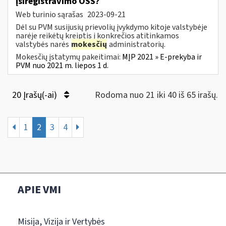
įsiregistravimo OSS?
Web turinio sąrašas
2023-09-21
Dėl su PVM susijusių prievolių įvykdymo kitoje valstybėje
narėje reikėtų kreiptis į konkrečios atitinkamos
valstybės narės
mokesčių
administratorių.
Mokesčių įstatymų pakeitimai:
MĮP 2021 » E-prekyba ir
PVM nuo 2021 m. liepos 1 d.
20 Įrašų(-ai)
Rodoma nuo 21 iki 40 iš 65 irašų.
1
2
3
4
APIE VMI
Misija, Vizija ir Vertybės