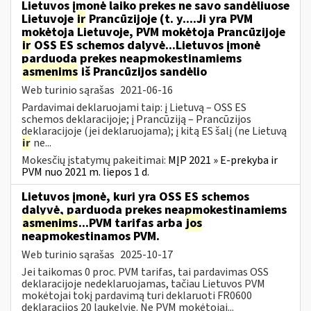
Lietuvos įmonė laiko prekes ne savo sandėliuose
Lietuvoje
ir
Prancūzijoje (t. y....Ji yra PVM
mokėtoja Lietuvoje, PVM mokėtoja Prancūzijoje
ir
OSS ES schemos dalyvė...Lietuvos įmonė
parduoda prekes neapmokestinamiems
asmenims
iš Prancūzijos sandėlio
Web turinio sąrašas
2021-06-16
Pardavimai deklaruojami taip: į Lietuvą – OSS ES
schemos deklaracijoje; į Prancūziją – Prancūzijos
deklaracijoje (jei deklaruojama); į kitą ES šalį (ne Lietuvą
ir
ne...
Mokesčių įstatymų pakeitimai:
MĮP 2021 » E-prekyba ir
PVM nuo 2021 m. liepos 1 d.
Lietuvos įmonė, kuri yra OSS ES schemos
dalyvė, parduoda prekes neapmokestinamiems
asmenims
...PVM tarifas arba
jos
neapmokestinamos PVM.
Web turinio sąrašas
2025-10-17
Jei taikomas 0 proc. PVM tarifas, tai pardavimas OSS
deklaracijoje nedeklaruojamas, tačiau Lietuvos PVM
mokėtojai tokį pardavimą turi deklaruoti FR0600
deklaracijos 20 laukelyje. Ne PVM mokėtojai...