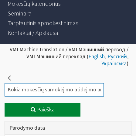
Mokesčių kalendorius
Seminarai
Tarptautinis apmokestinimas
Kontaktai / Apklausa
VMI Machine translation / VMI Машинный перевод /
VMI Машинний переклад (
English
,
Русский
,
Українська
)
Paieška
Parodymo data