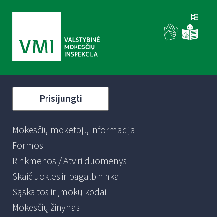
Prisijungti
Mokesčių mokėtojų informacija
Formos
Rinkmenos / Atviri duomenys
Skaičiuoklės ir pagalbininkai
Sąskaitos ir įmokų kodai
Mokesčių žinynas