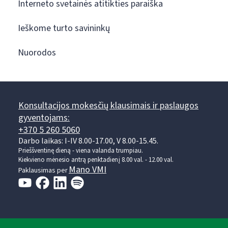
Interneto svetainės atitikties paraiška
Ieškome turto savininkų
Nuorodos
Konsultacijos mokesčių klausimais ir paslaugos
gyventojams:
+370 5 260 5060
Darbo laikas: I-IV 8.00-17.00, V 8.00-15.45.
Prieššventinę dieną - viena valanda trumpiau.
Kiekvieno mėnesio antrą penktadienį 8.00 val. - 12.00 val.
Mano VMI
Paklausimas per