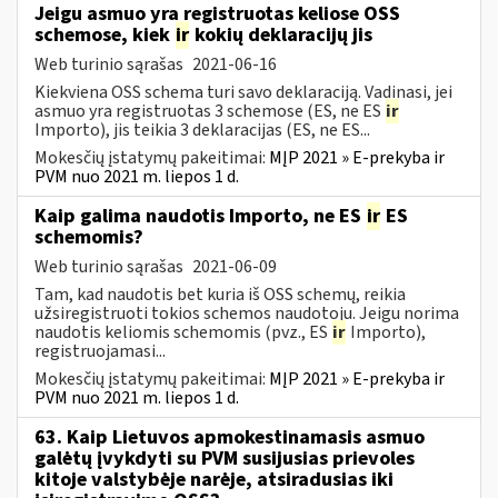
Jeigu asmuo yra registruotas keliose OSS
schemose, kiek
ir
kokių deklaracijų jis
Web turinio sąrašas
2021-06-16
Kiekviena OSS schema turi savo deklaraciją. Vadinasi, jei
asmuo yra registruotas 3 schemose (ES, ne ES
ir
Importo), jis teikia 3 deklaracijas (ES, ne ES...
Mokesčių įstatymų pakeitimai:
MĮP 2021 » E-prekyba ir
PVM nuo 2021 m. liepos 1 d.
Kaip galima naudotis Importo, ne ES
ir
ES
schemomis?
Web turinio sąrašas
2021-06-09
Tam, kad naudotis bet kuria iš OSS schemų, reikia
užsiregistruoti tokios schemos naudotoju. Jeigu norima
naudotis keliomis schemomis (pvz., ES
ir
Importo),
registruojamasi...
Mokesčių įstatymų pakeitimai:
MĮP 2021 » E-prekyba ir
PVM nuo 2021 m. liepos 1 d.
63. Kaip Lietuvos apmokestinamasis asmuo
galėtų įvykdyti su PVM susijusias prievoles
kitoje valstybėje narėje, atsiradusias iki