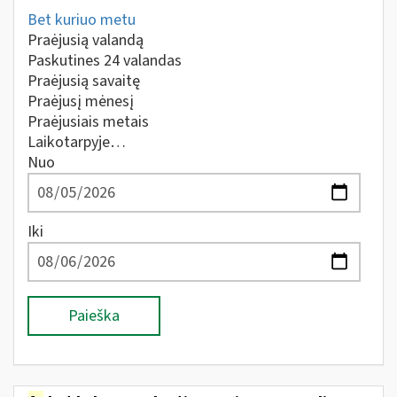
Bet kuriuo metu
Praėjusią valandą
Paskutines 24 valandas
Praėjusią savaitę
Praėjusį mėnesį
Praėjusiais metais
Laikotarpyje…
Nuo
Iki
Paieška