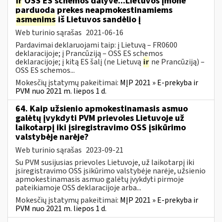
ir
OSS ES schemos dalyvė...Lietuvos įmonė
parduoda prekes neapmokestinamiems
asmenims
iš Lietuvos sandėlio į
Web turinio sąrašas
2021-06-16
Pardavimai deklaruojami taip: į Lietuvą – FR0600
deklaracijoje; į Prancūziją – OSS ES schemos
deklaracijoje; į kitą ES šalį (ne Lietuvą
ir
ne Prancūziją) –
OSS ES schemos...
Mokesčių įstatymų pakeitimai:
MĮP 2021 » E-prekyba ir
PVM nuo 2021 m. liepos 1 d.
64. Kaip užsienio apmokestinamasis asmuo
galėtų įvykdyti PVM prievoles Lietuvoje už
laikotarpį iki įsiregistravimo OSS įsikūrimo
valstybėje narėje?
Web turinio sąrašas
2023-09-21
Su PVM susijusias prievoles Lietuvoje, už laikotarpį iki
įsiregistravimo OSS įsikūrimo valstybėje narėje, užsienio
apmokestinamasis asmuo galėtų įvykdyti pirmoje
pateikiamoje OSS deklaracijoje arba...
Mokesčių įstatymų pakeitimai:
MĮP 2021 » E-prekyba ir
PVM nuo 2021 m. liepos 1 d.