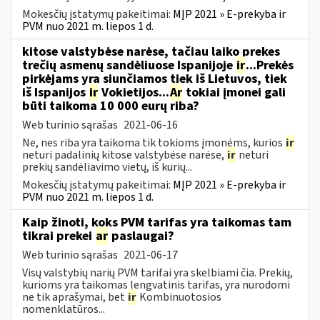
Mokesčių įstatymų pakeitimai:
MĮP 2021 » E-prekyba ir
PVM nuo 2021 m. liepos 1 d.
kitose valstybėse narėse, tačiau laiko prekes
trečių asmenų sandėliuose Ispanijoje
ir
...Prekės
pirkėjams yra siunčiamos tiek iš Lietuvos, tiek
iš Ispanijos
ir
Vokietijos...
Ar
tokiai įmonei gali
būti taikoma 10 000 eurų riba?
Web turinio sąrašas
2021-06-16
Ne, nes riba yra taikoma tik tokioms įmonėms, kurios
ir
neturi padalinių kitose valstybėse narėse,
ir
neturi
prekių sandėliavimo vietų, iš kurių...
Mokesčių įstatymų pakeitimai:
MĮP 2021 » E-prekyba ir
PVM nuo 2021 m. liepos 1 d.
Kaip žinoti, koks PVM tarifas yra taikomas tam
tikrai prekei
ar
paslaugai?
Web turinio sąrašas
2021-06-17
Visų valstybių narių PVM tarifai yra skelbiami čia. Prekių,
kurioms yra taikomas lengvatinis tarifas, yra nurodomi
ne tik aprašymai, bet
ir
Kombinuotosios
nomenklatūros...