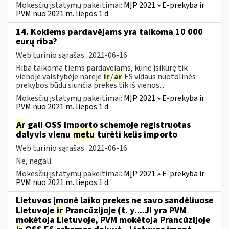
Mokesčių įstatymų pakeitimai:
MĮP 2021 » E-prekyba ir
PVM nuo 2021 m. liepos 1 d.
14. Kokiems pardavėjams yra taikoma 10 000
eurų riba?
Web turinio sąrašas
2021-06-16
Riba taikoma tiems pardavėjams, kurie įsikūrę tik
vienoje valstybėje narėje
ir
/
ar
ES vidaus nuotolinės
prekybos būdu siunčia prekes tik iš vienos...
Mokesčių įstatymų pakeitimai:
MĮP 2021 » E-prekyba ir
PVM nuo 2021 m. liepos 1 d.
Ar
gali OSS Importo schemoje registruotas
dalyvis vienu
metu
turėti kelis importo
Web turinio sąrašas
2021-06-16
Ne, negali.
Mokesčių įstatymų pakeitimai:
MĮP 2021 » E-prekyba ir
PVM nuo 2021 m. liepos 1 d.
Lietuvos įmonė laiko prekes ne savo sandėliuose
Lietuvoje
ir
Prancūzijoje (t. y....Ji yra PVM
mokėtoja Lietuvoje, PVM mokėtoja Prancūzijoje