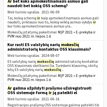
Ar
bet koks apmokestinamasis asmuo gali
naudoti bet kokią OSS schemą?
Web turinio sąrašas
2021-06-09
Tai, kokią schemą
ir
kaip apmokestinamasis asmuo gali
naudoti, priklauso nuo to, kokią veiklą asmuo vykdys
ir
kur toks apmokestinamasis asmuo yra...
Mokesčių įstatymų pakeitimai:
MĮP 2021 » E-prekyba ir
PVM nuo 2021 m. liepos 1 d.
Kur rasti ES valstybių narių
mokesčių
administratorių kontaktus OSS klausimais?
Web turinio sąrašas
2024-08-07
ES valstybių narių
mokesčių
administratorių kontaktai
OSS klausimais skelbiami čia. Turėdami klausimų, skirtų
kitų ES valstybių narių
mokesčių
...
Mokesčių įstatymų pakeitimai:
MĮP 2021 » E-prekyba ir
PVM nuo 2021 m. liepos 1 d.
Ar
galima užpildyti prašymo užsiregistruoti
OSS sistemoje formą
ir
ją pateikti el
Web turinio sąrašas
2021-06-16
Registracijos prašymą OSS sistemoje galima pateikti tik