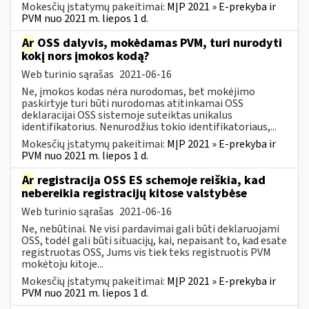
Mokesčių įstatymų pakeitimai:
MĮP 2021 » E-prekyba ir
PVM nuo 2021 m. liepos 1 d.
Ar
OSS dalyvis, mokėdamas PVM, turi nurodyti
kokį nors įmokos kodą?
Web turinio sąrašas
2021-06-16
Ne, įmokos kodas nėra nurodomas, bet mokėjimo
paskirtyje turi būti nurodomas atitinkamai OSS
deklaracijai OSS sistemoje suteiktas unikalus
identifikatorius. Nenurodžius tokio identifikatoriaus,...
Mokesčių įstatymų pakeitimai:
MĮP 2021 » E-prekyba ir
PVM nuo 2021 m. liepos 1 d.
Ar
registracija OSS ES schemoje reiškia, kad
nebereikia registracijų kitose valstybėse
Web turinio sąrašas
2021-06-16
Ne, nebūtinai. Ne visi pardavimai gali būti deklaruojami
OSS, todėl gali būti situacijų, kai, nepaisant to, kad esate
registruotas OSS, Jums vis tiek teks registruotis PVM
mokėtoju kitoje...
Mokesčių įstatymų pakeitimai:
MĮP 2021 » E-prekyba ir
PVM nuo 2021 m. liepos 1 d.