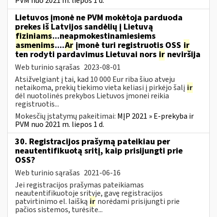
PVM nuo 2021 m. liepos 1 d.
Lietuvos įmonė ne PVM mokėtoja parduoda
prekes iš Latvijos sandėlių į Lietuvą
fiziniams
...neapmokestinamiesiems
asmenims
....
Ar
įmonė turi registruotis OSS
ir
ten rodyti pardavimus Lietuvai nors
ir
neviršija
Web turinio sąrašas
2023-08-01
Atsižvelgiant į tai, kad 10 000 Eur riba šiuo atveju
netaikoma, prekių tiekimo vieta keliasi į pirkėjo šalį
ir
dėl nuotolinės prekybos Lietuvos įmonei reikia
registruotis...
Mokesčių įstatymų pakeitimai:
MĮP 2021 » E-prekyba ir
PVM nuo 2021 m. liepos 1 d.
30. Registracijos prašymą pateikiau per
neautentifikuotą sritį, kaip prisijungti prie
OSS?
Web turinio sąrašas
2021-06-16
Jei registracijos prašymas pateikiamas
neautentifikuotoje srityje, gavę registracijos
patvirtinimo el. laišką
ir
norėdami prisijungti prie
pačios sistemos, turėsite...