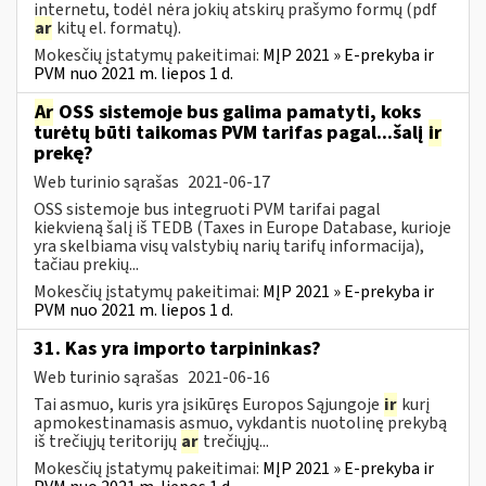
internetu, todėl nėra jokių atskirų prašymo formų (pdf
ar
kitų el. formatų).
Mokesčių įstatymų pakeitimai:
MĮP 2021 » E-prekyba ir
PVM nuo 2021 m. liepos 1 d.
Ar
OSS sistemoje bus galima pamatyti, koks
turėtų būti taikomas PVM tarifas pagal...šalį
ir
prekę?
Web turinio sąrašas
2021-06-17
OSS sistemoje bus integruoti PVM tarifai pagal
kiekvieną šalį iš TEDB (Taxes in Europe Database, kurioje
yra skelbiama visų valstybių narių tarifų informacija),
tačiau prekių...
Mokesčių įstatymų pakeitimai:
MĮP 2021 » E-prekyba ir
PVM nuo 2021 m. liepos 1 d.
31. Kas yra importo tarpininkas?
Web turinio sąrašas
2021-06-16
Tai asmuo, kuris yra įsikūręs Europos Sąjungoje
ir
kurį
apmokestinamasis asmuo, vykdantis nuotolinę prekybą
iš trečiųjų teritorijų
ar
trečiųjų...
Mokesčių įstatymų pakeitimai:
MĮP 2021 » E-prekyba ir