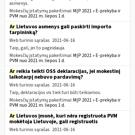
asmenys.
Mokesčių įstatymų pakeitimai:
MĮP 2021 » E-prekyba ir
PVM nuo 2021 m. liepos 1 d.
Ar
Lietuvos asmenys gali paskirti importo
tarpininką?
Web turinio sąrašas
2021-06-16
Taip, gali, jei to pageidauja.
Mokesčių įstatymų pakeitimai:
MĮP 2021 » E-prekyba ir
PVM nuo 2021 m. liepos 1 d.
Ar
reikia teikti OSS deklaracijas, jei mokestinį
laikotarpį nebuvo pardavimų?
Web turinio sąrašas
2021-06-16
Taip, deklaracijos vis tiek turi būti teikiamos.
Mokesčių įstatymų pakeitimai:
MĮP 2021 » E-prekyba ir
PVM nuo 2021 m. liepos 1 d.
Ar
Lietuvos įmonė, kuri nėra registruota PVM
mokėtoja Lietuvoje, gali registruotis
Web turinio sąrašas
2021-06-16