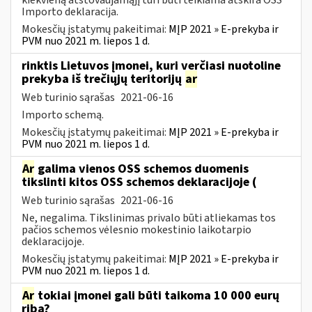
Importo deklaracija.
Mokesčių įstatymų pakeitimai:
MĮP 2021 » E-prekyba ir
PVM nuo 2021 m. liepos 1 d.
rinktis Lietuvos įmonei, kuri verčiasi nuotoline
prekyba iš trečiųjų teritorijų
ar
Web turinio sąrašas
2021-06-16
Importo schemą.
Mokesčių įstatymų pakeitimai:
MĮP 2021 » E-prekyba ir
PVM nuo 2021 m. liepos 1 d.
Ar
galima vienos OSS schemos duomenis
tikslinti kitos OSS schemos deklaracijoje (
Web turinio sąrašas
2021-06-16
Ne, negalima. Tikslinimas privalo būti atliekamas tos
pačios schemos vėlesnio mokestinio laikotarpio
deklaracijoje.
Mokesčių įstatymų pakeitimai:
MĮP 2021 » E-prekyba ir
PVM nuo 2021 m. liepos 1 d.
Ar
tokiai įmonei gali būti taikoma 10 000 eurų
riba?