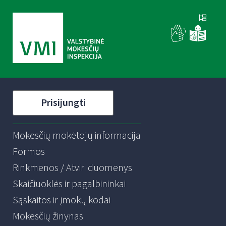
Prisijungti
Mokesčių mokėtojų informacija
Formos
Rinkmenos / Atviri duomenys
Skaičiuoklės ir pagalbininkai
Sąskaitos ir įmokų kodai
Mokesčių žinynas