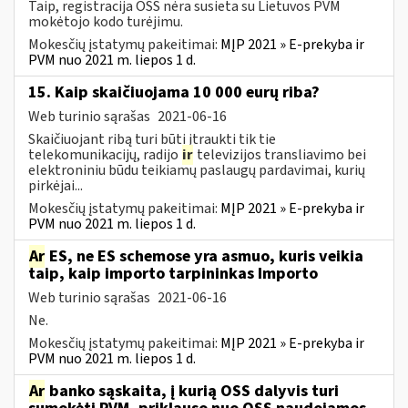
Taip, registracija OSS nėra susieta su Lietuvos PVM
mokėtojo kodo turėjimu.
Mokesčių įstatymų pakeitimai:
MĮP 2021 » E-prekyba ir
PVM nuo 2021 m. liepos 1 d.
15. Kaip skaičiuojama 10 000 eurų riba?
Web turinio sąrašas
2021-06-16
Skaičiuojant ribą turi būti įtraukti tik tie
telekomunikacijų, radijo
ir
televizijos transliavimo bei
elektroniniu būdu teikiamų paslaugų pardavimai, kurių
pirkėjai...
Mokesčių įstatymų pakeitimai:
MĮP 2021 » E-prekyba ir
PVM nuo 2021 m. liepos 1 d.
Ar
ES, ne ES schemose yra asmuo, kuris veikia
taip, kaip importo tarpininkas Importo
Web turinio sąrašas
2021-06-16
Ne.
Mokesčių įstatymų pakeitimai:
MĮP 2021 » E-prekyba ir
PVM nuo 2021 m. liepos 1 d.
Ar
banko sąskaita, į kurią OSS dalyvis turi