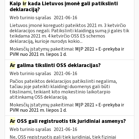
Kaip
ir
kada Lietuvos įmonė gali patikslinti
deklaraciją?
Web turinio sąrašas
2021-06-16
Lietuvos įmonė koreguoti pateiktos 2021 m. 3 ketvirčio
deklaracijos negali. Patikslinti klaidingą sumą ji galės tik
teikdama 2021 m. 4 ketvirčio OSS ES schemos
deklaraciją, kurioje nurodys kokio...
Mokesčių įstatymų pakeitimai:
MĮP 2021 » E-prekyba ir
PVM nuo 2021 m. liepos 1 d.
Ar
galima tikslinti OSS deklaracijas?
Web turinio sąrašas
2021-06-16
Pačios pateiktos deklaracijos patikslinti negalima,
tačiau joje pateikti klaidingi duomenys gali būti
tikslinami, teikiant kito mokestinio laikotarpio
atitinkamą OSS deklaraciją.
Mokesčių įstatymų pakeitimai:
MĮP 2021 » E-prekyba ir
PVM nuo 2021 m. liepos 1 d.
Ar
OSS gali registruotis tik juridiniai asmenys?
Web turinio sąrašas
2021-06-16
Ne, OSS registruotis gali tiek juridiniai, tiek fiziniai