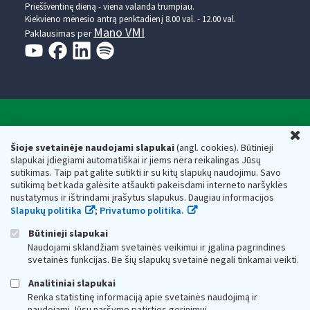
Prieššventinę dieną - viena valanda trumpiau.
Kiekvieno mėnesio antrą penktadienį 8.00 val. - 12.00 val.
Mano VMI
Paklausimas per
Valstybinė mokesčių inspekcija prie Lietuvos
U
Respublikos finansų ministerijos
Šioje svetainėje naudojami slapukai
(angl. cookies). Būtinieji
slapukai įdiegiami automatiškai ir jiems nėra reikalingas Jūsų
Biudžetinė įstaiga. Juridinio asmens kodas — 188659752,
sutikimas. Taip pat galite sutikti ir su kitų slapukų naudojimu. Savo
adresas: Vasario 16-osios g. 14, 01107 Vilnius, Lietuva, el.paštas:
sutikimą bet kada galėsite atšaukti pakeisdami interneto naršyklės
vmi@vmi.lt
, E. pristatymo dėžutės adresas 188659752
nustatymus ir ištrindami įrašytus slapukus. Daugiau informacijos
Duomenys apie Valstybinę mokesčių inspekciją prie Lietuvos
Slapukų politika
;
Privatumo politika.
Respublikos finansų ministerijos kaupiami ir saugomi Juridinių
asmenų registre
Būtinieji slapukai
Naudojami sklandžiam svetainės veikimui ir įgalina pagrindines
svetainės funkcijas. Be šių slapukų svetainė negali tinkamai veikti.
Analitiniai slapukai
Renka statistinę informaciją apie svetainės naudojimą ir
naudojami Jūsų naršymo patirties gerinimui.