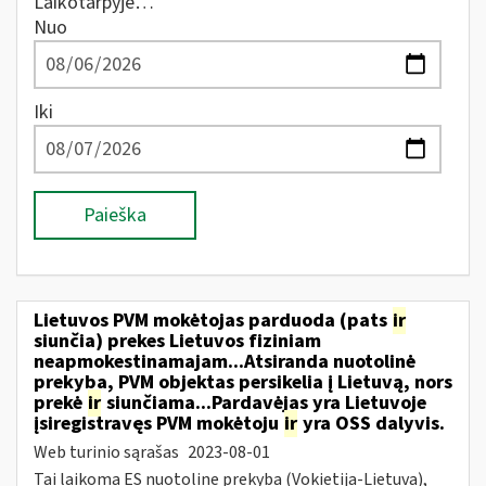
Laikotarpyje…
Nuo
Iki
Paieška
Lietuvos PVM mokėtojas parduoda (pats
ir
siunčia) prekes Lietuvos fiziniam
neapmokestinamajam...Atsiranda nuotolinė
prekyba, PVM objektas persikelia į Lietuvą, nors
prekė
ir
siunčiama...Pardavėjas yra Lietuvoje
įsiregistravęs PVM mokėtoju
ir
yra OSS dalyvis.
Web turinio sąrašas
2023-08-01
Tai laikoma ES nuotoline prekyba (Vokietija-Lietuva),