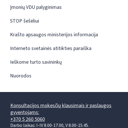
Įmonių VDU palyginimas
STOP šešėliui
Krašto apsaugos ministerijos informacija
Interneto svetainės atitikties paraiška
Ieškome turto savininkų
Nuorodos
Konsultacijos mokesčių klausimais ir paslaugos
gyventojams:
+370 5 260 5060
Darbo laikas: I-IV 8.00-17.00, V 8.00-15.45.