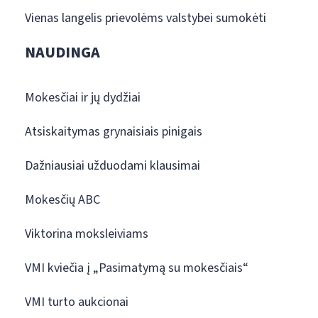
Vienas langelis prievolėms valstybei sumokėti
NAUDINGA
Mokesčiai ir jų dydžiai
Atsiskaitymas grynaisiais pinigais
Dažniausiai užduodami klausimai
Mokesčių ABC
Viktorina moksleiviams
VMI kviečia į „Pasimatymą su mokesčiais“
VMI turto aukcionai