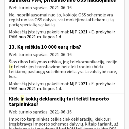
sumokėti PVM, priklauso nuo OSS naudojamos
Web turinio sąrašas
2021-06-16
Ne, nepriklausomai nuo to, kokioje OSS schemoje yra
registruotas OSS dalyvis, visi mokėjimai atliekami į tą
pačią specialią sąskaitą.
Mokesčių įstatymų pakeitimai:
MĮP 2021 » E-prekyba ir
PVM nuo 2021 m. liepos 1 d.
13. Ką reiškia 10 000 eurų riba?
Web turinio sąrašas
2021-06-16
Šios ribos taikymas reiškia, jog telekomunikacijų, radijo
ir
televizijos transliavimo bei elektroniniu būdu
teikiamų paslaugų suteikimo vieta yra ta valstybė narė,
kur...
Mokesčių įstatymų pakeitimai:
MĮP 2021 » E-prekyba ir
PVM nuo 2021 m. liepos 1 d.
Kiek
ir
kokių deklaracijų turi teikti importo
tarpininkas?
Web turinio sąrašas
2021-06-16
Importo tarpininkas teikia tiek deklaracijų, kiek turi
įregistravęs Importo schemos dalyvių. Kitaip tariant, už
kiekvieną atstovaujamąjį turi būti teikiama atskira OSS