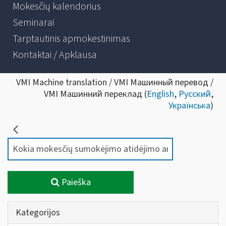
Mokesčių kalendorius
Seminarai
Tarptautinis apmokestinimas
Kontaktai / Apklausa
VMI Machine translation / VMI Машинный перевод /
VMI Машинний переклад (
English
,
Русский
,
Українська
)
Paieška
Kategorijos