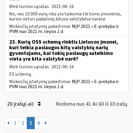
Web turinio sąrašas
2021-06-16
Ne, nes 10 000 eurų riba yra taikoma tik toms įmonėms,
kurios neturi padalinių kitose valstybėse narėse.
Mokesčių įstatymų pakeitimai:
MĮP 2021 » E-prekyba ir
PVM nuo 2021 m. liepos 1 d.
23. Kurią OSS schemą rinktis Lietuvos įmonei,
kuri teikia paslaugos kitų valstybių narių
gyventojams, kai tokių paslaugų suteikimo
vieta yra kita valstybė narė?
Web turinio sąrašas
2021-06-16
ES schemą.
Mokesčių įstatymų pakeitimai:
MĮP 2021 » E-prekyba ir
PVM nuo 2021 m. liepos 1 d.
20 Įrašų(-ai)
Rodoma nuo 41 iki 60 iš 65 irašų.
1
2
3
4