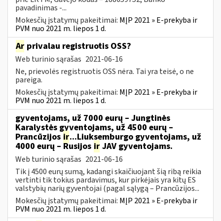
pavadinimas -...
Mokesčių įstatymų pakeitimai:
MĮP 2021 » E-prekyba ir
PVM nuo 2021 m. liepos 1 d.
Ar
privalau registruotis OSS?
Web turinio sąrašas
2021-06-16
Ne, prievolės registruotis OSS nėra. Tai yra teisė, o ne
pareiga.
Mokesčių įstatymų pakeitimai:
MĮP 2021 » E-prekyba ir
PVM nuo 2021 m. liepos 1 d.
gyventojams, už 7000 eurų – Jungtinės
Karalystės gyventojams, už 4500 eurų –
Prancūzijos
ir
...Liuksemburgo gyventojams, už
4000 eurų – Rusijos
ir
JAV gyventojams.
Web turinio sąrašas
2021-06-16
Tik į 4500 eurų sumą, kadangi skaičiuojant šią ribą reikia
vertinti tik tokius pardavimus, kur pirkėjais yra kitų ES
valstybių narių gyventojai (pagal sąlygą – Prancūzijos...
Mokesčių įstatymų pakeitimai:
MĮP 2021 » E-prekyba ir
PVM nuo 2021 m. liepos 1 d.