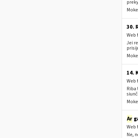
preky
Mokes
30. 
Web t
Jei r
prisi
Mokes
14. 
Web t
Riba 
siunči
Mokes
Ar
ga
Web t
Ne, n