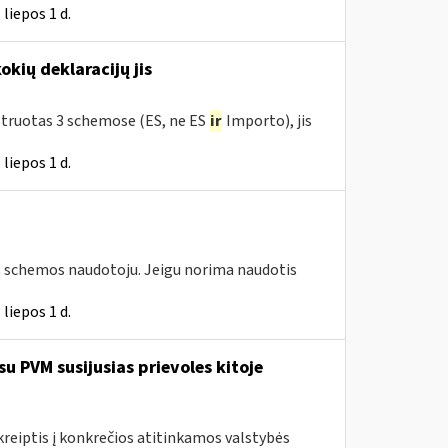
liepos 1 d.
okių deklaracijų jis
istruotas 3 schemose (ES, ne ES
ir
Importo), jis
liepos 1 d.
os schemos naudotoju. Jeigu norima naudotis
liepos 1 d.
 PVM susijusias prievoles kitoje
 kreiptis į konkrečios atitinkamos valstybės