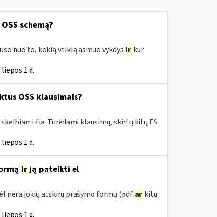
ą OSS schemą?
uso nuo to, kokią veiklą asmuo vykdys
ir
kur
liepos 1 d.
ktus OSS klausimais?
skelbiami čia. Turėdami klausimų, skirtų kitų ES
liepos 1 d.
 formą
ir
ją pateikti el
ėl nėra jokių atskirų prašymo formų (pdf
ar
kitų
liepos 1 d.