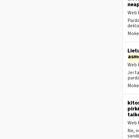
nea
Web t
Parda
dekla
Mokes
Liet
asm
Web t
Jei t
parda
Mokes
kito
pirk
taik
Web t
Ne, n
sandėl