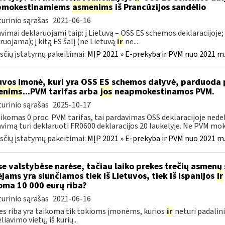
pmokestinamiems
asmenims
iš Prancūzijos sandėlio
urinio sąrašas
2021-06-16
vimai deklaruojami taip: į Lietuvą – OSS ES schemos deklaracijoje; į
ruojama); į kitą ES šalį (ne Lietuvą
ir
ne...
čių įstatymų pakeitimai:
MĮP 2021 » E-prekyba ir PVM nuo 2021 m. 
uvos įmonė, kuri yra OSS ES schemos dalyvė, parduod
enims
...PVM tarifas arba
jos
neapmokestinamos PVM.
urinio sąrašas
2025-10-17
aikomas 0 proc. PVM tarifas, tai pardavimas OSS deklaracijoje ned
vimą turi deklaruoti FR0600 deklaracijos 20 laukelyje. Ne PVM mokė
čių įstatymų pakeitimai:
MĮP 2021 » E-prekyba ir PVM nuo 2021 m. 
se valstybėse narėse, tačiau laiko prekes trečių asmenų
ėjams yra siunčiamos tiek iš Lietuvos, tiek iš Ispanijos
ir
oma 10 000 eurų riba?
urinio sąrašas
2021-06-16
es riba yra taikoma tik tokioms įmonėms, kurios
ir
neturi padalini
iavimo vietų, iš kurių...