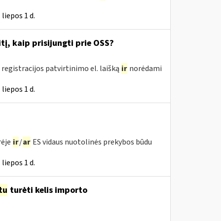
liepos 1 d.
į, kaip prisijungti prie OSS?
registracijos patvirtinimo el. laišką
ir
norėdami
liepos 1 d.
rėje
ir
/
ar
ES vidaus nuotolinės prekybos būdu
liepos 1 d.
tu
turėti kelis importo