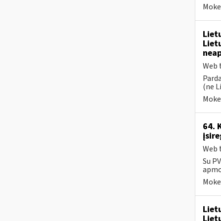
Mokes
Liet
Liet
nea
Web t
Parda
(ne L
Mokes
64. 
įsir
Web t
Su PV
apmok
Mokes
Liet
Liet