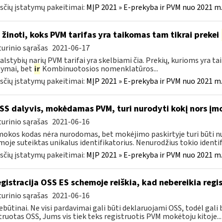
čių įstatymų pakeitimai:
MĮP 2021 » E-prekyba ir PVM nuo 2021 m. 
 žinoti, koks PVM tarifas yra taikomas tam tikrai prekei
urinio sąrašas
2021-06-17
valstybių narių PVM tarifai yra skelbiami čia. Prekių, kurioms yra t
ymai, bet
ir
Kombinuotosios nomenklatūros...
čių įstatymų pakeitimai:
MĮP 2021 » E-prekyba ir PVM nuo 2021 m. 
S dalyvis, mokėdamas PVM, turi nurodyti kokį nors įm
urinio sąrašas
2021-06-16
mokos kodas nėra nurodomas, bet mokėjimo paskirtyje turi būti n
moje suteiktas unikalus identifikatorius. Nenurodžius tokio identifi
čių įstatymų pakeitimai:
MĮP 2021 » E-prekyba ir PVM nuo 2021 m. 
gistracija OSS ES schemoje reiškia, kad nebereikia regis
urinio sąrašas
2021-06-16
ebūtinai. Ne visi pardavimai gali būti deklaruojami OSS, todėl gali b
truotas OSS, Jums vis tiek teks registruotis PVM mokėtoju kitoje...