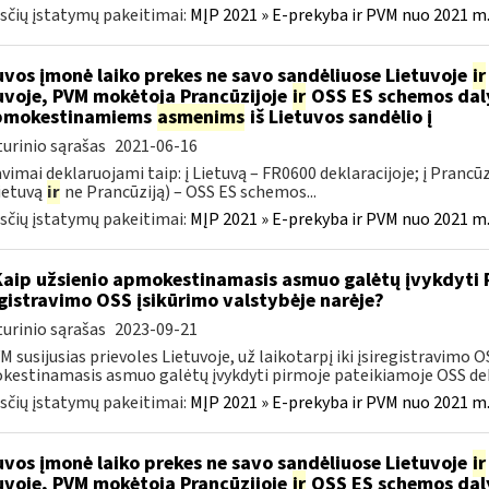
čių įstatymų pakeitimai:
MĮP 2021 » E-prekyba ir PVM nuo 2021 m. 
uvos įmonė laiko prekes ne savo sandėliuose Lietuvoje
ir
uvoje, PVM mokėtoja Prancūzijoje
ir
OSS ES schemos daly
pmokestinamiems
asmenims
iš Lietuvos sandėlio į
urinio sąrašas
2021-06-16
vimai deklaruojami taip: į Lietuvą – FR0600 deklaracijoje; į Prancūzi
ietuvą
ir
ne Prancūziją) – OSS ES schemos...
čių įstatymų pakeitimai:
MĮP 2021 » E-prekyba ir PVM nuo 2021 m. 
Kaip užsienio apmokestinamasis asmuo galėtų įvykdyti PV
egistravimo OSS įsikūrimo valstybėje narėje?
urinio sąrašas
2023-09-21
M susijusias prievoles Lietuvoje, už laikotarpį iki įsiregistravimo 
estinamasis asmuo galėtų įvykdyti pirmoje pateikiamoje OSS dekla
čių įstatymų pakeitimai:
MĮP 2021 » E-prekyba ir PVM nuo 2021 m. 
uvos įmonė laiko prekes ne savo sandėliuose Lietuvoje
ir
uvoje, PVM mokėtoja Prancūzijoje
ir
OSS ES schemos daly