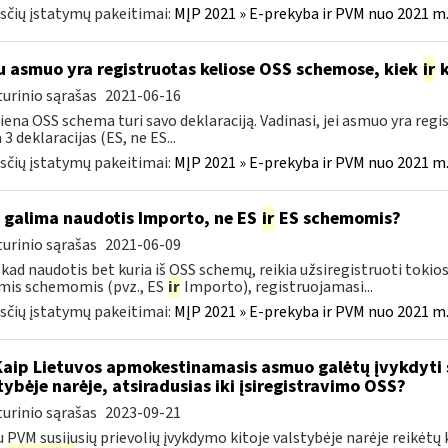
čių įstatymų pakeitimai:
MĮP 2021 » E-prekyba ir PVM nuo 2021 m. 
u asmuo yra registruotas keliose OSS schemose, kiek
ir
k
urinio sąrašas
2021-06-16
iena OSS schema turi savo deklaraciją. Vadinasi, jei asmuo yra reg
 3 deklaracijas (ES, ne ES...
čių įstatymų pakeitimai:
MĮP 2021 » E-prekyba ir PVM nuo 2021 m. 
 galima naudotis Importo, ne ES
ir
ES schemomis?
urinio sąrašas
2021-06-09
kad naudotis bet kuria iš OSS schemų, reikia užsiregistruoti toki
mis schemomis (pvz., ES
ir
Importo), registruojamasi...
čių įstatymų pakeitimai:
MĮP 2021 » E-prekyba ir PVM nuo 2021 m. 
Kaip Lietuvos apmokestinamasis asmuo galėtų įvykdyti su
tybėje narėje, atsiradusias iki įsiregistravimo OSS?
urinio sąrašas
2023-09-21
u PVM susijusių prievolių įvykdymo kitoje valstybėje narėje reikėtų