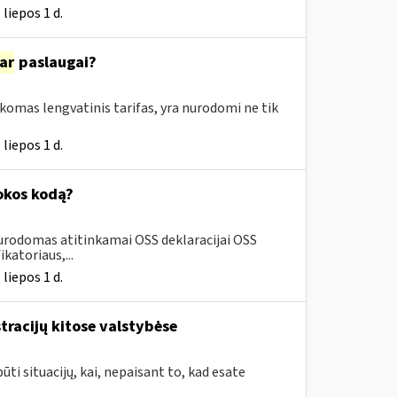
liepos 1 d.
ar
paslaugai?
aikomas lengvatinis tarifas, yra nurodomi ne tik
liepos 1 d.
okos kodą?
urodomas atitinkamai OSS deklaracijai OSS
katoriaus,...
liepos 1 d.
tracijų kitose valstybėse
ūti situacijų, kai, nepaisant to, kad esate