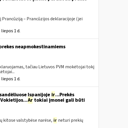
 Prancūziją – Prancūzijos deklaracijoje (jei
liepos 1 d.
a prekes neapmokestinamiems
eklaruojamas, tačiau Lietuvos PVM mokėtojai tokį
tojai...
liepos 1 d.
 sandėliuose Ispanijoje
ir
...Prekės
Vokietijos...
Ar
tokiai įmonei gali būti
ų kitose valstybėse narėse,
ir
neturi prekių