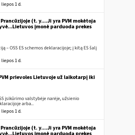
liepos 1 d.
Prancūzijoje (t. y....Ji yra PVM mokėtoja
vė...Lietuvos įmonė parduoda prekes
ją – OSS ES schemos deklaracijoje; į kitą ES šalį
liepos 1 d.
M prievoles Lietuvoje už laikotarpį iki
OSS įsikūrimo valstybėje narėje, užsienio
racijoje arba...
liepos 1 d.
Prancūzijoje (t. y....Ji yra PVM mokėtoja
vė...Lietuvos įmonė parduoda prekes