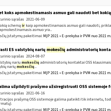
t koks apmokestinamasis asmuo gali naudoti bet koki
urinio sąrašas
2021-06-09
kokią schemą
ir
kaip apmokestinamasis asmuo gali naudoti, prikla
apmokestinamasis asmuo yra...
čių įstatymų pakeitimai:
MĮP 2021 » E-prekyba ir PVM nuo 2021 m. 
rasti ES valstybių narių
mokesčių
administratorių konta
urinio sąrašas
2024-08-07
lstybių narių
mokesčių
administratorių kontaktai OSS klausimais 
ybių narių
mokesčių
...
čių įstatymų pakeitimai:
MĮP 2021 » E-prekyba ir PVM nuo 2021 m. 
lima užpildyti prašymo užsiregistruoti OSS sistemoje
urinio sąrašas
2021-06-16
tracijos prašymą OSS sistemoje galima pateikti tik internetu, tod
ormatų).
čių įstatymų pakeitimai:
MĮP 2021 » E-prekyba ir PVM nuo 2021 m. 