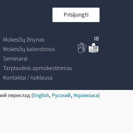
Prisijungti
Mokesčių žinynas
Mokesčių kalendorius
Seminarai
Tarptautinis apmokestinimas
Kontaktai / Apklausa
ний переклад (
English
,
Русский
,
Українська
)