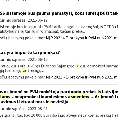
S sistemoje bus galima pamatyti, koks turėtų būti taik
urinio sąrašas
2021-06-17
istemoje bus integruoti PVM tarifai pagal kiekvieną šalį iš TEDB (
alstybių narių tarifų informacija), tačiau prekių...
čių įstatymų pakeitimai:
MĮP 2021 » E-prekyba ir PVM nuo 2021 m. 
Kas yra importo tarpininkas?
urinio sąrašas
2021-06-16
smuo, kuris yra įsikūręs Europos Sąjungoje
ir
kurį apmokestinamasi
ųjų teritorijų
ar
trečiųjų...
čių įstatymų pakeitimai:
MĮP 2021 » E-prekyba ir PVM nuo 2021 m. 
uvos įmonė ne PVM mokėtoja parduoda prekes iš Latvijos
niams
...neapmokestinamiesiems
asmenims
....
Ar
įmonė tu
avimus Lietuvai nors
ir
neviršija
urinio sąrašas
2023-08-01
velgiant į tai, kad 10 000 Eur riba šiuo atveju netaikoma, prekių tiek