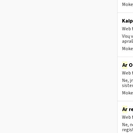
Mokes
Kaip
Web t
Visų 
apraš
Mokes
Ar
OS
Web t
Ne, į
siste
Mokes
Ar
re
Web t
Ne, n
regis