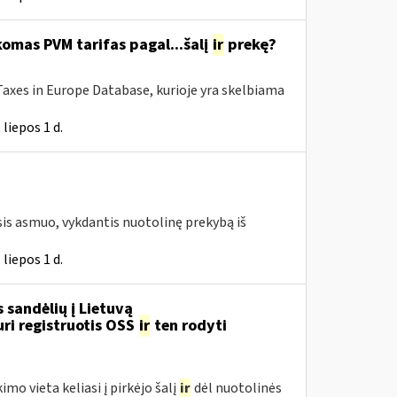
omas PVM tarifas pagal...šalį
ir
prekę?
Taxes in Europe Database, kurioje yra skelbiama
liepos 1 d.
s asmuo, vykdantis nuotolinę prekybą iš
liepos 1 d.
 sandėlių į Lietuvą
ri registruotis OSS
ir
ten rodyti
imo vieta keliasi į pirkėjo šalį
ir
dėl nuotolinės