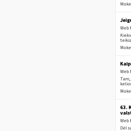
Mokes
Jeig
Web t
Kiekv
teikia
Mokes
Kaip
Web t
Tam, 
kelio
Mokes
63. 
vals
Web t
Dėl s