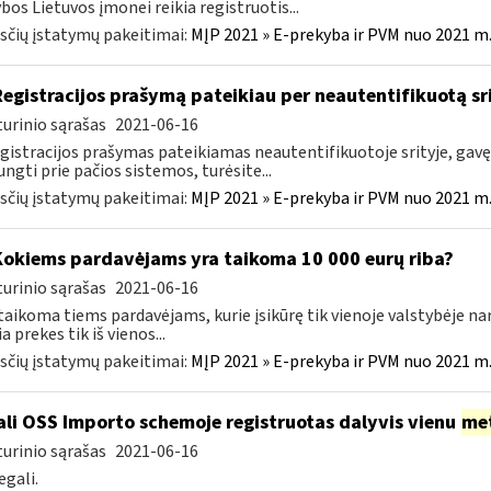
bos Lietuvos įmonei reikia registruotis...
čių įstatymų pakeitimai:
MĮP 2021 » E-prekyba ir PVM nuo 2021 m. 
Registracijos prašymą pateikiau per neautentifikuotą srit
urinio sąrašas
2021-06-16
egistracijos prašymas pateikiamas neautentifikuotoje srityje, gavę 
jungti prie pačios sistemos, turėsite...
čių įstatymų pakeitimai:
MĮP 2021 » E-prekyba ir PVM nuo 2021 m. 
Kokiems pardavėjams yra taikoma 10 000 eurų riba?
urinio sąrašas
2021-06-16
taikoma tiems pardavėjams, kurie įsikūrę tik vienoje valstybėje na
a prekes tik iš vienos...
čių įstatymų pakeitimai:
MĮP 2021 » E-prekyba ir PVM nuo 2021 m. 
li OSS Importo schemoje registruotas dalyvis vienu
me
urinio sąrašas
2021-06-16
egali.