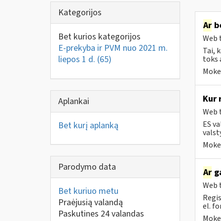
Kategorijos
Ar
be
Bet kurios kategorijos
Web t
E-prekyba ir PVM nuo 2021 m.
Tai, 
liepos 1 d.
(65)
toks 
Mokes
Kur 
Aplankai
Web t
ES va
Bet kurį aplanką
valst
Mokes
Parodymo data
Ar
ga
Web t
Bet kuriuo metu
Regis
Praėjusią valandą
el. f
Paskutines 24 valandas
Mokes