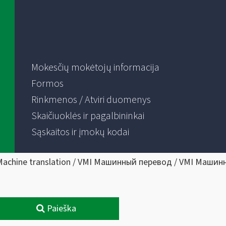
Mokesčių mokėtojų informacija
Formos
Rinkmenos / Atviri duomenys
Skaičiuoklės ir pagalbininkai
Sąskaitos ir įmokų kodai
Machine translation / VMI Машинный перевод / VMI Машин
Paieška