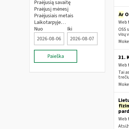
Praėjusią savaitę
Praėjusį mėnesį
Ar
OS
Praėjusiais metais
Laikotarpyje…
Web t
Nuo
Iki
OSS s
visų v
Mokes
Paieška
31. 
Web t
Tai a
treči
Mokes
Liet
fizi
pard
Web t
Atsiž