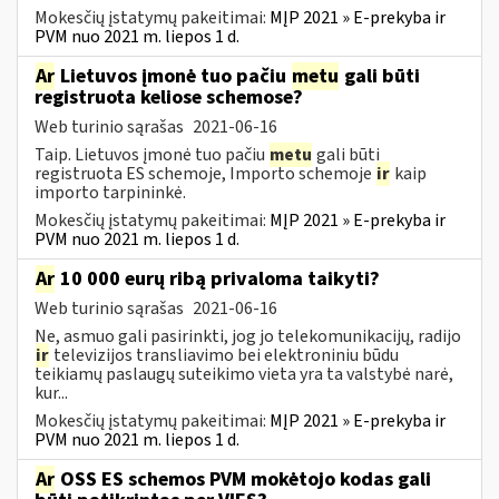
Mokesčių įstatymų pakeitimai:
MĮP 2021 » E-prekyba ir
PVM nuo 2021 m. liepos 1 d.
Ar
Lietuvos įmonė tuo pačiu
metu
gali būti
registruota keliose schemose?
Web turinio sąrašas
2021-06-16
Taip. Lietuvos įmonė tuo pačiu
metu
gali būti
registruota ES schemoje, Importo schemoje
ir
kaip
importo tarpininkė.
Mokesčių įstatymų pakeitimai:
MĮP 2021 » E-prekyba ir
PVM nuo 2021 m. liepos 1 d.
Ar
10 000 eurų ribą privaloma taikyti?
Web turinio sąrašas
2021-06-16
Ne, asmuo gali pasirinkti, jog jo telekomunikacijų, radijo
ir
televizijos transliavimo bei elektroniniu būdu
teikiamų paslaugų suteikimo vieta yra ta valstybė narė,
kur...
Mokesčių įstatymų pakeitimai:
MĮP 2021 » E-prekyba ir
PVM nuo 2021 m. liepos 1 d.
Ar
OSS ES schemos PVM mokėtojo kodas gali