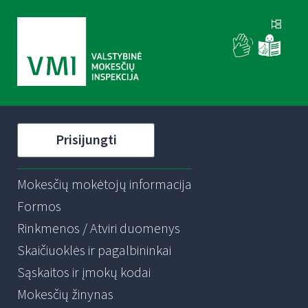
Prisijungti
Mokesčių mokėtojų informacija
Formos
Rinkmenos / Atviri duomenys
Skaičiuoklės ir pagalbininkai
Sąskaitos ir įmokų kodai
Mokesčių žinynas