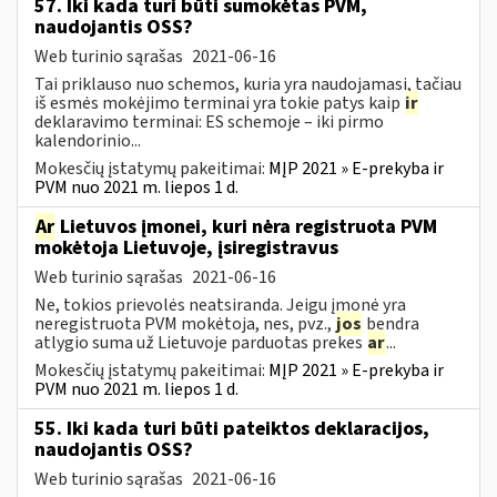
57. Iki kada turi būti sumokėtas PVM,
naudojantis OSS?
Web turinio sąrašas
2021-06-16
Tai priklauso nuo schemos, kuria yra naudojamasi, tačiau
iš esmės mokėjimo terminai yra tokie patys kaip
ir
deklaravimo terminai: ES schemoje – iki pirmo
kalendorinio...
Mokesčių įstatymų pakeitimai:
MĮP 2021 » E-prekyba ir
PVM nuo 2021 m. liepos 1 d.
Ar
Lietuvos įmonei, kuri nėra registruota PVM
mokėtoja Lietuvoje, įsiregistravus
Web turinio sąrašas
2021-06-16
Ne, tokios prievolės neatsiranda. Jeigu įmonė yra
neregistruota PVM mokėtoja, nes, pvz.,
jos
bendra
atlygio suma už Lietuvoje parduotas prekes
ar
...
Mokesčių įstatymų pakeitimai:
MĮP 2021 » E-prekyba ir
PVM nuo 2021 m. liepos 1 d.
55. Iki kada turi būti pateiktos deklaracijos,
naudojantis OSS?
Web turinio sąrašas
2021-06-16