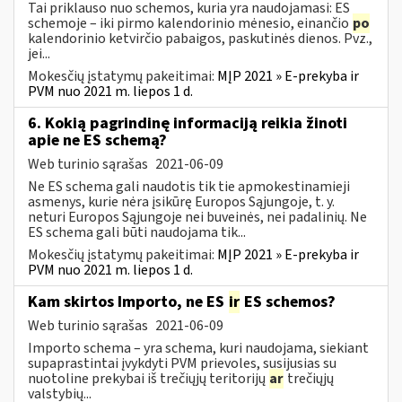
Tai priklauso nuo schemos, kuria yra naudojamasi: ES
schemoje – iki pirmo kalendorinio mėnesio, einančio
po
kalendorinio ketvirčio pabaigos, paskutinės dienos. Pvz.,
jei...
Mokesčių įstatymų pakeitimai:
MĮP 2021 » E-prekyba ir
PVM nuo 2021 m. liepos 1 d.
6. Kokią pagrindinę informaciją reikia žinoti
apie ne ES schemą?
Web turinio sąrašas
2021-06-09
Ne ES schema gali naudotis tik tie apmokestinamieji
asmenys, kurie nėra įsikūrę Europos Sąjungoje, t. y.
neturi Europos Sąjungoje nei buveinės, nei padalinių. Ne
ES schema gali būti naudojama tik...
Mokesčių įstatymų pakeitimai:
MĮP 2021 » E-prekyba ir
PVM nuo 2021 m. liepos 1 d.
Kam skirtos Importo, ne ES
ir
ES schemos?
Web turinio sąrašas
2021-06-09
Importo schema – yra schema, kuri naudojama, siekiant
supaprastintai įvykdyti PVM prievoles, susijusias su
nuotoline prekybai iš trečiųjų teritorijų
ar
trečiųjų
valstybių...