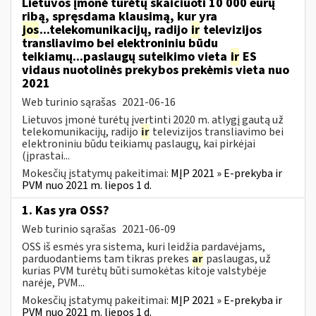
Lietuvos įmonė turėtų skaičiuoti 10 000 eurų
ribą, spręsdama klausimą, kur yra
jos
...telekomunikacijų, radijo
ir
televizijos
transliavimo bei elektroniniu būdu
teikiamų...paslaugų suteikimo vieta
ir
ES
vidaus nuotolinės prekybos prekėmis vieta nuo
2021
Web turinio sąrašas
2021-06-16
Lietuvos įmonė turėtų įvertinti 2020 m. atlygį gautą už
telekomunikacijų, radijo
ir
televizijos transliavimo bei
elektroniniu būdu teikiamų paslaugų, kai pirkėjai
(įprastai...
Mokesčių įstatymų pakeitimai:
MĮP 2021 » E-prekyba ir
PVM nuo 2021 m. liepos 1 d.
1. Kas yra OSS?
Web turinio sąrašas
2021-06-09
OSS iš esmės yra sistema, kuri leidžia pardavėjams,
parduodantiems tam tikras prekes
ar
paslaugas, už
kurias PVM turėtų būti sumokėtas kitoje valstybėje
narėje, PVM...
Mokesčių įstatymų pakeitimai:
MĮP 2021 » E-prekyba ir
PVM nuo 2021 m. liepos 1 d.