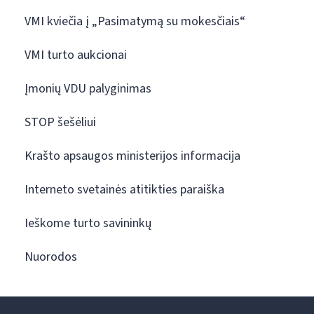
VMI kviečia į „Pasimatymą su mokesčiais“
VMI turto aukcionai
Įmonių VDU palyginimas
STOP šešėliui
Krašto apsaugos ministerijos informacija
Interneto svetainės atitikties paraiška
Ieškome turto savininkų
Nuorodos