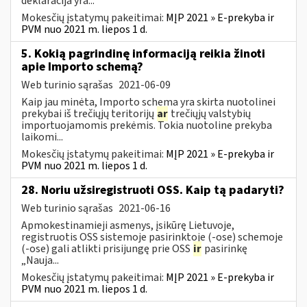
deklaracija yra...
Mokesčių įstatymų pakeitimai:
MĮP 2021 » E-prekyba ir
PVM nuo 2021 m. liepos 1 d.
5. Kokią pagrindinę informaciją reikia žinoti
apie Importo schemą?
Web turinio sąrašas
2021-06-09
Kaip jau minėta, Importo schema yra skirta nuotolinei
prekybai iš trečiųjų teritorijų
ar
trečiųjų valstybių
importuojamomis prekėmis. Tokia nuotoline prekyba
laikomi...
Mokesčių įstatymų pakeitimai:
MĮP 2021 » E-prekyba ir
PVM nuo 2021 m. liepos 1 d.
28. Noriu užsiregistruoti OSS. Kaip tą padaryti?
Web turinio sąrašas
2021-06-16
Apmokestinamieji asmenys, įsikūrę Lietuvoje,
registruotis OSS sistemoje pasirinktoje (-ose) schemoje
(-ose) gali atlikti prisijungę prie OSS
ir
pasirinkę
„Nauja...
Mokesčių įstatymų pakeitimai:
MĮP 2021 » E-prekyba ir
PVM nuo 2021 m. liepos 1 d.