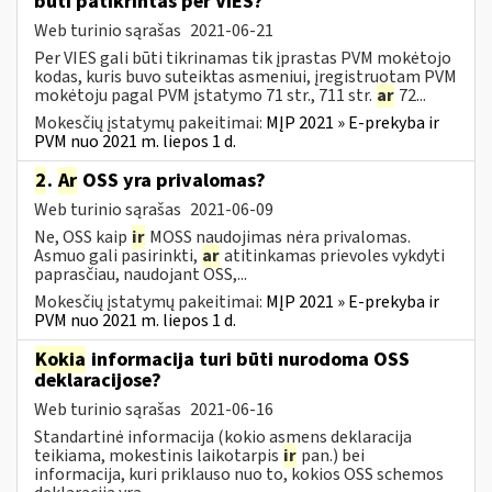
būti patikrintas per VIES?
Web turinio sąrašas
2021-06-21
Per VIES gali būti tikrinamas tik įprastas PVM mokėtojo
kodas, kuris buvo suteiktas asmeniui, įregistruotam PVM
mokėtoju pagal PVM įstatymo 71 str., 711 str.
ar
72...
Mokesčių įstatymų pakeitimai:
MĮP 2021 » E-prekyba ir
PVM nuo 2021 m. liepos 1 d.
2
.
Ar
OSS yra privalomas?
Web turinio sąrašas
2021-06-09
Ne, OSS kaip
ir
MOSS naudojimas nėra privalomas.
Asmuo gali pasirinkti,
ar
atitinkamas prievoles vykdyti
paprasčiau, naudojant OSS,...
Mokesčių įstatymų pakeitimai:
MĮP 2021 » E-prekyba ir
PVM nuo 2021 m. liepos 1 d.
Kokia
informacija turi būti nurodoma OSS
deklaracijose?
Web turinio sąrašas
2021-06-16
Standartinė informacija (kokio asmens deklaracija
teikiama, mokestinis laikotarpis
ir
pan.) bei
informacija, kuri priklauso nuo to, kokios OSS schemos