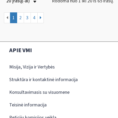
20 Įrašų(-ai)
Rodoma nuo 1 iki 20 iš 65 irašų.
1
2
3
4
APIE VMI
Misija, Vizija ir Vertybės
Struktūra ir kontaktinė informacija
Konsultavimasis su visuomene
Teisinė informacija
Peticijų komisijos veikla