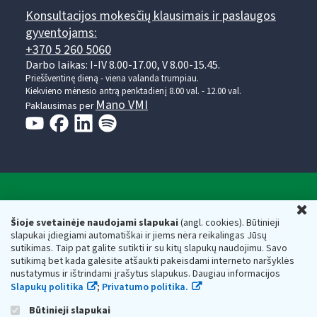
Konsultacijos mokesčių klausimais ir paslaugos
gyventojams:
+370 5 260 5060
Darbo laikas: I-IV 8.00-17.00, V 8.00-15.45.
Prieššventinę dieną - viena valanda trumpiau.
Kiekvieno mėnesio antrą penktadienį 8.00 val. - 12.00 val.
Mano VMI
Paklausimas per
Valstybinė mokesčių inspekcija prie Lietuvos
U
Respublikos finansų ministerijos
Šioje svetainėje naudojami slapukai
(angl. cookies). Būtinieji
slapukai įdiegiami automatiškai ir jiems nėra reikalingas Jūsų
Biudžetinė įstaiga. Juridinio asmens kodas — 188659752,
sutikimas. Taip pat galite sutikti ir su kitų slapukų naudojimu. Savo
adresas: Vasario 16-osios g. 14, 01107 Vilnius, Lietuva, el.paštas:
sutikimą bet kada galėsite atšaukti pakeisdami interneto naršyklės
vmi@vmi.lt
, E. pristatymo dėžutės adresas 188659752
nustatymus ir ištrindami įrašytus slapukus. Daugiau informacijos
Duomenys apie Valstybinę mokesčių inspekciją prie Lietuvos
Slapukų politika
;
Privatumo politika.
Respublikos finansų ministerijos kaupiami ir saugomi Juridinių
asmenų registre
Būtinieji slapukai