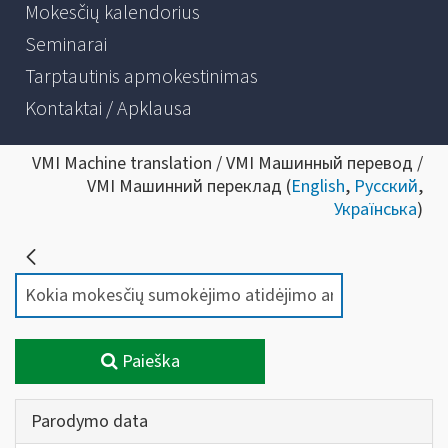
Mokesčių kalendorius
Seminarai
Tarptautinis apmokestinimas
Kontaktai / Apklausa
VMI Machine translation / VMI Машинный перевод /
VMI Машинний переклад (
English
,
Русский
,
Українська
)
Paieška
Parodymo data