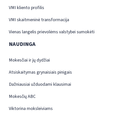
VMI kliento profilis
VMI skaitmeninė transformacija
Vienas langelis prievolėms valstybei sumokėti
NAUDINGA
Mokesčiai ir jų dydžiai
Atsiskaitymas grynaisiais pinigais
Dažniausiai užduodami klausimai
Mokesčių ABC
Viktorina moksleiviams