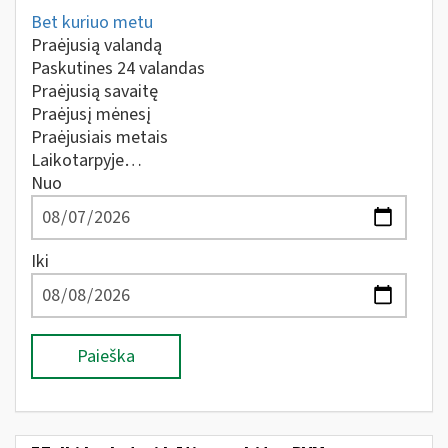
Bet kuriuo metu
Praėjusią valandą
Paskutines 24 valandas
Praėjusią savaitę
Praėjusį mėnesį
Praėjusiais metais
Laikotarpyje…
Nuo
Iki
Paieška