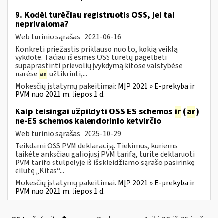
9. Kodėl turėčiau registruotis OSS, jei tai
neprivaloma?
Web turinio sąrašas
2021-06-16
Konkreti priežastis priklauso nuo to, kokią veiklą
vykdote. Tačiau iš esmės OSS turėtų pagelbėti
supaprastinti prievolių įvykdymą kitose valstybėse
narėse
ar
užtikrinti,...
Mokesčių įstatymų pakeitimai:
MĮP 2021 » E-prekyba ir
PVM nuo 2021 m. liepos 1 d.
Kaip teisingai užpildyti OSS ES schemos
ir
(
ar
)
ne-ES schemos kalendorinio ketvirčio
Web turinio sąrašas
2025-10-29
Teikdami OSS PVM deklaraciją: Tiekimus, kuriems
taikėte anksčiau galiojusį PVM tarifą, turite deklaruoti
PVM tarifo stulpelyje iš išskleidžiamo sąrašo pasirinkę
eilutę „Kitas“...
Mokesčių įstatymų pakeitimai:
MĮP 2021 » E-prekyba ir
PVM nuo 2021 m. liepos 1 d.