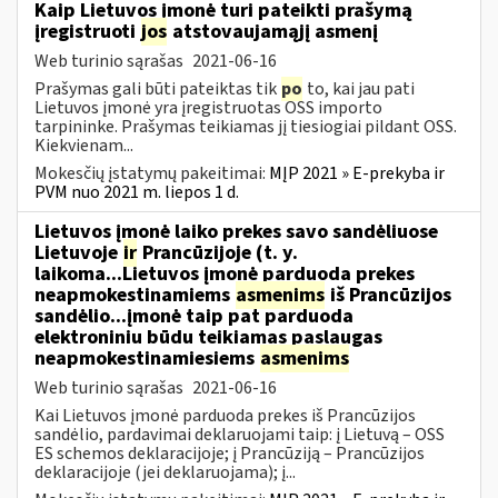
Kaip Lietuvos įmonė turi pateikti prašymą
įregistruoti
jos
atstovaujamąjį asmenį
Web turinio sąrašas
2021-06-16
Prašymas gali būti pateiktas tik
po
to, kai jau pati
Lietuvos įmonė yra įregistruotas OSS importo
tarpininke. Prašymas teikiamas jį tiesiogiai pildant OSS.
Kiekvienam...
Mokesčių įstatymų pakeitimai:
MĮP 2021 » E-prekyba ir
PVM nuo 2021 m. liepos 1 d.
Lietuvos įmonė laiko prekes savo sandėliuose
Lietuvoje
ir
Prancūzijoje (t. y.
laikoma...Lietuvos įmonė parduoda prekes
neapmokestinamiems
asmenims
iš Prancūzijos
sandėlio...įmonė taip pat parduoda
elektroniniu būdu teikiamas paslaugas
neapmokestinamiesiems
asmenims
Web turinio sąrašas
2021-06-16
Kai Lietuvos įmonė parduoda prekes iš Prancūzijos
sandėlio, pardavimai deklaruojami taip: į Lietuvą – OSS
ES schemos deklaracijoje; į Prancūziją – Prancūzijos
deklaracijoje (jei deklaruojama); į...