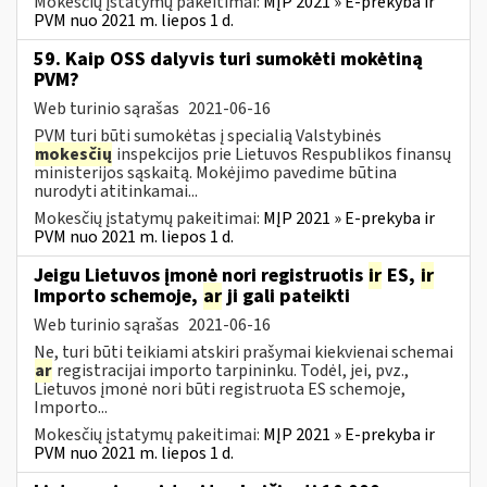
Mokesčių įstatymų pakeitimai:
MĮP 2021 » E-prekyba ir
PVM nuo 2021 m. liepos 1 d.
59. Kaip OSS dalyvis turi sumokėti mokėtiną
PVM?
Web turinio sąrašas
2021-06-16
PVM turi būti sumokėtas į specialią Valstybinės
mokesčių
inspekcijos prie Lietuvos Respublikos finansų
ministerijos sąskaitą. Mokėjimo pavedime būtina
nurodyti atitinkamai...
Mokesčių įstatymų pakeitimai:
MĮP 2021 » E-prekyba ir
PVM nuo 2021 m. liepos 1 d.
Jeigu Lietuvos įmonė nori registruotis
ir
ES,
ir
Importo schemoje,
ar
ji gali pateikti
Web turinio sąrašas
2021-06-16
Ne, turi būti teikiami atskiri prašymai kiekvienai schemai
ar
registracijai importo tarpininku. Todėl, jei, pvz.,
Lietuvos įmonė nori būti registruota ES schemoje,
Importo...
Mokesčių įstatymų pakeitimai:
MĮP 2021 » E-prekyba ir
PVM nuo 2021 m. liepos 1 d.