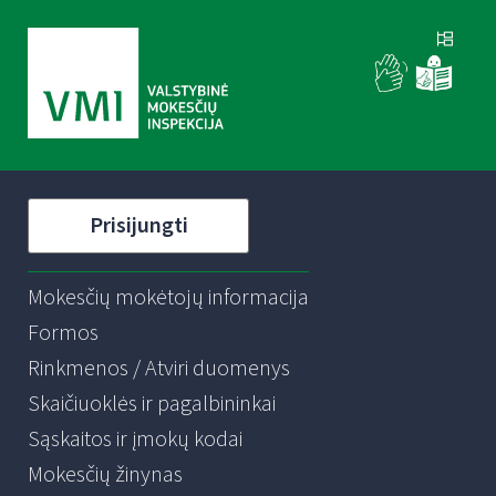
Prisijungti
Mokesčių mokėtojų informacija
Formos
Rinkmenos / Atviri duomenys
Skaičiuoklės ir pagalbininkai
Sąskaitos ir įmokų kodai
Mokesčių žinynas