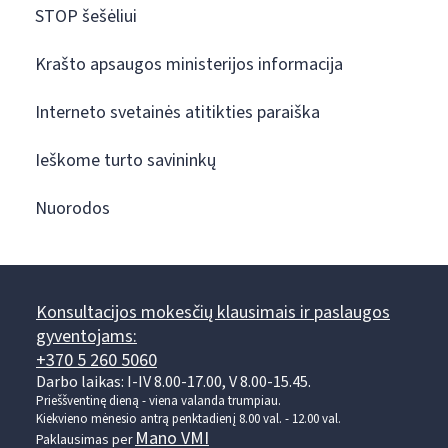
STOP šešėliui
Krašto apsaugos ministerijos informacija
Interneto svetainės atitikties paraiška
Ieškome turto savininkų
Nuorodos
Konsultacijos mokesčių klausimais ir paslaugos
gyventojams:
+370 5 260 5060
Darbo laikas: I-IV 8.00-17.00, V 8.00-15.45.
Prieššventinę dieną - viena valanda trumpiau.
Kiekvieno mėnesio antrą penktadienį 8.00 val. - 12.00 val.
Mano VMI
Paklausimas per