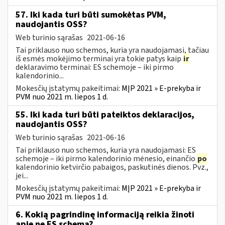
57. Iki kada turi būti sumokėtas PVM,
naudojantis OSS?
Web turinio sąrašas
2021-06-16
Tai priklauso nuo schemos, kuria yra naudojamasi, tačiau
iš esmės mokėjimo terminai yra tokie patys kaip
ir
deklaravimo terminai: ES schemoje – iki pirmo
kalendorinio...
Mokesčių įstatymų pakeitimai:
MĮP 2021 » E-prekyba ir
PVM nuo 2021 m. liepos 1 d.
55. Iki kada turi būti pateiktos deklaracijos,
naudojantis OSS?
Web turinio sąrašas
2021-06-16
Tai priklauso nuo schemos, kuria yra naudojamasi: ES
schemoje – iki pirmo kalendorinio mėnesio, einančio
po
kalendorinio ketvirčio pabaigos, paskutinės dienos. Pvz.,
jei...
Mokesčių įstatymų pakeitimai:
MĮP 2021 » E-prekyba ir
PVM nuo 2021 m. liepos 1 d.
6. Kokią pagrindinę informaciją reikia žinoti
apie ne ES schemą?