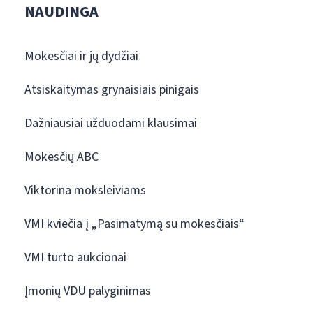
NAUDINGA
Mokesčiai ir jų dydžiai
Atsiskaitymas grynaisiais pinigais
Dažniausiai užduodami klausimai
Mokesčių ABC
Viktorina moksleiviams
VMI kviečia į „Pasimatymą su mokesčiais“
VMI turto aukcionai
Įmonių VDU palyginimas