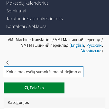
Mokesčių kalendorius
Seminarai
Tarptautinis apmokestinimas
Kontaktai / Apklausa
VMI Machine translation / VMI Машинный перевод /
VMI Машинний переклад (
English
,
Русский
,
Українська
)
Paieška
Kategorijos