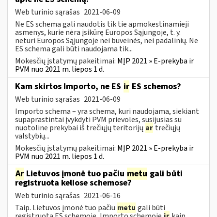
Web turinio sąrašas
2021-06-09
Ne ES schema gali naudotis tik tie apmokestinamieji
asmenys, kurie nėra įsikūrę Europos Sąjungoje, t. y.
neturi Europos Sąjungoje nei buveinės, nei padalinių. Ne
ES schema gali būti naudojama tik...
Mokesčių įstatymų pakeitimai:
MĮP 2021 » E-prekyba ir
PVM nuo 2021 m. liepos 1 d.
Kam skirtos Importo, ne ES
ir
ES schemos?
Web turinio sąrašas
2021-06-09
Importo schema – yra schema, kuri naudojama, siekiant
supaprastintai įvykdyti PVM prievoles, susijusias su
nuotoline prekybai iš trečiųjų teritorijų
ar
trečiųjų
valstybių...
Mokesčių įstatymų pakeitimai:
MĮP 2021 » E-prekyba ir
PVM nuo 2021 m. liepos 1 d.
Ar
Lietuvos įmonė tuo pačiu
metu
gali būti
registruota keliose schemose?
Web turinio sąrašas
2021-06-16
Taip. Lietuvos įmonė tuo pačiu
metu
gali būti
registruota ES schemoje, Importo schemoje
ir
kaip