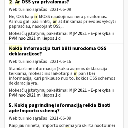
2
.
Ar
OSS yra privalomas?
Web turinio sąrašas
2021-06-09
Ne, OSS kaip
ir
MOSS naudojimas nėra privalomas.
Asmuo gali pasirinkti,
ar
atitinkamas prievoles vykdyti
paprasčiau, naudojant OSS,...
Mokesčių įstatymų pakeitimai:
MĮP 2021 » E-prekyba ir
PVM nuo 2021 m. liepos 1 d.
Kokia
informacija turi būti nurodoma OSS
deklaracijose?
Web turinio sąrašas
2021-06-16
Standartinė informacija (kokio asmens deklaracija
teikiama, mokestinis laikotarpis
ir
pan.) bei
informacija, kuri priklauso nuo to, kokios OSS schemos
deklaracija yra...
Mokesčių įstatymų pakeitimai:
MĮP 2021 » E-prekyba ir
PVM nuo 2021 m. liepos 1 d.
5. Kokią pagrindinę informaciją reikia žinoti
apie Importo schemą?
Web turinio sąrašas
2021-06-09
Kaip jau minėta, Importo schema yra skirta nuotolinei