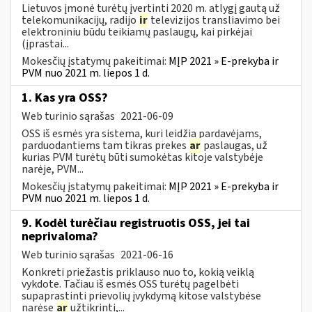
Lietuvos įmonė turėtų įvertinti 2020 m. atlygį gautą už
telekomunikacijų, radijo
ir
televizijos transliavimo bei
elektroniniu būdu teikiamų paslaugų, kai pirkėjai
(įprastai...
Mokesčių įstatymų pakeitimai:
MĮP 2021 » E-prekyba ir
PVM nuo 2021 m. liepos 1 d.
1. Kas yra OSS?
Web turinio sąrašas
2021-06-09
OSS iš esmės yra sistema, kuri leidžia pardavėjams,
parduodantiems tam tikras prekes
ar
paslaugas, už
kurias PVM turėtų būti sumokėtas kitoje valstybėje
narėje, PVM...
Mokesčių įstatymų pakeitimai:
MĮP 2021 » E-prekyba ir
PVM nuo 2021 m. liepos 1 d.
9. Kodėl turėčiau registruotis OSS, jei tai
neprivaloma?
Web turinio sąrašas
2021-06-16
Konkreti priežastis priklauso nuo to, kokią veiklą
vykdote. Tačiau iš esmės OSS turėtų pagelbėti
supaprastinti prievolių įvykdymą kitose valstybėse
narėse
ar
užtikrinti,...