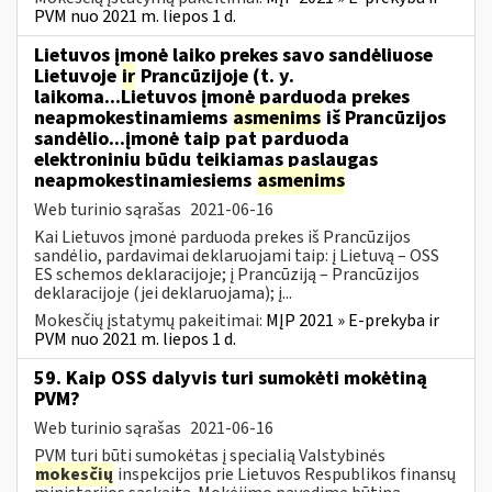
PVM nuo 2021 m. liepos 1 d.
Lietuvos įmonė laiko prekes savo sandėliuose
Lietuvoje
ir
Prancūzijoje (t. y.
laikoma...Lietuvos įmonė parduoda prekes
neapmokestinamiems
asmenims
iš Prancūzijos
sandėlio...įmonė taip pat parduoda
elektroniniu būdu teikiamas paslaugas
neapmokestinamiesiems
asmenims
Web turinio sąrašas
2021-06-16
Kai Lietuvos įmonė parduoda prekes iš Prancūzijos
sandėlio, pardavimai deklaruojami taip: į Lietuvą – OSS
ES schemos deklaracijoje; į Prancūziją – Prancūzijos
deklaracijoje (jei deklaruojama); į...
Mokesčių įstatymų pakeitimai:
MĮP 2021 » E-prekyba ir
PVM nuo 2021 m. liepos 1 d.
59. Kaip OSS dalyvis turi sumokėti mokėtiną
PVM?
Web turinio sąrašas
2021-06-16
PVM turi būti sumokėtas į specialią Valstybinės
mokesčių
inspekcijos prie Lietuvos Respublikos finansų