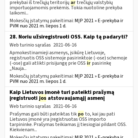
prekybai iš trečiųjų teritorijų
ar
trečiųjų valstybių
importuojamomis prekėmis. Tokia nuotoline prekyba
laikomi...
Mokesčių įstatymų pakeitimai:
MĮP 2021 » E-prekyba ir
PVM nuo 2021 m. liepos 1 d.
28. Noriu užsiregistruoti OSS. Kaip tą padaryti?
Web turinio sąrašas
2021-06-16
Apmokestinamieji asmenys, įsikūrę Lietuvoje,
registruotis OSS sistemoje pasirinktoje (-ose) schemoje
(-ose) gali atlikti prisijungę prie OSS
ir
pasirinkę
„Nauja...
Mokesčių įstatymų pakeitimai:
MĮP 2021 » E-prekyba ir
PVM nuo 2021 m. liepos 1 d.
Kaip Lietuvos įmonė turi pateikti prašymą
įregistruoti
jos
atstovaujamąjį asmenį
Web turinio sąrašas
2021-06-16
Prašymas gali būti pateiktas tik
po
to, kai jau pati
Lietuvos įmonė yra įregistruotas OSS importo
tarpininke. Prašymas teikiamas jį tiesiogiai pildant OSS.
Kiekvienam...
Mokesčių įstatymų pakeitimai:
MĮP 2021 » E-prekyba ir