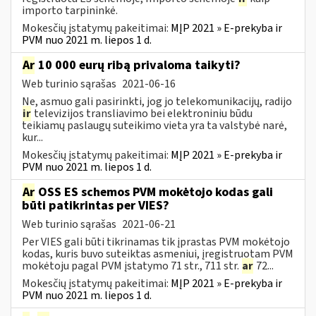
importo tarpininkė.
Mokesčių įstatymų pakeitimai:
MĮP 2021 » E-prekyba ir
PVM nuo 2021 m. liepos 1 d.
Ar
10 000 eurų ribą privaloma taikyti?
Web turinio sąrašas
2021-06-16
Ne, asmuo gali pasirinkti, jog jo telekomunikacijų, radijo
ir
televizijos transliavimo bei elektroniniu būdu
teikiamų paslaugų suteikimo vieta yra ta valstybė narė,
kur...
Mokesčių įstatymų pakeitimai:
MĮP 2021 » E-prekyba ir
PVM nuo 2021 m. liepos 1 d.
Ar
OSS ES schemos PVM mokėtojo kodas gali
būti patikrintas per VIES?
Web turinio sąrašas
2021-06-21
Per VIES gali būti tikrinamas tik įprastas PVM mokėtojo
kodas, kuris buvo suteiktas asmeniui, įregistruotam PVM
mokėtoju pagal PVM įstatymo 71 str., 711 str.
ar
72...
Mokesčių įstatymų pakeitimai:
MĮP 2021 » E-prekyba ir
PVM nuo 2021 m. liepos 1 d.