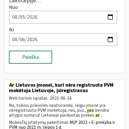
Laikotarpyje…
Nuo
Iki
Paieška
Ar
Lietuvos įmonei, kuri nėra registruota PVM
mokėtoja Lietuvoje, įsiregistravus
Web turinio sąrašas
2021-06-16
Ne, tokios prievolės neatsiranda. Jeigu įmonė yra
neregistruota PVM mokėtoja, nes, pvz.,
jos
bendra
atlygio suma už Lietuvoje parduotas prekes
ar
...
Mokesčių įstatymų pakeitimai:
MĮP 2021 » E-prekyba ir
PVM nuo 2021 m. liepos 1 d.