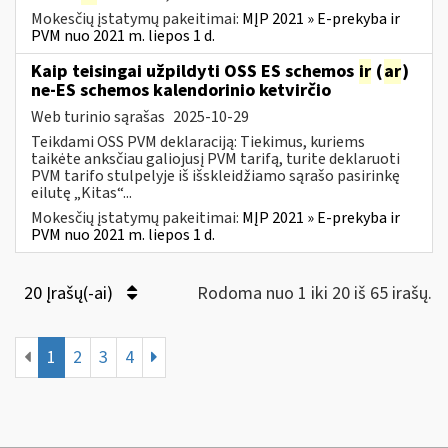
Mokesčių įstatymų pakeitimai:
MĮP 2021 » E-prekyba ir
PVM nuo 2021 m. liepos 1 d.
Kaip teisingai užpildyti OSS ES schemos
ir
(
ar
)
ne-ES schemos kalendorinio ketvirčio
Web turinio sąrašas
2025-10-29
Teikdami OSS PVM deklaraciją: Tiekimus, kuriems
taikėte anksčiau galiojusį PVM tarifą, turite deklaruoti
PVM tarifo stulpelyje iš išskleidžiamo sąrašo pasirinkę
eilutę „Kitas“...
Mokesčių įstatymų pakeitimai:
MĮP 2021 » E-prekyba ir
PVM nuo 2021 m. liepos 1 d.
20 Įrašų(-ai)
Rodoma nuo 1 iki 20 iš 65 irašų.
1
2
3
4