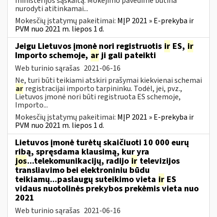
ministerijos sąskaitą. Mokėjimo pavedime būtina
nurodyti atitinkamai...
Mokesčių įstatymų pakeitimai:
MĮP 2021 » E-prekyba ir
PVM nuo 2021 m. liepos 1 d.
Jeigu Lietuvos įmonė nori registruotis
ir
ES,
ir
Importo schemoje,
ar
ji gali pateikti
Web turinio sąrašas
2021-06-16
Ne, turi būti teikiami atskiri prašymai kiekvienai schemai
ar
registracijai importo tarpininku. Todėl, jei, pvz.,
Lietuvos įmonė nori būti registruota ES schemoje,
Importo...
Mokesčių įstatymų pakeitimai:
MĮP 2021 » E-prekyba ir
PVM nuo 2021 m. liepos 1 d.
Lietuvos įmonė turėtų skaičiuoti 10 000 eurų
ribą, spręsdama klausimą, kur yra
jos
...telekomunikacijų, radijo
ir
televizijos
transliavimo bei elektroniniu būdu
teikiamų...paslaugų suteikimo vieta
ir
ES
vidaus nuotolinės prekybos prekėmis vieta nuo
2021
Web turinio sąrašas
2021-06-16