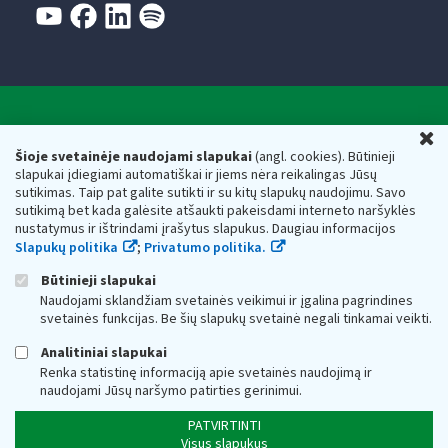
Valstybinė mokesčių inspekcija prie Lietuvos
U
Respublikos finansų ministerijos
Šioje svetainėje naudojami slapukai
(angl. cookies). Būtinieji
slapukai įdiegiami automatiškai ir jiems nėra reikalingas Jūsų
Biudžetinė įstaiga. Juridinio asmens kodas — 188659752,
sutikimas. Taip pat galite sutikti ir su kitų slapukų naudojimu. Savo
adresas: Vasario 16-osios g. 14, 01107 Vilnius, Lietuva, el.paštas:
sutikimą bet kada galėsite atšaukti pakeisdami interneto naršyklės
vmi@vmi.lt
, E. pristatymo dėžutės adresas 188659752
nustatymus ir ištrindami įrašytus slapukus. Daugiau informacijos
Duomenys apie Valstybinę mokesčių inspekciją prie Lietuvos
Slapukų politika
;
Privatumo politika.
Respublikos finansų ministerijos kaupiami ir saugomi Juridinių
asmenų registre
Būtinieji slapukai
Naudojami sklandžiam svetainės veikimui ir įgalina pagrindines
svetainės funkcijas. Be šių slapukų svetainė negali tinkamai veikti.
Analitiniai slapukai
Renka statistinę informaciją apie svetainės naudojimą ir
naudojami Jūsų naršymo patirties gerinimui.
PATVIRTINTI
Visus slapukus