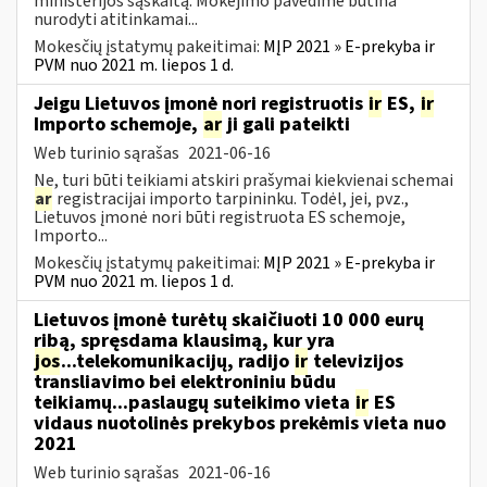
ministerijos sąskaitą. Mokėjimo pavedime būtina
nurodyti atitinkamai...
Mokesčių įstatymų pakeitimai:
MĮP 2021 » E-prekyba ir
PVM nuo 2021 m. liepos 1 d.
Jeigu Lietuvos įmonė nori registruotis
ir
ES,
ir
Importo schemoje,
ar
ji gali pateikti
Web turinio sąrašas
2021-06-16
Ne, turi būti teikiami atskiri prašymai kiekvienai schemai
ar
registracijai importo tarpininku. Todėl, jei, pvz.,
Lietuvos įmonė nori būti registruota ES schemoje,
Importo...
Mokesčių įstatymų pakeitimai:
MĮP 2021 » E-prekyba ir
PVM nuo 2021 m. liepos 1 d.
Lietuvos įmonė turėtų skaičiuoti 10 000 eurų
ribą, spręsdama klausimą, kur yra
jos
...telekomunikacijų, radijo
ir
televizijos
transliavimo bei elektroniniu būdu
teikiamų...paslaugų suteikimo vieta
ir
ES
vidaus nuotolinės prekybos prekėmis vieta nuo
2021
Web turinio sąrašas
2021-06-16