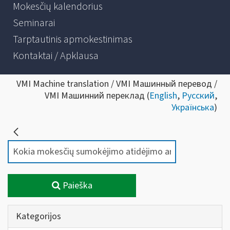
Mokesčių kalendorius
Seminarai
Tarptautinis apmokestinimas
Kontaktai / Apklausa
VMI Machine translation / VMI Машинный перевод /
VMI Машинний переклад (
English
,
Русский
,
Українська
)
Paieška
Kategorijos