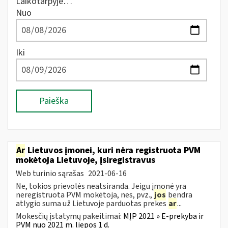
Laikotarpyje…
Nuo
Iki
Paieška
Ar
Lietuvos įmonei, kuri nėra registruota PVM
mokėtoja Lietuvoje, įsiregistravus
Web turinio sąrašas
2021-06-16
Ne, tokios prievolės neatsiranda. Jeigu įmonė yra
neregistruota PVM mokėtoja, nes, pvz.,
jos
bendra
atlygio suma už Lietuvoje parduotas prekes
ar
...
Mokesčių įstatymų pakeitimai:
MĮP 2021 » E-prekyba ir
PVM nuo 2021 m. liepos 1 d.