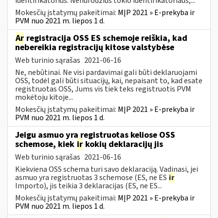
identifikatorius. Nenurodžius tokio identifikatoriaus,...
Mokesčių įstatymų pakeitimai:
MĮP 2021 » E-prekyba ir
PVM nuo 2021 m. liepos 1 d.
Ar
registracija OSS ES schemoje reiškia, kad
nebereikia registracijų kitose valstybėse
Web turinio sąrašas
2021-06-16
Ne, nebūtinai. Ne visi pardavimai gali būti deklaruojami
OSS, todėl gali būti situacijų, kai, nepaisant to, kad esate
registruotas OSS, Jums vis tiek teks registruotis PVM
mokėtoju kitoje...
Mokesčių įstatymų pakeitimai:
MĮP 2021 » E-prekyba ir
PVM nuo 2021 m. liepos 1 d.
Jeigu asmuo yra registruotas keliose OSS
schemose, kiek
ir
kokių deklaracijų jis
Web turinio sąrašas
2021-06-16
Kiekviena OSS schema turi savo deklaraciją. Vadinasi, jei
asmuo yra registruotas 3 schemose (ES, ne ES
ir
Importo), jis teikia 3 deklaracijas (ES, ne ES...
Mokesčių įstatymų pakeitimai:
MĮP 2021 » E-prekyba ir
PVM nuo 2021 m. liepos 1 d.