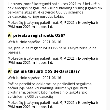
Lietuvos įmonė koreguoti pateiktos 2021 m. 3 ketvirčio
deklaracijos negali. Patikslinti klaidingą sumą ji galės tik
teikdama 2021 m. 4 ketvirčio OSS ES schemos
deklaraciją, kurioje nurodys kokio...
Mokesčių įstatymų pakeitimai:
MĮP 2021 » E-prekyba ir
PVM nuo 2021 m. liepos 1 d.
Ar
privalau registruotis OSS?
Web turinio sąrašas
2021-06-16
Ne, prievolės registruotis OSS nėra. Tai yra teisė, o ne
pareiga.
Mokesčių įstatymų pakeitimai:
MĮP 2021 » E-prekyba ir
PVM nuo 2021 m. liepos 1 d.
Ar
galima tikslinti OSS deklaracijas?
Web turinio sąrašas
2021-06-16
Pačios pateiktos deklaracijos patikslinti negalima,
tačiau joje pateikti klaidingi duomenys gali būti
tikslinami, teikiant kito mokestinio laikotarpio
atitinkamą OSS deklaraciją.
Mokesčių įstatymų pakeitimai:
MĮP 2021 » E-prekyba ir
PVM nuo 2021 m. liepos 1 d.