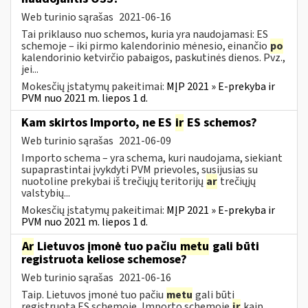
Web turinio sąrašas
2021-06-16
Tai priklauso nuo schemos, kuria yra naudojamasi: ES
schemoje – iki pirmo kalendorinio mėnesio, einančio
po
kalendorinio ketvirčio pabaigos, paskutinės dienos. Pvz.,
jei...
Mokesčių įstatymų pakeitimai:
MĮP 2021 » E-prekyba ir
PVM nuo 2021 m. liepos 1 d.
Kam skirtos Importo, ne ES
ir
ES schemos?
Web turinio sąrašas
2021-06-09
Importo schema – yra schema, kuri naudojama, siekiant
supaprastintai įvykdyti PVM prievoles, susijusias su
nuotoline prekybai iš trečiųjų teritorijų
ar
trečiųjų
valstybių...
Mokesčių įstatymų pakeitimai:
MĮP 2021 » E-prekyba ir
PVM nuo 2021 m. liepos 1 d.
Ar
Lietuvos įmonė tuo pačiu
metu
gali būti
registruota keliose schemose?
Web turinio sąrašas
2021-06-16
Taip. Lietuvos įmonė tuo pačiu
metu
gali būti
registruota ES schemoje, Importo schemoje
ir
kaip