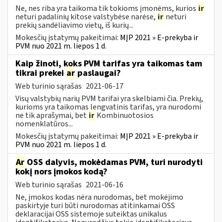
Ne, nes riba yra taikoma tik tokioms įmonėms, kurios
ir
neturi padalinių kitose valstybėse narėse,
ir
neturi
prekių sandėliavimo vietų, iš kurių...
Mokesčių įstatymų pakeitimai:
MĮP 2021 » E-prekyba ir
PVM nuo 2021 m. liepos 1 d.
Kaip žinoti, koks PVM tarifas yra taikomas tam
tikrai prekei
ar
paslaugai?
Web turinio sąrašas
2021-06-17
Visų valstybių narių PVM tarifai yra skelbiami čia. Prekių,
kurioms yra taikomas lengvatinis tarifas, yra nurodomi
ne tik aprašymai, bet
ir
Kombinuotosios
nomenklatūros...
Mokesčių įstatymų pakeitimai:
MĮP 2021 » E-prekyba ir
PVM nuo 2021 m. liepos 1 d.
Ar
OSS dalyvis, mokėdamas PVM, turi nurodyti
kokį nors įmokos kodą?
Web turinio sąrašas
2021-06-16
Ne, įmokos kodas nėra nurodomas, bet mokėjimo
paskirtyje turi būti nurodomas atitinkamai OSS
deklaracijai OSS sistemoje suteiktas unikalus