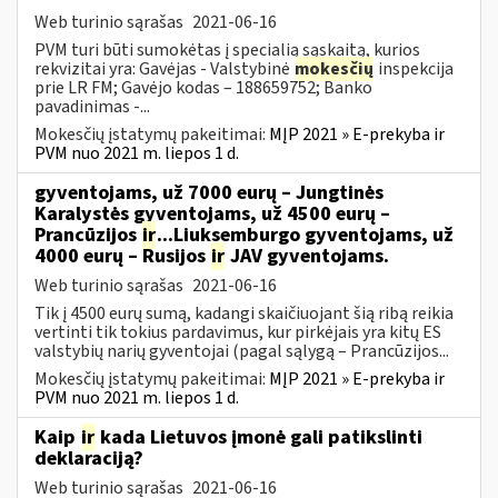
Web turinio sąrašas
2021-06-16
PVM turi būti sumokėtas į specialią sąskaitą, kurios
rekvizitai yra: Gavėjas - Valstybinė
mokesčių
inspekcija
prie LR FM; Gavėjo kodas – 188659752; Banko
pavadinimas -...
Mokesčių įstatymų pakeitimai:
MĮP 2021 » E-prekyba ir
PVM nuo 2021 m. liepos 1 d.
gyventojams, už 7000 eurų – Jungtinės
Karalystės gyventojams, už 4500 eurų –
Prancūzijos
ir
...Liuksemburgo gyventojams, už
4000 eurų – Rusijos
ir
JAV gyventojams.
Web turinio sąrašas
2021-06-16
Tik į 4500 eurų sumą, kadangi skaičiuojant šią ribą reikia
vertinti tik tokius pardavimus, kur pirkėjais yra kitų ES
valstybių narių gyventojai (pagal sąlygą – Prancūzijos...
Mokesčių įstatymų pakeitimai:
MĮP 2021 » E-prekyba ir
PVM nuo 2021 m. liepos 1 d.
Kaip
ir
kada Lietuvos įmonė gali patikslinti
deklaraciją?
Web turinio sąrašas
2021-06-16