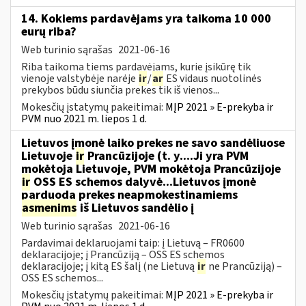
14. Kokiems pardavėjams yra taikoma 10 000
eurų riba?
Web turinio sąrašas
2021-06-16
Riba taikoma tiems pardavėjams, kurie įsikūrę tik
vienoje valstybėje narėje
ir
/
ar
ES vidaus nuotolinės
prekybos būdu siunčia prekes tik iš vienos...
Mokesčių įstatymų pakeitimai:
MĮP 2021 » E-prekyba ir
PVM nuo 2021 m. liepos 1 d.
Lietuvos įmonė laiko prekes ne savo sandėliuose
Lietuvoje
ir
Prancūzijoje (t. y....Ji yra PVM
mokėtoja Lietuvoje, PVM mokėtoja Prancūzijoje
ir
OSS ES schemos dalyvė...Lietuvos įmonė
parduoda prekes neapmokestinamiems
asmenims
iš Lietuvos sandėlio į
Web turinio sąrašas
2021-06-16
Pardavimai deklaruojami taip: į Lietuvą – FR0600
deklaracijoje; į Prancūziją – OSS ES schemos
deklaracijoje; į kitą ES šalį (ne Lietuvą
ir
ne Prancūziją) –
OSS ES schemos...
Mokesčių įstatymų pakeitimai:
MĮP 2021 » E-prekyba ir