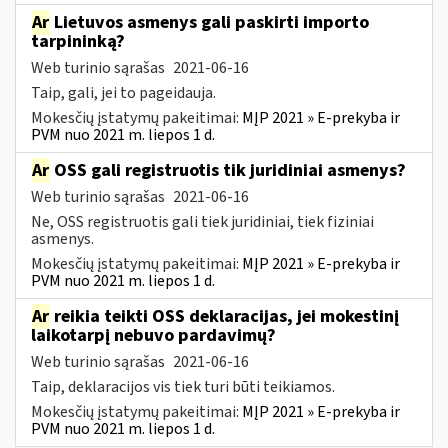
Ar
Lietuvos asmenys gali paskirti importo
tarpininką?
Web turinio sąrašas
2021-06-16
Taip, gali, jei to pageidauja.
Mokesčių įstatymų pakeitimai:
MĮP 2021 » E-prekyba ir
PVM nuo 2021 m. liepos 1 d.
Ar
OSS gali registruotis tik juridiniai asmenys?
Web turinio sąrašas
2021-06-16
Ne, OSS registruotis gali tiek juridiniai, tiek fiziniai
asmenys.
Mokesčių įstatymų pakeitimai:
MĮP 2021 » E-prekyba ir
PVM nuo 2021 m. liepos 1 d.
Ar
reikia teikti OSS deklaracijas, jei mokestinį
laikotarpį nebuvo pardavimų?
Web turinio sąrašas
2021-06-16
Taip, deklaracijos vis tiek turi būti teikiamos.
Mokesčių įstatymų pakeitimai:
MĮP 2021 » E-prekyba ir
PVM nuo 2021 m. liepos 1 d.