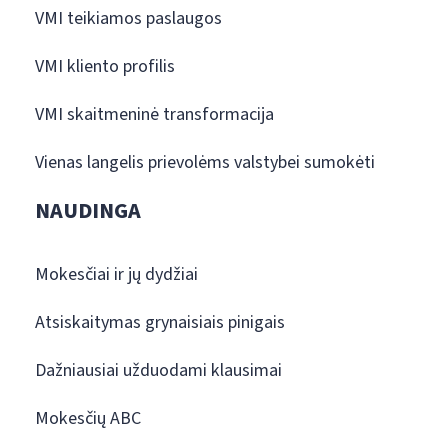
VMI teikiamos paslaugos
VMI kliento profilis
VMI skaitmeninė transformacija
Vienas langelis prievolėms valstybei sumokėti
NAUDINGA
Mokesčiai ir jų dydžiai
Atsiskaitymas grynaisiais pinigais
Dažniausiai užduodami klausimai
Mokesčių ABC