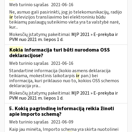
Web turinio sąrašas
2021-06-16
Ne, asmuo gali pasirinkti, jog jo telekomunikacijų, radijo
ir
televizijos transliavimo bei elektroniniu būdu
teikiamų paslaugų suteikimo vieta yra ta valstybė narė,
kur...
Mokesčių įstatymų pakeitimai:
MĮP 2021 » E-prekyba ir
PVM nuo 2021 m. liepos 1 d.
Kokia
informacija turi būti nurodoma OSS
deklaracijose?
Web turinio sąrašas
2021-06-16
Standartinė informacija (kokio asmens deklaracija
teikiama, mokestinis laikotarpis
ir
pan.) bei
informacija, kuri priklauso nuo to, kokios OSS schemos
deklaracija yra...
Mokesčių įstatymų pakeitimai:
MĮP 2021 » E-prekyba ir
PVM nuo 2021 m. liepos 1 d.
5. Kokią pagrindinę informaciją reikia žinoti
apie Importo schemą?
Web turinio sąrašas
2021-06-09
Kaip jau minėta, Importo schema yra skirta nuotolinei