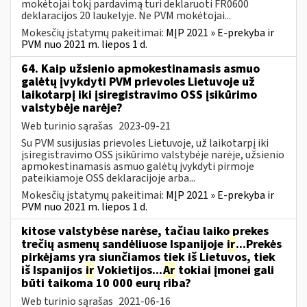
mokėtojai tokį pardavimą turi deklaruoti FR0600
deklaracijos 20 laukelyje. Ne PVM mokėtojai...
Mokesčių įstatymų pakeitimai:
MĮP 2021 » E-prekyba ir
PVM nuo 2021 m. liepos 1 d.
64. Kaip užsienio apmokestinamasis asmuo
galėtų įvykdyti PVM prievoles Lietuvoje už
laikotarpį iki įsiregistravimo OSS įsikūrimo
valstybėje narėje?
Web turinio sąrašas
2023-09-21
Su PVM susijusias prievoles Lietuvoje, už laikotarpį iki
įsiregistravimo OSS įsikūrimo valstybėje narėje, užsienio
apmokestinamasis asmuo galėtų įvykdyti pirmoje
pateikiamoje OSS deklaracijoje arba...
Mokesčių įstatymų pakeitimai:
MĮP 2021 » E-prekyba ir
PVM nuo 2021 m. liepos 1 d.
kitose valstybėse narėse, tačiau laiko prekes
trečių asmenų sandėliuose Ispanijoje
ir
...Prekės
pirkėjams yra siunčiamos tiek iš Lietuvos, tiek
iš Ispanijos
ir
Vokietijos...
Ar
tokiai įmonei gali
būti taikoma 10 000 eurų riba?
Web turinio sąrašas
2021-06-16