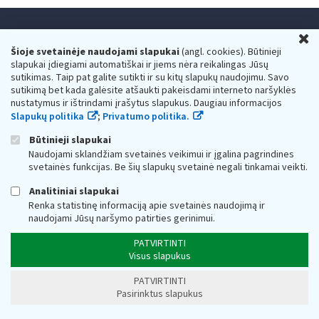
U
Konsultacijos mokesčių klausimais ir paslaugos
Šioje svetainėje naudojami slapukai
(angl. cookies). Būtinieji
gyventojams:
slapukai įdiegiami automatiškai ir jiems nėra reikalingas Jūsų
+370 5 260 5060
sutikimas. Taip pat galite sutikti ir su kitų slapukų naudojimu. Savo
sutikimą bet kada galėsite atšaukti pakeisdami interneto naršyklės
Darbo laikas: I-IV 8.00-17.00, V 8.00-15.45.
nustatymus ir ištrindami įrašytus slapukus. Daugiau informacijos
Prieššventinę dieną - viena valanda trumpiau.
Slapukų politika
;
Privatumo politika.
Kiekvieno mėnesio antrą penktadienį 8.00 val. - 12.00 val.
Mano VMI
Paklausimas per
Būtinieji slapukai
Naudojami sklandžiam svetainės veikimui ir įgalina pagrindines
svetainės funkcijas. Be šių slapukų svetainė negali tinkamai veikti.
Analitiniai slapukai
Renka statistinę informaciją apie svetainės naudojimą ir
naudojami Jūsų naršymo patirties gerinimui.
Valstybinė mokesčių inspekcija prie Lietuvos
PATVIRTINTI
Respublikos finansų ministerijos
Visus slapukus
Biudžetinė įstaiga. Juridinio asmens kodas — 188659752,
PATVIRTINTI
adresas: Vasario 16-osios g. 14, 01107 Vilnius, Lietuva, el.paštas:
Pasirinktus slapukus
vmi@vmi.lt
, E. pristatymo dėžutės adresas 188659752
Duomenys apie Valstybinę mokesčių inspekciją prie Lietuvos
Respublikos finansų ministerijos kaupiami ir saugomi Juridinių