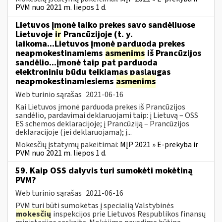
PVM nuo 2021 m. liepos 1 d.
Lietuvos įmonė laiko prekes savo sandėliuose
Lietuvoje
ir
Prancūzijoje (t. y.
laikoma...Lietuvos įmonė parduoda prekes
neapmokestinamiems
asmenims
iš Prancūzijos
sandėlio...įmonė taip pat parduoda
elektroniniu būdu teikiamas paslaugas
neapmokestinamiesiems
asmenims
Web turinio sąrašas
2021-06-16
Kai Lietuvos įmonė parduoda prekes iš Prancūzijos
sandėlio, pardavimai deklaruojami taip: į Lietuvą – OSS
ES schemos deklaracijoje; į Prancūziją – Prancūzijos
deklaracijoje (jei deklaruojama); į...
Mokesčių įstatymų pakeitimai:
MĮP 2021 » E-prekyba ir
PVM nuo 2021 m. liepos 1 d.
59. Kaip OSS dalyvis turi sumokėti mokėtiną
PVM?
Web turinio sąrašas
2021-06-16
PVM turi būti sumokėtas į specialią Valstybinės
mokesčių
inspekcijos prie Lietuvos Respublikos finansų