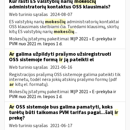
Kur rasti ES valstybių narių
mokesčių
administratorių kontaktus OSS klausimais?
Web turinio sąrašas
2024-08-07
ES valstybių narių
mokesčių
administratorių kontaktai
OSS klausimais skelbiami čia. Turėdami klausimų, skirtų
kitų ES valstybių narių
mokesčių
...
Mokesčių įstatymų pakeitimai:
MĮP 2021 » E-prekyba ir
PVM nuo 2021 m. liepos 1 d.
Ar
galima užpildyti prašymo užsiregistruoti
OSS sistemoje formą
ir
ją pateikti el
Web turinio sąrašas
2021-06-16
Registracijos prašymą OSS sistemoje galima pateikti tik
internetu, todėl nėra jokių atskirų prašymo formų (pdf
ar
kitų el. formatų).
Mokesčių įstatymų pakeitimai:
MĮP 2021 » E-prekyba ir
PVM nuo 2021 m. liepos 1 d.
Ar
OSS sistemoje bus galima pamatyti, koks
turėtų būti taikomas PVM tarifas pagal...šalį
ir
prekę?
Web turinio sąrašas
2021-06-17