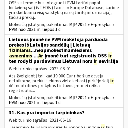
OSS sistemoje bus integruoti PVM tarifai pagal
kiekvieną šalį iš TEDB (Taxes in Europe Database, kurioje
yra skelbiama visų valstybių narių tarifų informacija),
tačiau prekių...
Mokesčių įstatymų pakeitimai:
MĮP 2021 » E-prekyba ir
PVM nuo 2021 m. liepos 1 d.
Lietuvos įmonė ne PVM mokėtoja parduoda
prekes iš Latvijos sandėlių į Lietuvą
fiziniams
...neapmokestinamiesiems
asmenims
....
Ar
įmonė turi registruotis OSS
ir
ten rodyti pardavimus Lietuvai nors
ir
neviršija
Web turinio sąrašas
2023-08-01
Atsižvelgiant į tai, kad 10 000 Eur riba šiuo atveju
netaikoma, prekių tiekimo vieta keliasi į pirkėjo šalį
ir
dėl nuotolinės prekybos Lietuvos įmonei reikia
registruotis...
Mokesčių įstatymų pakeitimai:
MĮP 2021 » E-prekyba ir
PVM nuo 2021 m. liepos 1 d.
31. Kas yra importo tarpininkas?
Web turinio sąrašas
2021-06-16
Tai asmuo, kuris yra įsikūręs Europos Sąjungoje
ir
kurį