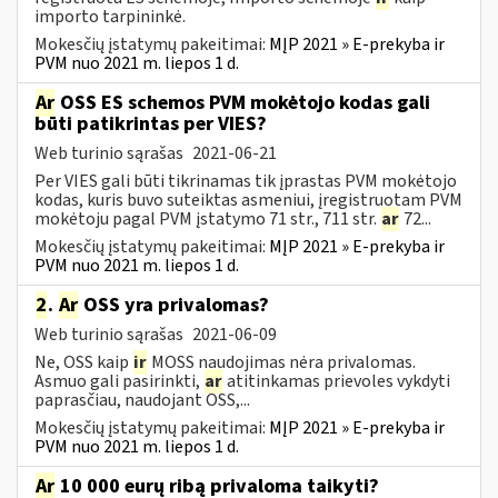
importo tarpininkė.
Mokesčių įstatymų pakeitimai:
MĮP 2021 » E-prekyba ir
PVM nuo 2021 m. liepos 1 d.
Ar
OSS ES schemos PVM mokėtojo kodas gali
būti patikrintas per VIES?
Web turinio sąrašas
2021-06-21
Per VIES gali būti tikrinamas tik įprastas PVM mokėtojo
kodas, kuris buvo suteiktas asmeniui, įregistruotam PVM
mokėtoju pagal PVM įstatymo 71 str., 711 str.
ar
72...
Mokesčių įstatymų pakeitimai:
MĮP 2021 » E-prekyba ir
PVM nuo 2021 m. liepos 1 d.
2
.
Ar
OSS yra privalomas?
Web turinio sąrašas
2021-06-09
Ne, OSS kaip
ir
MOSS naudojimas nėra privalomas.
Asmuo gali pasirinkti,
ar
atitinkamas prievoles vykdyti
paprasčiau, naudojant OSS,...
Mokesčių įstatymų pakeitimai:
MĮP 2021 » E-prekyba ir
PVM nuo 2021 m. liepos 1 d.
Ar
10 000 eurų ribą privaloma taikyti?