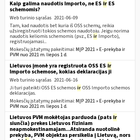
Kaip galima naudotis Importo, ne ES
ir
ES
schemomis?
Web turinio sąrašas
2021-06-09
Tam, kad naudotis bet kuria iš OSS schemų, reikia
užsiregistruoti tokios schemos naudotoju. Jeigu norima
naudotis keliomis schemomis (pvz., ES
ir
Importo),
registruojamasi...
Mokesčių įstatymų pakeitimai:
MĮP 2021 » E-prekyba ir
PVM nuo 2021 m. liepos 1 d.
Lietuvos įmonė yra registruota OSS ES
ir
Importo schemose, kokias deklaracijas ji
Web turinio sąrašas
2021-06-16
Ji turi pateikti OSS ES schemos
ir
OSS Importo schemos
deklaracijas.
Mokesčių įstatymų pakeitimai:
MĮP 2021 » E-prekyba ir
PVM nuo 2021 m. liepos 1 d.
Lietuvos PVM mokėtojas parduoda (pats
ir
siunčia) prekes Lietuvos fiziniam
neapmokestinamajam...Atsiranda nuotolinė
prekyba, PVM objektas persikelia į Lietuvą, nors