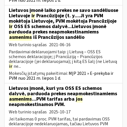
PVM nuo 2021 m. liepos 1 d.
Lietuvos įmonė laiko prekes ne savo sandėliuose
Lietuvoje
ir
Prancūzijoje (t. y....Ji yra PVM
mokėtoja Lietuvoje, PVM mokėtoja Prancūzijoje
ir
OSS ES schemos dalyvė...Lietuvos įmonė
parduoda prekes neapmokestinamiems
asmenims
iš Prancūzijos sandėlio
Web turinio sąrašas
2021-06-16
Pardavimai deklaruojami taip: į Lietuvą – OSS ES
schemos deklaracijoje; į Prancūziją – Prancūzijos
deklaracijoje (jei deklaruojama); į kitą ES šalį (ne Lietuvą
ir
ne...
Mokesčių įstatymų pakeitimai:
MĮP 2021 » E-prekyba ir
PVM nuo 2021 m. liepos 1 d.
Lietuvos įmonė, kuri yra OSS ES schemos
dalyvė, parduoda prekes neapmokestinamiems
asmenims
...PVM tarifas arba
jos
neapmokestinamos PVM.
Web turinio sąrašas
2025-10-17
Jei taikomas 0 proc. PVM tarifas, tai pardavimas OSS
deklaracijoje nedeklaruojamas, tačiau Lietuvos PVM