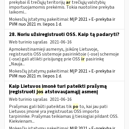
prekybai iš trečiųjų teritorijų
ar
trečiųjų valstybių
importuojamomis prekėmis. Tokia nuotoline prekyba
laikomi...
Mokesčių įstatymų pakeitimai:
MĮP 2021 » E-prekyba ir
PVM nuo 2021 m. liepos 1 d.
28. Noriu užsiregistruoti OSS. Kaip tą padaryti?
Web turinio sąrašas
2021-06-16
Apmokestinamieji asmenys, įsikūrę Lietuvoje,
registruotis OSS sistemoje pasirinktoje (-ose) schemoje
(-ose) gali atlikti prisijungę prie OSS
ir
pasirinkę
„Nauja...
Mokesčių įstatymų pakeitimai:
MĮP 2021 » E-prekyba ir
PVM nuo 2021 m. liepos 1 d.
Kaip Lietuvos įmonė turi pateikti prašymą
įregistruoti
jos
atstovaujamąjį asmenį
Web turinio sąrašas
2021-06-16
Prašymas gali būti pateiktas tik
po
to, kai jau pati
Lietuvos įmonė yra įregistruotas OSS importo
tarpininke. Prašymas teikiamas jį tiesiogiai pildant OSS.
Kiekvienam...
Mokesčių įstatymų pakeitimai:
MĮP 2021 » E-prekyba ir