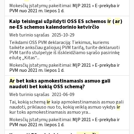
Mokesčių įstatymų pakeitimai:
MĮP 2021 » E-prekyba ir
PVM nuo 2021 m. liepos 1 d.
Kaip teisingai užpildyti OSS ES schemos
ir
(
ar
)
ne-ES schemos kalendorinio ketvirčio
Web turinio sąrašas
2025-10-29
Teikdami OSS PVM deklaraciją: Tiekimus, kuriems
taikėte anksčiau galiojusį PVM tarifą, turite deklaruoti
PVM tarifo stulpelyje iš išskleidžiamo sąrašo pasirinkę
eilutę „Kitas“...
Mokesčių įstatymų pakeitimai:
MĮP 2021 » E-prekyba ir
PVM nuo 2021 m. liepos 1 d.
Ar
bet koks apmokestinamasis asmuo gali
naudoti bet kokią OSS schemą?
Web turinio sąrašas
2021-06-09
Tai, kokią schemą
ir
kaip apmokestinamasis asmuo gali
naudoti, priklauso nuo to, kokią veiklą asmuo vykdys
ir
kur toks apmokestinamasis asmuo yra...
Mokesčių įstatymų pakeitimai:
MĮP 2021 » E-prekyba ir
PVM nuo 2021 m. liepos 1 d.