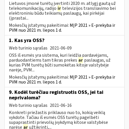
Lietuvos įmonė turėtų įvertinti 2020 m. atlygį gautą už
telekomunikacijų, radijo
ir
televizijos transliavimo bei
elektroniniu būdu teikiamų paslaugų, kai pirkėjai
(įprastai...
Mokesčių įstatymų pakeitimai:
MĮP 2021 » E-prekyba ir
PVM nuo 2021 m. liepos 1 d.
1. Kas yra OSS?
Web turinio sąrašas
2021-06-09
OSS iš esmės yra sistema, kuri leidžia pardavėjams,
parduodantiems tam tikras prekes
ar
paslaugas, už
kurias PVM turėtų būti sumokėtas kitoje valstybėje
narėje, PVM...
Mokesčių įstatymų pakeitimai:
MĮP 2021 » E-prekyba ir
PVM nuo 2021 m. liepos 1 d.
9. Kodėl turėčiau registruotis OSS, jei tai
neprivaloma?
Web turinio sąrašas
2021-06-16
Konkreti priežastis priklauso nuo to, kokią veiklą
vykdote. Tačiau iš esmės OSS turėtų pagelbėti
supaprastinti prievolių įvykdymą kitose valstybėse
narėse
ar
užtikrinti,...