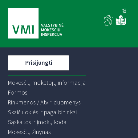
Prisijungti
Mokesčių mokėtojų informacija
Formos
Rinkmenos / Atviri duomenys
Skaičiuoklės ir pagalbininkai
Sąskaitos ir įmokų kodai
Mokesčių žinynas