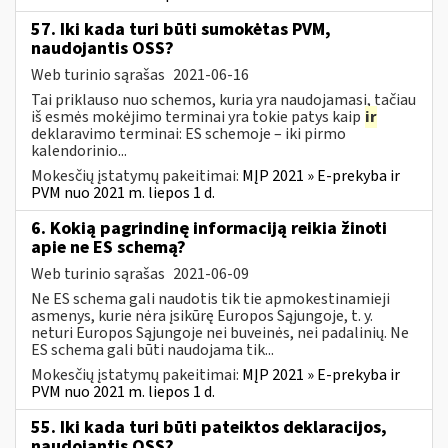
57. Iki kada turi būti sumokėtas PVM,
naudojantis OSS?
Web turinio sąrašas
2021-06-16
Tai priklauso nuo schemos, kuria yra naudojamasi, tačiau
iš esmės mokėjimo terminai yra tokie patys kaip
ir
deklaravimo terminai: ES schemoje – iki pirmo
kalendorinio...
Mokesčių įstatymų pakeitimai:
MĮP 2021 » E-prekyba ir
PVM nuo 2021 m. liepos 1 d.
6. Kokią pagrindinę informaciją reikia žinoti
apie ne ES schemą?
Web turinio sąrašas
2021-06-09
Ne ES schema gali naudotis tik tie apmokestinamieji
asmenys, kurie nėra įsikūrę Europos Sąjungoje, t. y.
neturi Europos Sąjungoje nei buveinės, nei padalinių. Ne
ES schema gali būti naudojama tik...
Mokesčių įstatymų pakeitimai:
MĮP 2021 » E-prekyba ir
PVM nuo 2021 m. liepos 1 d.
55. Iki kada turi būti pateiktos deklaracijos,
naudojantis OSS?