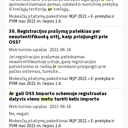
apmokestinamasis asmuo, vykdantis nuotolinę prekybą
iš trečiųjų teritorijų
ar
trečiųjų...
Mokesčių įstatymų pakeitimai:
MĮP 2021 » E-prekyba ir
PVM nuo 2021 m. liepos 1 d.
30. Registracijos prašymą pateikiau per
neautentifikuotą sritį, kaip prisijungti prie
OSS?
Web turinio sąrašas
2021-06-16
Jei registracijos prašymas pateikiamas
neautentifikuotoje srityje, gavę registracijos
patvirtinimo el. laišką
ir
norėdami prisijungti prie
pačios sistemos, turėsite...
Mokesčių įstatymų pakeitimai:
MĮP 2021 » E-prekyba ir
PVM nuo 2021 m. liepos 1 d.
Ar
gali OSS Importo schemoje registruotas
dalyvis vienu
metu
turėti kelis importo
Web turinio sąrašas
2021-06-16
Ne, negali.
Mokesčių įstatymų pakeitimai:
MĮP 2021 » E-prekyba ir
PVM nuo 2021 m. liepos 1 d.