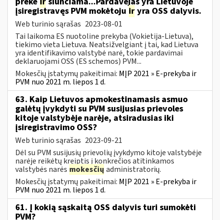
prekė
ir
siunčiama...Pardavėjas yra Lietuvoje
įsiregistravęs PVM mokėtoju
ir
yra OSS dalyvis.
Web turinio sąrašas
2023-08-01
Tai laikoma ES nuotoline prekyba (Vokietija-Lietuva),
tiekimo vieta Lietuva. Neatsižvelgiant į tai, kad Lietuva
yra identifikavimo valstybė narė, tokie pardavimai
deklaruojami OSS (ES schemos) PVM...
Mokesčių įstatymų pakeitimai:
MĮP 2021 » E-prekyba ir
PVM nuo 2021 m. liepos 1 d.
63. Kaip Lietuvos apmokestinamasis asmuo
galėtų įvykdyti su PVM susijusias prievoles
kitoje valstybėje narėje, atsiradusias iki
įsiregistravimo OSS?
Web turinio sąrašas
2023-09-21
Dėl su PVM susijusių prievolių įvykdymo kitoje valstybėje
narėje reikėtų kreiptis į konkrečios atitinkamos
valstybės narės
mokesčių
administratorių.
Mokesčių įstatymų pakeitimai:
MĮP 2021 » E-prekyba ir
PVM nuo 2021 m. liepos 1 d.
61. Į kokią sąskaitą OSS dalyvis turi sumokėti
PVM?