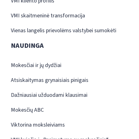
VMI kliento profilis
VMI skaitmeninė transformacija
Vienas langelis prievolėms valstybei sumokėti
NAUDINGA
Mokesčiai ir jų dydžiai
Atsiskaitymas grynaisiais pinigais
Dažniausiai užduodami klausimai
Mokesčių ABC
Viktorina moksleiviams