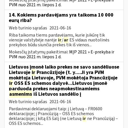
PVM nuo 2021 m. liepos 1 d.
14. Kokiems pardavėjams yra taikoma 10 000
eurų riba?
Web turinio sąrašas
2021-06-16
Riba taikoma tiems pardavėjams, kurie įsikūrę tik
vienoje valstybėje narėje
ir
/
ar
ES vidaus nuotolinės
prekybos būdu siunčia prekes tik iš vienos...
Mokesčių įstatymų pakeitimai:
MĮP 2021 » E-prekyba ir
PVM nuo 2021 m. liepos 1 d.
Lietuvos įmonė laiko prekes ne savo sandėliuose
Lietuvoje
ir
Prancūzijoje (t. y....Ji yra PVM
mokėtoja Lietuvoje, PVM mokėtoja Prancūzijoje
ir
OSS ES schemos dalyvė...Lietuvos įmonė
parduoda prekes neapmokestinamiems
asmenims
iš Lietuvos sandėlio į
Web turinio sąrašas
2021-06-16
Pardavimai deklaruojami taip: į Lietuvą – FR0600
deklaracijoje; į Prancūziją – OSS ES schemos
deklaracijoje; į kitą ES šalį (ne Lietuvą
ir
ne Prancūziją) –
OSS ES schemos...