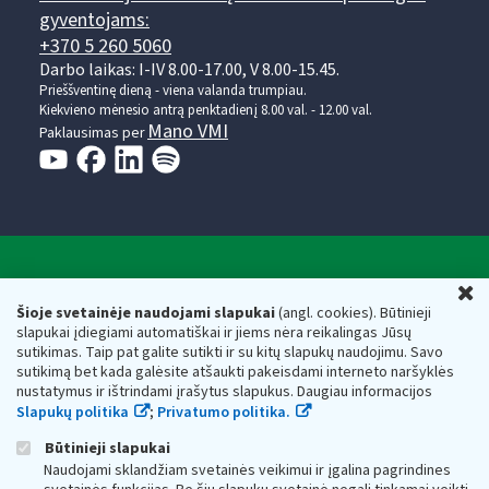
gyventojams:
+370 5 260 5060
Darbo laikas: I-IV 8.00-17.00, V 8.00-15.45.
Prieššventinę dieną - viena valanda trumpiau.
Kiekvieno mėnesio antrą penktadienį 8.00 val. - 12.00 val.
Mano VMI
Paklausimas per
Valstybinė mokesčių inspekcija prie Lietuvos
U
Respublikos finansų ministerijos
Šioje svetainėje naudojami slapukai
(angl. cookies). Būtinieji
slapukai įdiegiami automatiškai ir jiems nėra reikalingas Jūsų
Biudžetinė įstaiga. Juridinio asmens kodas — 188659752,
sutikimas. Taip pat galite sutikti ir su kitų slapukų naudojimu. Savo
adresas: Vasario 16-osios g. 14, 01107 Vilnius, Lietuva, el.paštas:
sutikimą bet kada galėsite atšaukti pakeisdami interneto naršyklės
vmi@vmi.lt
, E. pristatymo dėžutės adresas 188659752
nustatymus ir ištrindami įrašytus slapukus. Daugiau informacijos
Duomenys apie Valstybinę mokesčių inspekciją prie Lietuvos
Slapukų politika
;
Privatumo politika.
Respublikos finansų ministerijos kaupiami ir saugomi Juridinių
asmenų registre
Būtinieji slapukai
Naudojami sklandžiam svetainės veikimui ir įgalina pagrindines