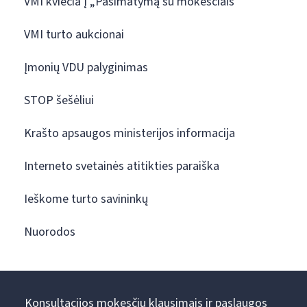
VMI kviečia į „Pasimatymą su mokesčiais“
VMI turto aukcionai
Įmonių VDU palyginimas
STOP šešėliui
Krašto apsaugos ministerijos informacija
Interneto svetainės atitikties paraiška
Ieškome turto savininkų
Nuorodos
Konsultacijos mokesčių klausimais ir paslaugos