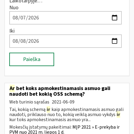
Laikotarpyje…
Nuo
Iki
Paieška
Ar
bet koks apmokestinamasis asmuo gali
naudoti bet kokią OSS schemą?
Web turinio sąrašas
2021-06-09
Tai, kokią schemą
ir
kaip apmokestinamasis asmuo gali
naudoti, priklauso nuo to, kokią veiklą asmuo vykdys
ir
kur toks apmokestinamasis asmuo yra...
Mokesčių įstatymų pakeitimai:
MĮP 2021 » E-prekyba ir
PVM nuo 2021 m. liepos 1 d.