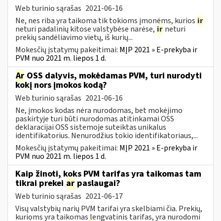
Web turinio sąrašas
2021-06-16
Ne, nes riba yra taikoma tik tokioms įmonėms, kurios
ir
neturi padalinių kitose valstybėse narėse,
ir
neturi
prekių sandėliavimo vietų, iš kurių...
Mokesčių įstatymų pakeitimai:
MĮP 2021 » E-prekyba ir
PVM nuo 2021 m. liepos 1 d.
Ar
OSS dalyvis, mokėdamas PVM, turi nurodyti
kokį nors įmokos kodą?
Web turinio sąrašas
2021-06-16
Ne, įmokos kodas nėra nurodomas, bet mokėjimo
paskirtyje turi būti nurodomas atitinkamai OSS
deklaracijai OSS sistemoje suteiktas unikalus
identifikatorius. Nenurodžius tokio identifikatoriaus,...
Mokesčių įstatymų pakeitimai:
MĮP 2021 » E-prekyba ir
PVM nuo 2021 m. liepos 1 d.
Kaip žinoti, koks PVM tarifas yra taikomas tam
tikrai prekei
ar
paslaugai?
Web turinio sąrašas
2021-06-17
Visų valstybių narių PVM tarifai yra skelbiami čia. Prekių,
kurioms yra taikomas lengvatinis tarifas, yra nurodomi