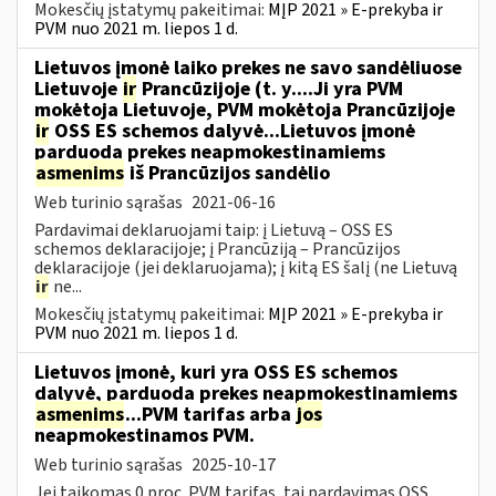
Mokesčių įstatymų pakeitimai:
MĮP 2021 » E-prekyba ir
PVM nuo 2021 m. liepos 1 d.
Lietuvos įmonė laiko prekes ne savo sandėliuose
Lietuvoje
ir
Prancūzijoje (t. y....Ji yra PVM
mokėtoja Lietuvoje, PVM mokėtoja Prancūzijoje
ir
OSS ES schemos dalyvė...Lietuvos įmonė
parduoda prekes neapmokestinamiems
asmenims
iš Prancūzijos sandėlio
Web turinio sąrašas
2021-06-16
Pardavimai deklaruojami taip: į Lietuvą – OSS ES
schemos deklaracijoje; į Prancūziją – Prancūzijos
deklaracijoje (jei deklaruojama); į kitą ES šalį (ne Lietuvą
ir
ne...
Mokesčių įstatymų pakeitimai:
MĮP 2021 » E-prekyba ir
PVM nuo 2021 m. liepos 1 d.
Lietuvos įmonė, kuri yra OSS ES schemos
dalyvė, parduoda prekes neapmokestinamiems
asmenims
...PVM tarifas arba
jos
neapmokestinamos PVM.
Web turinio sąrašas
2025-10-17
Jei taikomas 0 proc. PVM tarifas, tai pardavimas OSS