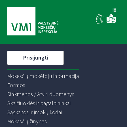
Prisijungti
Mokesčių mokėtojų informacija
Formos
Rinkmenos / Atviri duomenys
Skaičiuoklės ir pagalbininkai
Sąskaitos ir įmokų kodai
Mokesčių žinynas