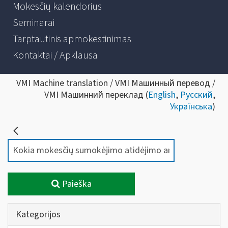
Mokesčių kalendorius
Seminarai
Tarptautinis apmokestinimas
Kontaktai / Apklausa
VMI Machine translation / VMI Машинный перевод /
VMI Машинний переклад (
English
,
Русский
,
Українська
)
Paieška
Kategorijos