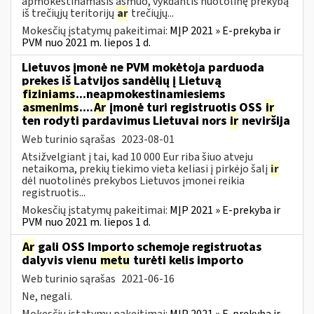
apmokestinamasis asmuo, vykdantis nuotolinę prekybą
iš trečiųjų teritorijų
ar
trečiųjų...
Mokesčių įstatymų pakeitimai:
MĮP 2021 » E-prekyba ir
PVM nuo 2021 m. liepos 1 d.
Lietuvos įmonė ne PVM mokėtoja parduoda
prekes iš Latvijos sandėlių į Lietuvą
fiziniams
...neapmokestinamiesiems
asmenims
....
Ar
įmonė turi registruotis OSS
ir
ten rodyti pardavimus Lietuvai nors
ir
neviršija
Web turinio sąrašas
2023-08-01
Atsižvelgiant į tai, kad 10 000 Eur riba šiuo atveju
netaikoma, prekių tiekimo vieta keliasi į pirkėjo šalį
ir
dėl nuotolinės prekybos Lietuvos įmonei reikia
registruotis...
Mokesčių įstatymų pakeitimai:
MĮP 2021 » E-prekyba ir
PVM nuo 2021 m. liepos 1 d.
Ar
gali OSS Importo schemoje registruotas
dalyvis vienu
metu
turėti kelis importo
Web turinio sąrašas
2021-06-16
Ne, negali.
Mokesčių įstatymų pakeitimai:
MĮP 2021 » E-prekyba ir