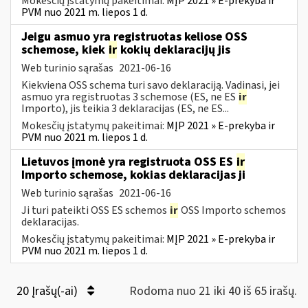
Mokesčių įstatymų pakeitimai:
MĮP 2021 » E-prekyba ir
PVM nuo 2021 m. liepos 1 d.
Jeigu asmuo yra registruotas keliose OSS
schemose, kiek
ir
kokių deklaracijų jis
Web turinio sąrašas
2021-06-16
Kiekviena OSS schema turi savo deklaraciją. Vadinasi, jei
asmuo yra registruotas 3 schemose (ES, ne ES
ir
Importo), jis teikia 3 deklaracijas (ES, ne ES...
Mokesčių įstatymų pakeitimai:
MĮP 2021 » E-prekyba ir
PVM nuo 2021 m. liepos 1 d.
Lietuvos įmonė yra registruota OSS ES
ir
Importo schemose, kokias deklaracijas ji
Web turinio sąrašas
2021-06-16
Ji turi pateikti OSS ES schemos
ir
OSS Importo schemos
deklaracijas.
Mokesčių įstatymų pakeitimai:
MĮP 2021 » E-prekyba ir
PVM nuo 2021 m. liepos 1 d.
20 Įrašų(-ai)
Rodoma nuo 21 iki 40 iš 65 irašų.