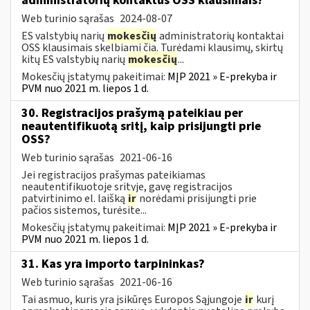
administratorių kontaktus OSS klausimais?
Web turinio sąrašas
2024-08-07
ES valstybių narių
mokesčių
administratorių kontaktai
OSS klausimais skelbiami čia. Turėdami klausimų, skirtų
kitų ES valstybių narių
mokesčių
...
Mokesčių įstatymų pakeitimai:
MĮP 2021 » E-prekyba ir
PVM nuo 2021 m. liepos 1 d.
30. Registracijos prašymą pateikiau per
neautentifikuotą sritį, kaip prisijungti prie
OSS?
Web turinio sąrašas
2021-06-16
Jei registracijos prašymas pateikiamas
neautentifikuotoje srityje, gavę registracijos
patvirtinimo el. laišką
ir
norėdami prisijungti prie
pačios sistemos, turėsite...
Mokesčių įstatymų pakeitimai:
MĮP 2021 » E-prekyba ir
PVM nuo 2021 m. liepos 1 d.
31. Kas yra importo tarpininkas?
Web turinio sąrašas
2021-06-16
Tai asmuo, kuris yra įsikūręs Europos Sąjungoje
ir
kurį