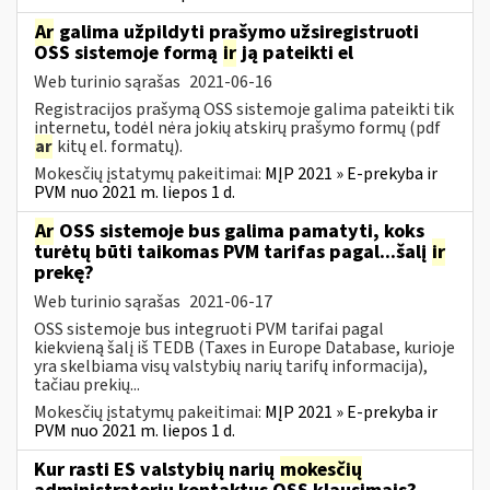
Ar
galima užpildyti prašymo užsiregistruoti
OSS sistemoje formą
ir
ją pateikti el
Web turinio sąrašas
2021-06-16
Registracijos prašymą OSS sistemoje galima pateikti tik
internetu, todėl nėra jokių atskirų prašymo formų (pdf
ar
kitų el. formatų).
Mokesčių įstatymų pakeitimai:
MĮP 2021 » E-prekyba ir
PVM nuo 2021 m. liepos 1 d.
Ar
OSS sistemoje bus galima pamatyti, koks
turėtų būti taikomas PVM tarifas pagal...šalį
ir
prekę?
Web turinio sąrašas
2021-06-17
OSS sistemoje bus integruoti PVM tarifai pagal
kiekvieną šalį iš TEDB (Taxes in Europe Database, kurioje
yra skelbiama visų valstybių narių tarifų informacija),
tačiau prekių...
Mokesčių įstatymų pakeitimai:
MĮP 2021 » E-prekyba ir
PVM nuo 2021 m. liepos 1 d.
Kur rasti ES valstybių narių
mokesčių