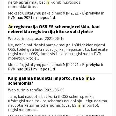
ne tik aprašymai, bet
ir
Kombinuotosios
nomenklatūros...
Mokesčių įstatymų pakeitimai:
MĮP 2021 » E-prekyba ir
PVM nuo 2021 m. liepos 1 d.
Ar
registracija OSS ES schemoje reiškia, kad
nebereikia registracijų kitose valstybėse
Web turinio sąrašas
2021-06-16
Ne, nebūtinai. Ne visi pardavimai gali būti deklaruojami
OSS, todėl gali būti situacijų, kai, nepaisant to, kad esate
registruotas OSS, Jums vis tiek teks registruotis PVM
mokėtoju kitoje...
Mokesčių įstatymų pakeitimai:
MĮP 2021 » E-prekyba ir
PVM nuo 2021 m. liepos 1 d.
Kaip galima naudotis Importo, ne ES
ir
ES
schemomis?
Web turinio sąrašas
2021-06-09
Tam, kad naudotis bet kuria iš OSS schemų, reikia
užsiregistruoti tokios schemos naudotoju. Jeigu norima
naudotis keliomis schemomis (pvz., ES
ir
Importo),
registruojamasi...