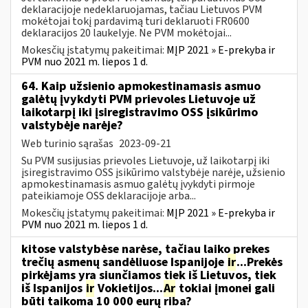
deklaracijoje nedeklaruojamas, tačiau Lietuvos PVM
mokėtojai tokį pardavimą turi deklaruoti FR0600
deklaracijos 20 laukelyje. Ne PVM mokėtojai...
Mokesčių įstatymų pakeitimai:
MĮP 2021 » E-prekyba ir
PVM nuo 2021 m. liepos 1 d.
64. Kaip užsienio apmokestinamasis asmuo
galėtų įvykdyti PVM prievoles Lietuvoje už
laikotarpį iki įsiregistravimo OSS įsikūrimo
valstybėje narėje?
Web turinio sąrašas
2023-09-21
Su PVM susijusias prievoles Lietuvoje, už laikotarpį iki
įsiregistravimo OSS įsikūrimo valstybėje narėje, užsienio
apmokestinamasis asmuo galėtų įvykdyti pirmoje
pateikiamoje OSS deklaracijoje arba...
Mokesčių įstatymų pakeitimai:
MĮP 2021 » E-prekyba ir
PVM nuo 2021 m. liepos 1 d.
kitose valstybėse narėse, tačiau laiko prekes
trečių asmenų sandėliuose Ispanijoje
ir
...Prekės
pirkėjams yra siunčiamos tiek iš Lietuvos, tiek
iš Ispanijos
ir
Vokietijos...
Ar
tokiai įmonei gali
būti taikoma 10 000 eurų riba?