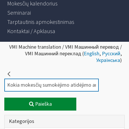
Mokesčių kalendorius
Seminarai
Tarptautinis apmokestinimas
Kontaktai / Apklausa
VMI Machine translation / VMI Машинный перевод /
VMI Машинний переклад (
English
,
Русский
,
Українська
)
Paieška
Kategorijos