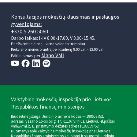
Konsultacijos mokesčių klausimais ir paslaugos
gyventojams:
+370 5 260 5060
Darbo laikas: I-IV 8.00-17.00, V 8.00-15.45.
Prieššventinę dieną - viena valanda trumpiau.
Kiekvieno mėnesio antrą penktadienį 8.00 val. - 12.00 val.
Mano VMI
Paklausimas per
Valstybinė mokesčių inspekcija prie Lietuvos
Respublikos finansų ministerijos
Biudžetinė įstaiga. Juridinio asmens kodas — 188659752,
adresas: Vasario 16-osios g. 14, 01107 Vilnius, Lietuva, el.paštas:
vmi@vmi.lt
, E. pristatymo dėžutės adresas 188659752
Duomenys apie Valstybinę mokesčių inspekciją prie Lietuvos
Respublikos finansų ministerijos kaupiami ir saugomi Juridinių