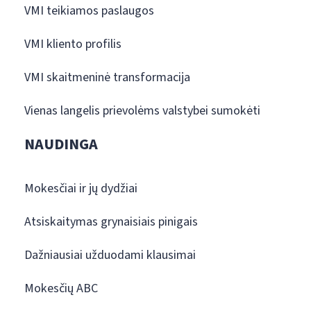
VMI teikiamos paslaugos
VMI kliento profilis
VMI skaitmeninė transformacija
Vienas langelis prievolėms valstybei sumokėti
NAUDINGA
Mokesčiai ir jų dydžiai
Atsiskaitymas grynaisiais pinigais
Dažniausiai užduodami klausimai
Mokesčių ABC