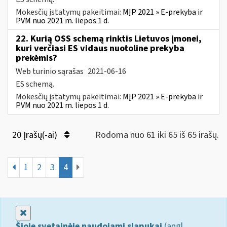
Mokesčių įstatymų pakeitimai:
MĮP 2021 » E-prekyba ir
PVM nuo 2021 m. liepos 1 d.
22. Kurią OSS schemą rinktis Lietuvos įmonei,
kuri verčiasi ES vidaus nuotoline prekyba
prekėmis?
Web turinio sąrašas
2021-06-16
ES schemą.
Mokesčių įstatymų pakeitimai:
MĮP 2021 » E-prekyba ir
PVM nuo 2021 m. liepos 1 d.
20 Įrašų(-ai)
Rodoma nuo 61 iki 65 iš 65 irašų.
1
2
3
4
Uždaryti
Šioje svetainėje naudojami slapukai
(angl.