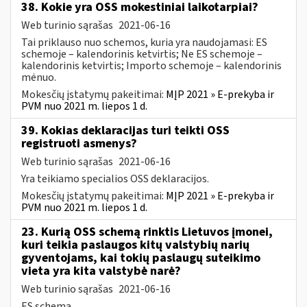
38. Kokie yra OSS mokestiniai laikotarpiai?
Web turinio sąrašas
2021-06-16
Tai priklauso nuo schemos, kuria yra naudojamasi: ES
schemoje – kalendorinis ketvirtis; Ne ES schemoje –
kalendorinis ketvirtis; Importo schemoje – kalendorinis
mėnuo.
Mokesčių įstatymų pakeitimai:
MĮP 2021 » E-prekyba ir
PVM nuo 2021 m. liepos 1 d.
39. Kokias deklaracijas turi teikti OSS
registruoti asmenys?
Web turinio sąrašas
2021-06-16
Yra teikiamo specialios OSS deklaracijos.
Mokesčių įstatymų pakeitimai:
MĮP 2021 » E-prekyba ir
PVM nuo 2021 m. liepos 1 d.
23. Kurią OSS schemą rinktis Lietuvos įmonei,
kuri teikia paslaugos kitų valstybių narių
gyventojams, kai tokių paslaugų suteikimo
vieta yra kita valstybė narė?
Web turinio sąrašas
2021-06-16
ES schemą.