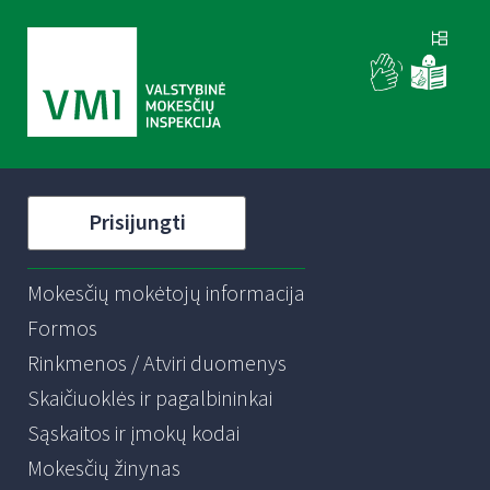
Prisijungti
Mokesčių mokėtojų informacija
Formos
Rinkmenos / Atviri duomenys
Skaičiuoklės ir pagalbininkai
Sąskaitos ir įmokų kodai
Mokesčių žinynas