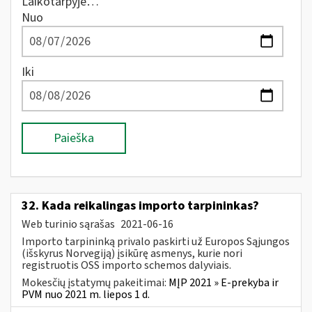
Laikotarpyje…
Nuo
Iki
Paieška
32. Kada reikalingas importo tarpininkas?
Web turinio sąrašas
2021-06-16
Importo tarpininką privalo paskirti už Europos Sąjungos
(išskyrus Norvegiją) įsikūrę asmenys, kurie nori
registruotis OSS importo schemos dalyviais.
Mokesčių įstatymų pakeitimai:
MĮP 2021 » E-prekyba ir
PVM nuo 2021 m. liepos 1 d.