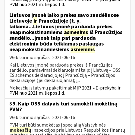
PVM nuo 2021 m. liepos 1 d.
Lietuvos įmonė laiko prekes savo sandėliuose
Lietuvoje
ir
Prancūzijoje (t. y.
laikoma...Lietuvos įmonė parduoda prekes
neapmokestinamiems
asmenims
iš Prancūzijos
sandėlio...įmonė taip pat parduoda
elektroniniu būdu teikiamas paslaugas
neapmokestinamiesiems
asmenims
Web turinio sąrašas
2021-06-16
Kai Lietuvos įmonė parduoda prekes iš Prancūzijos
sandėlio, pardavimai deklaruojami taip: į Lietuvą – OSS
ES schemos deklaracijoje; į Prancūziją – Prancūzijos
deklaracijoje (jei deklaruojama); į...
Mokesčių įstatymų pakeitimai:
MĮP 2021 » E-prekyba ir
PVM nuo 2021 m. liepos 1 d.
59. Kaip OSS dalyvis turi sumokėti mokėtiną
PVM?
Web turinio sąrašas
2021-06-16
PVM turi būti sumokėtas į specialią Valstybinės
mokesčių
inspekcijos prie Lietuvos Respublikos finansų