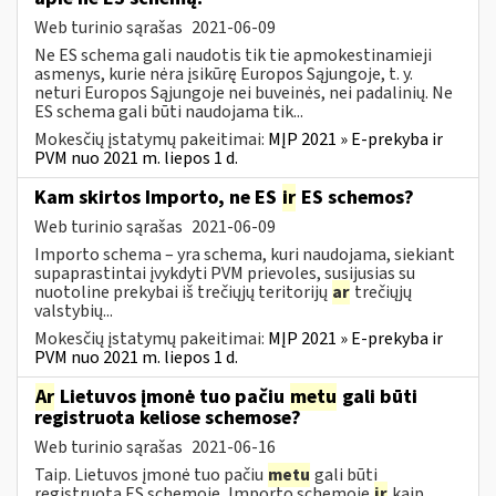
Web turinio sąrašas
2021-06-09
Ne ES schema gali naudotis tik tie apmokestinamieji
asmenys, kurie nėra įsikūrę Europos Sąjungoje, t. y.
neturi Europos Sąjungoje nei buveinės, nei padalinių. Ne
ES schema gali būti naudojama tik...
Mokesčių įstatymų pakeitimai:
MĮP 2021 » E-prekyba ir
PVM nuo 2021 m. liepos 1 d.
Kam skirtos Importo, ne ES
ir
ES schemos?
Web turinio sąrašas
2021-06-09
Importo schema – yra schema, kuri naudojama, siekiant
supaprastintai įvykdyti PVM prievoles, susijusias su
nuotoline prekybai iš trečiųjų teritorijų
ar
trečiųjų
valstybių...
Mokesčių įstatymų pakeitimai:
MĮP 2021 » E-prekyba ir
PVM nuo 2021 m. liepos 1 d.
Ar
Lietuvos įmonė tuo pačiu
metu
gali būti
registruota keliose schemose?
Web turinio sąrašas
2021-06-16
Taip. Lietuvos įmonė tuo pačiu
metu
gali būti
registruota ES schemoje, Importo schemoje
ir
kaip