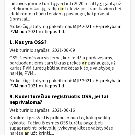
Lietuvos įmonė turėtų įvertinti 2020 m. atlygį gautą už
telekomunikacijų, radijo
ir
televizijos transliavimo bei
elektroniniu būdu teikiamų paslaugų, kai pirkėjai
(įprastai...
Mokesčių įstatymų pakeitimai:
MĮP 2021 » E-prekyba ir
PVM nuo 2021 m. liepos 1 d.
1. Kas yra OSS?
Web turinio sąrašas
2021-06-09
OSS iš esmės yra sistema, kuri leidžia pardavėjams,
parduodantiems tam tikras prekes
ar
paslaugas, už
kurias PVM turėtų būti sumokėtas kitoje valstybėje
narėje, PVM...
Mokesčių įstatymų pakeitimai:
MĮP 2021 » E-prekyba ir
PVM nuo 2021 m. liepos 1 d.
9. Kodėl turėčiau registruotis OSS, jei tai
neprivaloma?
Web turinio sąrašas
2021-06-16
Konkreti priežastis priklauso nuo to, kokią veiklą
vykdote. Tačiau iš esmės OSS turėtų pagelbėti
supaprastinti prievolių įvykdymą kitose valstybėse
narėse
ar
užtikrinti,...