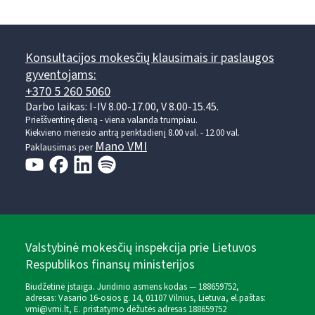
Konsultacijos mokesčių klausimais ir paslaugos
gyventojams:
+370 5 260 5060
Darbo laikas: I-IV 8.00-17.00, V 8.00-15.45.
Prieššventinę dieną - viena valanda trumpiau.
Kiekvieno mėnesio antrą penktadienį 8.00 val. - 12.00 val.
Mano VMI
Paklausimas per
Valstybinė mokesčių inspekcija prie Lietuvos
Respublikos finansų ministerijos
Biudžetinė įstaiga. Juridinio asmens kodas — 188659752,
adresas: Vasario 16-osios g. 14, 01107 Vilnius, Lietuva, el.paštas:
vmi@vmi.lt
, E. pristatymo dėžutės adresas 188659752