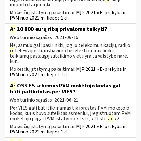
importo tarpininkė.
Mokesčių įstatymų pakeitimai:
MĮP 2021 » E-prekyba ir
PVM nuo 2021 m. liepos 1 d.
Ar
10 000 eurų ribą privaloma taikyti?
Web turinio sąrašas
2021-06-16
Ne, asmuo gali pasirinkti, jog jo telekomunikacijų, radijo
ir
televizijos transliavimo bei elektroniniu būdu
teikiamų paslaugų suteikimo vieta yra ta valstybė narė,
kur...
Mokesčių įstatymų pakeitimai:
MĮP 2021 » E-prekyba ir
PVM nuo 2021 m. liepos 1 d.
Ar
OSS ES schemos PVM mokėtojo kodas gali
būti patikrintas per VIES?
Web turinio sąrašas
2021-06-21
Per VIES gali būti tikrinamas tik įprastas PVM mokėtojo
kodas, kuris buvo suteiktas asmeniui, įregistruotam PVM
mokėtoju pagal PVM įstatymo 71 str., 711 str.
ar
72...
Mokesčių įstatymų pakeitimai:
MĮP 2021 » E-prekyba ir
PVM nuo 2021 m. liepos 1 d.