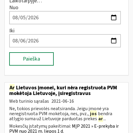
Laikotarpyje…
Nuo
Iki
Paieška
Ar
Lietuvos įmonei, kuri nėra registruota PVM
mokėtoja Lietuvoje, įsiregistravus
Web turinio sąrašas
2021-06-16
Ne, tokios prievolės neatsiranda. Jeigu įmonė yra
neregistruota PVM mokėtoja, nes, pvz.,
jos
bendra
atlygio suma už Lietuvoje parduotas prekes
ar
...
Mokesčių įstatymų pakeitimai:
MĮP 2021 » E-prekyba ir
PVM nuo 2021 m. liepos 1 d.