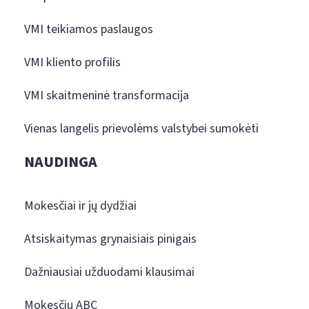
VMI teikiamos paslaugos
VMI kliento profilis
VMI skaitmeninė transformacija
Vienas langelis prievolėms valstybei sumokėti
NAUDINGA
Mokesčiai ir jų dydžiai
Atsiskaitymas grynaisiais pinigais
Dažniausiai užduodami klausimai
Mokesčių ABC