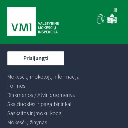
Prisijungti
Mokesčių mokėtojų informacija
Formos
Rinkmenos / Atviri duomenys
Skaičiuoklės ir pagalbininkai
Sąskaitos ir įmokų kodai
Mokesčių žinynas