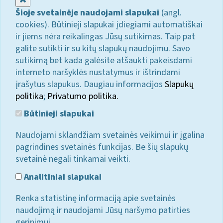
Šioje svetainėje naudojami slapukai
(angl.
cookies). Būtinieji slapukai įdiegiami automatiškai
ir jiems nėra reikalingas Jūsų sutikimas. Taip pat
galite sutikti ir su kitų slapukų naudojimu. Savo
sutikimą bet kada galėsite atšaukti pakeisdami
interneto naršyklės nustatymus ir ištrindami
įrašytus slapukus. Daugiau informacijos
Slapukų
politika
;
Privatumo politika.
Būtinieji slapukai
Naudojami sklandžiam svetainės veikimui ir įgalina
pagrindines svetainės funkcijas. Be šių slapukų
svetainė negali tinkamai veikti.
Analitiniai slapukai
Renka statistinę informaciją apie svetainės
naudojimą ir naudojami Jūsų naršymo patirties
gerinimui.