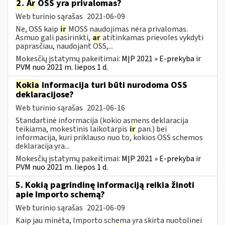
2
.
Ar
OSS yra privalomas?
Web turinio sąrašas
2021-06-09
Ne, OSS kaip
ir
MOSS naudojimas nėra privalomas.
Asmuo gali pasirinkti,
ar
atitinkamas prievoles vykdyti
paprasčiau, naudojant OSS,...
Mokesčių įstatymų pakeitimai:
MĮP 2021 » E-prekyba ir
PVM nuo 2021 m. liepos 1 d.
Kokia
informacija turi būti nurodoma OSS
deklaracijose?
Web turinio sąrašas
2021-06-16
Standartinė informacija (kokio asmens deklaracija
teikiama, mokestinis laikotarpis
ir
pan.) bei
informacija, kuri priklauso nuo to, kokios OSS schemos
deklaracija yra...
Mokesčių įstatymų pakeitimai:
MĮP 2021 » E-prekyba ir
PVM nuo 2021 m. liepos 1 d.
5. Kokią pagrindinę informaciją reikia žinoti
apie Importo schemą?
Web turinio sąrašas
2021-06-09
Kaip jau minėta, Importo schema yra skirta nuotolinei