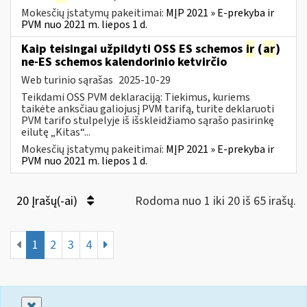
Mokesčių įstatymų pakeitimai:
MĮP 2021 » E-prekyba ir
PVM nuo 2021 m. liepos 1 d.
Kaip teisingai užpildyti OSS ES schemos
ir
(
ar
)
ne-ES schemos kalendorinio ketvirčio
Web turinio sąrašas
2025-10-29
Teikdami OSS PVM deklaraciją: Tiekimus, kuriems
taikėte anksčiau galiojusį PVM tarifą, turite deklaruoti
PVM tarifo stulpelyje iš išskleidžiamo sąrašo pasirinkę
eilutę „Kitas“...
Mokesčių įstatymų pakeitimai:
MĮP 2021 » E-prekyba ir
PVM nuo 2021 m. liepos 1 d.
20 Įrašų(-ai)
Rodoma nuo 1 iki 20 iš 65 irašų.
1
2
3
4
Uždaryti