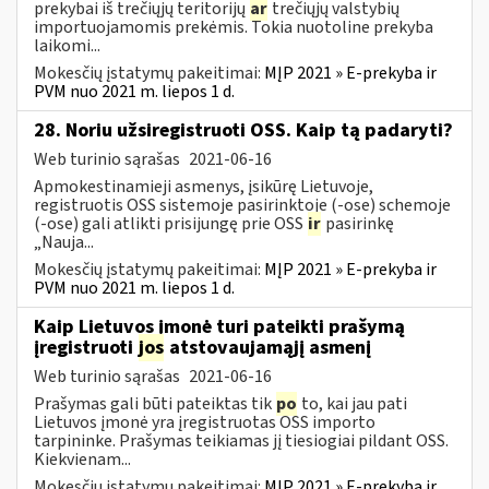
prekybai iš trečiųjų teritorijų
ar
trečiųjų valstybių
importuojamomis prekėmis. Tokia nuotoline prekyba
laikomi...
Mokesčių įstatymų pakeitimai:
MĮP 2021 » E-prekyba ir
PVM nuo 2021 m. liepos 1 d.
28. Noriu užsiregistruoti OSS. Kaip tą padaryti?
Web turinio sąrašas
2021-06-16
Apmokestinamieji asmenys, įsikūrę Lietuvoje,
registruotis OSS sistemoje pasirinktoje (-ose) schemoje
(-ose) gali atlikti prisijungę prie OSS
ir
pasirinkę
„Nauja...
Mokesčių įstatymų pakeitimai:
MĮP 2021 » E-prekyba ir
PVM nuo 2021 m. liepos 1 d.
Kaip Lietuvos įmonė turi pateikti prašymą
įregistruoti
jos
atstovaujamąjį asmenį
Web turinio sąrašas
2021-06-16
Prašymas gali būti pateiktas tik
po
to, kai jau pati
Lietuvos įmonė yra įregistruotas OSS importo
tarpininke. Prašymas teikiamas jį tiesiogiai pildant OSS.
Kiekvienam...
Mokesčių įstatymų pakeitimai:
MĮP 2021 » E-prekyba ir