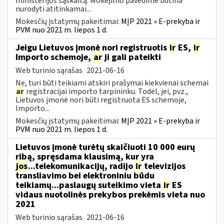
ministerijos sąskaitą. Mokėjimo pavedime būtina
nurodyti atitinkamai...
Mokesčių įstatymų pakeitimai:
MĮP 2021 » E-prekyba ir
PVM nuo 2021 m. liepos 1 d.
Jeigu Lietuvos įmonė nori registruotis
ir
ES,
ir
Importo schemoje,
ar
ji gali pateikti
Web turinio sąrašas
2021-06-16
Ne, turi būti teikiami atskiri prašymai kiekvienai schemai
ar
registracijai importo tarpininku. Todėl, jei, pvz.,
Lietuvos įmonė nori būti registruota ES schemoje,
Importo...
Mokesčių įstatymų pakeitimai:
MĮP 2021 » E-prekyba ir
PVM nuo 2021 m. liepos 1 d.
Lietuvos įmonė turėtų skaičiuoti 10 000 eurų
ribą, spręsdama klausimą, kur yra
jos
...telekomunikacijų, radijo
ir
televizijos
transliavimo bei elektroniniu būdu
teikiamų...paslaugų suteikimo vieta
ir
ES
vidaus nuotolinės prekybos prekėmis vieta nuo
2021
Web turinio sąrašas
2021-06-16