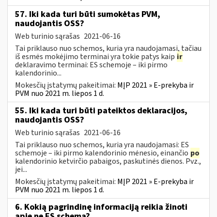
57. Iki kada turi būti sumokėtas PVM,
naudojantis OSS?
Web turinio sąrašas
2021-06-16
Tai priklauso nuo schemos, kuria yra naudojamasi, tačiau
iš esmės mokėjimo terminai yra tokie patys kaip
ir
deklaravimo terminai: ES schemoje – iki pirmo
kalendorinio...
Mokesčių įstatymų pakeitimai:
MĮP 2021 » E-prekyba ir
PVM nuo 2021 m. liepos 1 d.
55. Iki kada turi būti pateiktos deklaracijos,
naudojantis OSS?
Web turinio sąrašas
2021-06-16
Tai priklauso nuo schemos, kuria yra naudojamasi: ES
schemoje – iki pirmo kalendorinio mėnesio, einančio
po
kalendorinio ketvirčio pabaigos, paskutinės dienos. Pvz.,
jei...
Mokesčių įstatymų pakeitimai:
MĮP 2021 » E-prekyba ir
PVM nuo 2021 m. liepos 1 d.
6. Kokią pagrindinę informaciją reikia žinoti
apie ne ES schemą?