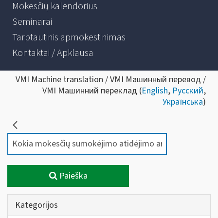
Mokesčių kalendorius
Seminarai
Tarptautinis apmokestinimas
Kontaktai / Apklausa
VMI Machine translation / VMI Машинный перевод /
VMI Машинний переклад (
English
,
Русский
,
Українська
)
Paieška
Kategorijos