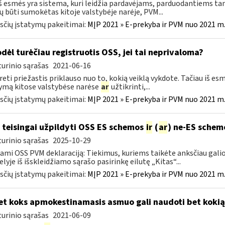
š esmės yra sistema, kuri leidžia pardavėjams, parduodantiems ta
ų būti sumokėtas kitoje valstybėje narėje, PVM...
čių įstatymų pakeitimai:
MĮP 2021 » E-prekyba ir PVM nuo 2021 m. 
odėl turėčiau registruotis OSS, jei tai neprivaloma?
urinio sąrašas
2021-06-16
eti priežastis priklauso nuo to, kokią veiklą vykdote. Tačiau iš es
ymą kitose valstybėse narėse
ar
užtikrinti,...
čių įstatymų pakeitimai:
MĮP 2021 » E-prekyba ir PVM nuo 2021 m. 
 teisingai užpildyti OSS ES schemos
ir
(
ar
) ne-ES schem
urinio sąrašas
2025-10-29
ami OSS PVM deklaraciją: Tiekimus, kuriems taikėte anksčiau galioj
elyje iš išskleidžiamo sąrašo pasirinkę eilutę „Kitas“...
čių įstatymų pakeitimai:
MĮP 2021 » E-prekyba ir PVM nuo 2021 m. 
t koks apmokestinamasis asmuo gali naudoti bet koki
urinio sąrašas
2021-06-09