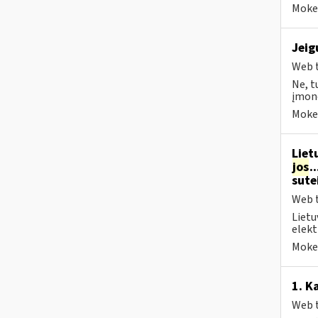
Mokes
Jeig
Web t
Ne, t
įmonė
Mokes
Liet
jos
.
sute
Web t
Lietu
elekt
Mokes
1. K
Web t