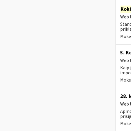
Kok
Web t
Stand
prikl
Mokes
5. K
Web t
Kaip 
impor
Mokes
28. 
Web t
Apmok
prisi
Mokes