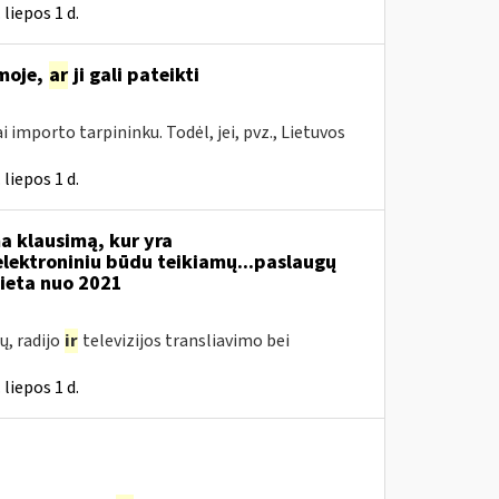
liepos 1 d.
moje,
ar
ji gali pateikti
i importo tarpininku. Todėl, jei, pvz., Lietuvos
liepos 1 d.
a klausimą, kur yra
 elektroniniu būdu teikiamų...paslaugų
ieta nuo 2021
ų, radijo
ir
televizijos transliavimo bei
liepos 1 d.