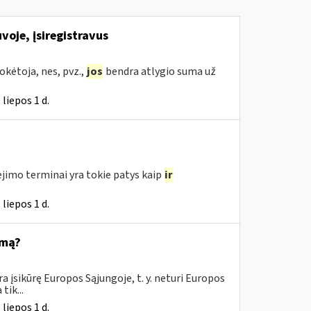
voje, įsiregistravus
kėtoja, nes, pvz.,
jos
bendra atlygio suma už
liepos 1 d.
jimo terminai yra tokie patys kaip
ir
liepos 1 d.
emą?
 įsikūrę Europos Sąjungoje, t. y. neturi Europos
tik...
liepos 1 d.