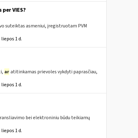
 per VIES?
uvo suteiktas asmeniui, įregistruotam PVM
liepos 1 d.
i,
ar
atitinkamas prievoles vykdyti paprasčiau,
liepos 1 d.
transliavimo bei elektroniniu būdu teikiamų
liepos 1 d.