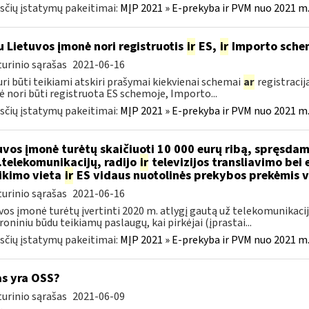
čių įstatymų pakeitimai:
MĮP 2021 » E-prekyba ir PVM nuo 2021 m. 
u Lietuvos įmonė nori registruotis
ir
ES,
ir
Importo sche
urinio sąrašas
2021-06-16
uri būti teikiami atskiri prašymai kiekvienai schemai
ar
registracija
 nori būti registruota ES schemoje, Importo...
čių įstatymų pakeitimai:
MĮP 2021 » E-prekyba ir PVM nuo 2021 m. 
uvos įmonė turėtų skaičiuoti 10 000 eurų ribą, spręsdam
..telekomunikacijų, radijo
ir
televizijos transliavimo bei
ikimo vieta
ir
ES vidaus nuotolinės prekybos prekėmis v
urinio sąrašas
2021-06-16
vos įmonė turėtų įvertinti 2020 m. atlygį gautą už telekomunikacij
roniniu būdu teikiamų paslaugų, kai pirkėjai (įprastai...
čių įstatymų pakeitimai:
MĮP 2021 » E-prekyba ir PVM nuo 2021 m. 
as yra OSS?
urinio sąrašas
2021-06-09