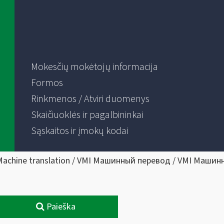
Mokesčių mokėtojų informacija
Formos
Rinkmenos / Atviri duomenys
Skaičiuoklės ir pagalbininkai
Sąskaitos ir įmokų kodai
Machine translation / VMI Машинный перевод / VMI Машин
Paieška