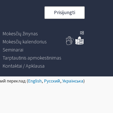
Prisijungti
Mokesčių žinynas
Mokesčių kalendorius
Seminarai
Tarptautinis apmokestinimas
Kontaktai / Apklausa
ний переклад (
English
,
Русский
,
Українська
)