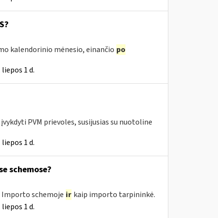
SS?
irmo kalendorinio mėnesio, einančio
po
liepos 1 d.
vykdyti PVM prievoles, susijusias su nuotoline
liepos 1 d.
ose schemose?
e, Importo schemoje
ir
kaip importo tarpininkė.
liepos 1 d.