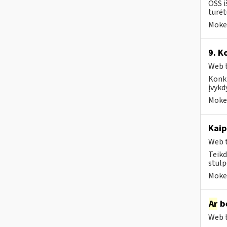
OSS i
turėt
Mokes
9. K
Web t
Konkr
įvykd
Mokes
Kaip
Web t
Teikd
stulp
Mokes
Ar
be
Web t