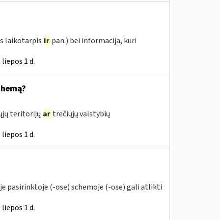
s laikotarpis
ir
pan.) bei informacija, kuri
liepos 1 d.
schemą?
jų teritorijų
ar
trečiųjų valstybių
liepos 1 d.
 pasirinktoje (-ose) schemoje (-ose) gali atlikti
liepos 1 d.