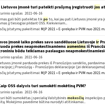
 Lietuvos įmonė turi pateikti prašymą įregistruoti
jos
at
urinio sąrašas
2021-06-16
mas gali būti pateiktas tik
po
to, kai jau pati Lietuvos įmonė yra
amas jį tiesiogiai pildant OSS. Kiekvienam...
čių įstatymų pakeitimai:
MĮP 2021 » E-prekyba ir PVM nuo 2021 m. 
uvos įmonė laiko prekes savo sandėliuose Lietuvoje
ir
Pra
duoda prekes neapmokestinamiems
asmenims
iš Prancūz
troniniu būdu teikiamas paslaugas neapmokestinamies
urinio sąrašas
2021-06-16
ietuvos įmonė parduoda prekes iš Prancūzijos sandėlio, pardavimai
racijoje; į Prancūziją – Prancūzijos deklaracijoje (jei deklaruojama); 
čių įstatymų pakeitimai:
MĮP 2021 » E-prekyba ir PVM nuo 2021 m. 
Kaip OSS dalyvis turi sumokėti mokėtiną PVM?
urinio sąrašas
2021-06-16
uri būti sumokėtas į specialią Valstybinės
mokesčių
inspekcijos p
itą. Mokėjimo pavedime būtina nurodyti atitinkamai...