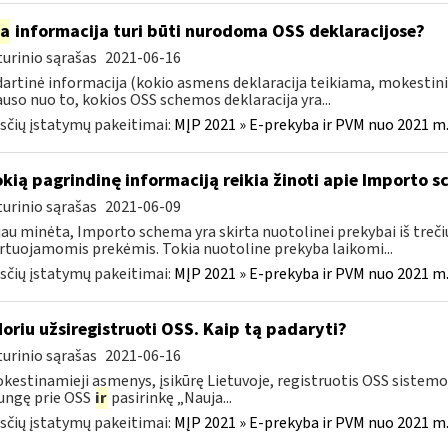
ia
informacija turi būti nurodoma OSS deklaracijose?
urinio sąrašas
2021-06-16
artinė informacija (kokio asmens deklaracija teikiama, mokestini
auso nuo to, kokios OSS schemos deklaracija yra...
čių įstatymų pakeitimai:
MĮP 2021 » E-prekyba ir PVM nuo 2021 m. 
okią pagrindinę informaciją reikia žinoti apie Importo 
urinio sąrašas
2021-06-09
jau minėta, Importo schema yra skirta nuotolinei prekybai iš trečių
tuojamomis prekėmis. Tokia nuotoline prekyba laikomi...
čių įstatymų pakeitimai:
MĮP 2021 » E-prekyba ir PVM nuo 2021 m. 
Noriu užsiregistruoti OSS. Kaip tą padaryti?
urinio sąrašas
2021-06-16
estinamieji asmenys, įsikūrę Lietuvoje, registruotis OSS sistemoje
jungę prie OSS
ir
pasirinkę „Nauja...
čių įstatymų pakeitimai:
MĮP 2021 » E-prekyba ir PVM nuo 2021 m. 