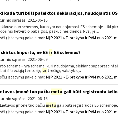
Iki kada turi būti pateiktos deklaracijos, naudojantis O
urinio sąrašas
2021-06-16
riklauso nuo schemos, kuria yra naudojamasi: ES schemoje – iki p
dorinio ketvirčio pabaigos, paskutinės dienos. Pvz., jei...
čių įstatymų pakeitimai:
MĮP 2021 » E-prekyba ir PVM nuo 2021 m. 
skirtos Importo, ne ES
ir
ES schemos?
urinio sąrašas
2021-06-09
to schema – yra schema, kuri naudojama, siekiant supaprastintai į
bai iš trečiųjų teritorijų
ar
trečiųjų valstybių...
čių įstatymų pakeitimai:
MĮP 2021 » E-prekyba ir PVM nuo 2021 m. 
etuvos įmonė tuo pačiu
metu
gali būti registruota keli
urinio sąrašas
2021-06-16
 Lietuvos įmonė tuo pačiu
metu
gali būti registruota ES schemoj
čių įstatymų pakeitimai:
MĮP 2021 » E-prekyba ir PVM nuo 2021 m. 