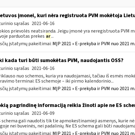
etuvos įmonei, kuri nėra registruota PVM mokėtoja Lietu
urinio sąrašas
2021-06-16
okios prievolės neatsiranda. Jeigu įmonė yra neregistruota PVM mo
voje parduotas prekes
ar
...
čių įstatymų pakeitimai:
MĮP 2021 » E-prekyba ir PVM nuo 2021 m. 
Iki kada turi būti sumokėtas PVM, naudojantis OSS?
urinio sąrašas
2021-06-16
riklauso nuo schemos, kuria yra naudojamasi, tačiau iš esmės mokė
ravimo terminai: ES schemoje – iki pirmo kalendorinio...
čių įstatymų pakeitimai:
MĮP 2021 » E-prekyba ir PVM nuo 2021 m. 
okią pagrindinę informaciją reikia žinoti apie ne ES sch
urinio sąrašas
2021-06-09
 schema gali naudotis tik tie apmokestinamieji asmenys, kurie nėra
goje nei buveinės, nei padalinių. Ne ES schema gali būti naudojama 
čių įstatymų pakeitimai:
MĮP 2021 » E-prekyba ir PVM nuo 2021 m. 