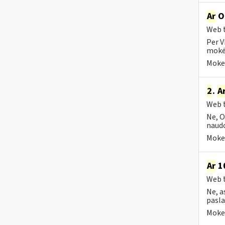
Ar
OS
Web t
Per V
mokėt
Mokes
2
.
A
Web t
Ne, O
naudo
Mokes
Ar
10
Web t
Ne, a
pasla
Mokes