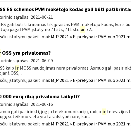
S ES schemos PVM mokėtojo kodas gali būti patikrintas
urinio sąrašas
2021-06-21
IES gali būti tikrinamas tik įprastas PVM mokėtojo kodas, kuris b
oju pagal PVM įstatymo 71 str., 711 str.
ar
72...
čių įstatymų pakeitimai:
MĮP 2021 » E-prekyba ir PVM nuo 2021 m. 
r
OSS yra privalomas?
urinio sąrašas
2021-06-09
SS kaip
ir
MOSS naudojimas nėra privalomas. Asmuo gali pasirinkt
jant OSS,...
čių įstatymų pakeitimai:
MĮP 2021 » E-prekyba ir PVM nuo 2021 m. 
 000 eurų ribą privaloma taikyti?
urinio sąrašas
2021-06-16
smuo gali pasirinkti, jog jo telekomunikacijų, radijo
ir
televizijos 
ugų suteikimo vieta yra ta valstybė narė, kur...
čių įstatymų pakeitimai:
MĮP 2021 » E-prekyba ir PVM nuo 2021 m. 