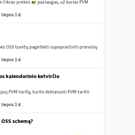
m tikras prekes
ar
paslaugas, už kurias PVM
liepos 1 d.
mės OSS turėtų pagelbėti supaprastinti prievolių
liepos 1 d.
os kalendorinio ketvirčio
usį PVM tarifą, turite deklaruoti PVM tarifo
liepos 1 d.
ą OSS schemą?