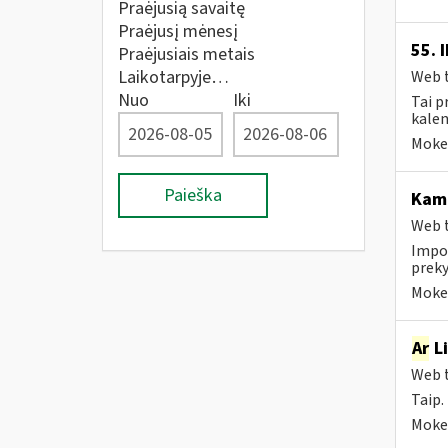
Praėjusią savaitę
Praėjusį mėnesį
55. 
Praėjusiais metais
Laikotarpyje…
Web t
Nuo
Iki
Tai p
kalen
Mokes
Paieška
Kam 
Web t
Impor
preky
Mokes
Ar
Li
Web t
Taip.
Mokes