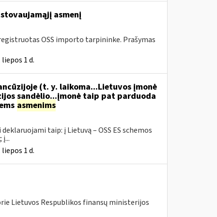
stovaujamąjį asmenį
 įregistruotas OSS importo tarpininke. Prašymas
liepos 1 d.
ncūzijoje (t. y. laikoma...Lietuvos įmonė
ijos sandėlio...įmonė taip pat parduoda
iems
asmenims
 deklaruojami taip: į Lietuvą – OSS ES schemos
į...
liepos 1 d.
rie Lietuvos Respublikos finansų ministerijos