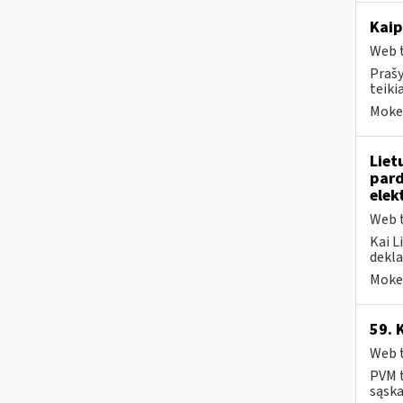
Kaip
Web t
Prašy
teiki
Mokes
Liet
par
elek
Web t
Kai L
dekla
Mokes
59. 
Web t
PVM t
sąska