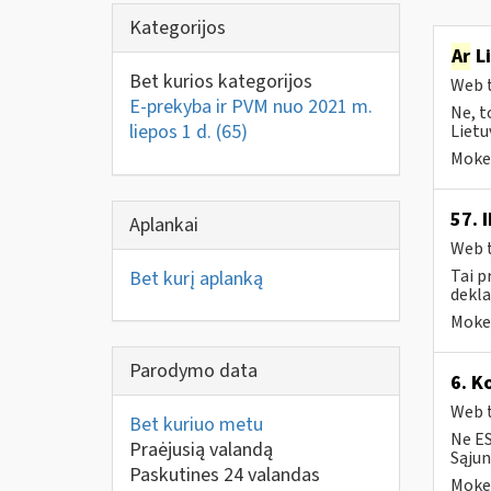
Kategorijos
Ar
Li
Bet kurios kategorijos
Web t
E-prekyba ir PVM nuo 2021 m.
Ne, t
liepos 1 d.
(65)
Lietu
Mokes
57. 
Aplankai
Web t
Tai p
Bet kurį aplanką
dekla
Mokes
Parodymo data
6. K
Web t
Bet kuriuo metu
Ne ES
Praėjusią valandą
Sąjun
Paskutines 24 valandas
Mokes