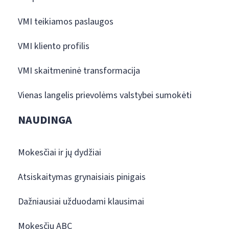
VMI teikiamos paslaugos
VMI kliento profilis
VMI skaitmeninė transformacija
Vienas langelis prievolėms valstybei sumokėti
NAUDINGA
Mokesčiai ir jų dydžiai
Atsiskaitymas grynaisiais pinigais
Dažniausiai užduodami klausimai
Mokesčių ABC