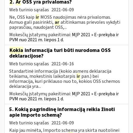
2
.
Ar
OSS yra privalomas?
Web turinio sąrašas
2021-06-09
Ne, OSS kaip
ir
MOSS naudojimas nėra privalomas.
Asmuo gali pasirinkti,
ar
atitinkamas prievoles vykdyti
paprasčiau, naudojant OSS,...
Mokesčių įstatymų pakeitimai:
MĮP 2021 » E-prekyba ir
PVM nuo 2021 m. liepos 1 d.
Kokia
informacija turi būti nurodoma OSS
deklaracijose?
Web turinio sąrašas
2021-06-16
Standartinė informacija (kokio asmens deklaracija
teikiama, mokestinis laikotarpis
ir
pan.) bei
informacija, kuri priklauso nuo to, kokios OSS schemos
deklaracija yra...
Mokesčių įstatymų pakeitimai:
MĮP 2021 » E-prekyba ir
PVM nuo 2021 m. liepos 1 d.
5. Kokią pagrindinę informaciją reikia žinoti
apie Importo schemą?
Web turinio sąrašas
2021-06-09
Kaip jau minėta, Importo schema yra skirta nuotolinei