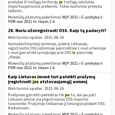
prekybai iš trečiųjų teritorijų
ar
trečiųjų valstybių
importuojamomis prekėmis. Tokia nuotoline prekyba
laikomi...
Mokesčių įstatymų pakeitimai:
MĮP 2021 » E-prekyba ir
PVM nuo 2021 m. liepos 1 d.
28. Noriu užsiregistruoti OSS. Kaip tą padaryti?
Web turinio sąrašas
2021-06-16
Apmokestinamieji asmenys, įsikūrę Lietuvoje,
registruotis OSS sistemoje pasirinktoje (-ose) schemoje
(-ose) gali atlikti prisijungę prie OSS
ir
pasirinkę
„Nauja...
Mokesčių įstatymų pakeitimai:
MĮP 2021 » E-prekyba ir
PVM nuo 2021 m. liepos 1 d.
Kaip Lietuvos įmonė turi pateikti prašymą
įregistruoti
jos
atstovaujamąjį asmenį
Web turinio sąrašas
2021-06-16
Prašymas gali būti pateiktas tik
po
to, kai jau pati
Lietuvos įmonė yra įregistruotas OSS importo
tarpininke. Prašymas teikiamas jį tiesiogiai pildant OSS.
Kiekvienam...
Mokesčių įstatymų pakeitimai:
MĮP 2021 » E-prekyba ir