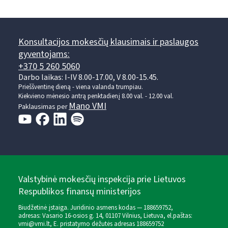
Konsultacijos mokesčių klausimais ir paslaugos
gyventojams:
+370 5 260 5060
Darbo laikas: I-IV 8.00-17.00, V 8.00-15.45.
Prieššventinę dieną - viena valanda trumpiau.
Kiekvieno mėnesio antrą penktadienį 8.00 val. - 12.00 val.
Mano VMI
Paklausimas per
Valstybinė mokesčių inspekcija prie Lietuvos
Respublikos finansų ministerijos
Biudžetinė įstaiga. Juridinio asmens kodas — 188659752,
adresas: Vasario 16-osios g. 14, 01107 Vilnius, Lietuva, el.paštas:
vmi@vmi.lt
, E. pristatymo dėžutės adresas 188659752