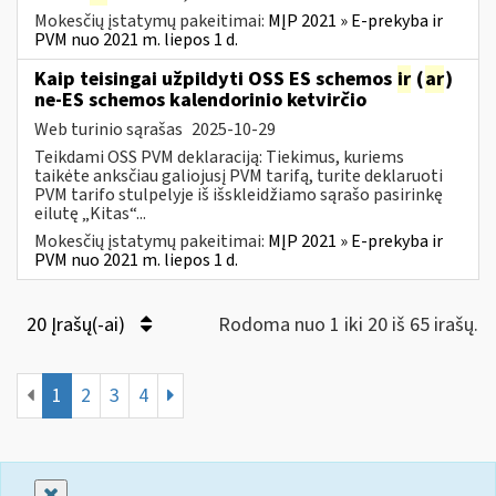
Mokesčių įstatymų pakeitimai:
MĮP 2021 » E-prekyba ir
PVM nuo 2021 m. liepos 1 d.
Kaip teisingai užpildyti OSS ES schemos
ir
(
ar
)
ne-ES schemos kalendorinio ketvirčio
Web turinio sąrašas
2025-10-29
Teikdami OSS PVM deklaraciją: Tiekimus, kuriems
taikėte anksčiau galiojusį PVM tarifą, turite deklaruoti
PVM tarifo stulpelyje iš išskleidžiamo sąrašo pasirinkę
eilutę „Kitas“...
Mokesčių įstatymų pakeitimai:
MĮP 2021 » E-prekyba ir
PVM nuo 2021 m. liepos 1 d.
20 Įrašų(-ai)
Rodoma nuo 1 iki 20 iš 65 irašų.
1
2
3
4
Uždaryti