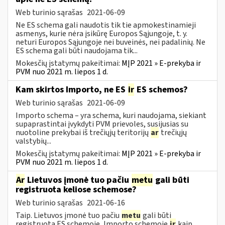
Web turinio sąrašas
2021-06-09
Ne ES schema gali naudotis tik tie apmokestinamieji
asmenys, kurie nėra įsikūrę Europos Sąjungoje, t. y.
neturi Europos Sąjungoje nei buveinės, nei padalinių. Ne
ES schema gali būti naudojama tik...
Mokesčių įstatymų pakeitimai:
MĮP 2021 » E-prekyba ir
PVM nuo 2021 m. liepos 1 d.
Kam skirtos Importo, ne ES
ir
ES schemos?
Web turinio sąrašas
2021-06-09
Importo schema – yra schema, kuri naudojama, siekiant
supaprastintai įvykdyti PVM prievoles, susijusias su
nuotoline prekybai iš trečiųjų teritorijų
ar
trečiųjų
valstybių...
Mokesčių įstatymų pakeitimai:
MĮP 2021 » E-prekyba ir
PVM nuo 2021 m. liepos 1 d.
Ar
Lietuvos įmonė tuo pačiu
metu
gali būti
registruota keliose schemose?
Web turinio sąrašas
2021-06-16
Taip. Lietuvos įmonė tuo pačiu
metu
gali būti
registruota ES schemoje, Importo schemoje
ir
kaip