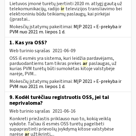
Lietuvos įmonė turėtų įvertinti 2020 m. atlygį gautą už
telekomunikacijų, radijo
ir
televizijos transliavimo bei
elektroniniu būdu teikiamų paslaugų, kai pirkėjai
(įprastai...
Mokesčių įstatymų pakeitimai:
MĮP 2021 » E-prekyba ir
PVM nuo 2021 m. liepos 1 d.
1. Kas yra OSS?
Web turinio sąrašas
2021-06-09
OSS iš esmės yra sistema, kuri leidžia pardavėjams,
parduodantiems tam tikras prekes
ar
paslaugas, už
kurias PVM turėtų būti sumokėtas kitoje valstybėje
narėje, PVM...
Mokesčių įstatymų pakeitimai:
MĮP 2021 » E-prekyba ir
PVM nuo 2021 m. liepos 1 d.
9. Kodėl turėčiau registruotis OSS, jei tai
neprivaloma?
Web turinio sąrašas
2021-06-16
Konkreti priežastis priklauso nuo to, kokią veiklą
vykdote. Tačiau iš esmės OSS turėtų pagelbėti
supaprastinti prievolių įvykdymą kitose valstybėse
narėse
ar
užtikrinti,...