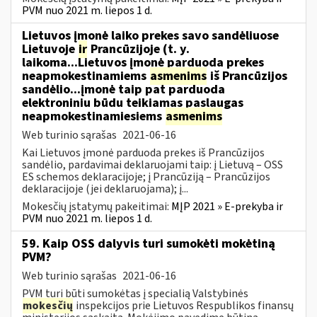
PVM nuo 2021 m. liepos 1 d.
Lietuvos įmonė laiko prekes savo sandėliuose
Lietuvoje
ir
Prancūzijoje (t. y.
laikoma...Lietuvos įmonė parduoda prekes
neapmokestinamiems
asmenims
iš Prancūzijos
sandėlio...įmonė taip pat parduoda
elektroniniu būdu teikiamas paslaugas
neapmokestinamiesiems
asmenims
Web turinio sąrašas
2021-06-16
Kai Lietuvos įmonė parduoda prekes iš Prancūzijos
sandėlio, pardavimai deklaruojami taip: į Lietuvą – OSS
ES schemos deklaracijoje; į Prancūziją – Prancūzijos
deklaracijoje (jei deklaruojama); į...
Mokesčių įstatymų pakeitimai:
MĮP 2021 » E-prekyba ir
PVM nuo 2021 m. liepos 1 d.
59. Kaip OSS dalyvis turi sumokėti mokėtiną
PVM?
Web turinio sąrašas
2021-06-16
PVM turi būti sumokėtas į specialią Valstybinės
mokesčių
inspekcijos prie Lietuvos Respublikos finansų