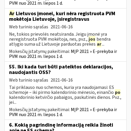
PVM nuo 2021 m. liepos 1 d.
Ar
Lietuvos įmonei, kuri nėra registruota PVM
mokėtoja Lietuvoje, įsiregistravus
Web turinio sąrašas
2021-06-16
Ne, tokios prievolės neatsiranda. Jeigu įmonė yra
neregistruota PVM mokėtoja, nes, pvz.,
jos
bendra
atlygio suma už Lietuvoje parduotas prekes
ar
...
Mokesčių įstatymų pakeitimai:
MĮP 2021 » E-prekyba ir
PVM nuo 2021 m. liepos 1 d.
55. Iki kada turi būti pateiktos deklaracijos,
naudojantis OSS?
Web turinio sąrašas
2021-06-16
Tai priklauso nuo schemos, kuria yra naudojamasi: ES
schemoje – iki pirmo kalendorinio mėnesio, einančio
po
kalendorinio ketvirčio pabaigos, paskutinės dienos. Pvz.,
jei...
Mokesčių įstatymų pakeitimai:
MĮP 2021 » E-prekyba ir
PVM nuo 2021 m. liepos 1 d.
6. Kokią pagrindinę informaciją reikia žinoti
apie ne ES schemą?