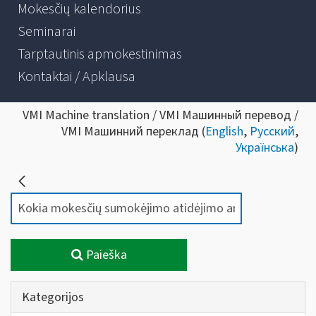
Mokesčių kalendorius
Seminarai
Tarptautinis apmokestinimas
Kontaktai / Apklausa
VMI Machine translation / VMI Машинный перевод /
VMI Машинний переклад (
English
,
Русский
,
Українська
)
Paieška
Kategorijos