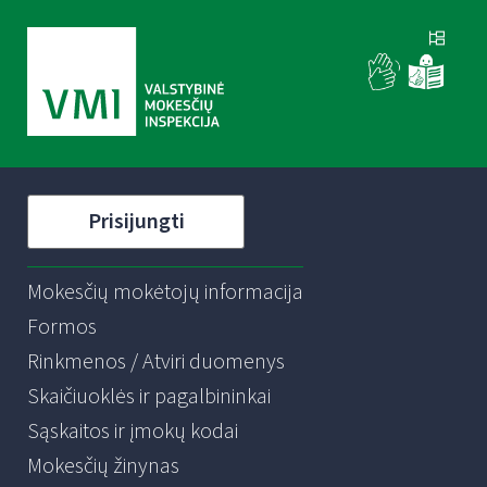
Prisijungti
Mokesčių mokėtojų informacija
Formos
Rinkmenos / Atviri duomenys
Skaičiuoklės ir pagalbininkai
Sąskaitos ir įmokų kodai
Mokesčių žinynas