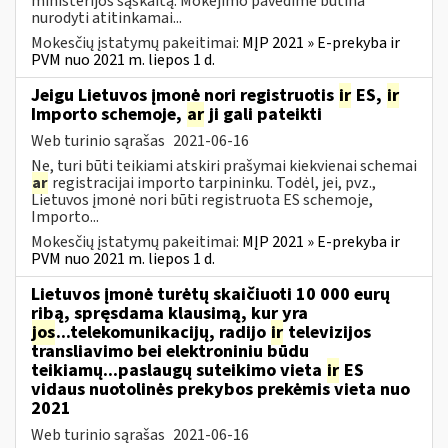
ministerijos sąskaitą. Mokėjimo pavedime būtina
nurodyti atitinkamai...
Mokesčių įstatymų pakeitimai:
MĮP 2021 » E-prekyba ir
PVM nuo 2021 m. liepos 1 d.
Jeigu Lietuvos įmonė nori registruotis
ir
ES,
ir
Importo schemoje,
ar
ji gali pateikti
Web turinio sąrašas
2021-06-16
Ne, turi būti teikiami atskiri prašymai kiekvienai schemai
ar
registracijai importo tarpininku. Todėl, jei, pvz.,
Lietuvos įmonė nori būti registruota ES schemoje,
Importo...
Mokesčių įstatymų pakeitimai:
MĮP 2021 » E-prekyba ir
PVM nuo 2021 m. liepos 1 d.
Lietuvos įmonė turėtų skaičiuoti 10 000 eurų
ribą, spręsdama klausimą, kur yra
jos
...telekomunikacijų, radijo
ir
televizijos
transliavimo bei elektroniniu būdu
teikiamų...paslaugų suteikimo vieta
ir
ES
vidaus nuotolinės prekybos prekėmis vieta nuo
2021
Web turinio sąrašas
2021-06-16