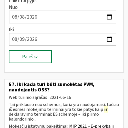
Laikotarpyje…
Nuo
Iki
Paieška
57. Iki kada turi būti sumokėtas PVM,
naudojantis OSS?
Web turinio sąrašas
2021-06-16
Tai priklauso nuo schemos, kuria yra naudojamasi, tačiau
iš esmės mokėjimo terminai yra tokie patys kaip
ir
deklaravimo terminai: ES schemoje – iki pirmo
kalendorinio...
Mokesčių įstatymų pakeitimai:
MĮP 2021 » E-prekyba ir