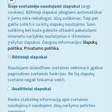
Šioje svetainėje naudojami slapukai
(angl.
cookies). Būtinieji slapukai įdiegiami automatiškai
ir jiems nėra reikalingas Jūsų sutikimas. Taip pat
galite sutikti ir su kitų slapukų naudojimu. Savo
sutikimą bet kada galėsite atšaukti pakeisdami
interneto naršyklės nustatymus ir ištrindami
įrašytus slapukus. Daugiau informacijos
Slapukų
politika
;
Privatumo politika.
Būtinieji slapukai
Naudojami sklandžiam svetainės veikimui ir įgalina
pagrindines svetainės funkcijas. Be šių slapukų
svetainė negali tinkamai veikti.
Analitiniai slapukai
Renka statistinę informaciją apie svetainės
naudojimą ir naudojami Jūsų naršymo patirties
gerinimui.