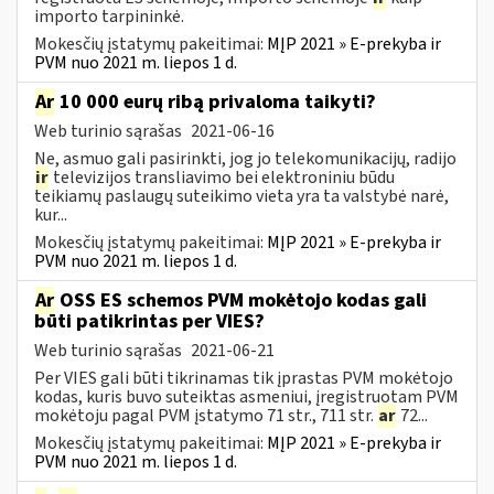
importo tarpininkė.
Mokesčių įstatymų pakeitimai:
MĮP 2021 » E-prekyba ir
PVM nuo 2021 m. liepos 1 d.
Ar
10 000 eurų ribą privaloma taikyti?
Web turinio sąrašas
2021-06-16
Ne, asmuo gali pasirinkti, jog jo telekomunikacijų, radijo
ir
televizijos transliavimo bei elektroniniu būdu
teikiamų paslaugų suteikimo vieta yra ta valstybė narė,
kur...
Mokesčių įstatymų pakeitimai:
MĮP 2021 » E-prekyba ir
PVM nuo 2021 m. liepos 1 d.
Ar
OSS ES schemos PVM mokėtojo kodas gali
būti patikrintas per VIES?
Web turinio sąrašas
2021-06-21
Per VIES gali būti tikrinamas tik įprastas PVM mokėtojo
kodas, kuris buvo suteiktas asmeniui, įregistruotam PVM
mokėtoju pagal PVM įstatymo 71 str., 711 str.
ar
72...
Mokesčių įstatymų pakeitimai:
MĮP 2021 » E-prekyba ir
PVM nuo 2021 m. liepos 1 d.