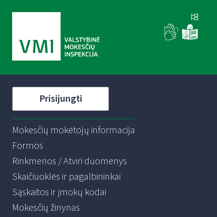
Prisijungti
Mokesčių mokėtojų informacija
Formos
Rinkmenos / Atviri duomenys
Skaičiuoklės ir pagalbininkai
Sąskaitos ir įmokų kodai
Mokesčių žinynas