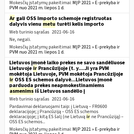
Mokesčių įstatymų pakeitimai:
MĮP 2021 » E-prekyba ir
PVM nuo 2021 m. liepos 1 d.
Ar
gali OSS Importo schemoje registruotas
dalyvis vienu
metu
turėti kelis importo
Web turinio sąrašas
2021-06-16
Ne, negali.
Mokesčių įstatymų pakeitimai:
MĮP 2021 » E-prekyba ir
PVM nuo 2021 m. liepos 1 d.
Lietuvos įmonė laiko prekes ne savo sandėliuose
Lietuvoje
ir
Prancūzijoje (t. y....Ji yra PVM
mokėtoja Lietuvoje, PVM mokėtoja Prancūzijoje
ir
OSS ES schemos dalyvė...Lietuvos įmonė
parduoda prekes neapmokestinamiems
asmenims
iš Lietuvos sandėlio į
Web turinio sąrašas
2021-06-16
Pardavimai deklaruojami taip: į Lietuvą – FR0600
deklaracijoje; į Prancūziją – OSS ES schemos
deklaracijoje; į kitą ES šalį (ne Lietuvą
ir
ne Prancūziją) –
OSS ES schemos...
Mokesčių įstatymų pakeitimai:
MĮP 2021 » E-prekyba ir