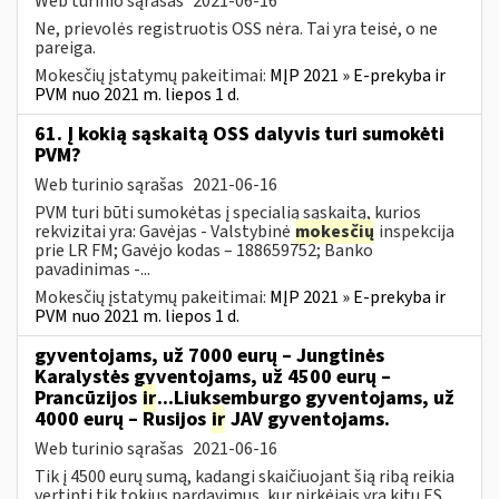
Web turinio sąrašas
2021-06-16
Ne, prievolės registruotis OSS nėra. Tai yra teisė, o ne
pareiga.
Mokesčių įstatymų pakeitimai:
MĮP 2021 » E-prekyba ir
PVM nuo 2021 m. liepos 1 d.
61. Į kokią sąskaitą OSS dalyvis turi sumokėti
PVM?
Web turinio sąrašas
2021-06-16
PVM turi būti sumokėtas į specialią sąskaitą, kurios
rekvizitai yra: Gavėjas - Valstybinė
mokesčių
inspekcija
prie LR FM; Gavėjo kodas – 188659752; Banko
pavadinimas -...
Mokesčių įstatymų pakeitimai:
MĮP 2021 » E-prekyba ir
PVM nuo 2021 m. liepos 1 d.
gyventojams, už 7000 eurų – Jungtinės
Karalystės gyventojams, už 4500 eurų –
Prancūzijos
ir
...Liuksemburgo gyventojams, už
4000 eurų – Rusijos
ir
JAV gyventojams.
Web turinio sąrašas
2021-06-16
Tik į 4500 eurų sumą, kadangi skaičiuojant šią ribą reikia
vertinti tik tokius pardavimus, kur pirkėjais yra kitų ES