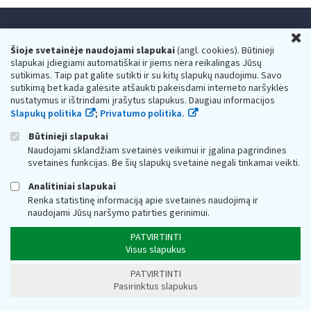
U
Konsultacijos mokesčių klausimais ir paslaugos
Šioje svetainėje naudojami slapukai
(angl. cookies). Būtinieji
gyventojams:
slapukai įdiegiami automatiškai ir jiems nėra reikalingas Jūsų
+370 5 260 5060
sutikimas. Taip pat galite sutikti ir su kitų slapukų naudojimu. Savo
sutikimą bet kada galėsite atšaukti pakeisdami interneto naršyklės
Darbo laikas: I-IV 8.00-17.00, V 8.00-15.45.
nustatymus ir ištrindami įrašytus slapukus. Daugiau informacijos
Prieššventinę dieną - viena valanda trumpiau.
Slapukų politika
;
Privatumo politika.
Kiekvieno mėnesio antrą penktadienį 8.00 val. - 12.00 val.
Mano VMI
Paklausimas per
Būtinieji slapukai
Naudojami sklandžiam svetainės veikimui ir įgalina pagrindines
svetainės funkcijas. Be šių slapukų svetainė negali tinkamai veikti.
Analitiniai slapukai
Renka statistinę informaciją apie svetainės naudojimą ir
naudojami Jūsų naršymo patirties gerinimui.
Valstybinė mokesčių inspekcija prie Lietuvos
PATVIRTINTI
Respublikos finansų ministerijos
Visus slapukus
Biudžetinė įstaiga. Juridinio asmens kodas — 188659752,
PATVIRTINTI
adresas: Vasario 16-osios g. 14, 01107 Vilnius, Lietuva, el.paštas:
Pasirinktus slapukus
vmi@vmi.lt
, E. pristatymo dėžutės adresas 188659752
Duomenys apie Valstybinę mokesčių inspekciją prie Lietuvos
Respublikos finansų ministerijos kaupiami ir saugomi Juridinių