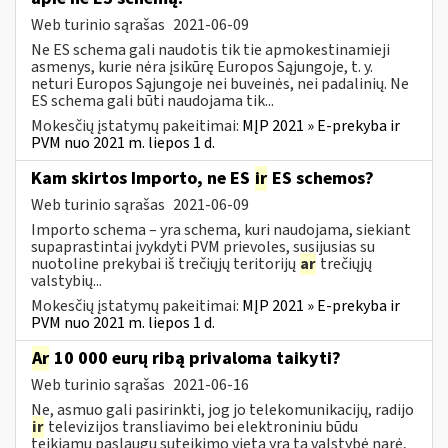
Web turinio sąrašas
2021-06-09
Ne ES schema gali naudotis tik tie apmokestinamieji
asmenys, kurie nėra įsikūrę Europos Sąjungoje, t. y.
neturi Europos Sąjungoje nei buveinės, nei padalinių. Ne
ES schema gali būti naudojama tik...
Mokesčių įstatymų pakeitimai:
MĮP 2021 » E-prekyba ir
PVM nuo 2021 m. liepos 1 d.
Kam skirtos Importo, ne ES
ir
ES schemos?
Web turinio sąrašas
2021-06-09
Importo schema – yra schema, kuri naudojama, siekiant
supaprastintai įvykdyti PVM prievoles, susijusias su
nuotoline prekybai iš trečiųjų teritorijų
ar
trečiųjų
valstybių...
Mokesčių įstatymų pakeitimai:
MĮP 2021 » E-prekyba ir
PVM nuo 2021 m. liepos 1 d.
Ar
10 000 eurų ribą privaloma taikyti?
Web turinio sąrašas
2021-06-16
Ne, asmuo gali pasirinkti, jog jo telekomunikacijų, radijo
ir
televizijos transliavimo bei elektroniniu būdu
teikiamų paslaugų suteikimo vieta yra ta valstybė narė,