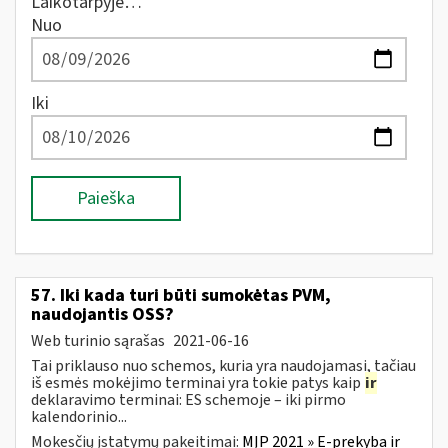
Laikotarpyje…
Nuo
Iki
Paieška
57. Iki kada turi būti sumokėtas PVM,
naudojantis OSS?
Web turinio sąrašas
2021-06-16
Tai priklauso nuo schemos, kuria yra naudojamasi, tačiau
iš esmės mokėjimo terminai yra tokie patys kaip
ir
deklaravimo terminai: ES schemoje – iki pirmo
kalendorinio...
Mokesčių įstatymų pakeitimai:
MĮP 2021 » E-prekyba ir