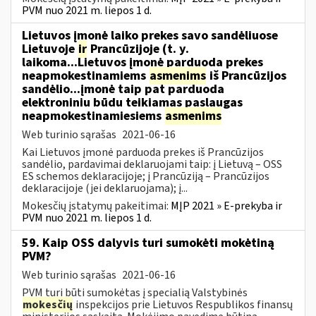
PVM nuo 2021 m. liepos 1 d.
Lietuvos įmonė laiko prekes savo sandėliuose
Lietuvoje
ir
Prancūzijoje (t. y.
laikoma...Lietuvos įmonė parduoda prekes
neapmokestinamiems
asmenims
iš Prancūzijos
sandėlio...įmonė taip pat parduoda
elektroniniu būdu teikiamas paslaugas
neapmokestinamiesiems
asmenims
Web turinio sąrašas
2021-06-16
Kai Lietuvos įmonė parduoda prekes iš Prancūzijos
sandėlio, pardavimai deklaruojami taip: į Lietuvą – OSS
ES schemos deklaracijoje; į Prancūziją – Prancūzijos
deklaracijoje (jei deklaruojama); į...
Mokesčių įstatymų pakeitimai:
MĮP 2021 » E-prekyba ir
PVM nuo 2021 m. liepos 1 d.
59. Kaip OSS dalyvis turi sumokėti mokėtiną
PVM?
Web turinio sąrašas
2021-06-16
PVM turi būti sumokėtas į specialią Valstybinės
mokesčių
inspekcijos prie Lietuvos Respublikos finansų