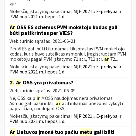
kur...
Mokesčių įstatymų pakeitimai:
MĮP 2021 » E-prekyba ir
PVM nuo 2021 m. liepos 1 d.
Ar
OSS ES schemos PVM mokėtojo kodas gali
būti patikrintas per VIES?
Web turinio sąrašas
2021-06-21
Per VIES gali būti tikrinamas tik įprastas PVM mokėtojo
kodas, kuris buvo suteiktas asmeniui, įregistruotam PVM
mokėtoju pagal PVM įstatymo 71 str., 711 str.
ar
72...
Mokesčių įstatymų pakeitimai:
MĮP 2021 » E-prekyba ir
PVM nuo 2021 m. liepos 1 d.
2
.
Ar
OSS yra privalomas?
Web turinio sąrašas
2021-06-09
Ne, OSS kaip
ir
MOSS naudojimas nėra privalomas.
Asmuo gali pasirinkti,
ar
atitinkamas prievoles vykdyti
paprasčiau, naudojant OSS,...
Mokesčių įstatymų pakeitimai:
MĮP 2021 » E-prekyba ir
PVM nuo 2021 m. liepos 1 d.
Ar
Lietuvos įmonė tuo pačiu
metu
gali būti