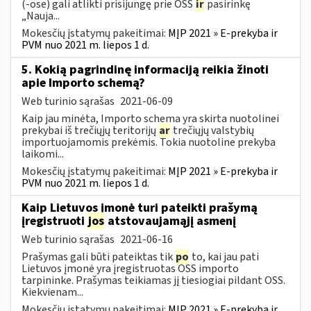
(-ose) gali atlikti prisijungę prie OSS
ir
pasirinkę
„Nauja...
Mokesčių įstatymų pakeitimai:
MĮP 2021 » E-prekyba ir
PVM nuo 2021 m. liepos 1 d.
5. Kokią pagrindinę informaciją reikia žinoti
apie Importo schemą?
Web turinio sąrašas
2021-06-09
Kaip jau minėta, Importo schema yra skirta nuotolinei
prekybai iš trečiųjų teritorijų
ar
trečiųjų valstybių
importuojamomis prekėmis. Tokia nuotoline prekyba
laikomi...
Mokesčių įstatymų pakeitimai:
MĮP 2021 » E-prekyba ir
PVM nuo 2021 m. liepos 1 d.
Kaip Lietuvos įmonė turi pateikti prašymą
įregistruoti
jos
atstovaujamąjį asmenį
Web turinio sąrašas
2021-06-16
Prašymas gali būti pateiktas tik
po
to, kai jau pati
Lietuvos įmonė yra įregistruotas OSS importo
tarpininke. Prašymas teikiamas jį tiesiogiai pildant OSS.
Kiekvienam...
Mokesčių įstatymų pakeitimai:
MĮP 2021 » E-prekyba ir