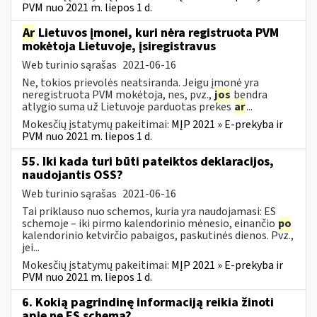
PVM nuo 2021 m. liepos 1 d.
Ar
Lietuvos įmonei, kuri nėra registruota PVM
mokėtoja Lietuvoje, įsiregistravus
Web turinio sąrašas
2021-06-16
Ne, tokios prievolės neatsiranda. Jeigu įmonė yra
neregistruota PVM mokėtoja, nes, pvz.,
jos
bendra
atlygio suma už Lietuvoje parduotas prekes
ar
...
Mokesčių įstatymų pakeitimai:
MĮP 2021 » E-prekyba ir
PVM nuo 2021 m. liepos 1 d.
55. Iki kada turi būti pateiktos deklaracijos,
naudojantis OSS?
Web turinio sąrašas
2021-06-16
Tai priklauso nuo schemos, kuria yra naudojamasi: ES
schemoje – iki pirmo kalendorinio mėnesio, einančio
po
kalendorinio ketvirčio pabaigos, paskutinės dienos. Pvz.,
jei...
Mokesčių įstatymų pakeitimai:
MĮP 2021 » E-prekyba ir
PVM nuo 2021 m. liepos 1 d.
6. Kokią pagrindinę informaciją reikia žinoti
apie ne ES schemą?