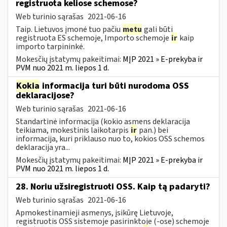
registruota keliose schemose?
Web turinio sąrašas
2021-06-16
Taip. Lietuvos įmonė tuo pačiu
metu
gali būti
registruota ES schemoje, Importo schemoje
ir
kaip
importo tarpininkė.
Mokesčių įstatymų pakeitimai:
MĮP 2021 » E-prekyba ir
PVM nuo 2021 m. liepos 1 d.
Kokia
informacija turi būti nurodoma OSS
deklaracijose?
Web turinio sąrašas
2021-06-16
Standartinė informacija (kokio asmens deklaracija
teikiama, mokestinis laikotarpis
ir
pan.) bei
informacija, kuri priklauso nuo to, kokios OSS schemos
deklaracija yra...
Mokesčių įstatymų pakeitimai:
MĮP 2021 » E-prekyba ir
PVM nuo 2021 m. liepos 1 d.
28. Noriu užsiregistruoti OSS. Kaip tą padaryti?
Web turinio sąrašas
2021-06-16
Apmokestinamieji asmenys, įsikūrę Lietuvoje,
registruotis OSS sistemoje pasirinktoje (-ose) schemoje