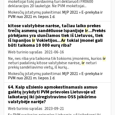
mokėtojai tokį pardavimą turi deklaruoti FR0600
deklaracijos 20 laukelyje. Ne PVM mokėtojai...
Mokesčių įstatymų pakeitimai:
MĮP 2021 » E-prekyba ir
PVM nuo 2021 m. liepos 1 d.
kitose valstybėse narėse, tačiau laiko prekes
trečių asmenų sandėliuose Ispanijoje
ir
...Prekės
pirkėjams yra siunčiamos tiek iš Lietuvos, tiek
iš Ispanijos
ir
Vokietijos...
Ar
tokiai įmonei gali
būti taikoma 10 000 eurų riba?
Web turinio sąrašas
2021-06-16
Ne, nes riba yra taikoma tik tokioms įmonėms, kurios
ir
neturi padalinių kitose valstybėse narėse,
ir
neturi
prekių sandėliavimo vietų, iš kurių...
Mokesčių įstatymų pakeitimai:
MĮP 2021 » E-prekyba ir
PVM nuo 2021 m. liepos 1 d.
64. Kaip užsienio apmokestinamasis asmuo
galėtų įvykdyti PVM prievoles Lietuvoje už
laikotarpį iki įsiregistravimo OSS įsikūrimo
valstybėje narėje?
Web turinio sąrašas
2023-09-21
Su PVM susijusias prievoles Lietuvoje, už laikotarpį iki