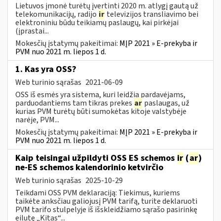
Lietuvos įmonė turėtų įvertinti 2020 m. atlygį gautą už
telekomunikacijų, radijo
ir
televizijos transliavimo bei
elektroniniu būdu teikiamų paslaugų, kai pirkėjai
(įprastai...
Mokesčių įstatymų pakeitimai:
MĮP 2021 » E-prekyba ir
PVM nuo 2021 m. liepos 1 d.
1. Kas yra OSS?
Web turinio sąrašas
2021-06-09
OSS iš esmės yra sistema, kuri leidžia pardavėjams,
parduodantiems tam tikras prekes
ar
paslaugas, už
kurias PVM turėtų būti sumokėtas kitoje valstybėje
narėje, PVM...
Mokesčių įstatymų pakeitimai:
MĮP 2021 » E-prekyba ir
PVM nuo 2021 m. liepos 1 d.
Kaip teisingai užpildyti OSS ES schemos
ir
(
ar
)
ne-ES schemos kalendorinio ketvirčio
Web turinio sąrašas
2025-10-29
Teikdami OSS PVM deklaraciją: Tiekimus, kuriems
taikėte anksčiau galiojusį PVM tarifą, turite deklaruoti
PVM tarifo stulpelyje iš išskleidžiamo sąrašo pasirinkę
eilutę „Kitas“...