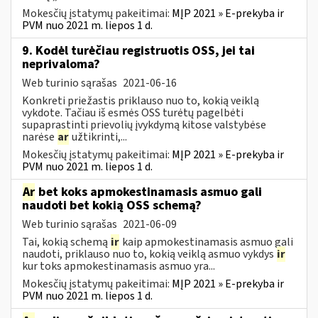
Mokesčių įstatymų pakeitimai:
MĮP 2021 » E-prekyba ir
PVM nuo 2021 m. liepos 1 d.
9. Kodėl turėčiau registruotis OSS, jei tai
neprivaloma?
Web turinio sąrašas
2021-06-16
Konkreti priežastis priklauso nuo to, kokią veiklą
vykdote. Tačiau iš esmės OSS turėtų pagelbėti
supaprastinti prievolių įvykdymą kitose valstybėse
narėse
ar
užtikrinti,...
Mokesčių įstatymų pakeitimai:
MĮP 2021 » E-prekyba ir
PVM nuo 2021 m. liepos 1 d.
Ar
bet koks apmokestinamasis asmuo gali
naudoti bet kokią OSS schemą?
Web turinio sąrašas
2021-06-09
Tai, kokią schemą
ir
kaip apmokestinamasis asmuo gali
naudoti, priklauso nuo to, kokią veiklą asmuo vykdys
ir
kur toks apmokestinamasis asmuo yra...
Mokesčių įstatymų pakeitimai:
MĮP 2021 » E-prekyba ir
PVM nuo 2021 m. liepos 1 d.