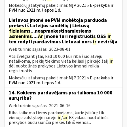
Mokesčių įstatymų pakeitimai:
MĮP 2021 » E-prekyba ir
PVM nuo 2021 m. liepos 1 d.
Lietuvos įmonė ne PVM mokėtoja parduoda
prekes iš Latvijos sandėlių į Lietuvą
fiziniams
...neapmokestinamiesiems
asmenims
....
Ar
įmonė turi registruotis OSS
ir
ten rodyti pardavimus Lietuvai nors
ir
neviršija
Web turinio sąrašas
2023-08-01
Atsižvelgiant į tai, kad 10 000 Eur riba šiuo atveju
netaikoma, prekių tiekimo vieta keliasi į pirkėjo šalį
ir
dėl nuotolinės prekybos Lietuvos įmonei reikia
registruotis...
Mokesčių įstatymų pakeitimai:
MĮP 2021 » E-prekyba ir
PVM nuo 2021 m. liepos 1 d.
14. Kokiems pardavėjams yra taikoma 10 000
eurų riba?
Web turinio sąrašas
2021-06-16
Riba taikoma tiems pardavėjams, kurie įsikūrę tik
vienoje valstybėje narėje
ir
/
ar
ES vidaus nuotolinės
prekybos būdu siunčia prekes tik iš vienos...