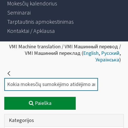
Mokesčių kalendorius
Seminarai
Tarptautinis apmokestinimas
Kontaktai / Apklausa
VMI Machine translation / VMI Машинный перевод /
VMI Машинний переклад (
English
,
Русский
,
Українська
)
Paieška
Kategorijos