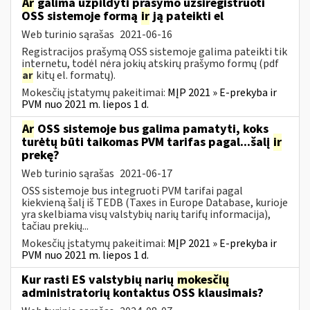
Ar
galima užpildyti prašymo užsiregistruoti
OSS sistemoje formą
ir
ją pateikti el
Web turinio sąrašas
2021-06-16
Registracijos prašymą OSS sistemoje galima pateikti tik
internetu, todėl nėra jokių atskirų prašymo formų (pdf
ar
kitų el. formatų).
Mokesčių įstatymų pakeitimai:
MĮP 2021 » E-prekyba ir
PVM nuo 2021 m. liepos 1 d.
Ar
OSS sistemoje bus galima pamatyti, koks
turėtų būti taikomas PVM tarifas pagal...šalį
ir
prekę?
Web turinio sąrašas
2021-06-17
OSS sistemoje bus integruoti PVM tarifai pagal
kiekvieną šalį iš TEDB (Taxes in Europe Database, kurioje
yra skelbiama visų valstybių narių tarifų informacija),
tačiau prekių...
Mokesčių įstatymų pakeitimai:
MĮP 2021 » E-prekyba ir
PVM nuo 2021 m. liepos 1 d.
Kur rasti ES valstybių narių
mokesčių
administratorių kontaktus OSS klausimais?