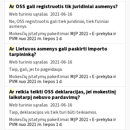
Ar
OSS gali registruotis tik juridiniai asmenys?
Web turinio sąrašas
2021-06-16
Ne, OSS registruotis gali tiek juridiniai, tiek fiziniai
asmenys.
Mokesčių įstatymų pakeitimai:
MĮP 2021 » E-prekyba ir
PVM nuo 2021 m. liepos 1 d.
Ar
Lietuvos asmenys gali paskirti importo
tarpininką?
Web turinio sąrašas
2021-06-16
Taip, gali, jei to pageidauja.
Mokesčių įstatymų pakeitimai:
MĮP 2021 » E-prekyba ir
PVM nuo 2021 m. liepos 1 d.
Ar
reikia teikti OSS deklaracijas, jei mokestinį
laikotarpį nebuvo pardavimų?
Web turinio sąrašas
2021-06-16
Taip, deklaracijos vis tiek turi būti teikiamos.
Mokesčių įstatymų pakeitimai:
MĮP 2021 » E-prekyba ir
PVM nuo 2021 m. liepos 1 d.