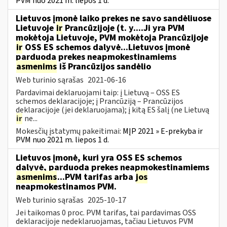
PVM nuo 2021 m. liepos 1 d.
Lietuvos įmonė laiko prekes ne savo sandėliuose
Lietuvoje
ir
Prancūzijoje (t. y....Ji yra PVM
mokėtoja Lietuvoje, PVM mokėtoja Prancūzijoje
ir
OSS ES schemos dalyvė...Lietuvos įmonė
parduoda prekes neapmokestinamiems
asmenims
iš Prancūzijos sandėlio
Web turinio sąrašas
2021-06-16
Pardavimai deklaruojami taip: į Lietuvą – OSS ES
schemos deklaracijoje; į Prancūziją – Prancūzijos
deklaracijoje (jei deklaruojama); į kitą ES šalį (ne Lietuvą
ir
ne...
Mokesčių įstatymų pakeitimai:
MĮP 2021 » E-prekyba ir
PVM nuo 2021 m. liepos 1 d.
Lietuvos įmonė, kuri yra OSS ES schemos
dalyvė, parduoda prekes neapmokestinamiems
asmenims
...PVM tarifas arba
jos
neapmokestinamos PVM.
Web turinio sąrašas
2025-10-17
Jei taikomas 0 proc. PVM tarifas, tai pardavimas OSS
deklaracijoje nedeklaruojamas, tačiau Lietuvos PVM