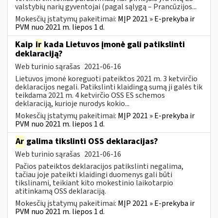
valstybių narių gyventojai (pagal sąlygą – Prancūzijos...
Mokesčių įstatymų pakeitimai:
MĮP 2021 » E-prekyba ir
PVM nuo 2021 m. liepos 1 d.
Kaip
ir
kada Lietuvos įmonė gali patikslinti
deklaraciją?
Web turinio sąrašas
2021-06-16
Lietuvos įmonė koreguoti pateiktos 2021 m. 3 ketvirčio
deklaracijos negali. Patikslinti klaidingą sumą ji galės tik
teikdama 2021 m. 4 ketvirčio OSS ES schemos
deklaraciją, kurioje nurodys kokio...
Mokesčių įstatymų pakeitimai:
MĮP 2021 » E-prekyba ir
PVM nuo 2021 m. liepos 1 d.
Ar
galima tikslinti OSS deklaracijas?
Web turinio sąrašas
2021-06-16
Pačios pateiktos deklaracijos patikslinti negalima,
tačiau joje pateikti klaidingi duomenys gali būti
tikslinami, teikiant kito mokestinio laikotarpio
atitinkamą OSS deklaraciją.
Mokesčių įstatymų pakeitimai:
MĮP 2021 » E-prekyba ir
PVM nuo 2021 m. liepos 1 d.