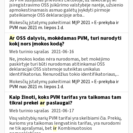
įsiregistravimo OSS įsikūrimo valstybėje narėje, užsienio
apmokestinamasis asmuo galėtų įvykdyti pirmoje
pateikiamoje OSS deklaracijoje arba...
Mokesčių įstatymų pakeitimai:
MĮP 2021 » E-prekyba ir
PVM nuo 2021 m. liepos 1 d.
Ar
OSS dalyvis, mokėdamas PVM, turi nurodyti
kokį nors įmokos kodą?
Web turinio sąrašas
2021-06-16
Ne, įmokos kodas nėra nurodomas, bet mokėjimo
paskirtyje turi būti nurodomas atitinkamai OSS
deklaracijai OSS sistemoje suteiktas unikalus
identifikatorius. Nenurodžius tokio identifikatoriaus,...
Mokesčių įstatymų pakeitimai:
MĮP 2021 » E-prekyba ir
PVM nuo 2021 m. liepos 1 d.
Kaip žinoti, koks PVM tarifas yra taikomas tam
tikrai prekei
ar
paslaugai?
Web turinio sąrašas
2021-06-17
Visų valstybių narių PVM tarifai yra skelbiami čia. Prekių,
kurioms yra taikomas lengvatinis tarifas, yra nurodomi
ne tik aprašymai, bet
ir
Kombinuotosios