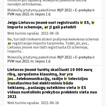
ministerijos sąskaitą. Mokėjimo pavedime būtina
nurodyti atitinkamai...
Mokesčių įstatymų pakeitimai:
MĮP 2021 » E-prekyba ir
PVM nuo 2021 m. liepos 1 d.
Jeigu Lietuvos įmonė nori registruotis
ir
ES,
ir
Importo schemoje,
ar
ji gali pateikti
Web turinio sąrašas
2021-06-16
Ne, turi būti teikiami atskiri prašymai kiekvienai schemai
ar
registracijai importo tarpininku. Todėl, jei, pvz.,
Lietuvos įmonė nori būti registruota ES schemoje,
Importo...
Mokesčių įstatymų pakeitimai:
MĮP 2021 » E-prekyba ir
PVM nuo 2021 m. liepos 1 d.
Lietuvos įmonė turėtų skaičiuoti 10 000 eurų
ribą, spręsdama klausimą, kur yra
jos
...telekomunikacijų, radijo
ir
televizijos
transliavimo bei elektroniniu būdu
teikiamų...paslaugų suteikimo vieta
ir
ES
vidaus nuotolinės prekybos prekėmis vieta nuo
2021
Web turinio sąrašas
2021-06-16