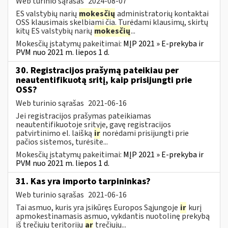
Web turinio sąrašas
2024-08-07
ES valstybių narių
mokesčių
administratorių kontaktai
OSS klausimais skelbiami čia. Turėdami klausimų, skirtų
kitų ES valstybių narių
mokesčių
...
Mokesčių įstatymų pakeitimai:
MĮP 2021 » E-prekyba ir
PVM nuo 2021 m. liepos 1 d.
30. Registracijos prašymą pateikiau per
neautentifikuotą sritį, kaip prisijungti prie
OSS?
Web turinio sąrašas
2021-06-16
Jei registracijos prašymas pateikiamas
neautentifikuotoje srityje, gavę registracijos
patvirtinimo el. laišką
ir
norėdami prisijungti prie
pačios sistemos, turėsite...
Mokesčių įstatymų pakeitimai:
MĮP 2021 » E-prekyba ir
PVM nuo 2021 m. liepos 1 d.
31. Kas yra importo tarpininkas?
Web turinio sąrašas
2021-06-16
Tai asmuo, kuris yra įsikūręs Europos Sąjungoje
ir
kurį
apmokestinamasis asmuo, vykdantis nuotolinę prekybą
iš trečiųjų teritorijų
ar
trečiųjų...