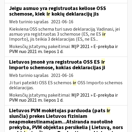
Jeigu asmuo yra registruotas keliose OSS
schemose, kiek
ir
kokių deklaracijų jis
Web turinio sąrašas
2021-06-16
Kiekviena OSS schema turi savo deklaraciją. Vadinasi, jei
asmuo yra registruotas 3 schemose (ES, ne ES
ir
Importo), jis teikia 3 deklaracijas (ES, ne ES...
Mokesčių įstatymų pakeitimai:
MĮP 2021 » E-prekyba ir
PVM nuo 2021 m. liepos 1 d.
Lietuvos įmonė yra registruota OSS ES
ir
Importo schemose, kokias deklaracijas ji
Web turinio sąrašas
2021-06-16
Ji turi pateikti OSS ES schemos
ir
OSS Importo schemos
deklaracijas.
Mokesčių įstatymų pakeitimai:
MĮP 2021 » E-prekyba ir
PVM nuo 2021 m. liepos 1 d.
Lietuvos PVM mokėtojas parduoda (pats
ir
siunčia) prekes Lietuvos fiziniam
neapmokestinamajam...Atsiranda nuotolinė
prekyba, PVM objektas persikelia į Lietuvą, nors