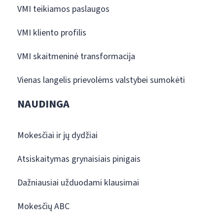
VMI teikiamos paslaugos
VMI kliento profilis
VMI skaitmeninė transformacija
Vienas langelis prievolėms valstybei sumokėti
NAUDINGA
Mokesčiai ir jų dydžiai
Atsiskaitymas grynaisiais pinigais
Dažniausiai užduodami klausimai
Mokesčių ABC