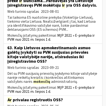
prekė
ir
siunčiama...Pardavėjas yra Lietuvoje
įsiregistravęs PVM mokėtoju
ir
yra OSS dalyvis.
Web turinio sąrašas
2023-08-01
Tai laikoma ES nuotoline prekyba (Vokietija-Lietuva),
tiekimo vieta Lietuva. Neatsižvelgiant į tai, kad Lietuva
yra identifikavimo valstybė narė, tokie pardavimai
deklaruojami OSS (ES schemos) PVM...
Mokesčių įstatymų pakeitimai:
MĮP 2021 » E-prekyba ir
PVM nuo 2021 m. liepos 1 d.
63. Kaip Lietuvos apmokestinamasis asmuo
galėtų įvykdyti su PVM susijusias prievoles
kitoje valstybėje narėje, atsiradusias iki
įsiregistravimo OSS?
Web turinio sąrašas
2023-09-21
Dėl su PVM susijusių prievolių įvykdymo kitoje valstybėje
narėje reikėtų kreiptis į konkrečios atitinkamos
valstybės narės
mokesčių
administratorių.
Mokesčių įstatymų pakeitimai:
MĮP 2021 » E-prekyba ir
PVM nuo 2021 m. liepos 1 d.
Ar
privalau registruotis OSS?