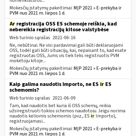
nomenklatūros...
Mokesčių įstatymų pakeitimai:
MĮP 2021 » E-prekyba ir
PVM nuo 2021 m. liepos 1 d.
Ar
registracija OSS ES schemoje reiškia, kad
nebereikia registracijų kitose valstybėse
Web turinio sąrašas
2021-06-16
Ne, nebūtinai. Ne visi pardavimai gali būti deklaruojami
OSS, todėl gali būti situacijų, kai, nepaisant to, kad esate
registruotas OSS, Jums vis tiek teks registruotis PVM
mokėtoju kitoje...
Mokesčių įstatymų pakeitimai:
MĮP 2021 » E-prekyba ir
PVM nuo 2021 m. liepos 1 d.
Kaip galima naudotis Importo, ne ES
ir
ES
schemomis?
Web turinio sąrašas
2021-06-09
Tam, kad naudotis bet kuria iš OSS schemų, reikia
užsiregistruoti tokios schemos naudotoju. Jeigu norima
naudotis keliomis schemomis (pvz., ES
ir
Importo),
registruojamasi...
Mokesčių įstatymų pakeitimai:
MĮP 2021 » E-prekyba ir
PVM nuo 2021 m. liepos 1 d.