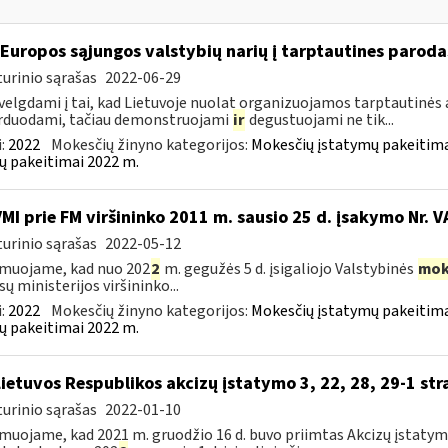
 Europos sąjungos valstybių narių į tarptautines paroda
urinio sąrašas
2022-06-29
velgdami į tai, kad Lietuvoje nuolat organizuojamos tarptautinės 
rduodami, tačiau demonstruojami
ir
degustuojami ne tik...
:
2022
Mokesčių žinyno kategorijos:
Mokesčių įstatymų pakeitima
ų pakeitimai 2022 m.
VMI prie FM viršininko 2011 m. sausio 25 d. įsakymo Nr. 
urinio sąrašas
2022-05-12
muojame, kad nuo 202
2
m. gegužės 5 d. įsigaliojo Valstybinės
mok
sų ministerijos viršininko...
:
2022
Mokesčių žinyno kategorijos:
Mokesčių įstatymų pakeitima
ų pakeitimai 2022 m.
Lietuvos Respublikos akcizų įstatymo 3, 22, 28, 29-1 str
urinio sąrašas
2022-01-10
muojame, kad 2021 m. gruodžio 16 d. buvo priimtas Akcizų įstatym