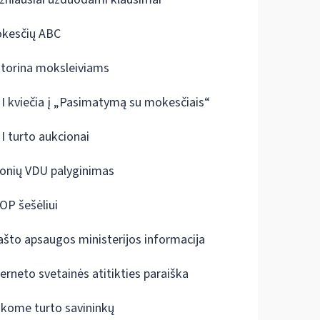
kesčių ABC
ktorina moksleiviams
I kviečia į „Pasimatymą su mokesčiais“
I turto aukcionai
onių VDU palyginimas
OP šešėliui
ašto apsaugos ministerijos informacija
terneto svetainės atitikties paraiška
škome turto savininkų