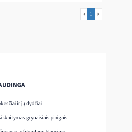
1
AUDINGA
kesčiai ir jų dydžiai
siskaitymas grynaisiais pinigais
žniausiai užduodami klausimai