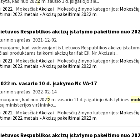
tyta, kad nuo 202
2
m. sausio 1 d. įsigaliojo šie...
:
2022
Mokesčiai:
Akcizai
Mokesčių žinyno kategorijos:
Mokesčių 
timai 2022 metais » Akcizų pakeitimai 2022 m.
Lietuvos Respublikos akcizų įstatymo pakeitimo nuo 202
urinio sąrašas
2021-12-02
muojame, kad, vadovaujantis Lietuvos Respublikos akcizų įstatymo 
čiasi produktams taikomi akcizų tarifai: Eil. Nr. Akcizais...
:
2021
Mokesčiai:
Akcizai
Mokesčių žinyno kategorijos:
Mokesčių 
timai 2022 metais » Akcizų pakeitimai 2022 m.
2022 m. vasario 10 d. įsakymo Nr. VA-17
urinio sąrašas
2022-02-14
muojame, kad nuo 202
2
m. vasario 11 d. įsigaliojo Valstybinės
mok
sų ministerijos viršininko...
:
2022
Mokesčiai:
Akcizai
Mokesčių žinyno kategorijos:
Mokesčių 
timai 2022 metais » Akcizų pakeitimai 2022 m.
Lietuvos Respublikos akcizų įstatymo pakeitimo nuo 2022