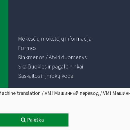
Mokesčių mokėtojų informacija
Formos
Rinkmenos / Atviri duomenys
Skaičiuoklės ir pagalbininkai
Sąskaitos ir įmokų kodai
Machine translation / VMI Машинный перевод / VMI Машин
Paieška