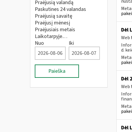
nusta
Praėjusią valandą
Metai
Paskutines 24 valandas
pakei
Praėjusią savaitę
Praėjusį mėnesį
Praėjusiais metais
Dėl 
Laikotarpyje…
Web t
Nuo
Iki
Infor
d. kei
Metai
pakei
Paieška
Dėl 
Web t
Infor
finan
Metai
pakei
Dėl 