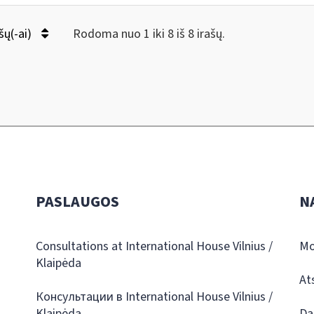
šų(-ai)
Rodoma nuo 1 iki 8 iš 8 irašų.
PASLAUGOS
N
Consultations at International House Vilnius /
Mo
Klaipėda
At
Консультации в International House Vilnius /
Klaipėda
Da