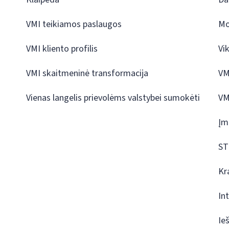
VMI teikiamos paslaugos
Mo
VMI kliento profilis
Vi
VMI skaitmeninė transformacija
VM
Vienas langelis prievolėms valstybei sumokėti
VM
Įm
ST
Kr
In
Ie