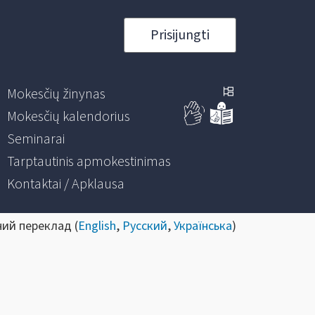
Prisijungti
Mokesčių žinynas
Mokesčių kalendorius
Seminarai
Tarptautinis apmokestinimas
Kontaktai / Apklausa
ний переклад (
English
,
Русский
,
Українська
)