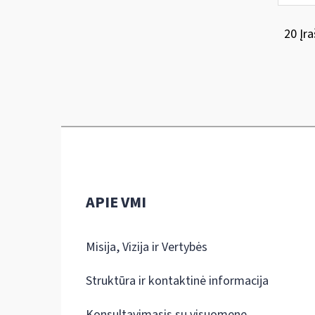
20 Įra
APIE VMI
Misija, Vizija ir Vertybės
Struktūra ir kontaktinė informacija
Konsultavimasis su visuomene