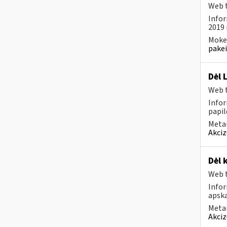
Web t
Infor
2019 
Mokes
pakei
Dėl 
Web t
Infor
papil
Metai
Akciz
Dėl 
Web t
Info
apska
Metai
Akciz