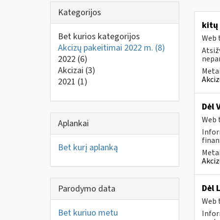
Kategorijos
kitų
Bet kurios kategorijos
Web t
Akcizų pakeitimai 2022 m.
(8)
Atsiž
2022
(6)
nepa
Akcizai
(3)
Metai
Akciz
2021
(1)
Dėl 
Web t
Aplankai
Infor
finan
Bet kurį aplanką
Metai
Akciz
Dėl 
Parodymo data
Web t
Bet kuriuo metu
Infor