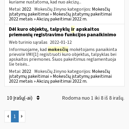
kuriame nustatoma, kad nuo akcizų...
Metai:
2022
Mokesčių žinyno kategorijos:
Mokesčių
įstatymų pakeitimai » Mokesčių įstatymų pakeitimai
2022 metais » Akcizų pakeitimai 2022 m.
Dėl kuro objektų, talpyklų
ir
apskaitos
priemonių registravimo funkcijos panaikinimo
Web turinio sąrašas
2022-01-12
Informuojame, kad
mokesčių
mokėtojams panaikinta
prievolė VMI[1] registruoti kuro objektus, talpyklas bei
apskaitos priemones. Šiuos pakeitimus reglamentuoja
šie teisės...
Metai:
2022
Mokesčių žinyno kategorijos:
Mokesčių
įstatymų pakeitimai » Mokesčių įstatymų pakeitimai
2022 metais » Akcizų pakeitimai 2022 m.
10 Įrašų(-ai)
Rodoma nuo 1 iki 8 iš 8 irašų.
1