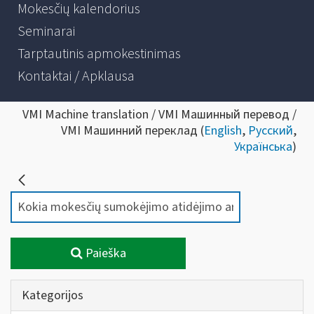
Mokesčių kalendorius
Seminarai
Tarptautinis apmokestinimas
Kontaktai / Apklausa
VMI Machine translation / VMI Машинный перевод /
VMI Машинний переклад (
English
,
Русский
,
Українська
)
Paieška
Kategorijos