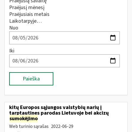
Praėjusią savaitę
Praėjusį mėnesį
Praėjusiais metais
Laikotarpyje…
Nuo
Iki
Paieška
kitų Europos sąjungos valstybių narių į
tarptautines parodas Lietuvoje bei akcizų
sumokėjimo
Web turinio sąrašas
2022-06-29