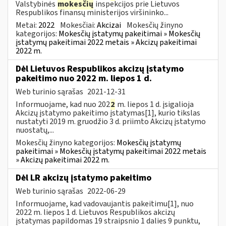
Valstybinės
mokesčių
inspekcijos prie Lietuvos
Respublikos finansų ministerijos viršininko...
Metai:
2022
Mokesčiai:
Akcizai
Mokesčių žinyno
kategorijos:
Mokesčių įstatymų pakeitimai » Mokesčių
įstatymų pakeitimai 2022 metais » Akcizų pakeitimai
2022 m.
Dėl Lietuvos Respublikos akcizų įstatymo
pakeitimo nuo 2022 m. liepos 1 d.
Web turinio sąrašas
2021-12-31
Informuojame, kad nuo 202
2
m. liepos 1 d. įsigalioja
Akcizų įstatymo pakeitimo įstatymas[1], kurio tikslas
nustatyti 2019 m. gruodžio 3 d. priimto Akcizų įstatymo
nuostatų,...
Mokesčių žinyno kategorijos:
Mokesčių įstatymų
pakeitimai » Mokesčių įstatymų pakeitimai 2022 metais
» Akcizų pakeitimai 2022 m.
Dėl LR akcizų įstatymo pakeitimo
Web turinio sąrašas
2022-06-29
Informuojame, kad vadovaujantis pakeitimu[1], nuo
2022 m. liepos 1 d. Lietuvos Respublikos akcizų
įstatymas papildomas 19 straipsnio 1 dalies 9 punktu,