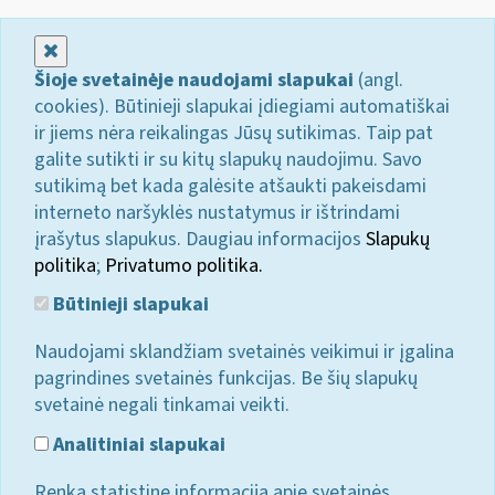
Uždaryti
Šioje svetainėje naudojami slapukai
(angl.
cookies). Būtinieji slapukai įdiegiami automatiškai
ir jiems nėra reikalingas Jūsų sutikimas. Taip pat
galite sutikti ir su kitų slapukų naudojimu. Savo
sutikimą bet kada galėsite atšaukti pakeisdami
interneto naršyklės nustatymus ir ištrindami
įrašytus slapukus. Daugiau informacijos
Slapukų
politika
;
Privatumo politika.
Būtinieji slapukai
Naudojami sklandžiam svetainės veikimui ir įgalina
pagrindines svetainės funkcijas. Be šių slapukų
svetainė negali tinkamai veikti.
Analitiniai slapukai
Renka statistinę informaciją apie svetainės