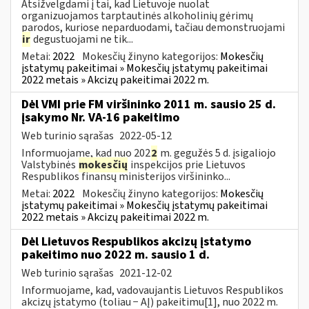
Atsižvelgdami į tai, kad Lietuvoje nuolat
organizuojamos tarptautinės alkoholinių gėrimų
parodos, kuriose neparduodami, tačiau demonstruojami
ir
degustuojami ne tik...
Metai:
2022
Mokesčių žinyno kategorijos:
Mokesčių
įstatymų pakeitimai » Mokesčių įstatymų pakeitimai
2022 metais » Akcizų pakeitimai 2022 m.
Dėl VMI prie FM viršininko 2011 m. sausio 25 d.
įsakymo Nr. VA-16 pakeitimo
Web turinio sąrašas
2022-05-12
Informuojame, kad nuo 202
2
m. gegužės 5 d. įsigaliojo
Valstybinės
mokesčių
inspekcijos prie Lietuvos
Respublikos finansų ministerijos viršininko...
Metai:
2022
Mokesčių žinyno kategorijos:
Mokesčių
įstatymų pakeitimai » Mokesčių įstatymų pakeitimai
2022 metais » Akcizų pakeitimai 2022 m.
Dėl Lietuvos Respublikos akcizų įstatymo
pakeitimo nuo 2022 m. sausio 1 d.
Web turinio sąrašas
2021-12-02
Informuojame, kad, vadovaujantis Lietuvos Respublikos
akcizų įstatymo (toliau − AĮ) pakeitimu[1], nuo 2022 m.