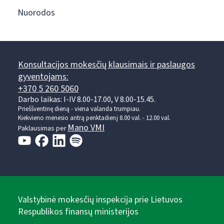
Nuorodos
Konsultacijos mokesčių klausimais ir paslaugos
gyventojams:
+370 5 260 5060
Darbo laikas: I-IV 8.00-17.00, V 8.00-15.45.
Prieššventinę dieną - viena valanda trumpiau.
Kiekvieno mėnesio antrą penktadienį 8.00 val. - 12.00 val.
Mano VMI
Paklausimas per
Valstybinė mokesčių inspekcija prie Lietuvos
Respublikos finansų ministerijos