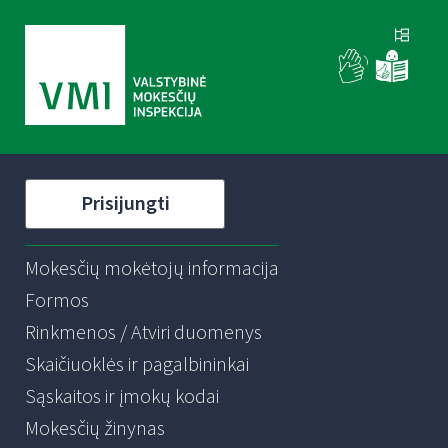
Prisijungti
Mokesčių mokėtojų informacija
Formos
Rinkmenos / Atviri duomenys
Skaičiuoklės ir pagalbininkai
Sąskaitos ir įmokų kodai
Mokesčių žinynas