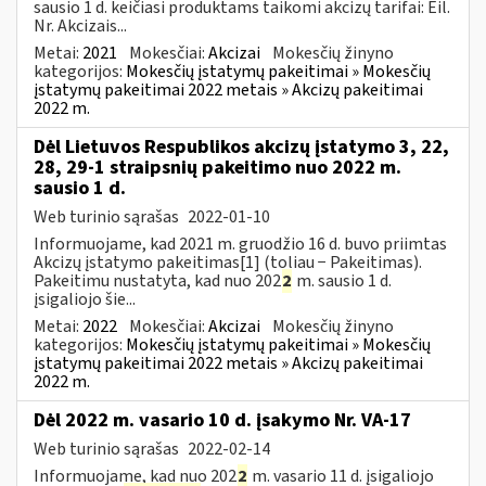
sausio 1 d. keičiasi produktams taikomi akcizų tarifai: Eil.
Nr. Akcizais...
Metai:
2021
Mokesčiai:
Akcizai
Mokesčių žinyno
kategorijos:
Mokesčių įstatymų pakeitimai » Mokesčių
įstatymų pakeitimai 2022 metais » Akcizų pakeitimai
2022 m.
Dėl Lietuvos Respublikos akcizų įstatymo 3, 22,
28, 29-1 straipsnių pakeitimo nuo 2022 m.
sausio 1 d.
Web turinio sąrašas
2022-01-10
Informuojame, kad 2021 m. gruodžio 16 d. buvo priimtas
Akcizų įstatymo pakeitimas[1] (toliau − Pakeitimas).
Pakeitimu nustatyta, kad nuo 202
2
m. sausio 1 d.
įsigaliojo šie...
Metai:
2022
Mokesčiai:
Akcizai
Mokesčių žinyno
kategorijos:
Mokesčių įstatymų pakeitimai » Mokesčių
įstatymų pakeitimai 2022 metais » Akcizų pakeitimai
2022 m.
Dėl 2022 m. vasario 10 d. įsakymo Nr. VA-17
Web turinio sąrašas
2022-02-14
Informuojame, kad nuo 202
2
m. vasario 11 d. įsigaliojo