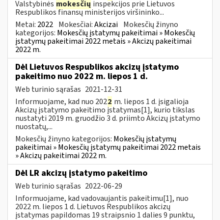
Valstybinės
mokesčių
inspekcijos prie Lietuvos
Respublikos finansų ministerijos viršininko...
Metai:
2022
Mokesčiai:
Akcizai
Mokesčių žinyno
kategorijos:
Mokesčių įstatymų pakeitimai » Mokesčių
įstatymų pakeitimai 2022 metais » Akcizų pakeitimai
2022 m.
Dėl Lietuvos Respublikos akcizų įstatymo
pakeitimo nuo 2022 m. liepos 1 d.
Web turinio sąrašas
2021-12-31
Informuojame, kad nuo 202
2
m. liepos 1 d. įsigalioja
Akcizų įstatymo pakeitimo įstatymas[1], kurio tikslas
nustatyti 2019 m. gruodžio 3 d. priimto Akcizų įstatymo
nuostatų,...
Mokesčių žinyno kategorijos:
Mokesčių įstatymų
pakeitimai » Mokesčių įstatymų pakeitimai 2022 metais
» Akcizų pakeitimai 2022 m.
Dėl LR akcizų įstatymo pakeitimo
Web turinio sąrašas
2022-06-29
Informuojame, kad vadovaujantis pakeitimu[1], nuo
2022 m. liepos 1 d. Lietuvos Respublikos akcizų
įstatymas papildomas 19 straipsnio 1 dalies 9 punktu,