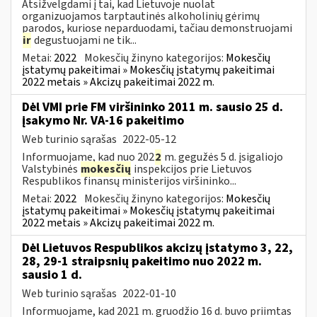
Atsižvelgdami į tai, kad Lietuvoje nuolat
organizuojamos tarptautinės alkoholinių gėrimų
parodos, kuriose neparduodami, tačiau demonstruojami
ir
degustuojami ne tik...
Metai:
2022
Mokesčių žinyno kategorijos:
Mokesčių
įstatymų pakeitimai » Mokesčių įstatymų pakeitimai
2022 metais » Akcizų pakeitimai 2022 m.
Dėl VMI prie FM viršininko 2011 m. sausio 25 d.
įsakymo Nr. VA-16 pakeitimo
Web turinio sąrašas
2022-05-12
Informuojame, kad nuo 202
2
m. gegužės 5 d. įsigaliojo
Valstybinės
mokesčių
inspekcijos prie Lietuvos
Respublikos finansų ministerijos viršininko...
Metai:
2022
Mokesčių žinyno kategorijos:
Mokesčių
įstatymų pakeitimai » Mokesčių įstatymų pakeitimai
2022 metais » Akcizų pakeitimai 2022 m.
Dėl Lietuvos Respublikos akcizų įstatymo 3, 22,
28, 29-1 straipsnių pakeitimo nuo 2022 m.
sausio 1 d.
Web turinio sąrašas
2022-01-10
Informuojame, kad 2021 m. gruodžio 16 d. buvo priimtas