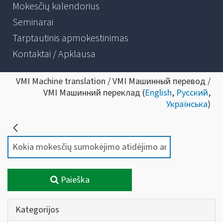
Mokesčių kalendorius
Seminarai
Tarptautinis apmokestinimas
Kontaktai / Apklausa
VMI Machine translation / VMI Машинный перевод /
VMI Машинний переклад (
English
,
Русский
,
Українська
)
Paieška
Kategorijos