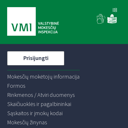
Prisijungti
Mokesčių mokėtojų informacija
Formos
Rinkmenos / Atviri duomenys
Skaičiuoklės ir pagalbininkai
Sąskaitos ir įmokų kodai
Mokesčių žinynas