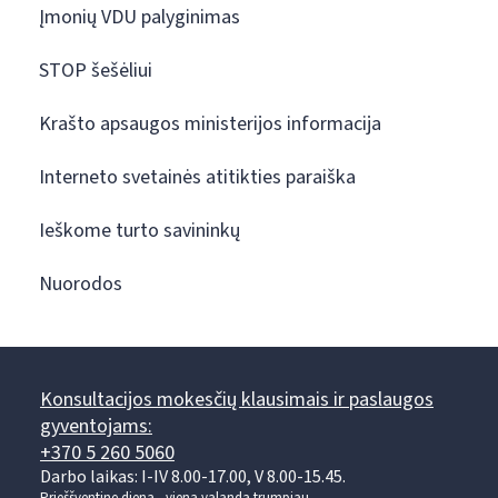
Įmonių VDU palyginimas
STOP šešėliui
Krašto apsaugos ministerijos informacija
Interneto svetainės atitikties paraiška
Ieškome turto savininkų
Nuorodos
Konsultacijos mokesčių klausimais ir paslaugos
gyventojams:
+370 5 260 5060
Darbo laikas: I-IV 8.00-17.00, V 8.00-15.45.
Prieššventinę dieną - viena valanda trumpiau.