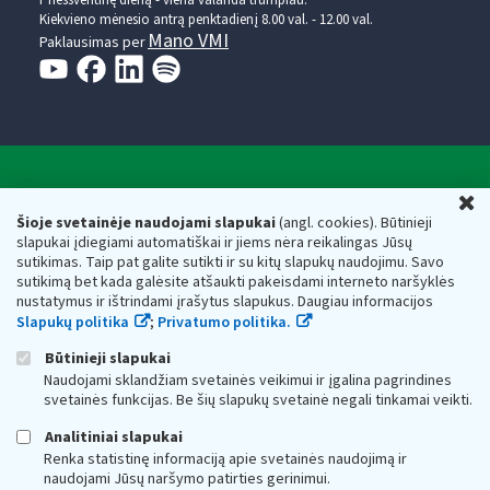
Kiekvieno mėnesio antrą penktadienį 8.00 val. - 12.00 val.
Mano VMI
Paklausimas per
Valstybinė mokesčių inspekcija prie Lietuvos
U
Respublikos finansų ministerijos
Šioje svetainėje naudojami slapukai
(angl. cookies). Būtinieji
slapukai įdiegiami automatiškai ir jiems nėra reikalingas Jūsų
Biudžetinė įstaiga. Juridinio asmens kodas — 188659752,
sutikimas. Taip pat galite sutikti ir su kitų slapukų naudojimu. Savo
adresas: Vasario 16-osios g. 14, 01107 Vilnius, Lietuva, el.paštas:
sutikimą bet kada galėsite atšaukti pakeisdami interneto naršyklės
vmi@vmi.lt
, E. pristatymo dėžutės adresas 188659752
nustatymus ir ištrindami įrašytus slapukus. Daugiau informacijos
Duomenys apie Valstybinę mokesčių inspekciją prie Lietuvos
Slapukų politika
;
Privatumo politika.
Respublikos finansų ministerijos kaupiami ir saugomi Juridinių
asmenų registre
Būtinieji slapukai
Naudojami sklandžiam svetainės veikimui ir įgalina pagrindines
svetainės funkcijas. Be šių slapukų svetainė negali tinkamai veikti.
Analitiniai slapukai
Renka statistinę informaciją apie svetainės naudojimą ir
naudojami Jūsų naršymo patirties gerinimui.