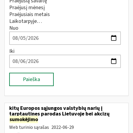
Praėjusią savaitę
Praėjusį mėnesį
Praėjusiais metais
Laikotarpyje…
Nuo
Iki
Paieška
kitų Europos sąjungos valstybių narių į
tarptautines parodas Lietuvoje bei akcizų
sumokėjimo
Web turinio sąrašas
2022-06-29