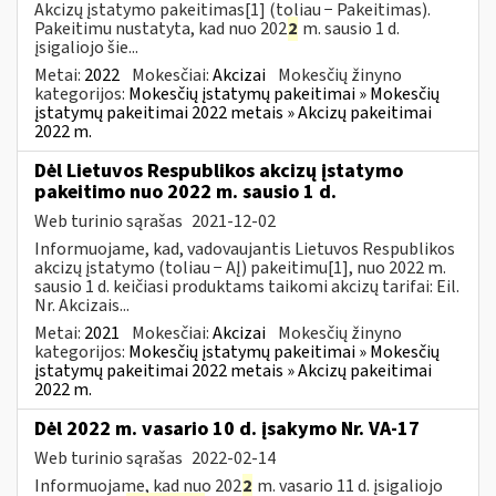
Akcizų įstatymo pakeitimas[1] (toliau − Pakeitimas).
Pakeitimu nustatyta, kad nuo 202
2
m. sausio 1 d.
įsigaliojo šie...
Metai:
2022
Mokesčiai:
Akcizai
Mokesčių žinyno
kategorijos:
Mokesčių įstatymų pakeitimai » Mokesčių
įstatymų pakeitimai 2022 metais » Akcizų pakeitimai
2022 m.
Dėl Lietuvos Respublikos akcizų įstatymo
pakeitimo nuo 2022 m. sausio 1 d.
Web turinio sąrašas
2021-12-02
Informuojame, kad, vadovaujantis Lietuvos Respublikos
akcizų įstatymo (toliau − AĮ) pakeitimu[1], nuo 2022 m.
sausio 1 d. keičiasi produktams taikomi akcizų tarifai: Eil.
Nr. Akcizais...
Metai:
2021
Mokesčiai:
Akcizai
Mokesčių žinyno
kategorijos:
Mokesčių įstatymų pakeitimai » Mokesčių
įstatymų pakeitimai 2022 metais » Akcizų pakeitimai
2022 m.
Dėl 2022 m. vasario 10 d. įsakymo Nr. VA-17
Web turinio sąrašas
2022-02-14
Informuojame, kad nuo 202
2
m. vasario 11 d. įsigaliojo