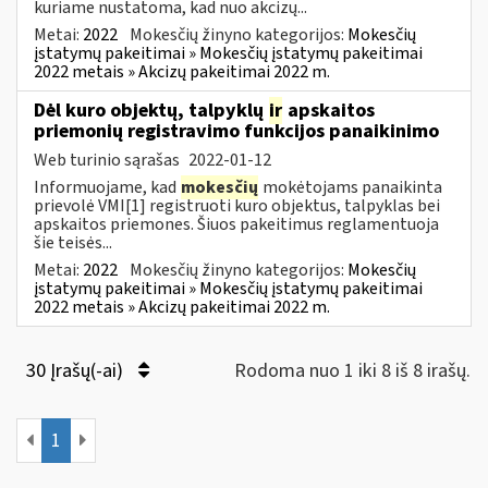
kuriame nustatoma, kad nuo akcizų...
Metai:
2022
Mokesčių žinyno kategorijos:
Mokesčių
įstatymų pakeitimai » Mokesčių įstatymų pakeitimai
2022 metais » Akcizų pakeitimai 2022 m.
Dėl kuro objektų, talpyklų
ir
apskaitos
priemonių registravimo funkcijos panaikinimo
Web turinio sąrašas
2022-01-12
Informuojame, kad
mokesčių
mokėtojams panaikinta
prievolė VMI[1] registruoti kuro objektus, talpyklas bei
apskaitos priemones. Šiuos pakeitimus reglamentuoja
šie teisės...
Metai:
2022
Mokesčių žinyno kategorijos:
Mokesčių
įstatymų pakeitimai » Mokesčių įstatymų pakeitimai
2022 metais » Akcizų pakeitimai 2022 m.
30 Įrašų(-ai)
Rodoma nuo 1 iki 8 iš 8 irašų.
1