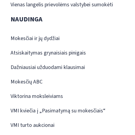
Vienas langelis prievolėms valstybei sumokėti
NAUDINGA
Mokesčiai ir jų dydžiai
Atsiskaitymas grynaisiais pinigais
Dažniausiai užduodami klausimai
Mokesčių ABC
Viktorina moksleiviams
VMI kviečia į „Pasimatymą su mokesčiais“
VMI turto aukcionai